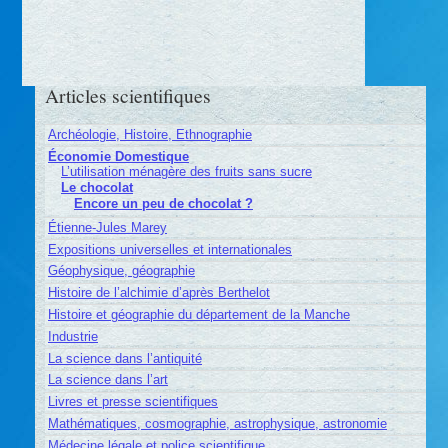
Articles scientifiques
Archéologie, Histoire, Ethnographie
Économie Domestique
L’utilisation ménagère des fruits sans sucre
Le chocolat
Encore un peu de chocolat ?
Étienne-Jules Marey
Expositions universelles et internationales
Géophysique, géographie
Histoire de l’alchimie d’après Berthelot
Histoire et géographie du département de la Manche
Industrie
La science dans l’antiquité
La science dans l’art
Livres et presse scientifiques
Mathématiques, cosmographie, astrophysique, astronomie
Médecine légale et police scientifique