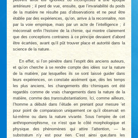
antérieure ; il perd de vue, ensuite, que l’invariabilité du poids
de la matière ne résulte pas d’observations et ne peut être
établie par des expériences, qu’on, arrive à la reconnaitre, non
par la voie empirique, mais par un acte de l’intelligence ; il
méconnait enfin l’histoire de la chimie, qui montre clairement
que des conceptions contraires à ce principe devaient d’abord
être écartées, avant qu’il pût trouver place et autorité dans la
science de la nature.
En effet, si l’on pénètre dans l’esprit des anciens auteurs,
et qu’on cherche à se rendre compte des idées sur la nature
de la matière, par lesquelles ils se sont laissé guider dans
leurs expériences, on constate aisément que, dès les temps
les plus anciens, les changements dits chimiques ont été
regardés comme de vrais changements dans la nature de la
matière, comme des
transsubstantiations.
Ici, comme ailleurs,
l’homme a débuté dans l’étude en prenant pour mesure ’et
pour point de comparaison uniquement ce qu’il observait en
lui-même ou dans la nature vivante. Sous l’empire de cet
anthropomorphisme, ce n’est que le côté morphologique et
physique des phénomènes qui attire l’attention, — le
substratum n’y est pour rien. C’est ainsi que,dans les