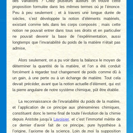
des variations ? Chez plusieurs auteurs on trouve cette
proposition formulée dans les mêmes termes où je l’énonce.
Peu à peu seulement ; et à travers une longue durée de
siècles, s’est développée la notion d’éléments matériels,
existant comme tels dans les corps composés ; mais cette
notion ne pouvait entrer dans tous ses droits et en particulier
ne pouvait devenir la base de l’expérimentation, aussi
longtemps que l’invariabilité du poids de la matière n’était pas
admise,
Alors seulement, on a pu voir dans la balance le moyen de
déterminer la quantité de la matière, et l’on a été conduit
forcément à regarder tout changement de poids comme dû à
un gain, à une perte ou à un échange de matière. Tout cela
devait précéder, avant que la notion actuelle d’élément, qui est
la pierre angulaire de notre système chimique, pût être établie.
La reconnaissance de l’invariabilité du poids de la matière,
et l’application de ce principe aux phénomènes chimiques,
constituent donc le terme final de toute l’évolution de la chimie
depuis Aristote jusqu’à
Lavoisier
, et c’est l’immortel mérite de
ce dernier d’avoir fait de ce principe, pure hypothèse à
l’origine, l’axiome de la science. Loin de moi la supposition