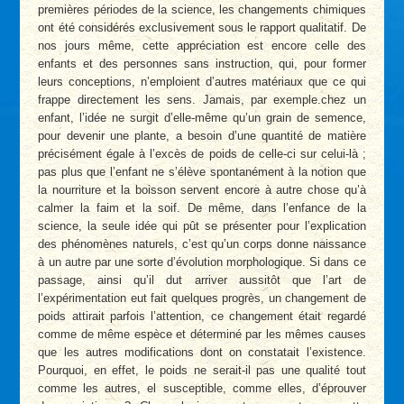
premières périodes de la science, les changements chimiques
ont été considérés exclusivement sous le rapport qualitatif. De
nos jours même, cette appréciation est encore celle des
enfants et des personnes sans instruction, qui, pour former
leurs conceptions, n’emploient d’autres matériaux que ce qui
frappe directement les sens. Jamais, par exemple.chez un
enfant, l’idée ne surgit d’elle-même qu’un grain de semence,
pour devenir une plante, a besoin d’une quantité de matière
précisément égale à l’excès de poids de celle-ci sur celui-là ;
pas plus que l’enfant ne s’élève spontanément à la notion que
la nourriture et la boisson servent encore à autre chose qu’à
calmer la faim et la soif. De même, dans l’enfance de la
science, la seule idée qui pût se présenter pour l’explication
des phénomènes naturels, c’est qu’un corps donne naissance
à un autre par une sorte d’évolution morphologique. Si dans ce
passage, ainsi qu’il dut arriver aussitôt que l’art de
l’expérimentation eut fait quelques progrès, un changement de
poids attirait parfois l’attention, ce changement était regardé
comme de même espèce et déterminé par les mêmes causes
que les autres modifications dont on constatait l’existence.
Pourquoi, en effet, le poids ne serait-il pas une qualité tout
comme les autres, el susceptible, comme elles, d’éprouver