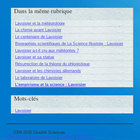
Dans la même rubrique
Lavoisier et la météorologie
La chimie avant Lavoisier
Le centenaire de Lavoisier
Biographies scientifiques de La Science Illustrée : Lavoisier
Lavoisier a-t-il cru aux météorites ?
Lavoisier et sa statue
Résurrection de la théorie du phlogistique
Lavoisier et les chimistes allemands
Le laboratoire de Lavoisier
L’empirisme et la science : Lavoisier
Mots-clés
Lavoisier
2009-2026 Gloubik Sciences
Plan du site
|
Se connecter
|
Contact
|
RSS 2.0