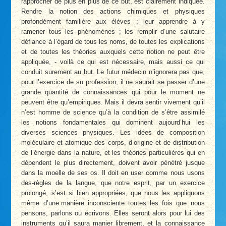
rapprocher de plus en plus de ce but, est clairement indiquée.
Rendre la notion des actions chimiques et physiques
profondément familière aux élèves ; leur apprendre à y
ramener tous les phénomènes ; les remplir d’une salutaire
défiance à l’égard de tous les noms, de toutes les explications
et de toutes les théories auxquels cette notion ne peut être
appliquée, - voilà ce qui est nécessaire, mais aussi ce qui
conduit surement au but. Le futur médecin n’ignorera pas que,
pour l’exercice de su profession, il ne saurait se passer d’une
grande quantité de connaissances qui pour le moment ne
peuvent être qu’empiriques. Mais il devra sentir vivement qu’il
n’est homme de science qu’à la condition de s’être assimilé
les notions fondamentales qui dominent aujourd’hui les
diverses sciences physiques. Les idées de composition
moléculaire et atomique des corps, d’origine et de distribution
de l’énergie dans la nature, et les théories particulières qui en
dépendent le plus directement, doivent avoir pénétré jusque
dans la moelle de ses os. Il doit en user comme nous usons
des-règles de la langue, que notre esprit, par un exercice
prolongé, s’est si bien appropriées, que nous les appliquons
même d’une.manière inconsciente toutes les fois que nous
pensons, parlons ou écrivons. Elles seront alors pour lui des
instruments qu’il saura manier librement, et la connaissance