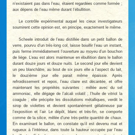
n’existaient pas dans l’eau, étaient regardées comme formée ;
aux dépens de l’eau même durant l’ébullition.
Le contrôle expérimental auquel les cieux investigateurs
soumirent cette opinion est, en principe, exactement le même.
Scheele introduit de l’eau distillée dans un petit ballon de
verre, pourvu d’un très-long col, laisse bouillir l’eau un instant,
puis ferme immédiatement l’ouverture au moyeu d’un bouchon
de liège. L’eau est alors maintenue en ébullition dans le ballon
durant douze jours et douze nuits. Le second jour elle devient
un peu blanchâtre, au bout de six jours elle a l’aspect du lait,
le douzième jour elle parait même épaissie. Après
refroidissement et repos, l’eau claire est décantée, et offre
maintenant les propriétés suivantes : mêlée avec du sel
ammoniac, elle dégage de l’alcali volatil ; l’huile de vitriol la
coagule ; elle précipite les dissolutions métalliques, verdit le
sirop de violettes et devient spontanément gélatineuse par
l’exposition et l’air. Le dépôt, blanc et très-fin, se comporte
comme de la silice, mêlée d’une très-petite quantité de chaux.
En examinant le ballon, on constate qu’il est devenu mat et
rugueux à l’intérieur, dans toute la hauteur occupée par l’eau