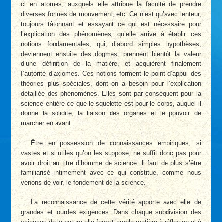
cl en atomes, auxquels elle attribue la faculté de prendre
diverses formes de mouvement, etc. Ce n’est qu’avec lenteur,
toujours tâtonnant et essayant ce qui est nécessaire pour
l’explication des phénomènes, qu’elle arrive à établir ces
notions fondamentales, qui, d’abord simples hypothèses,
deviennent ensuite des dogmes, prennent bientôt la valeur
d’une définition de la matière, et acquièrent finalement
I’autorité d’axiomes. Ces notions forment le point d’appui des
théories plus spéciales, dont on a besoin pour l’explication
détaillée des phénomènes. Elles sont par conséquent pour la
science entière ce que le squelette est pour le corps, auquel il
donne la solidité, la liaison des organes et le pouvoir de
marcher en avant.
Être en possession de connaissances empiriques, si
vastes et si utiles qu’on les suppose, ne suffit donc pas pour
avoir droit au titre d’homme de science. li faut de plus s’être
familiarisé intimement avec ce qui constitue, comme nous
venons de voir, le fondement de la science.
La reconnaissance de cette vérité apporte avec elle de
grandes et lourdes exigences. Dans chaque subdivision des
sciences de la nature elle fournit ample matière à réflexion cl à