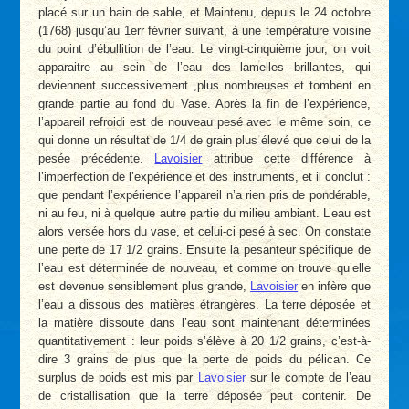
placé sur un bain de sable, et Maintenu, depuis le 24 octobre
(1768) jusqu’au 1err février suivant, à une température voisine
du point d’ébullition de l’eau. Le vingt-cinquième jour, on voit
apparaitre au sein de l’eau des lamelles brillantes, qui
deviennent successivement ,plus nombreuses et tombent en
grande partie au fond du Vase. Après la fin de l’expérience,
l’appareil refroidi est de nouveau pesé avec le même soin, ce
qui donne un résultat de 1/4 de grain plus élevé que celui de la
pesée précédente.
Lavoisier
attribue cette différence à
l’imperfection de l’expérience et des instruments, et il conclut :
que pendant l’expérience l’appareil n’a rien pris de pondérable,
ni au feu, ni à quelque autre partie du milieu ambiant. L’eau est
alors versée hors du vase, et celui-ci pesé à sec. On constate
une perte de 17 1/2 grains. Ensuite la pesanteur spécifique de
l’eau est déterminée de nouveau, et comme on trouve qu’elle
est devenue sensiblement plus grande,
Lavoisier
en infère que
l’eau a dissous des matières étrangères. La terre déposée et
la matière dissoute dans l’eau sont maintenant déterminées
quantitativement : leur poids s’élève à 20 1/2 grains, c’est-à-
dire 3 grains de plus que la perte de poids du pélican. Ce
surplus de poids est mis par
Lavoisier
sur le compte de l’eau
de cristallisation que la terre déposée peut contenir. De