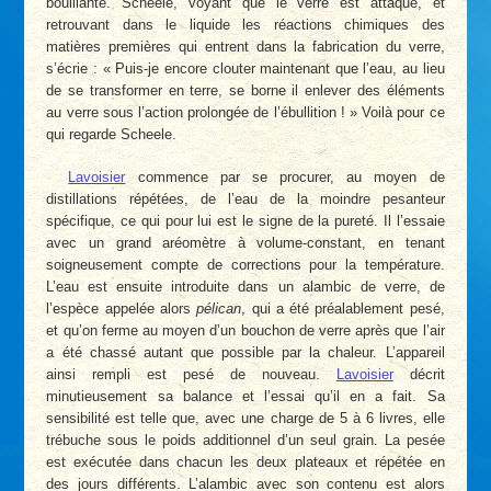
bouillante. Scheele, voyant que le verre est attaqué, et
retrouvant dans le liquide les réactions chimiques des
matières premières qui entrent dans la fabrication du verre,
s’écrie : « Puis-je encore clouter maintenant que l’eau, au lieu
de se transformer en terre, se borne il enlever des éléments
au verre sous l’action prolongée de l’ébullition ! » Voilà pour ce
qui regarde Scheele.
Lavoisier
commence par se procurer, au moyen de
distillations répétées, de l’eau de la moindre pesanteur
spécifique, ce qui pour lui est le signe de la pureté. Il l’essaie
avec un grand aréomètre à volume-constant, en tenant
soigneusement compte de corrections pour la température.
L’eau est ensuite introduite dans un alambic de verre, de
l’espèce appelée alors
pélican
, qui a été préalablement pesé,
et qu’on ferme au moyen d’un bouchon de verre après que l’air
a été chassé autant que possible par la chaleur. L’appareil
ainsi rempli est pesé de nouveau.
Lavoisier
décrit
minutieusement sa balance et l’essai qu’il en a fait. Sa
sensibilité est telle que, avec une charge de 5 à 6 livres, elle
trébuche sous le poids additionnel d’un seul grain. La pesée
est exécutée dans chacun les deux plateaux et répétée en
des jours différents. L’alambic avec son contenu est alors