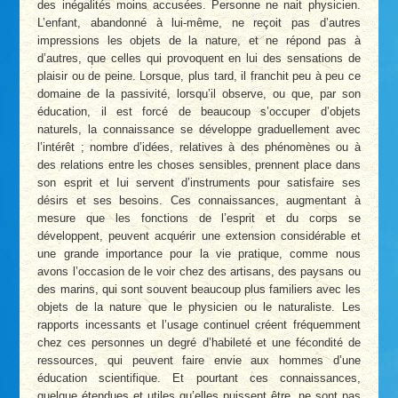
des inégalités moins accusées. Personne ne nait physicien.
L’enfant, abandonné à lui-même, ne reçoit pas d’autres
impressions les objets de la nature, et ne répond pas à
d’autres, que celles qui provoquent en lui des sensations de
plaisir ou de peine. Lorsque, plus tard, il franchit peu à peu ce
domaine de la passivité, lorsqu’il observe, ou que, par son
éducation, il est forcé de beaucoup s’occuper d’objets
naturels, la connaissance se développe graduellement avec
l’intérêt ; nombre d’idées, relatives à des phénomènes ou à
des relations entre les choses sensibles, prennent place dans
son esprit et Iui servent d’instruments pour satisfaire ses
désirs et ses besoins. Ces connaissances, augmentant à
mesure que les fonctions de l’esprit et du corps se
développent, peuvent acquérir une extension considérable et
une grande importance pour la vie pratique, comme nous
avons l’occasion de le voir chez des artisans, des paysans ou
des marins, qui sont souvent beaucoup plus familiers avec les
objets de la nature que le physicien ou le naturaliste. Les
rapports incessants et l’usage continuel créent fréquemment
chez ces personnes un degré d’habileté et une fécondité de
ressources, qui peuvent faire envie aux hommes d’une
éducation scientifique. Et pourtant ces connaissances,
quelque étendues et utiles qu’elles puissent être, ne sont pas