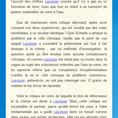
l’accord des chiffres
Lavoisier
conclut qu’il n’y a pas eu ici
formation de terre, mais que tout se réduit à un transport de
parties matérielles du verre à l’eau.
Que dit maintenant notre critique allemand, après avoir
comparé ces deux expériences, qui ont conduit par des voies
semblables à un résultat identique ? Que Scheele a attaqué le
problème par le côté chimique, tandis que le point de vue
auquel
Lavoisier
a considéré le phénomène est tout à fait
étranger à la chimie ; par sa méthode d’investigation, la
question aurait pu être résolue sans aucune connaissance
chimique, et comme
Lavoisier
est resté plus ou moins dans le
vague au sujet des substances enlevées par l’eau au verre, on
lui reproche même que sa compétence d’expérimentateur
s’arrête là où le côté chimique du problème commence.
Lavoisier
, prétend-on, ne sait pas interroger ses 17 grains de
matière et les forcer de répondre.
Voilà la critique en vertu de laquelle le titre de réformateur
le la chimie est dénié à
Lavoisier
. Mais cette critique est
incomplète et partiale, parce qu’elle ferme les yeux à l’idée
fondamentale qui a guidé
Lavoisier
dans ce travail comme
dans toutes ses autres recherches, idée qui est absente chez