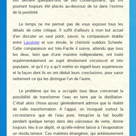
loin derrière quelques-uns de ses contemporains, qui ont
pourtant toujours été placés au-dessous de lui dans l’estime
de la postérité.
Le temps ne me permet pas de vous exposer tous les
détails de cette critique. Il suffit d’ailleurs à mon but actuel
d’en discuter un seul point, savoir, la comparaison établie
entre
Lavoisier
et son émule, le chimiste suédois Scheele.
Celte comparaison est très-Facile il suivre, attendu que tous
les deux, bien que d’une manière indépendante, ont traité
expérimentalement un sujet étroitement circonscrit et très
populaire, et qu’il n’y a qu’il mettre en regard leurs expériences
et la façon dont ils en ont déduit leurs conclusions, pour saisir
nettement ce qui les distingue l’un de l’autre,
Le problème qui les a occupés tous deux concernait la
possibilité de transformer l’eau en terre par la distillation.
C’était alors chose assez généralement admise que la réalité
de celle transformation. A l’appui, on invoquait surtout la
circonstance que de l’eau pure, lorsqu’on la fait bouillir
pendant quelque temps dans des vaisseaux de verre, donne
toujours lieu à un dépôt, et qu’elle-même laisse à l’évaporation
un résidu terreux. Ces matières étrangères, qui antérieurement