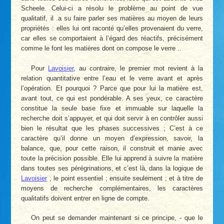
Scheele. Celui-ci a résolu le problème au point de vue
qualitatif, il .a su faire parler ses matières au moyen de leurs
propriétés : elles lui ont raconté qu’elles provenaient du verre,
car elles se comportaient à l’égard des réactifs, précisément
comme le font les matières dont on compose le verre ..
Pour
Lavoisier
, au contraire, le premier mot revient à la
relation quantitative entre l’eau et le verre avant et après
l’opération. Et pourquoi ? Parce que pour lui la matière est,
avant tout, ce qui est pondérable. A ses yeux, ce caractère
constitue la seule base fixe et immuable sur laquelle la
recherche doit s’appuyer, et qui doit servir à en contrôler aussi
bien le résultat que les phases successives ; C’est à ce
caractère qu’il donne un moyen d’expression, savoir, la
balance, que, pour cette raison, il construit et manie avec
toute la précision possible. Elle lui apprend à suivre la matière
dans toutes ses pérégrinations, et c’est là, dans la logique de
Lavoisier
; le point essentiel ; ensuite seulement ; et à titre de
moyens de recherche complémentaires, les caractères
qualitatifs doivent entrer en ligne de compte.
On peut se demander maintenant si ce principe, - que le