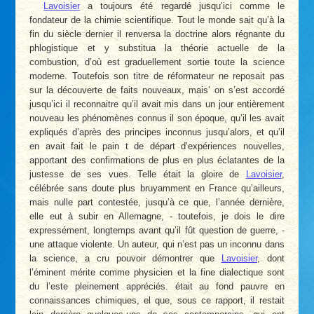
Lavoisier
a toujours été regardé jusqu’ici comme le
fondateur de la chimie scientifique. Tout le monde sait qu’à la
fin du siècle dernier il renversa la doctrine alors régnante du
phlogistique et y substitua la théorie actuelle de la
combustion, d’où est graduellement sortie toute la science
moderne. Toutefois son titre de réformateur ne reposait pas
sur la découverte de faits nouveaux, mais’ on s’est accordé
jusqu’ici il reconnaitre qu’il avait mis dans un jour entièrement
nouveau les phénomènes connus il son époque, qu’il les avait
expliqués d’après des principes inconnus jusqu’alors, et qu’il
en avait fait le pain t de départ d’expériences nouvelles,
apportant des confirmations de plus en plus éclatantes de la
justesse de ses vues. Telle était la gloire de
Lavoisier
,
célébrée sans doute plus bruyamment en France qu’ailleurs,
mais nulle part contestée, jusqu’à ce que, l’année dernière,
elle eut à subir en Allemagne, - toutefois, je dois le dire
expressément, longtemps avant qu’il fût question de guerre, -
une attaque violente. Un auteur, qui n’est pas un inconnu dans
la science, a cru pouvoir démontrer que
Lavoisier
, dont
l’éminent mérite comme physicien et la fine dialectique sont
du l’este pleinement appréciés. était au fond pauvre en
connaissances chimiques, el que, sous ce rapport, il restait