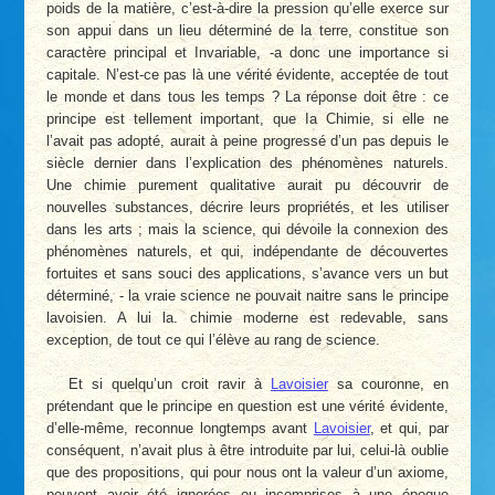
poids de la matière, c’est-à-dire la pression qu’elle exerce sur
son appui dans un lieu déterminé de la terre, constitue son
caractère principal et Invariable, -a donc une importance si
capitale. N’est-ce pas là une vérité évidente, acceptée de tout
le monde et dans tous les temps ? La réponse doit être : ce
principe est tellement important, que Ia Chimie, si elle ne
l’avait pas adopté, aurait à peine progressé d’un pas depuis le
siècle dernier dans l’explication des phénomènes naturels.
Une chimie purement qualitative aurait pu découvrir de
nouvelles substances, décrire leurs propriétés, et les utiliser
dans les arts ; mais la science, qui dévoile la connexion des
phénomènes naturels, et qui, indépendante de découvertes
fortuites et sans souci des applications, s’avance vers un but
déterminé, - la vraie science ne pouvait naitre sans le principe
lavoisien. A lui la. chimie moderne est redevable, sans
exception, de tout ce qui l’élève au rang de science.
Et si quelqu’un croit ravir à
Lavoisier
sa couronne, en
prétendant que le principe en question est une vérité évidente,
d’elle-même, reconnue longtemps avant
Lavoisier
, et qui, par
conséquent, n’avait plus à être introduite par lui, celui-là oublie
que des propositions, qui pour nous ont la valeur d’un axiome,
peuvent avoir été ignorées ou incomprises à une époque