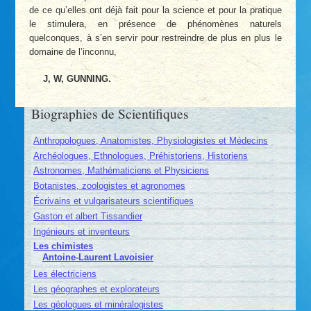
de ce qu’elles ont déjà fait pour la science et pour la pratique
le stimulera, en présence de phénomènes naturels
quelconques, à s’en servir pour restreindre de plus en plus le
domaine de l’inconnu,
J, W, GUNNING.
Biographies de Scientifiques
Anthropologues, Anatomistes, Physiologistes et Médecins
Archéologues, Ethnologues, Préhistoriens, Historiens
Astronomes, Mathématiciens et Physiciens
Botanistes, zoologistes et agronomes
Écrivains et vulgarisateurs scientifiques
Gaston et albert Tissandier
Ingénieurs et inventeurs
Les chimistes
Antoine-Laurent Lavoisier
Les électriciens
Les géographes et explorateurs
Les géologues et minéralogistes