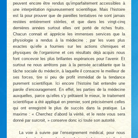
peuvent encore être rendus qu’imparfaitement accessibles à
une interprétation rigoureusement scientifique. Mais l’histoire
est là pour prouver que de pareilles tentatives ne sont jamais
restées entièrement stériles, et que dans les vingt-cinq
dernières années surtout elles ont porté de riches fruits.
Chacun connait et apprécie les immenses services que la
physiologie a rendus à la médecine ; par les vues plus
exactes qu’elle a fournies sur les actions chimiques et
physiques de l’organisme et ces résultats déjà acquis nous
font concevoir les plus brillantes espérances pour l’avenir. Et
surtout ne nous arrêtons pas à la pensée accablante que la
tâche sociale du médecin, à laquelle il consacre le meilleur de
ses forces, tire si peu de profit immédiat de la tendance
purement scientifique. Ici encore l’histoire fait entendre une
parole d’encouragement. En effet, les parties de la médecine
auxquelles, parce qu’elles s’y prêtaient le mieux, le traitement
scientifique a été appliqué en premier, sont précisément celles
qui ont enregistré le plus de succès dans la pratique. La
maxime : « Cherchez d’abord la vérité, et le reste vous sera
donné par surcroit, » conserve donc ici toute son autorité.
La voie à suivre par l’enseignement médical, pour nous