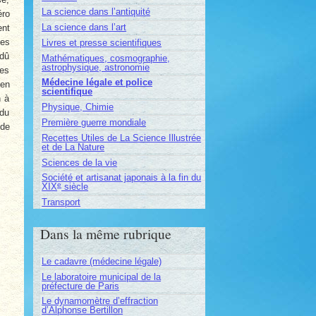
La science dans l’antiquité
éro
La science dans l’art
ent
des
Livres et presse scientifiques
 dû
Mathématiques, cosmographie,
astrophysique, astronomie
les
Médecine légale et police
 en
scientifique
n à
Physique, Chimie
 du
Première guerre mondiale
 de
Recettes Utiles de La Science Illustrée
et de La Nature
Sciences de la vie
Société et artisanat japonais à la fin du
e
XIX
siècle
Transport
Dans la même rubrique
Le cadavre (médecine légale)
Le laboratoire municipal de la
préfecture de Paris
Le dynamomètre d’effraction
d’Alphonse Bertillon