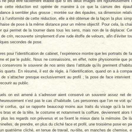
s ne peut être facilement établie que si les deux images ont rigoureusement 
 cette réduction est opérée de manière à ce que la carrure des épau
ndance à sembler plus grosse ; montée sur des épaules, sa dimension relati
 à l’uniformité de cette réduction, elle a été obtenue de la façon la plus simp
 chaise de pose à la même distance pour un même objectif. Pour cela, la cha
er qui permet de la tourner dans tous les sens, mais non de la déplacer. Ce
 de crin, recouverte simplement d’une rude étoffe de velours, afin d’éviter to
elques secondes de pose.
res pour l’identification de cabinet, l’expérience montre que les portraits de f
ême et par le public. Nous ne connaissons, en effet, notre physionomie que p
 conservons le souvenir de nos amis dans l’attitude qu’ils prennent d’habit
ois quarts. En résumé, il est de règle, à l’identification, quand on a à compa
, de s’attacher presque exclusivement au profil ; la pose de face intervient
recourir au public.
quels on est amené à s’adresser aient conservé un souvenir assez net de
lheureusement n’est pas le cas d’habitude. Les personnes que l’on ne voit qu
nir confus, qui se rapporte beaucoup moins aux traits du visage qu’à la te
es bras et de la tête, le costume et notamment la coiffure, deviennent alors 
le plus les regards non prévenus et se fixent le mieux dans la mémoire. De là
inelles, de prendre, en plus du cliché face et profil, une troisième pose en pi
un quatrième cliché, en tenue de travail, nu-tête, en manches de chemise, e