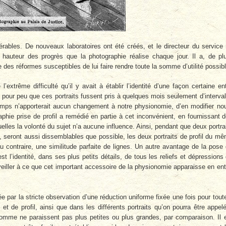
ables. De nouveaux laboratoires ont été créés, et le directeur du service
hauteur des progrès que la photographie réalise chaque jour. Il a, de pl
des réformes susceptibles de lui faire rendre toute la somme d’utilité possibl
l’extrême difficulté qu’il y avait à établir l’identité d’une façon certaine en
, pour peu que ces portraits fussent pris à quelques mois seulement d’interval
temps n’apporterait aucun changement à notre physionomie, d’en modifier no
phie prise de profil a remédié en partie à cet inconvénient, en fournissant 
elles la volonté du sujet n’a aucune influence. Ainsi, pendant que deux portra
le, seront aussi dissemblables que possible, les deux portraits de profil du m
u contraire, une similitude parfaite de lignes. Un autre avantage de la pose
est l’identité, dans ses plus petits détails, de tous les reliefs et dépressions
de veiller à ce que cet important accessoire de la physionomie apparaisse en ent
.
tée par la stricte observation d’une réduction uniforme fixée une fois pour tout
 de profil, ainsi que dans les différents portraits qu’on pourra être appel
 homme ne paraissent pas plus petites ou plus grandes, par comparaison. Il 