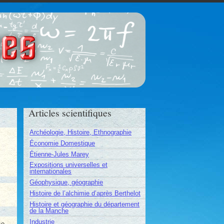
ces
Articles scientifiques
Archéologie, Histoire, Ethnographie
Économie Domestique
Étienne-Jules Marey
Expositions universelles et
internationales
Géophysique, géographie
Histoire de l’alchimie d’après Berthelot
Histoire et géographie du département
de la Manche
Industrie
se,