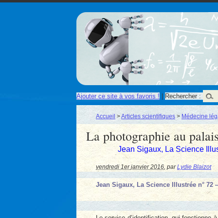
Ajouter ce site à vos favoris !
|
Rechercher :
Accueil
>
Articles scientifiques
>
Médecine léga
La photographie au palais
Jean Sigaux, La Science Illu
vendredi 1er janvier 2016
,
par
Lydie Blaizot
Jean Sigaux, La Science Illustrée n° 72 
Le service d’identification, qui fonctionne 