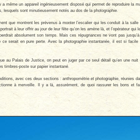
l y a même un appareil ingénieusement disposé qui permet de reproduire la m
es, lesquels sont minutieusement notés au dos de la photographie.
t que montrent les prévenus à monter l’escalier qui les conduit à la salle
rtrait à leur offrir au jour de leur fête qu’on les amène là, et l’opérateur qui l
 » perdrait absolument son temps. Mais ces répugnances ne vont pas jusqu’à
ue ce serait en pure perte. Avec la photographie instantanée, il est si facile
que au Palais de Justice, on peut en juger par ce seul détail qu’en une nuit
ves timbres-poste sur papier instantané.
onditions, avec ces deux sections : anthropométrie et photographie, réunies d
ctionne à merveille. Il y a là, assurément, de quoi rassurer les bons et fa