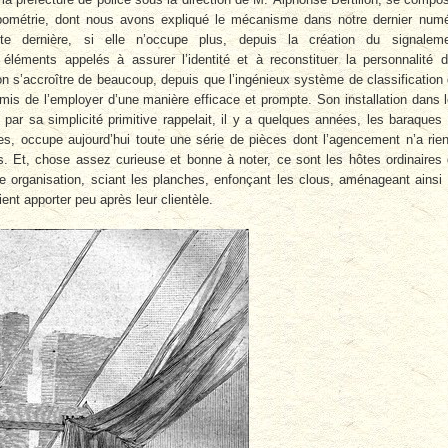
ropométrie, dont nous avons expliqué le mécanisme dans notre dernier num
tte dernière, si elle n’occupe plus, depuis la création du signalem
éléments appelés à assurer l’identité et à reconstituer la personnalité 
n s’accroître de beaucoup, depuis que l’ingénieux système de classification
mis de l’employer d’une manière efficace et prompte. Son installation dans 
 par sa simplicité primitive rappelait, il y a quelques années, les baraques
s, occupe aujourd’hui toute une série de pièces dont l’agencement n’a rie
ns. Et, chose assez curieuse et bonne à noter, ce sont les hôtes ordinaires
tte organisation, sciant les planches, enfonçant les clous, aménageant ainsi
ient apporter peu après leur clientèle.