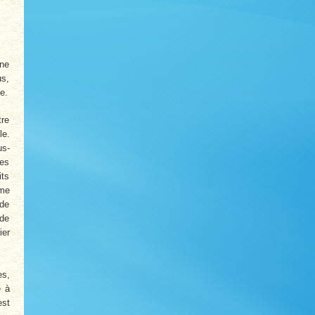
 ne
us,
e.
tre
le.
us-
des
its
ême
 de
 de
ier
es,
é à
est