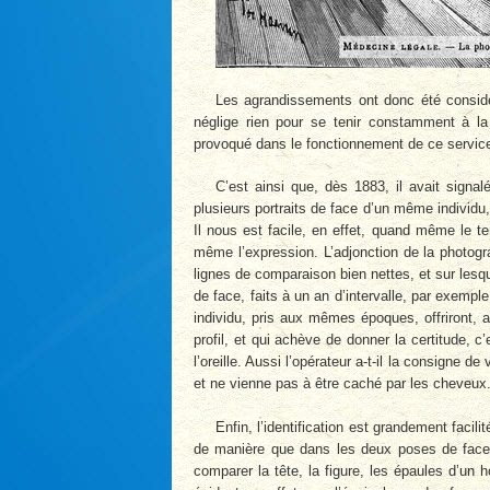
Les agrandissements ont donc été considér
néglige rien pour se tenir constamment à la 
provoqué dans le fonctionnement de ce service 
C’est ainsi que, dès 1883, il avait signalé 
plusieurs portraits de face d’un même individu
Il nous est facile, en effet, quand même le 
même l’expression. L’adjonction de la photogra
lignes de comparaison bien nettes, et sur lesqu
de face, faits à un an d’intervalle, par exemp
individu, pris aux mêmes époques, offriront, a
profil, et qui achève de donner la certitude, c’
l’oreille. Aussi l’opérateur a-t-il la consigne 
et ne vienne pas à être caché par les cheveux
Enfin, l’identification est grandement facili
de manière que dans les deux poses de face et
comparer la tête, la figure, les épaules d’un