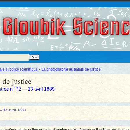
Gloubik Scien
le et police scientifique
>
La photographie au palais de justice
 de justice
strée n° 72 — 13 avril 1889
— 13 avril 1889
à la préfecture de police sous la direction de M. Alphonse Bertillon, se compo