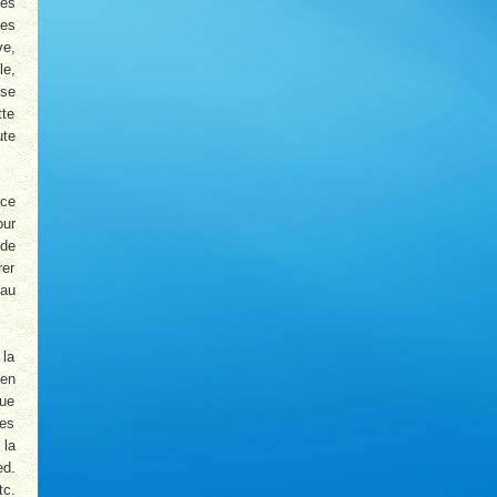
les
les
ve,
le,
ise
tte
ute
ace
our
ude
rer
 au
 la
’en
nue
les
 la
ed.
tc.