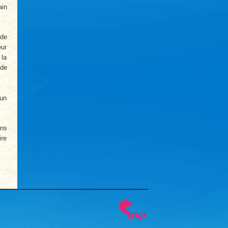
ain
 de
eur
 la
 de
 un
ans
ire