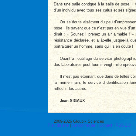
Dans une salle contiguë à la salle de pose, i
d’un individu avec tous ses calus et ses sign
On se doute aisément du peu d’empressemen
pose : ils savent que ce n’est pas en vue d’un po
dirait : « Souriez ! prenez un air aimable !
résistance déclarée, et allât-elle jusque-là q
portraiturer un homme, sans qu’il s’en doute !
Quant à l’outillage du service photographi
des laboratoires peut fournir vingt mille épreu
Il n’est pas étonnant que dans de telles c
la même main, le service d’identification fon
réfléchir les autres.
Jean SIGAUX
2009-2026 Gloubik Sciences
Plan du site
|
Se connecter
|
Contact
|
RSS 2.0