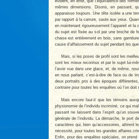
évident, en effet, que l’équivalence des forme
mêmes dimensions. Disons, en passant, que
apparaisse toujours. Une tête isolée a une te
par rapport à la carrure, saute aux yeux. Quant
en maintenant rigoureusement l’appareil et la
du sujet est fixée au sol par une broche de f
chaise est entièrement en bois, sans garniture
cause d’affaissement du sujet pendant les qu
Mais, si les poses de profil sont les meilleu
sont les mieux reconnus et par le sujet lui-m
l’avoir vue dans une glace, et, de même, nous
en nous parlant, c’est-à-dire de face ou de tr
deux portraits pris à des époques différentes
contraire pour toutes les enquêtes où l’on doit 
Mais encore faut-il que les témoins aux
physionomie de l’individu incriminé, ce qui ma
passant ne laissent dans l’esprit qu’un souve
générale de l’individu. La démarche, le port d
caractères qui, bien qu’accessoires, attirent 
nécessité, pour toutes les grandes affaires crim
Enfin, pour des enquêtes spéciales, on prend 