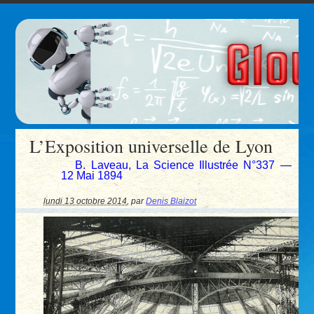
L’Exposition universelle de Lyon
B. Laveau, La Science Illustrée N°337 —
12 Mai 1894
lundi 13 octobre 2014
,
par
Denis Blaizot