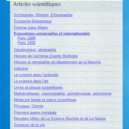
Articles scientifiques
Archéologie, Histoire, Ethnographie
Économie Domestique
Étienne-Jules Marey
Expositions universelles et internationales
Paris 1889
Paris 1900
Géophysique, géographie
Histoire de l’alchimie d’après Berthelot
Histoire et géographie du département de la Manche
Industrie
La science dans l’antiquité
La science dans l’art
Livres et presse scientifiques
Mathématiques, cosmographie, astrophysique, astronomie
Médecine légale et police scientifique
Physique, Chimie
Première guerre mondiale
Recettes Utiles de La Science Illustrée et de La Nature
Sciences de la vie