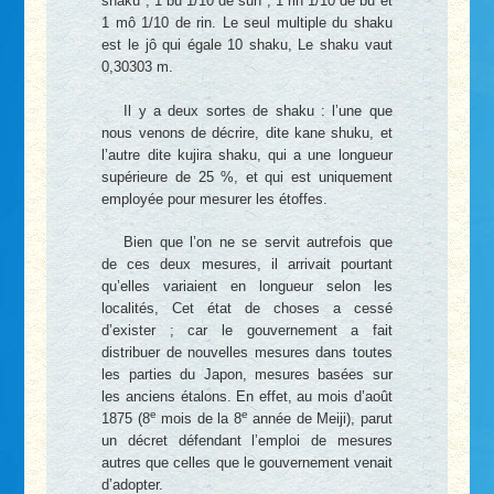
shaku , 1 bu 1/10 de sun ; 1 rin 1/10 de bu et
1 mô 1/10 de rin. Le seul multiple du shaku
est le jô qui égale 10 shaku, Le shaku vaut
0,30303 m.
Il y a deux sortes de shaku : l’une que
nous venons de décrire, dite kane shuku, et
l’autre dite kujira shaku, qui a une longueur
supérieure de 25 %, et qui est uniquement
employée pour mesurer les étoffes.
Bien que l’on ne se servit autrefois que
de ces deux mesures, il arrivait pourtant
qu’elles variaient en longueur selon les
localités, Cet état de choses a cessé
d’exister ; car le gouvernement a fait
distribuer de nouvelles mesures dans toutes
les parties du Japon, mesures basées sur
les anciens étalons. En effet, au mois d’août
e
e
1875 (8
mois de la 8
année de Meiji), parut
un décret défendant l’emploi de mesures
autres que celles que le gouvernement venait
d’adopter.