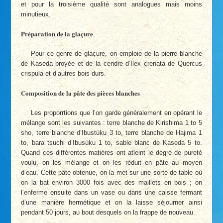
et pour la troisième qualité sont analogues mais moins
minutieux.
Préparation de la glaçure
Pour ce genre de glaçure, on emploie de la pierre blanche
de Kaseda broyée et de la cendre d’Ilex crenata de Quercus
crispula et d’autres bois durs.
Composition de la pâte des pièces blanches
Les proporrtions que l’on garde généralement en opérant le
mélange sont les suivantes : terre blanche de Kirishima 1 to 5
sho, terre blanche d’Ibustùku 3 to, terre blanche de Hajima 1
to, bara tsuchi d’Ibusùku 1 to, sable blanc de Kaseda 5 to.
Quand ces différentes matières ont atleint le degré de pureté
voulu, on les mélange et on les réduit en pâte au moyen
d’eau. Cette pâte obtenue, on la met sur une sorte de table où
on la bat environ 3000 fois avec des maillets en bois ; on
l’enferme ensuite dans un vase ou dans une caisse fermant
d’une manière hermétique et on la laisse séjourner ainsi
pendant 50 jours, au bout desquels on la frappe de nouveau.