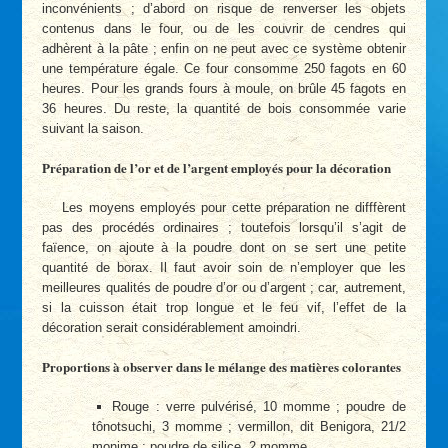
inconvénients ; d’abord on risque de renverser les objets
contenus dans le four, ou de les couvrir de cendres qui
adhèrent à la pâte ; enfin on ne peut avec ce système obtenir
une température égale. Ce four consomme 250 fagots en 60
heures. Pour les grands fours à moule, on brûle 45 fagots en
36 heures. Du reste, la quantité de bois consommée varie
suivant la saison.
Préparation de l’or et de l’argent employés pour la décoration
Les moyens employés pour cette préparation ne difffèrent
pas des procédés ordinaires ; toutefois lorsqu’il s’agit de
faïence, on ajoute à la poudre dont on se sert une petite
quantité de borax. Il faut avoir soin de n’employer que les
meilleures qualités de poudre d’or ou d’argent ; car, autrement,
si la cuisson était trop longue et le feu vif, l’effet de la
décoration serait considérablement amoindri.
Proportions à observer dans le mélange des matières colorantes
Rouge : verre pulvérisé, 10 momme ; poudre de
tônotsuchi, 3 momme ; vermillon, dit Benigora, 21/2
monime ; poudre de silice, 2 momme.