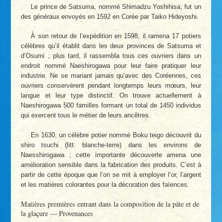
Le prince de Satsuma, nommé Shimadzu Yoshihisa, fut un
des généraux envoyés en 1592 en Corée par Taiko Hideyoshi.
À son retour de l’expédition en 1598, il ramena 17 potiers
célèbres qu’il établit dans les deux provinces de Satsuma et
d’Osumi ; plus tard, il rassembla tous ces ouvriers dans un
endroit nommé Naeshirogawa pour leur faire pratiquer leur
industrie. Ne se mariant jamais qu’avec des Coréennes, ces
ouvriers conservèrent pendant longtemps leurs mœurs, leur
langue et leur type distinctif. On trouve actuellement à
Naeshirogawa 500 familles formant un total de 1450 individus
qui exercent tous le métier de leurs ancêtres.
En 1630, un célèbre potier nommé Boku teigo découvrit du
shiro tsuchi (litt. blanche-terre) dans les environs de
Naesshirogawa ; cette importante découverte amena une
amélioration sensible dans la fabrication des produits. C’est à
partir de cette époque que l’on se mit à employer l’or, l’argent
et les matières colorantes pour la décoration des faïences.
Matières premières entrant dans la composition de la pâte et de
la glaçure — Provenances