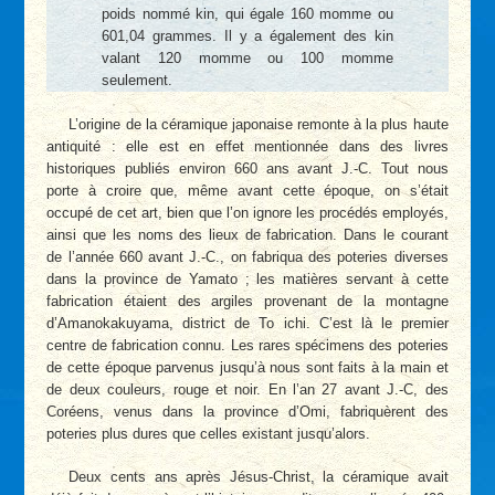
poids nommé kin, qui égale 160 momme ou
601,04 grammes. Il y a également des kin
valant 120 momme ou 100 momme
seulement.
L’origine de la céramique japonaise remonte à la plus haute
antiquité : elle est en effet mentionnée dans des livres
historiques publiés environ 660 ans avant J.-C. Tout nous
porte à croire que, même avant cette époque, on s’était
occupé de cet art, bien que l’on ignore les procédés employés,
ainsi que les noms des lieux de fabrication. Dans le courant
de l’année 660 avant J.-C., on fabriqua des poteries diverses
dans la province de Yamato ; les matières servant à cette
fabrication étaient des argiles provenant de la montagne
d’Amanokakuyama, district de To ichi. C’est là le premier
centre de fabrication connu. Les rares spécimens des poteries
de cette époque parvenus jusqu’à nous sont faits à la main et
de deux couleurs, rouge et noir. En l’an 27 avant J.-C, des
Coréens, venus dans la province d’Omi, fabriquèrent des
poteries plus dures que celles existant jusqu’alors.
Deux cents ans après Jésus-Christ, la céramique avait