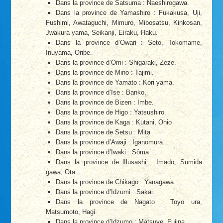
Dans la province de Satsuma : Naeshirogawa.
Dans la province de Yamashiro : Fukakusa, Uji,
Fushimi, Awataguchi, Mimuro, Mibosatsu, Kinkosan,
Jwakura yama, Seikanji, Eiraku, Haku.
Dans la province d’Owari : Seto, Tokomame,
Inuyama, Oribe.
Dans la province d’Omi : Shigaraki, Zeze.
Dans la province de Mino : Tajimi.
Dans la province de Yamato : Kori yama.
Dans la province d’Ise : Banko,
Dans la province de Bizen : Imbe.
Dans la province de Higo : Yatsushiro.
Dans la province de Kaga : Kutani, Ohio
Dans la province de Setsu : Mita
Dans la province d’Awaji : Iganomura.
Dans la province d’Iwaki : Sôma.
Dans la province de lIlusashi : Imado, Sumida
gawa, Ota.
Dans la province de Chikago : Yanagawa.
Dans la province d’Idzumi : Sakai.
Dans la province de Nagato : Toyo ura,
Matsumoto, Hagi.
Dans la province d’Idzumo : Matsuye, Fujina.