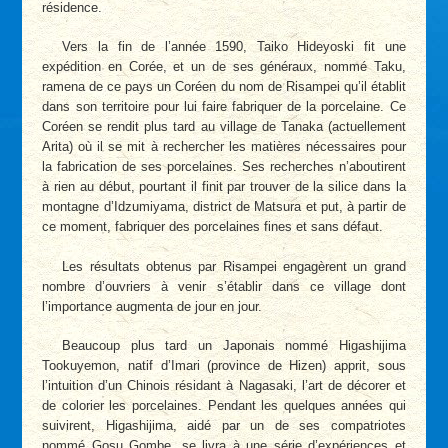
résidence.
Vers la fin de l’année 1590, Taiko Hideyoski fit une
expédition en Corée, et un de ses généraux, nommé Taku,
ramena de ce pays un Coréen du nom de Risampei qu’il établit
dans son territoire pour lui faire fabriquer de la porcelaine. Ce
Coréen se rendit plus tard au village de Tanaka (actuellement
Arita) où il se mit à rechercher les matières nécessaires pour
la fabrication de ses porcelaines. Ses recherches n’aboutirent
à rien au début, pourtant il finit par trouver de la silice dans la
montagne d’Idzumiyama, district de Matsura et put, à partir de
ce moment, fabriquer des porcelaines fines et sans défaut.
Les résultats obtenus par Risampei engagèrent un grand
nombre d’ouvriers à venir s’établir dans ce village dont
l’importance augmenta de jour en jour.
Beaucoup plus tard un Japonais nommé Higashijima
Tookuyemon, natif d’Imari (province de Hizen) apprit, sous
l’intuition d’un Chinois résidant à Nagasaki, l’art de décorer et
de colorier les porcelaines. Pendant les quelques années qui
suivirent, Higashijima, aidé par un de ses compatriotes
nommé Gosu Gombe, se livra à une série d’expériences et