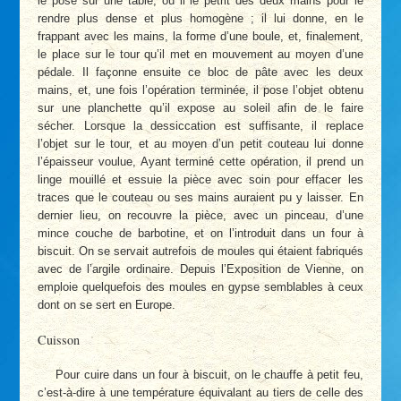
le pose sur une table, où il le pétrit des deux mains pour le
rendre plus dense et plus homogène ; il lui donne, en le
frappant avec les mains, la forme d’une boule, et, finalement,
le place sur le tour qu’il met en mouvement au moyen d’une
pédale. Il façonne ensuite ce bloc de pâte avec les deux
mains, et, une fois l’opération terminée, il pose l’objet obtenu
sur une planchette qu’il expose au soleil afin de le faire
sécher. Lorsque la dessiccation est suffisante, il replace
l’objet sur le tour, et au moyen d’un petit couteau lui donne
l’épaisseur voulue, Ayant terminé cette opération, il prend un
linge mouillé et essuie la pièce avec soin pour effacer les
traces que le couteau ou ses mains auraient pu y laisser. En
dernier lieu, on recouvre la pièce, avec un pinceau, d’une
mince couche de barbotine, et on l’introduit dans un four à
biscuit. On se servait autrefois de moules qui étaient fabriqués
avec de l’argile ordinaire. Depuis l’Exposition de Vienne, on
emploie quelquefois des moules en gypse semblables à ceux
dont on se sert en Europe.
Cuisson
Pour cuire dans un four à biscuit, on le chauffe à petit feu,
c’est-à-dire à une température équivalant au tiers de celle des