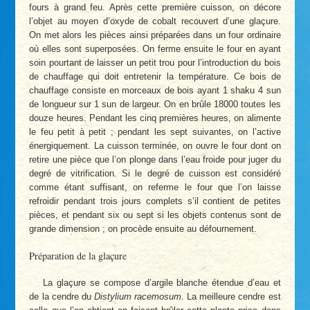
fours à grand feu. Après cette première cuisson, on décore
l’objet au moyen d’oxyde de cobalt recouvert d’une glaçure.
On met alors les pièces ainsi préparées dans un four ordinaire
où elles sont superposées. On ferme ensuite le four en ayant
soin pourtant de laisser un petit trou pour l’introduction du bois
de chauffage qui doit entretenir la température. Ce bois de
chauffage consiste en morceaux de bois ayant 1 shaku 4 sun
de longueur sur 1 sun de largeur. On en brûle 18000 toutes les
douze heures. Pendant les cinq premières heures, on alimente
le feu petit à petit ; pendant les sept suivantes, on l’active
énergiquement. La cuisson terminée, on ouvre le four dont on
retire une pièce que l’on plonge dans l’eau froide pour juger du
degré de vitrification. Si le degré de cuisson est considéré
comme étant suffisant, on referme le four que l’on laisse
refroidir pendant trois jours complets s’il contient de petites
pièces, et pendant six ou sept si les objets contenus sont de
grande dimension ; on procède ensuite au défournement.
Préparation de la glaçure
La glaçure se compose d’argile blanche étendue d’eau et
de la cendre du
Distylium racemosum
. La meilleure cendre est