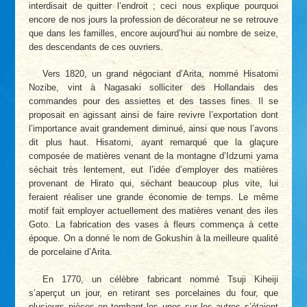
interdisait de quitter l’endroit ; ceci nous explique pourquoi
encore de nos jours la profession de décorateur ne se retrouve
que dans les familles, encore aujourd’hui au nombre de seize,
des descendants de ces ouvriers.
Vers 1820, un grand négociant d’Arita, nommé Hisatomi
Nozibe, vint à Nagasaki solliciter des Hollandais des
commandes pour des assiettes et des tasses fines. Il se
proposait en agissant ainsi de faire revivre l’exportation dont
l’importance avait grandement diminué, ainsi que nous l’avons
dit plus haut. Hisatomi, ayant remarqué que la glaçure
composée de matières venant de la montagne d’Idzumi yama
séchait très lentement, eut l’idée d’employer des matières
provenant de Hirato qui, séchant beaucoup plus vite, lui
feraient réaliser une grande économie de temps. Le même
motif fait employer actuellement des matières venant des iles
Goto. La fabrication des vases à fleurs commença à cette
époque. On a donné le nom de Gokushin à la meilleure qualité
de porcelaine d’Arita.
En 1770, un célèbre fabricant nommé Tsuji Kiheiji
s’aperçut un jour, en retirant ses porcelaines du four, que
plusieurs pièces en tombant les unes sur les autres s’étaient