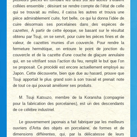
collées ensemble ; désirant se rendre compte de l’état de celle
qui se trouvait au milieu, il cassa les autres et trouva une
pièce admirablement cuite, fort belle, ce qui lui donna l’idée de
cuire désormais ses porcelaines dans des espèces de
cazettes
, À partir de cette époque, se basant sur le résultat
obtenu par Tsuji, on se servit, pour cuire les pièces fines et de
valeur, de cazettes munies d’un couvercle. Pour rendre la
fermeture hermétique, on entoure le point de jonction du
couvercle et de la cazette d’une couche de glaçure annulaire
qui, en se vitrifiant sous l’action du feu, remplit le but que l’on
se proposait. Ce procédé est encore actuellement employé au
Japon. Cette découverte, bien que due au hasard, prouve que
Tsuji apportait le plus grand soin à son travail et prenait note
de tout ce qui pouvait améliorer ses produits.
M. Tsuji Katsuzo, membre de la Koransha (compagnie
pour la fabrication des porcelaines), est un des descendants
de ce célèbre industriel.
Le gouvernement japonais a fait fabriquer par les meilleurs
ouvriers d’Arita des objets en porcelaine, de formes et de
dimensions différentes, qui, par la délicatesse de leurs