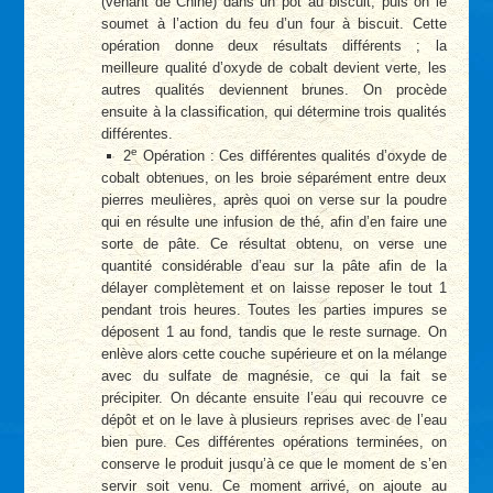
(venant de Chine) dans un pot au biscuit, puis on le
soumet à l’action du feu d’un four à biscuit. Cette
opération donne deux résultats différents ; la
meilleure qualité d’oxyde de cobalt devient verte, les
autres qualités deviennent brunes. On procède
ensuite à la classification, qui détermine trois qualités
différentes.
e
2
Opération : Ces différentes qualités d’oxyde de
cobalt obtenues, on les broie séparément entre deux
pierres meulières, après quoi on verse sur la poudre
qui en résulte une infusion de thé, afin d’en faire une
sorte de pâte. Ce résultat obtenu, on verse une
quantité considérable d’eau sur la pâte afin de la
délayer complètement et on laisse reposer le tout 1
pendant trois heures. Toutes les parties impures se
déposent 1 au fond, tandis que le reste surnage. On
enlève alors cette couche supérieure et on la mélange
avec du sulfate de magnésie, ce qui la fait se
précipiter. On décante ensuite l’eau qui recouvre ce
dépôt et on le lave à plusieurs reprises avec de l’eau
bien pure. Ces différentes opérations terminées, on
conserve le produit jusqu’à ce que le moment de s’en
servir soit venu. Ce moment arrivé, on ajoute au