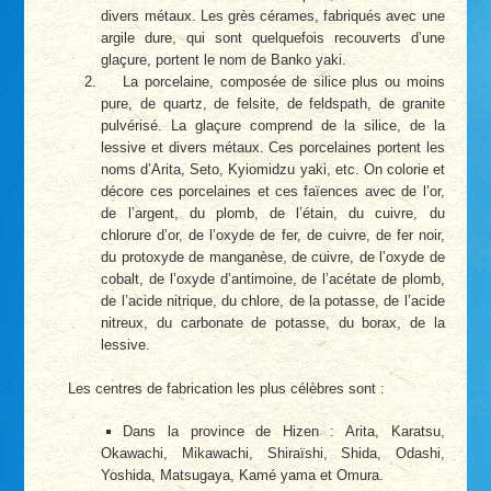
divers métaux. Les grès cérames, fabriqués avec une
argile dure, qui sont quelquefois recouverts d’une
glaçure, portent le nom de Banko yaki.
La porcelaine, composée de silice plus ou moins
pure, de quartz, de felsite, de feldspath, de granite
pulvérisé. La glaçure comprend de la silice, de la
lessive et divers métaux. Ces porcelaines portent les
noms d’Arita, Seto, Kyiomidzu yaki, etc. On colorie et
décore ces porcelaines et ces faïences avec de l’or,
de l’argent, du plomb, de l’étain, du cuivre, du
chlorure d’or, de l’oxyde de fer, de cuivre, de fer noir,
du protoxyde de manganèse, de cuivre, de l’oxyde de
cobalt, de l’oxyde d’antimoine, de l’acétate de plomb,
de l’acide nitrique, du chlore, de la potasse, de l’acide
nitreux, du carbonate de potasse, du borax, de la
lessive.
Les centres de fabrication les plus célèbres sont :
Dans la province de Hizen : Arita, Karatsu,
Okawachi, Mikawachi, Shiraïshi, Shida, Odashi,
Yoshida, Matsugaya, Kamé yama et Omura.