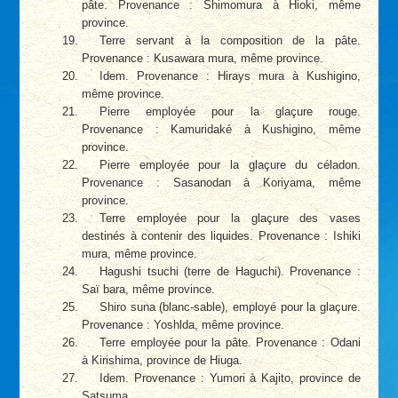
pâte. Provenance : Shimomura à Hioki, même
province.
Terre servant à la composition de la pâte.
Provenance : Kusawara mura, même province.
Idem. Provenance : Hirays mura à Kushigino,
même province.
Pierre employée pour la glaçure rouge.
Provenance : Kamuridaké à Kushigino, même
province.
Pierre employée pour la glaçure du céladon.
Provenance : Sasanodan à Koriyama, même
province.
Terre employée pour la glaçure des vases
destinés à contenir des liquides. Provenance : Ishiki
mura, même province.
Hagushi tsuchi (terre de Haguchi). Provenance :
Saï bara, même province.
Shiro suna (blanc-sable), employé pour la glaçure.
Provenance : Yoshlda, même province.
Terre employée pour la pâte. Provenance : Odani
à Kirishima, province de Hiuga.
Idem. Provenance : Yumori à Kajito, province de
Satsuma.