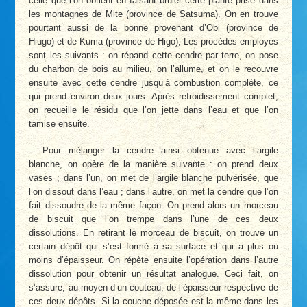
celle que l’on obtient en faisant brûler cette plante prise dans
les montagnes de Mite (province de Satsuma). On en trouve
pourtant aussi de la bonne provenant d’Obi (province de
Hiugo) et de Kuma (province de Higo), Les procédés employés
sont les suivants : on répand cette cendre par terre, on pose
du charbon de bois au milieu, on l’allume, et on le recouvre
ensuite avec cette cendre jusqu’à combustion complète, ce
qui prend environ deux jours. Après refroidissement complet,
on recueille le résidu que l’on jette dans l’eau et que l’on
tamise ensuite.
Pour mélanger la cendre ainsi obtenue avec l’argile
blanche, on opère de la manière suivante : on prend deux
vases ; dans l’un, on met de l’argile blanche pulvérisée, que
l’on dissout dans l’eau ; dans l’autre, on met la cendre que l’on
fait dissoudre de la même façon. On prend alors un morceau
de biscuit que l’on trempe dans l’une de ces deux
dissolutions. En retirant le morceau de biscuit, on trouve un
certain dépôt qui s’est formé à sa surface et qui a plus ou
moins d’épaisseur. On répète ensuite l’opération dans l’autre
dissolution pour obtenir un résultat analogue. Ceci fait, on
s’assure, au moyen d’un couteau, de l’épaisseur respective de
ces deux dépôts. Si la couche déposée est la même dans les