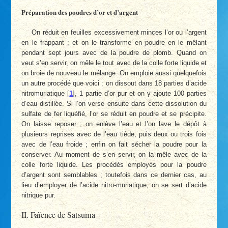
Préparation des poudres d’or et d’argent
On réduit en feuilles excessivement minces l’or ou l’argent
en le frappant ; et on le transforme en poudre en le mêlant
pendant sept jours avec de la poudre de plomb. Quand on
veut s’en servir, on mêle le tout avec de la colle forte liquide et
on broie de nouveau le mélange. On emploie aussi quelquefois
un autre procédé que voici : on dissout dans 18 parties d’acide
nitromuriatique
[
1
]
, 1 partie d’or pur et on y ajoute 100 parties
d’eau distillée. Si l’on verse ensuite dans cette dissolution du
sulfate de fer liquéfié, l’or se réduit en poudre et se précipite.
On laisse reposer ; on enlève l’eau et l’on lave le dépôt à
plusieurs reprises avec de l’eau tiède, puis deux ou trois fois
avec de l’eau froide ; enfin on fait sécher la poudre pour la
conserver. Au moment de s’en servir, on la mêle avec de la
colle forte liquide. Les procédés employés pour la poudre
d’argent sont semblables ; toutefois dans ce dernier cas, au
lieu d’employer de l’acide nitro-muriatique, on se sert d’acide
nitrique pur.
II. Faïence de Satsuma