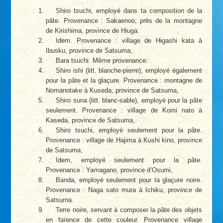
Shiro tsuchi, employé dans ta composition de la
pâte. Provenance : Sakaenoo, près de la montagne
de Kirishima, province de Hiuga.
Idem. Provenance : village de Higashi kata à
Ibusku, province de Satsuma,
Bara tsuchi. Même provenance.
Shiro ishi (litt. blanche-pierre), employé également
pour la pâte et la glaçure. Provenance : montagne de
Nomanotake à Kuseda, province de Satsuma,
Shiro suna (litt. blanc-sable), employé pour la pâte
seulement. Provenance : village de Komi nato à
Kaseda, province de Satsuma,
Shiro tsuchi, employé seulement pour la pâte.
Provenance : village de Hajima à Kushi kino, province
de Satsuma,
Idem, employé seulement pour la pâte.
Provenance : Yamagano, province d’Osumi,
Banda, employé seulement pour ta glaçure noire.
Provenance : Naga sato mura à Ichiku, province de
Satsurna.
Terre noire, servant à composer la pâte des objets
en faïence de cette couleur. Provenance village