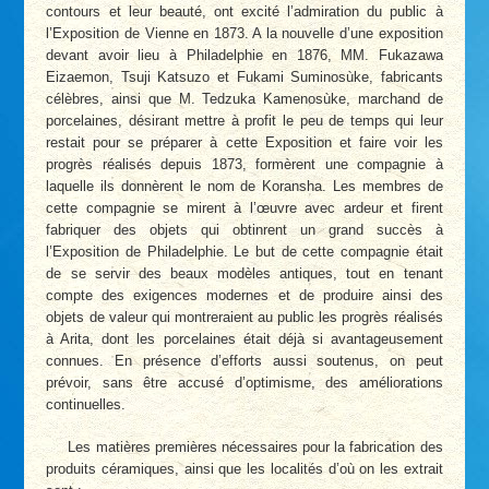
contours et leur beauté, ont excité l’admiration du public à
l’Exposition de Vienne en 1873. A la nouvelle d’une exposition
devant avoir lieu à Philadelphie en 1876, MM. Fukazawa
Eizaemon, Tsuji Katsuzo et Fukami Suminosùke, fabricants
célèbres, ainsi que M. Tedzuka Kamenosùke, marchand de
porcelaines, désirant mettre à profit le peu de temps qui leur
restait pour se préparer à cette Exposition et faire voir les
progrès réalisés depuis 1873, formèrent une compagnie à
laquelle ils donnèrent le nom de Koransha. Les membres de
cette compagnie se mirent à l’œuvre avec ardeur et firent
fabriquer des objets qui obtinrent un grand succès à
l’Exposition de Philadelphie. Le but de cette compagnie était
de se servir des beaux modèles antiques, tout en tenant
compte des exigences modernes et de produire ainsi des
objets de valeur qui montreraient au public les progrès réalisés
à Arita, dont les porcelaines était déjà si avantageusement
connues. En présence d’efforts aussi soutenus, on peut
prévoir, sans être accusé d’optimisme, des améliorations
continuelles.
Les matières premières nécessaires pour la fabrication des
produits céramiques, ainsi que les localités d’où on les extrait