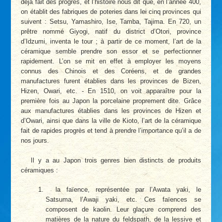
déjà fait des progrès, et l’histoire nous dit que, en l’année 400,
on établit des fabriques de poteries dans lei cinq provinces qui
suivent : Setsu, Yamashiro, Ise, Tamba, Tajima. En 720, un
prêtre nommé Giyogi, natif du district d’Otori, province
d’Idzumi, inventa le tour ; à partir de ce moment, l’art de la
céramique semble prendre son essor et se perfectionner
rapidement. L’on se mit en effet à employer les moyens
connus des Chinois et des Coréens, et de grandes
manufactures furent établies dans les provinces de Bizen,
Hizen, Owari, etc. - En 1510, on voit apparaître pour la
première fois au Japon la porcelaine proprement dite. Grâce
aux manufactures établies dans les provinces de Hizen et
d’Owari, ainsi que dans la ville de Kioto, l’art de la céramique
fait de rapides progrès et tend à prendre l’importance qu’il a de
nos jours.
Il y a au Japon trois genres bien distincts de produits
céramiques :
la faïence, représentée par l’Awata yaki, le
Satsuma, l’Awaji yaki, etc. Ces faïences se
composent de kaolin. Leur glaçure comprend des
matières de la nature du feldspath, de la lessive et