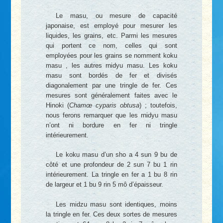
Le masu, ou mesure de capacité
japonaise, est employé pour mesurer les
liquides, les grains, etc. Parmi les mesures
qui portent ce nom, celles qui sont
employées pour les grains se nomment koku
masu , les autres rnidyu masu. Les koku
masu sont bordés de fer et divisés
diagonalement par une tringle de fer. Ces
mesures sont généralement faites avec le
Hinoki (
Chamœ cyparis obtusa
) ; toutefois,
nous ferons remarquer que les rnidyu masu
n’ont ni bordure en fer ni tringle
intérieurement.
Le koku masu d’un sho a 4 sun 9 bu de
côté et une profondeur de 2 sun 7 bu 1 rin
intérieurement. La tringle en fer a 1 bu 8 rin
de largeur et 1 bu 9 rin 5 mô d’épaisseur.
Les midzu masu sont identiques, moins
la tringle en fer. Ces deux sortes de mesures