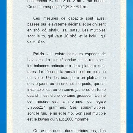
contiennent 64 sun 8 bu 2 rin 7 mô cubes.
Ce qui correspond à 1,803906 litre.
Ces mesures de capacité sont aussi
basées sur le système décimal et se divisent
en shô, gô, shaku, sai, satsu, Les multiples
sont le to, qui vaut 10 shô, et le koku, qui
vaut 10 to.
Poids. -
Il existe plusieurs espèces de
balances. La plus répandue est la romaine ;
les balances ordinaires à deux plateaux sont
rares. Le fléau de la romaine est en bois ou
en ivoire. Un des bras porte un plateau en
cuivre jaune ou un crochet. Le poids, qui est
invariable, est ou en cuivre jaune ou en fonte
quand il est d’une certaine grosseur. L’unité
de mesure est la momme, qui égale
3,7565217 grammes. Ses sous-multiples
sont le fun, le rin et le mô. Son seul multiple
est le kuwan qui vaut 1000 momme.
On se sert aussi, dans certains cas, d’un