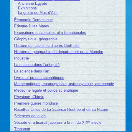
Ancienne Égypte
Exhibitions
La grotte du Mas d’Azil
Économie Domestique
Étienne-Jules Marey
Expositions universelles et internationales
Géophysique, géographie
Histoire de l’alchimie d’après Berthelot
Histoire et géographie du département de la Manche
Industrie
La science dans l’antiquité
La science dans l’art
Livres et presse scientifiques
Mathématiques, cosmographie, astrophysique, astronomie
Médecine légale et police scientifique
Physique, Chimie
Première guerre mondiale
Recettes Utiles de La Science Illustrée et de La Nature
Sciences de la vie
e
Société et artisanat japonais à la fin du XIX
siècle
Transport