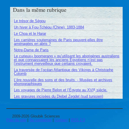
Dans la même rubrique
Le trésor de Ségou
Un hiver à Fou-Tchéou (Chine). 1883-1884
Le Choa et le Harar
Les carrières souterraines de Paris peuvent-elles être
aménagées en abris ?
Notre-Dame de Paris
Le curieux« boomerang » qu’utilisent les aborigènes australiens
et que connaissaient les anciens Égyptiens n’est pas
l’instrument merveilleux que certains croyaient.
La traversée de l’océan Atlantique des Vikings à Christophe
Colomb
L’ère nouvelle des sons et des bruits. - Musées et archives
phonographiques
e
Les voyages de Pierre Belon et l’Égypte au XVI
siècle.
Les gravures incisées du Djebel Zegdel (sud tunisien)
2009-2026 Gloubik Sciences
Plan du site
|
Se connecter
|
Contact
|
RSS 2.0