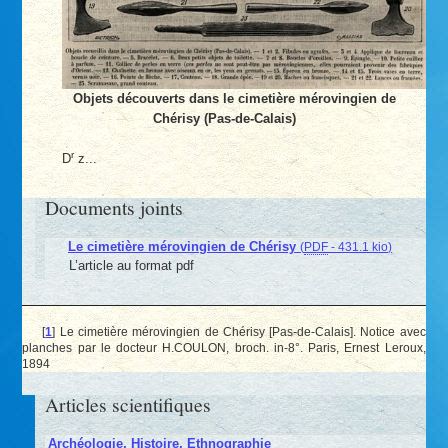
Objets découverts dans le cimetière mérovingien de
Chérisy (Pas-de-Calais)
r
D
z...
Documents joints
Le cimetière mérovingien de Chérisy
(
PDF
-
431.1 kio
)
L’article au format pdf
[
1
]
Le cimetière mérovingien de Chérisy [Pas-de-Calais]. Notice avec
planches par le docteur H.COULON, broch. in-8°. Paris, Ernest Leroux,
1894
Articles scientifiques
Archéologie, Histoire, Ethnographie