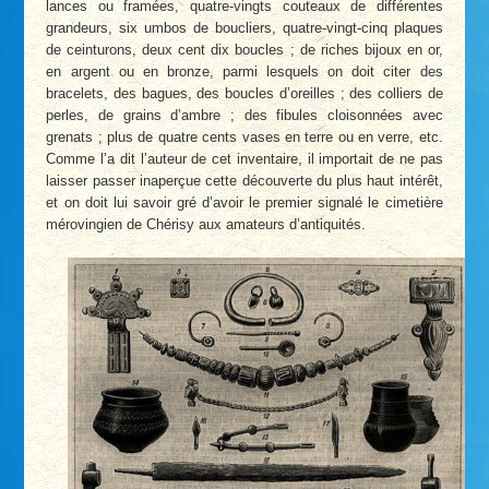
lances ou framées, quatre-vingts couteaux de différentes
grandeurs, six umbos de boucliers, quatre-vingt-cinq plaques
de ceinturons, deux cent dix boucles ; de riches bijoux en or,
en argent ou en bronze, parmi lesquels on doit citer des
bracelets, des bagues, des boucles d’oreilles ; des colliers de
perles, de grains d’ambre ; des fibules cloisonnées avec
grenats ; plus de quatre cents vases en terre ou en verre, etc.
Comme l’a dit l’auteur de cet inventaire, il importait de ne pas
laisser passer inaperçue cette découverte du plus haut intérêt,
et on doit lui savoir gré d’avoir le premier signalé le cimetière
mérovingien de Chérisy aux amateurs d’antiquités.