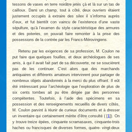
tessons de vases en terre noirâtre jetés çà et là sur un tas de
cailloux. Dans un champ, tout à côté, deux ouvriers étaient
justement occupés à extraire des silex il s’informa auprès
d’eux, et fut bientôt con vaincu de l’existence d’une vaste
sépulture, qu’à l’examen du style caractéristique des armures
et des poteries, on pouvait faire remonter à la prise des
possessions de la contrée par les Francs-Mérovingiens.
Retenu par les exigences de sa profession, M. Coulon ne
put faire que quelques fouilles, et deux archéologues de ses
amis, à qui il avait fait part de sa découverte, ne se soucièrent
pas de les continuer. C’est alors que des marchands
antiquaires et différents amateurs intervinrent pour partager de
nombreux objets abandonnés à la merci du plus offrant. Il eût
été intéressant pour l’archéologie que l’exploration de plus de
six cents tombes ait pu être dirigée par des personnes
compétentes. Toutefois, à l’aide des spécimens en sa
possession et des renseignements recueillis de divers côtés,
M. Coulon parvint à réunir de curieux documents et à dresser
un inventaire qui certainement mérite d’être consulté (
[
1
]
). On
y trouve treize épées, cinquante scramasaxes, cinquante-trois
haches ou francisques de diverses formes, quatre- vingt-deux