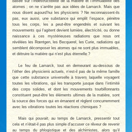
basée sur l’indestructibilité de la matière et l’immuabilité des
atomes ; on ne s’arrête pas aux idées de Lamarck. Mais que
nous disent aujourd’hui les physiciens ? Ne reconnaissent-ils
pas, eux aussi, une substance qui emplit l’espace, pénètre
tous les corps, les a peut-être engendrés et suivant les
mouvements qui l’agitent devient lumière, électricité, ou donne
naissance à ces mystérieuses radiations que nous ont
révélées les Rœntgen, les Becquerel, les Curie, radiations qui
semblent décomposer les atomes qui ne sont plus immuables,
et détruire la matière qui n’est plus éternelle ?
Le feu de Lamarck, tout en demeurant au-dessous de
l’éther des physiciens actuels, n’est-il pas de la même famille
que cette substance universelle à travers laquelle voyagent
toutes les vibrations, qui les transporte jusque dans l’intimité
des corps solides, et dont les mouvements tourbillonnants
constituent peut-être les élérnents ultimes de la matière, sont
la source des forces qui en émanent et règlent concurremment
avec les vibrations toutes les réactions chimiques ?
Mais qui pouvait, au temps de Lamarck, pressentir tout
cela et n’était-il pas plus simple d’accuser ce rêveur de revenir
au temps du phlogistique et des alchirnistes, alors qu’il