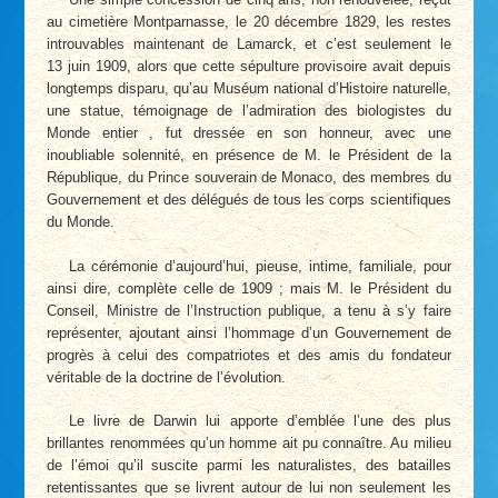
au cimetière Montparnasse, le 20 décembre 1829, les restes
introuvables maintenant de Lamarck, et c’est seulement le
13 juin 1909, alors que cette sépulture provisoire avait depuis
longtemps disparu, qu’au Muséum national d’Histoire naturelle,
une statue, témoignage de l’admiration des biologistes du
Monde entier , fut dressée en son honneur, avec une
inoubliable solennité, en présence de M. le Président de la
République, du Prince souverain de Monaco, des membres du
Gouvernement et des délégués de tous les corps scientifiques
du Monde.
La cérémonie d’aujourd’hui, pieuse, intime, familiale, pour
ainsi dire, complète celle de 1909 ; mais M. le Président du
Conseil, Ministre de l’Instruction publique, a tenu à s’y faire
représenter, ajoutant ainsi l’hommage d’un Gouvernement de
progrès à celui des compatriotes et des amis du fondateur
véritable de la doctrine de l’évolution.
Le livre de Darwin lui apporte d’emblée l’une des plus
brillantes renommées qu’un homme ait pu connaître. Au milieu
de l’émoi qu’il suscite parmi les naturalistes, des batailles
retentissantes que se livrent autour de lui non seulement les