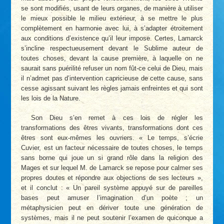
se sont modifiés, usant de leurs organes, de manière à utiliser
le mieux possible le milieu extérieur, à se mettre le plus
complètement en harmonie avec lui, à s’adapter étroitement
aux conditions d’existence qu’il leur impose. Certes, Lamarck
s’incline respectueusement devant le Sublime auteur de
toutes choses, devant la cause première, à laquelle on ne
saurait sans puérilité refuser un nom fût-ce celui de Dieu, mais
il n’admet pas d’intervention capricieuse de cette cause, sans
cesse agissant suivant les règles jamais enfreintes et qui sont
les lois de la Nature.
Son Dieu s’en remet à ces lois de régler les
transformations des êtres vivants, transformations dont ces
êtres sont eux-mêmes les ouvriers. « Le temps, s’écrie
Cuvier, est un facteur nécessaire de toutes choses, le temps
sans borne qui joue un si grand rôle dans la religion des
Mages et sur lequel M. de Lamarck se repose pour calmer ses
propres doutes et répondre aux objections de ses lecteurs »,
et il conclut : « Un pareil système appuyé sur de pareilles
bases peut amuser l’imagination d’un poète ; un
métaphysicien peut en dériver toute une génération de
systèmes, mais il ne peut soutenir l’examen de quiconque a