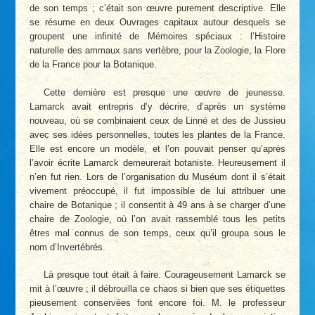
de son temps ; c’était son œuvre purement descriptive. Elle
se résume en deux Ouvrages capitaux autour desquels se
groupent une infinité de Mémoires spéciaux : l’Histoire
naturelle des ammaux sans vertèbre, pour la Zoologie, la Flore
de la France pour la Botanique.
Cette dernière est presque une œuvre de jeunesse.
Lamarck avait entrepris d’y décrire, d’après un système
nouveau, où se combinaient ceux de Linné et des de Jussieu
avec ses idées personnelles, toutes les plantes de la France.
Elle est encore un modèle, et l’on pouvait penser qu’après
l’avoir écrite Lamarck demeurerait botaniste. Heureusement il
n’en fut rien. Lors de l’organisation du Muséum dont il s’était
vivement préoccupé, il fut impossible de lui attribuer une
chaire de Botanique ; il consentit à 49 ans à se charger d’une
chaire de Zoologie, où l’on avait rassemblé tous les petits
êtres mal connus de son temps, ceux qu’il groupa sous le
nom d’Invertébrés.
Là presque tout était à faire. Courageusement Lamarck se
mit à l’œuvre ; il débrouilla ce chaos si bien que ses étiquettes
pieusement conservées font encore foi. M. le professeur