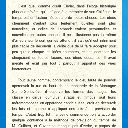
C’est que, comme disait Cuvier, dans l’éloge historique
plus que sévère, qu’il infligea à la mémoire de son Collègue, le
temps est un facteur nécessaire de toutes choses. Les idées
cheminent d’autant plus lentement qu’elles sont plus
nouvelles, et celles de Lamarck étaient personnelles et
nouvelles en toutes choses. Il ne s’illusionne pas lui-même
d’ailleurs sur le sort qui les attend ; il sait qu’il est infiniment
plus facile de découvrir la vérité que de la faire accepter pour
peu qu’elle choque les idées courantes, et ses doctrines les
choquaient de toutes façons, ces idées courantes. Il avait
médité et écrit sur tout : partout il apportait des vues
inattendues.
Tout jeune homme, contemplant le ciel, faute de pouvoir
apercevoir la rue du haut de sa mansarde de la Montagne
Sainte-Geneviève, il observe les formes des nuages, les
classe en cirrus, cumulus, stratus et nimbus, suit leurs
métamorphoses en apparence capricieuses, croit en découvrir
les lois et cherche à appliquer ces lois à la prévision du
temps. C’était trop tôt ; à peine commence-t-on à accorder
quelque confiance à la méthode de prévision du temps de
M. Guilbert, et Cuvier ne manque pas d’écrire, à propos de