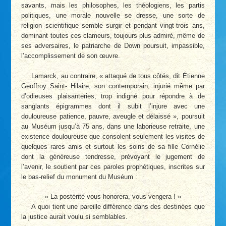
savants, mais les philosophes, les théologiens, les partis
politiques, une morale nouvelle se dresse, une sorte de
religion scientifique semble surgir et pendant vingt-trois ans,
dominant toutes ces clameurs, toujours plus admiré, même de
ses adversaires, le patriarche de Down poursuit, impassible,
l’accomplissement de son œuvre.
Lamarck, au contraire, « attaqué de tous côtés, dit Étienne
Geoffroy Saint- Hilaire, son contemporain, injurié même par
d’odieuses plaisanteries, trop indigné pour répondre à de
sanglants épigrammes dont il subit l’injure avec une
douloureuse patience, pauvre, aveugle et délaissé », poursuit
au Muséum jusqu’à 75 ans, dans une laborieuse retraite, une
existence douloureuse que consolent seulement les visites de
quelques rares amis et surtout les soins de sa fille Cornélie
dont la généreuse tendresse, prévoyant le jugement de
l’avenir, le soutient par ces paroles prophétiques, inscrites sur
le bas-relief du monument du Muséum :
« La postérité vous honorera, vous vengera ! »
A quoi tient une pareille différence dans des destinées que
la justice aurait voulu si semblables.