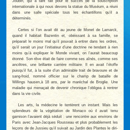
Joubin, qui a tant fait pour le succès de la souscription
internationale à qui nous devons la statue du Muséum, a réuni
dans une salle spéciale tous les échantillons qu’il a
déterminés.
Certes si l’on avait dit au jeune de Monet de Lamarck,
quand il habitait Bazentin et, obéissant à sa famille, se
préparait le moins mal qu’il pouvait à entrer dans les ordres,
qu’il serait un jour l’initiateur d’une doctrine ne tendant à rien
moins qu’à expliquer le Monde vivant, on l’aurait beaucoup
étonné. Son rêve était de faire comme ses aînés, comme ses
ancêtres, une brillante carrière militaire. Il en avait l’étoffe
puisqu’il fut, à la suite d’un admirable trait de bravoure et de
sang-froid, nommé officier sur le champ de bataille de
Willings­ hausen,à 18 ans, par le maréchal de Broglie. Une
maladie qui menaçait de devenir chronique l’obligea à rentrer
dans la vie civile.
Les arts, la médecine le tentèrent un instant. Mais les
splendeurs de la végétation de Monaco où il avait tenu
garnison l’avaient déjà séduit : une rencontre aux environs de
Paris avec Jean-Jacques Rousseau et plus probablement les
leçons de de Jussieu qu’il suivait au Jardin des Plantes le diri­