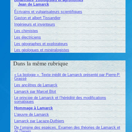
Jean de Lamarck
Écrivains et vulgarisateurs scientifiques
Gaston et albert Tissandier
Ingénieurs et inventeurs
Les chimistes
Les électriciens
Les géographes et explorateurs
Les géologues et minéralogistes
Dans la même rubrique
« La biologie ». Texte inédit de Lamarck présenté par Pierre-P.
Grassé
Les ancêtres de Lamarck
Lamarck par Marcel Blot
Le principe de Lamarck et l’hérédité des modifications
somatiques
Hommage à Lamarck
L’œuvre de Lamarck
Lamarck par Lacaze-Duthiers
De l’origine des espèces. Examen des théories de Lamarck et
de Darwin