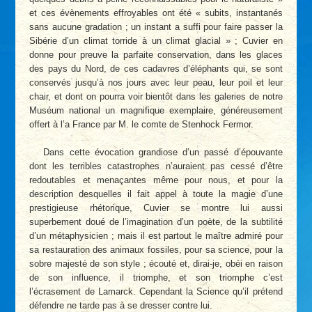
et ces évènements effroyables ont été « subits, instantanés
sans aucune gradation ; un instant a suffi pour faire passer la
Sibérie d’un climat torride à un climat glacial » ; Cuvier en
donne pour preuve la parfaite conservation, dans les glaces
des pays du Nord, de ces cadavres d’éléphants qui, se sont
conservés jusqu’à nos jours avec leur peau, leur poil et leur
chair, et dont on pourra voir bientôt dans les galeries de notre
Muséum national un magnifique exemplaire, généreusement
offert à l’a France par M. le comte de Stenhock Fermor.
Dans cette évocation grandiose d’un passé d’épouvante
dont les terribles catastrophes n’auraient pas cessé d’être
redoutables et menaçantes même pour nous, et pour la
description desquelles il fait appel à toute la magie d’une
prestigieuse rhétorique, Cuvier se montre lui aussi
superbement doué de l’imagination d’un poète, de la subtilité
d’un métaphysicien ; mais il est partout le maître admiré pour
sa restauration des animaux fossiles, pour sa science, pour la
sobre majesté de son style ; écouté et, dirai-je, obéi en raison
de son influence, il triomphe, et son triomphe c’est
l’écrasement de Lamarck. Cependant la Science qu’il prétend
défendre ne tarde pas à se dresser contre lui.