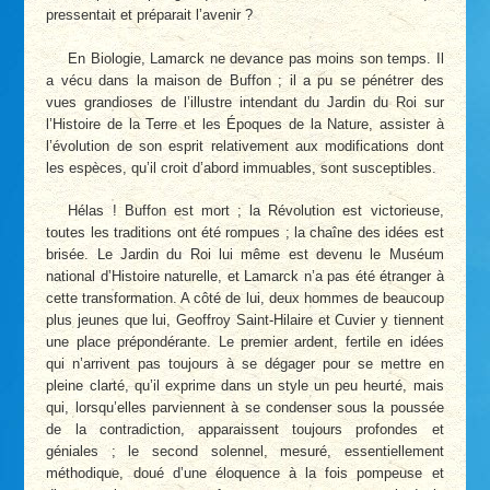
pressentait et préparait l’avenir ?
En Biologie, Lamarck ne devance pas moins son temps. Il
a vécu dans la maison de Buffon ; il a pu se pénétrer des
vues grandioses de l’illustre intendant du Jardin du Roi sur
l’Histoire de la Terre et les Époques de la Nature, assister à
l’évolution de son esprit relativement aux modifications dont
les espèces, qu’il croit d’abord immuables, sont susceptibles.
Hélas ! Buffon est mort ; la Révolution est victorieuse,
toutes les traditions ont été rompues ; la chaîne des idées est
brisée. Le Jardin du Roi lui­ même est devenu le Muséum
national d’Histoire naturelle, et Lamarck n’a pas été étranger à
cette transformation. A côté de lui, deux hommes de beaucoup
plus jeunes que lui, Geoffroy Saint-Hilaire et Cuvier y tiennent
une place prépondérante. Le premier ardent, fertile en idées
qui n’arrivent pas toujours à se dégager pour se mettre en
pleine clarté, qu’il exprime dans un style un peu heurté, mais
qui, lorsqu’elles parviennent à se condenser sous la poussée
de la contradiction, apparaissent toujours profondes et
géniales ; le second solennel, mesuré, essentiellement
méthodique, doué d’une éloquence à la fois pompeuse et