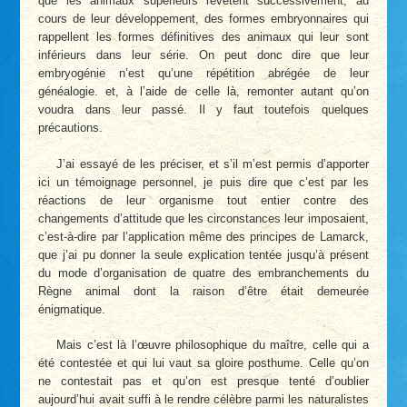
que les animaux supérieurs revêtent successivement, au
cours de leur développement, des formes embryonnaires qui
rappellent les formes définitives des animaux qui leur sont
inférieurs dans leur série. On peut donc dire que leur
embryogénie n’est qu’une répétition abrégée de leur
généalogie. et, à l’aide de celle­ là, remonter autant qu’on
voudra dans leur passé. Il y faut toutefois quelques
précautions.
J’ai essayé de les préciser, et s’il m’est permis d’apporter
ici un témoignage personnel, je puis dire que c’est par les
réactions de leur organisme tout entier contre des
changements d’attitude que les circonstances leur imposaient,
c’est-à-dire par l’application même des principes de Lamarck,
que j’ai pu donner la seule explication tentée jusqu’à présent
du mode d’organisation de quatre des embranchements du
Règne animal dont la raison d’être était demeurée
énigmatique.
Mais c’est là l’œuvre philosophique du maître, celle qui a
été contestée et qui lui vaut sa gloire posthume. Celle qu’on
ne contestait pas et qu’on est presque tenté d’oublier
aujourd’hui avait suffi à le rendre célèbre parmi les naturalistes