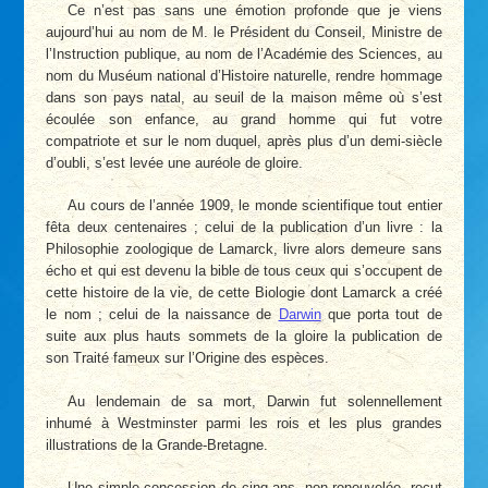
Ce n’est pas sans une émotion profonde que je viens
aujourd’hui au nom de M. le Président du Conseil, Ministre de
l’Instruction publique, au nom de l’Académie des Sciences, au
nom du Muséum national d’Histoire naturelle, rendre hommage
dans son pays natal, au seuil de la maison même où s’est
écoulée son enfance, au grand homme qui fut votre
compatriote et sur le nom duquel, après plus d’un demi-siècle
d’oubli, s’est levée une auréole de gloire.
Au cours de l’année 1909, le monde scientifique tout entier
fêta deux centenaires ; celui de la publication d’un livre : la
Philosophie zoologique de Lamarck, livre alors demeure sans
écho et qui est devenu la bible de tous ceux qui s’occupent de
cette histoire de la vie, de cette Biologie dont Lamarck a créé
le nom ; celui de la naissance de
Darwin
que porta tout de
suite aux plus hauts sommets de la gloire la publication de
son Traité fameux sur l’Origine des espèces.
Au lendemain de sa mort, Darwin fut solennellement
inhumé à Westminster parmi les rois et les plus grandes
illustrations de la Grande-Bretagne.
Une simple concession de cinq ans, non renouvelée, reçut