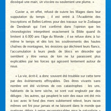
disséqué une main, un viscère ou seulement une plume. »
Cuvier a, en effet, refusé de suivre les Mages dans leur
supputation du temps ; il est entré à l’Académie des
Inscriptions et Belles-Lettres pour des travaux sur le Zodiaque
de Denderah qui l’ont confirmé dans l’opinion que les
chronologistes interprètent exactement la Bible quand ils
limitent à 6.000 ans l’âge du Monde ; il se refuse donc à lui-
même le temps et dès lors les soulèvements des hautes
chaînes de montagnes, les érosions qui déchirent leurs flancs,
l’accumulation à leurs pieds de blocs en désordre qui
semblent y être venus de loin ne lui paraissent plus
explicables par les forces qui agissent lentement autour de
nous.
« La vie, écrit-il, a donc souvent été troublée sur cette terre
par des évènements effroyables. Des êtres vivants sans
nombre ont été victimes de ces catastrophes : les uns,
habitants de la terre sèche, se sont vus engloutir par des
déluges ; les autres, qui peuplent le sein des eaux ont été mis
à sec avec le fond des mers subitement relevé, leurs races
mêmes ont fini pour jamais et ne laissent dans le monde que
quelques débris à peine reconnaissables pour le naturaliste »