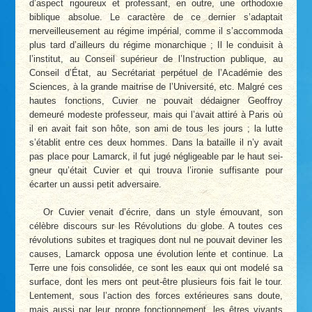
d’aspect rigoureux et professant, en outre, une orthodoxie
biblique absolue. Le caractère de ce dernier s’adaptait
rnerveilleusement au régime impérial, comme il s’accommoda
plus tard d’ailleurs du régime monarchique ; Il le conduisit à
l’institut, au Conseil supérieur de l’Instruction publique, au
Conseil d’État, au Secrétariat perpétuel de l’Académie des
Sciences, à la grande maitrise de l’Université, etc. Malgré ces
hautes fonctions, Cuvier ne pouvait dédaigner Geoffroy
demeuré modeste professeur, mais qui l’avait attiré à Paris où
il en avait fait son hôte, son ami de tous les jours ; la lutte
s’établit entre ces deux hommes. Dans la bataille il n’y avait
pas place pour Lamarck, il fut jugé négligeable par le haut sei­
gneur qu’était Cuvier et qui trouva l’ironie suffisante pour
écarter un aussi petit adversaire.
Or Cuvier venait d’écrire, dans un style émouvant, son
célèbre discours sur les Révolutions du globe. A toutes ces
révolutions subites et tragiques dont nul ne pouvait deviner les
causes, Lamarck opposa une évolution lente et continue. La
Terre une fois consolidée, ce sont les eaux qui ont modelé sa
surface, dont les mers ont peut-être plusieurs fois fait le tour.
Lentement, sous l’action des forces extérieures sans doute,
mais aussi par leur propre fonctionnement, les êtres vivants