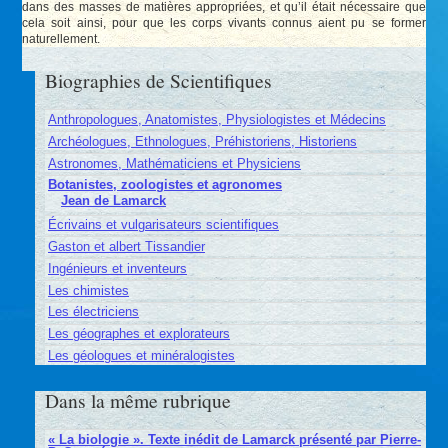
dans des masses de matières appropriées, et qu’il était nécessaire que
cela soit ainsi, pour que les corps vivants connus aient pu se former
naturellement.
Biographies de Scientifiques
Anthropologues, Anatomistes, Physiologistes et Médecins
Archéologues, Ethnologues, Préhistoriens, Historiens
Astronomes, Mathématiciens et Physiciens
Botanistes, zoologistes et agronomes
Jean de Lamarck
Écrivains et vulgarisateurs scientifiques
Gaston et albert Tissandier
Ingénieurs et inventeurs
Les chimistes
Les électriciens
Les géographes et explorateurs
Les géologues et minéralogistes
Dans la même rubrique
« La biologie ». Texte inédit de Lamarck présenté par Pierre-