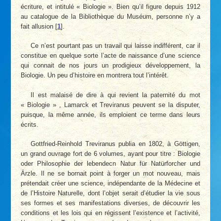
écriture, et intitulé « Biologie ». Bien qu’il figure depuis 1912
au catalogue de la Bibliothèque du Muséum, personne n’y a
fait allusion
[
1
]
.
Ce n’est pourtant pas un travail qui laisse indifférent, car il
constitue en quelque sorte l’acte de naissance d’une science
qui connait de nos jours un prodigieux développement, la
Biologie. Un peu d’histoire en montrera tout l’intérêt.
Il est malaisé de dire à qui revient la paternité du mot
« Biologie » , Lamarck et Treviranus peuvent se la disputer,
puisque, la même année, ils emploient ce terme dans leurs
écrits.
Gottfried-Reinhold Treviranus publia en 1802, à Göttigen,
un grand ouvrage fort de 6 volumes, ayant pour titre : Biologie
oder Philosophie der lebendecn Natur für Natürforcher und
Ärzle. Il ne se bornait point à forger un mot nouveau, mais
prétendait créer une science, indépendante de la Médecine et
de l’Histoire Naturelle, dont l’objet serait d’étudier la vie sous
ses formes et ses manifestations diverses, de découvrir les
conditions et les lois qui en régissent l’existence et l’activité,