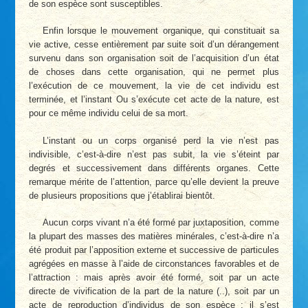
de son espèce sont susceptibles.
Enfin lorsque le mouvement organique, qui constituait sa
vie active, cesse entièrement par suite soit d’un dérangement
survenu dans son organisation soit de l’acquisition d’un état
de choses dans cette organisation, qui ne permet plus
l’exécution de ce mouvement, la vie de cet individu est
terminée, et l’instant Ou s’exécute cet acte de la nature, est
pour ce même individu celui de sa mort.
L’instant ou un corps organisé perd la vie n’est pas
indivisible, c’est-à-dire n’est pas subit, la vie s’éteint par
degrés et successivement dans différents organes. Cette
remarque mérite de l’attention, parce qu’elle devient la preuve
de plusieurs propositions que j’établirai bientôt.
Aucun corps vivant n’a été formé par juxtaposition, comme
la plupart des masses des matières minérales, c’est-à-dire n’a
été produit par l’apposition externe et successive de particules
agrégées en masse à l’aide de circonstances favorables et de
l’attraction : mais après avoir été formé, soit par un acte
directe de vivification de la part de la nature (..), soit par un
acte de reproduction d’individus de son espèce : il s’est