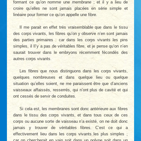
formant ce qu’on nomme une
membrane
; et il y a lieu de
croire qu’elles ne sont jamais placées en série simple et
linéaire pour former ce qu’on appelle une fibre.
Il me parait en effet très vraisemblable que dans le tissu
des corps vivants, les fibres qu’on y observe n’en sont jamais
des parties primaires : car dans les corps vivants les pins
simples, il Il’y a pas de véritables fibre, et je pense qu’on n’en
saurait trouver dans le embryons récemment fécondés des
autres corps vivants.
Les fibres que nous distinguons dans les corps vivants,
quelques nombreuses et dans quelque lieu ou quelque
situation qu’elles soient, ne me paraissent être que d’anciens
vaisseaux affaissés, resserrés, qui n’ont plus de cavité et qui
ont cessés de servir de conduites.
Si cela est, les membranes sont donc antérieure aux fibres
dans le tissu des corps vivants, et dans tous ceux de ces
corps ou aucune sorte de vaisseau n’a existé, on ne doit donc
jamais y trouver de véritables fibres. C’est ce qui a
effectivement lieu dans les corps vivants les plus simples ;
car on chercherait en vain soit dans un polype soit dans un