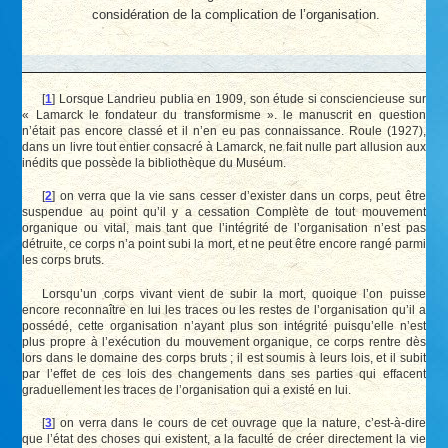
considération de la complication de l’organisation.
[
1
]
Lorsque Landrieu publia en 1909, son étude si consciencieuse sur
« Lamarck le fondateur du transformisme ». le manuscrit en question
n’était pas encore classé et il n’en eu pas connaissance. Roule (1927),
dans un livre tout entier consacré à Lamarck, ne fait nulle part allusion aux
inédits que possède la bibliothèque du Muséum.
[
2
]
on verra que la vie sans cesser d’exister dans un corps, peut être
suspendue au point qu’il y a cessation Complète de tout mouvement
organique ou vital, mais tant que l’intégrité de l’organisation n’est pas
détruite, ce corps n’a point subi la mort, et ne peut être encore rangé parmi
les corps bruts.
Lorsqu’un corps vivant vient de subir la mort, quoique l’on puisse
encore reconnaître en lui les traces ou les restes de l’organisation qu’il a
possédé, cette organisation n’ayant plus son intégrité puisqu’elle n’est
plus propre à l’exécution du mouvement organique, ce corps rentre dès
lors dans le domaine des corps bruts ; il est soumis à leurs lois, et il subit
par l’effet de ces lois des changements dans ses parties qui effacent
graduellement les traces de l’organisation qui a existé en lui.
[
3
]
on verra dans le cours de cet ouvrage que la nature, c’est-à-dire
que l’état des choses qui existent, a la faculté de créer directement la vie