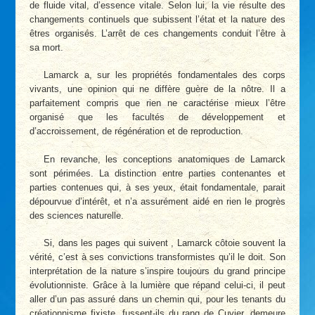
de fluide vital, d’essence vitale. Selon lui, la vie résulte des
changements continuels que subissent l’état et la nature des
êtres organisés. L’arrêt de ces changements conduit l’être à
sa mort.
Lamarck a, sur les propriétés fondamentales des corps
vivants, une opinion qui ne diffère guère de la nôtre. Il a
parfaitement compris que rien ne caractérise mieux l’être
organisé que les facultés de développement et
d’accroissement, de régénération et de reproduction.
En revanche, les conceptions anatomiques de Lamarck
sont périmées. La distinction entre parties contenantes et
parties contenues qui, à ses yeux, était fondamentale, parait
dépourvue d’intérêt, et n’a assurément aidé en rien le progrès
des sciences naturelle.
Si, dans les pages qui suivent , Lamarck côtoie souvent la
vérité, c’est à ses convictions transformistes qu’il le doit. Son
interprétation de la nature s’inspire toujours du grand principe
évolutionniste. Grâce à la lumière que répand celui-ci, il peut
aller d’un pas assuré dans un chemin qui, pour les tenants du
créationnisme fixiste, fussent-ils du rang de Cuvier, demeure