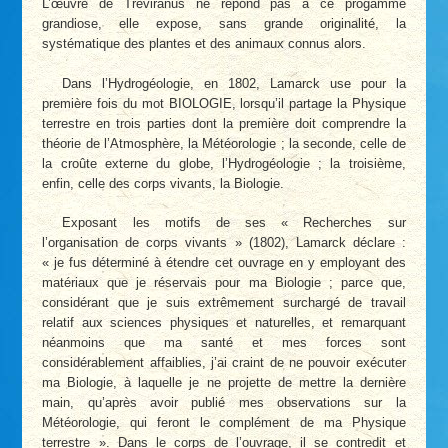
L’œuvre de Treviranus ne répond pas à ce progamme
grandiose, elle expose, sans grande originalité, la
systématique des plantes et des animaux connus alors.
Dans l’Hydrogéologie, en 1802, Lamarck use pour la
première fois du mot BIOLOGIE, lorsqu’il partage la Physique
terrestre en trois parties dont la première doit comprendre la
théorie de l’Atmosphère, la Météorologie ; la seconde, celle de
la croûte externe du globe, l’Hydrogéologie ; la troisième,
enfin, celle des corps vivants, la Biologie.
Exposant les motifs de ses « Recherches sur
l’organisation de corps vivants » (1802), Lamarck déclare :
« je fus déterminé à étendre cet ouvrage en y employant des
matériaux que je réservais pour ma Biologie ; parce que,
considérant que je suis extrêmement surchargé de travail
relatif aux sciences physiques et naturelles, et remarquant
néanmoins que ma santé et mes forces sont
considérablement affaiblies, j’ai craint de ne pouvoir exécuter
ma Biologie, à laquelle je ne projette de mettre la dernière
main, qu’après avoir publié mes observations sur la
Météorologie, qui feront le complément de ma Physique
terrestre ». Dans le corps de l’ouvrage, il se contredit et