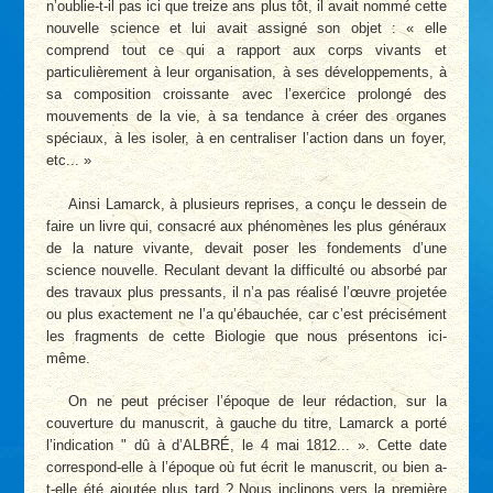
n’oublie-t-il pas ici que treize ans plus tôt, il avait nommé cette
nouvelle science et lui avait assigné son objet : « elle
comprend tout ce qui a rapport aux corps vivants et
particulièrement à leur organisation, à ses développements, à
sa composition croissante avec l’exercice prolongé des
mouvements de la vie, à sa tendance à créer des organes
spéciaux, à les isoler, à en centraliser l’action dans un foyer,
etc... »
Ainsi Lamarck, à plusieurs reprises, a conçu le dessein de
faire un livre qui, consacré aux phénomènes les plus généraux
de la nature vivante, devait poser les fondements d’une
science nouvelle. Reculant devant la difficulté ou absorbé par
des travaux plus pressants, il n’a pas réalisé l’œuvre projetée
ou plus exactement ne l’a qu’ébauchée, car c’est précisément
les fragments de cette Biologie que nous présentons ici-
même.
On ne peut préciser l’époque de leur rédaction, sur la
couverture du manuscrit, à gauche du titre, Lamarck a porté
l’indication " dû à d’ALBRÉ, le 4 mai 1812... ». Cette date
correspond-elle à l’époque où fut écrit le manuscrit, ou bien a-
t-elle été ajoutée plus tard ? Nous inclinons vers la première