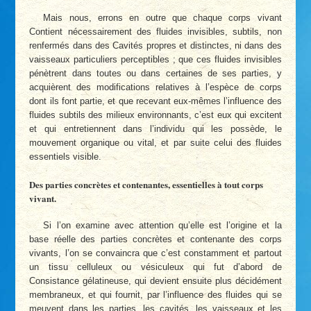
Mais nous, errons en outre que chaque corps vivant
Contient nécessairement des fluides invisibles, subtils, non
renfermés dans des Cavités propres et distinctes, ni dans des
vaisseaux particuliers perceptibles ; que ces fluides invisibles
pénètrent dans toutes ou dans certaines de ses parties, y
acquièrent des modifications relatives à l’espèce de corps
dont ils font partie, et que recevant eux-mêmes l’influence des
fluides subtils des milieux environnants, c’est eux qui excitent
et qui entretiennent dans l’individu qui les possède, le
mouvement organique ou vital, et par suite celui des fluides
essentiels visible.
Des parties concrètes et contenantes, essentielles à tout corps
vivant.
Si l’on examine avec attention qu’elle est l’origine et la
base réelle des parties concrètes et contenante des corps
vivants, l’on se convaincra que c’est constamment et partout
un tissu celluleux ou vésiculeux qui fut d’abord de
Consistance gélatineuse, qui devient ensuite plus décidément
membraneux, et qui fournit, par l’influence des fluides qui se
meuvent dans les parties, les cavités, les vaisseaux et les