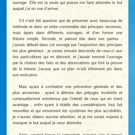
ouvrage. Elle est la seule qui puisse me faire atteindre le but
auquel j’ai en vue d’arriver.
S’il n’eût été question que de présenter avec beaucoup de
méthode et dans un ordre convenable des principes reconnus,
mais épars dans différents ouvrages, et d’en former une
théorie simple, féconde, et partout liée dans ses parties ;
j’aurais débuté dans cet ouvrage par l’exposition des principes
les plus généraux ; je serais ensuite descendu de ceux-ci aux
lois particulières qui en dérivent, et j’aurais terminé l’ouvrage
par la citation des faits et des observations qui font la preuve
de la théorie, j’avoue que ce plan m’eût infiniment plu dans
son exécution.
Mais ayant à combattre une prévention générale et des
plus anciennes ; ayant à détruire des préjugés invétérés et
continuellement entretenus par l’intérêt de ceux qui en tirent
avantage ; enfin ayant à établir des considérations tout fait
nouvelles et qui renversent les systèmes les plus accrédités,
je n’aurais obtenu aucune attention, et je me serais exposé à
manquer le but auquel je veux atteindre.
Ainsi, voulant forcer la conviction, puisque j’en ai trouvé