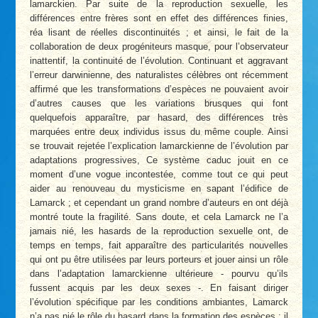
lamarckien. Par suite de la reproduction sexuelle, les
différences entre frères sont en effet des différences finies,
réa­ lisant de réelles discontinuités ; et ainsi, le fait de la
collaboration de deux progéniteurs masque, pour l’observateur
inattentif, la continuité de l’évolution. Continuant et aggravant
l’erreur darwinienne, des naturalistes célèbres ont récemment
affirmé que les transformations d’espèces ne pouvaient avoir
d’autres causes que les variations brusques qui font
quelquefois apparaître, par hasard, des différences très
marquées entre deux individus issus du même couple. Ainsi
se trouvait rejetée l’explication lamarckienne de l’évolution par
adaptations progressives, Ce système caduc jouit en ce
moment d’une vogue incontestée, comme tout ce qui peut
aider au renouveau du mysticisme en sapant l’édifice de
Lamarck ; et cependant un grand nombre d’auteurs en ont déjà
montré toute la fragilité. Sans doute, et cela Lamarck ne l’a
jamais nié, les hasards de la reproduction sexuelle ont, de
temps en temps, fait apparaître des particularités nouvelles
qui ont pu être utilisées par leurs porteurs et jouer ainsi un rôle
dans l’adaptation lamarckienne ultérieure - pourvu qu’ils
fussent acquis par les deux sexes -. En faisant diriger
l’évolution spécifique par les conditions ambiantes, Lamarck
n’a pas nié le rôle du hasard dans la formation des espèces ; il