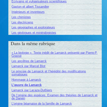
Écrivains et vulgarisateurs scientifiques
Gaston et albert Tissandier
Ingénieurs et inventeurs
Les chimistes
Les électriciens
Les géographes et explorateurs
Les géologues et minéralogistes
Dans la même rubrique
« La biologie ». Texte inédit de Lamarck présenté par Pierre-P.
Grassé
Les ancêtres de Lamarck
Lamarck par Marcel Blot
Le principe de Lamarck et l’hérédité des modifications
somatiques
Hommage à Lamarck
L’œuvre de Lamarck
Lamarck par Lacaze-Duthiers
De l’origine des espèces. Examen des théories de Lamarck et
de Darwin
L’origine béarnaise de la famille de Lamarck