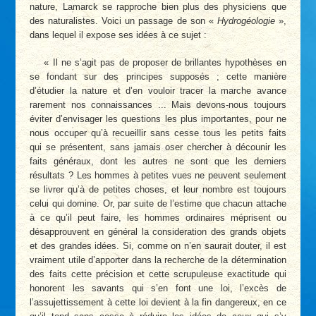
nature, Lamarck se rapproche bien plus des physiciens que
des naturalistes. Voici un passage de son «
Hydrogéologie
»,
dans lequel il expose ses idées à ce sujet :
« Il ne s’agit pas de proposer de brillantes hypothèses en
se fondant sur des principes supposés ; cette manière
d’étudier la nature et d’en vouloir tracer la marche avance
rarement nos connaissances ... Mais devons-nous toujours
éviter d’envisager les questions les plus importantes, pour ne
nous occuper qu’à recueillir sans cesse tous les petits faits
qui se présentent, sans jamais oser chercher à décounir les
faits généraux, dont les autres ne sont que les derniers
résultats ? Les hommes à petites vues ne peuvent seulement
se livrer qu’à de petites choses, et leur nombre est toujours
celui qui domine. Or, par suite de l’estime que chacun attache
à ce qu’il peut faire, les hommes ordinaires méprisent ou
désapprouvent en général la consideration des grands objets
et des grandes idées. Si, comme on n’en saurait douter, il est
vraiment utile d’apporter dans la recherche de la détermination
des faits cette précision et cette scrupuleuse exactitude qui
honorent les savants qui s’en font une loi, l’excès de
l’assujettissement à cette loi devient à la fin dangereux, en ce