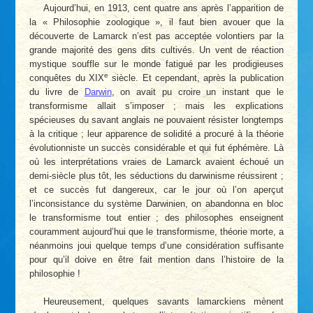
Aujourd’hui, en 1913, cent quatre ans après l’apparition de
la « Philosophie zoologique », il faut bien avouer que la
découverte de Lamarck n’est pas acceptée volontiers par la
grande majorité des gens dits cultivés. Un vent de réaction
mystique souffle sur le monde fatigué par les prodigieuses
e
conquêtes du XIX
siècle. Et cependant, après la publication
du livre de
Darwin
, on avait pu croire un instant que le
transformisme allait s’imposer ; mais les explications
spécieuses du savant anglais ne pouvaient résister longtemps
à la critique ; leur apparence de solidité a procuré à la théorie
évolutionniste un succès considérable et qui fut éphémère. Là
où les interprétations vraies de Lamarck avaient échoué un
demi-siècle plus tôt, les séductions du darwinisme réussirent ;
et ce succès fut dangereux, car le jour où l’on aperçut
l’inconsistance du système Darwinien, on abandonna en bloc
le transformisme tout entier ; des philosophes enseignent
couramment aujourd’hui que le transformisme, théorie morte, a
néanmoins joui quelque temps d’une considération suffisante
pour qu’il doive en être fait mention dans l’histoire de la
philosophie !
Heureusement, quelques savants lamarckiens mènent