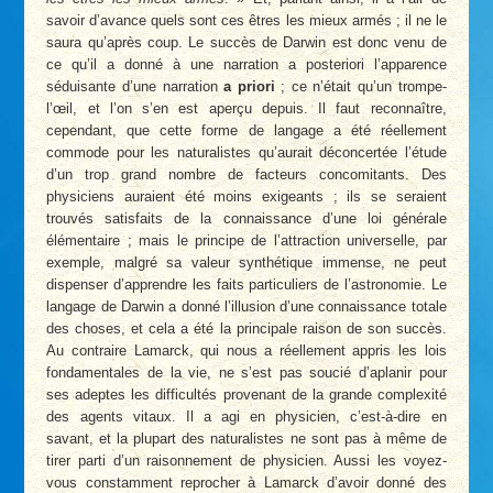
savoir d’avance quels sont ces êtres les mieux armés ; il ne le
saura qu’après coup. Le succès de Darwin est donc venu de
ce qu’il a donné à une narration a posteriori l’apparence
séduisante d’une narration
a priori
; ce n’était qu’un trompe-
l’œil, et l’on s’en est aperçu depuis. Il faut reconnaître,
cependant, que cette forme de langage a été réellement
commode pour les naturalistes qu’aurait déconcertée l’étude
d’un trop grand nombre de facteurs concomitants. Des
physiciens auraient été moins exigeants ; ils se seraient
trouvés satisfaits de la connaissance d’une loi générale
élémentaire ; mais le principe de l’attraction universelle, par
exemple, malgré sa valeur synthétique immense, ne peut
dispenser d’apprendre les faits particuliers de l’astronomie. Le
langage de Darwin a donné l’illusion d’une connaissance totale
des choses, et cela a été la principale raison de son succès.
Au contraire Lamarck, qui nous a réellement appris les lois
fondamentales de la vie, ne s’est pas soucié d’aplanir pour
ses adeptes les difficultés provenant de la grande complexité
des agents vitaux. Il a agi en physicien, c’est-à-dire en
savant, et la plupart des naturalistes ne sont pas à même de
tirer parti d’un raisonnement de physicien. Aussi les voyez-
vous constamment reprocher à Lamarck d’avoir donné des