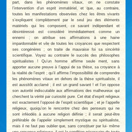
part, dans les phénomènes vitaux, on ne constate
l’intervention d’un esprit immatériel, et que, au contraire,
toutes les manifestations observées chez les êtres vivants
s’expliquent complètement par le seul jeu des éléments
matériels qui les composent, ce savant indépendant et
désintéressé est considéré immédiatement comme un
ennemi ; on attribue ses affirmations à une haine
impardonnable et vile de toutes les croyances que respectent
ses congénères ; on traite de mauvaise foi sa sincérité
scientifique. Voyez au contraire le succès des philosophes
spiritualistes ! Qu’un homme affirme seule­ ment, sans
apporter aucune preuve à l’appui de sa thèse, sa croyance à
la réalité de l’esprit ; qu’il affirme l’impossibilité de comprendre
les phénomènes vitaux en dehors de la thèse spiritualiste, il
est aussitôt acclamé ; il est un grand savant ! et l’on oppose
son autorité indiscutable aux affirmations des malheureux qui
cherchent la vérité par curiosité pure. Cet état d’esprit religieux
est exactement l’opposé de l’esprit scientifique ; et je l’appelle
religieux, quoiqu’on le rencontre chez des penseurs qui ne
sont inféodés à aucune religion définie ; il serait peut-être
préférable de l’appeler simplement mystique ou spiritualiste,
mais il ne faut pas oublier que, sans constituer par lui- même
une croyance religieuse, il est la condition nécessaire de toute