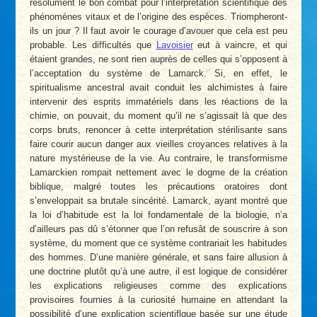
résolument le bon combat pour l’interprétation scientifique des
phénomènes vitaux et de l’origine des espèces. Triompheront-
ils un jour ? Il faut avoir le courage d’avouer que cela est peu
probable. Les difficultés que
Lavoisier
eut à vaincre, et qui
étaient grandes, ne sont rien auprès de celles qui s’opposent à
l’acceptation du système de Lamarck. Si, en effet, le
spiritualisme ancestral avait conduit les alchimistes à faire
intervenir des esprits immatériels dans les réactions de la
chimie, on pouvait, du moment qu’il ne s’agissait là que des
corps bruts, renoncer à cette interprétation stérilisante sans
faire courir aucun danger aux vieilles croyances relatives à la
nature mystérieuse de la vie. Au contraire, le transformisme
Lamarckien rompait nettement avec le dogme de la création
biblique, malgré toutes les précautions oratoires dont
s’enveloppait sa brutale sincérité. Lamarck, ayant montré que
la loi d’habitude est la loi fondamentale de la biologie, n’a
d’ailleurs pas dû s’étonner que l’on refusât de souscrire à son
système, du moment que ce système contrariait les habitudes
des hommes. D’une manière générale, et sans faire allusion à
une doctrine plutôt qu’à une autre, il est logique de considérer
les explications religieuses comme des explications
provisoires fournies à la curiosité humaine en attendant la
possibilité d’une explication scientiflque basée sur une étude