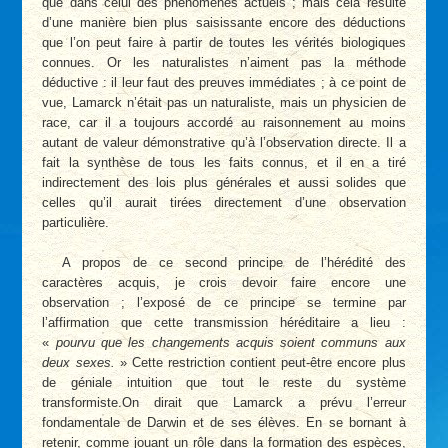
que dans celui des phénomènes actuels ; mais cela résulte
d’une manière bien plus saisissante encore des déductions
que l’on peut faire à partir de toutes les vérités biologiques
connues. Or les naturalistes n’aiment pas la méthode
déductive : il leur faut des preuves immédiates ; à ce point de
vue, Lamarck n’était pas un naturaliste, mais un physicien de
race, car il a toujours accordé au raisonnement au moins
autant de valeur démonstrative qu’à l’observation directe. Il a
fait la synthèse de tous les faits connus, et il en a tiré
indirectement des lois plus générales et aussi solides que
celles qu’il aurait tirées directement d’une observation
particulière.
A propos de ce second principe de l’hérédité des
caractères acquis, je crois devoir faire encore une
observation ; l’exposé de ce principe se termine par
l’affirmation que cette transmission héréditaire a lieu :
«
pourvu que les changements acquis soient communs aux
deux sexes.
» Cette restriction contient peut-être encore plus
de géniale intuition que tout le reste du système
transformiste.On dirait que Lamarck a prévu l’erreur
fondamentale de Darwin et de ses élèves. En se bornant à
retenir, comme jouant un rôle dans la formation des espèces,