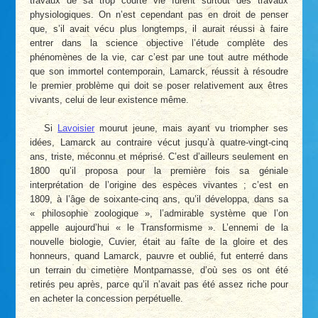
travaux de sa trop courte vie furent surtout des travaux
physiologiques. On n’est cependant pas en droit de penser
que, s’il avait vécu plus longtemps, il aurait réussi à faire
entrer dans la science objective l’étude complète des
phénomènes de la vie, car c’est par une tout autre méthode
que son immortel contemporain, Lamarck, réussit à résoudre
le premier problème qui doit se poser relativement aux êtres
vivants, celui de leur existence même.
Si
Lavoisier
mourut jeune, mais ayant vu triompher ses
idées, Lamarck au contraire vécut jusqu’à quatre-vingt-cinq
ans, triste, méconnu et méprisé. C’est d’ailleurs seulement en
1800 qu’il proposa pour la première fois sa géniale
interprétation de l’origine des espèces vivantes ; c’est en
1809, à l’âge de soixante-cinq ans, qu’il développa, dans sa
« philosophie zoologique », l’admirable système que l’on
appelle aujourd’hui « le Transformisme ». L’ennemi de la
nouvelle biologie, Cuvier, était au faîte de la gloire et des
honneurs, quand Lamarck, pauvre et oublié, fut enterré dans
un terrain du cimetière Montparnasse, d’où ses os ont été
retirés peu après, parce qu’il n’avait pas été assez riche pour
en acheter la concession perpétuelle.