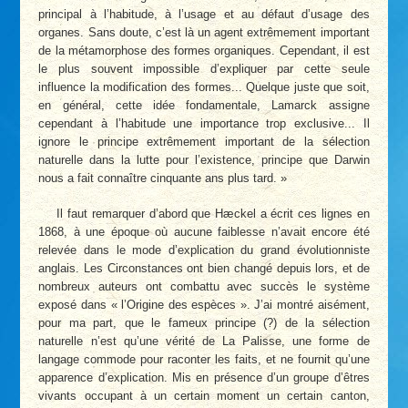
principal à l’habitude, à l’usage et au défaut d’usage des
organes. Sans doute, c’est là un agent extrêmement important
de la métamorphose des formes organiques. Cependant, il est
le plus souvent impossible d’expliquer par cette seule
influence la modification des formes... Quelque juste que soit,
en général, cette idée fondamentale, Lamarck assigne
cependant à l’habitude une importance trop exclusive... Il
ignore le principe extrêmement important de la sélection
naturelle dans la lutte pour l’existence, principe que Darwin
nous a fait connaître cinquante ans plus tard. »
Il faut remarquer d’abord que Hæckel a écrit ces lignes en
1868, à une époque où aucune faiblesse n’avait encore été
relevée dans le mode d’explication du grand évolutionniste
anglais. Les Circonstances ont bien changé depuis lors, et de
nombreux auteurs ont combattu avec succès le système
exposé dans « l’Origine des espèces ». J’ai montré aisément,
pour ma part, que le fameux principe (?) de la sélection
naturelle n’est qu’une vérité de La Palisse, une forme de
langage commode pour raconter les faits, et ne fournit qu’une
apparence d’explication. Mis en présence d’un groupe d’êtres
vivants occupant à un certain moment un certain canton,