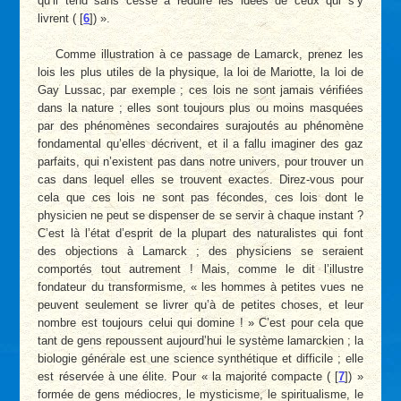
qu’il tend sans cesse à réduire les idées de ceux qui s’y
livrent (
[
6
]
) ».
Comme illustration à ce passage de Lamarck, prenez les
lois les plus utiles de la physique, la loi de Mariotte, la loi de
Gay Lussac, par exemple ; ces lois ne sont jamais vérifiées
dans la nature ; elles sont toujours plus ou moins masquées
par des phénomènes secondaires surajoutés au phénomène
fondamental qu’elles décrivent, et il a fallu imaginer des gaz
parfaits, qui n’existent pas dans notre univers, pour trouver un
cas dans lequel elles se trouvent exactes. Direz-vous pour
cela que ces lois ne sont pas fécondes, ces lois dont le
physicien ne peut se dispenser de se servir à chaque instant ?
C’est là l’état d’esprit de la plupart des naturalistes qui font
des objections à Lamarck ; des physiciens se seraient
comportés tout autrement ! Mais, comme le dit l’illustre
fondateur du transformisme, « les hommes à petites vues ne
peuvent seulement se livrer qu’à de petites choses, et leur
nombre est toujours celui qui domine ! » C’est pour cela que
tant de gens repoussent aujourd’hui le système lamarckien ; la
biologie générale est une science synthétique et difficile ; elle
est réservée à une élite. Pour « la majorité compacte (
[
7
]
) »
formée de gens médiocres, le mysticisme, le spiritualisme, le