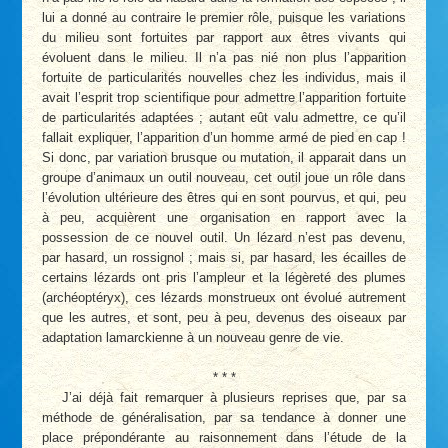
lui a donné au contraire le premier rôle, puisque les variations
du milieu sont fortuites par rapport aux êtres vivants qui
évoluent dans le milieu. Il n’a pas nié non plus l’apparition
fortuite de particularités nouvelles chez les individus, mais il
avait l’esprit trop scientifique pour admettre l’apparition fortuite
de particularités adaptées ; autant eût valu admettre, ce qu’il
fallait expliquer, l’apparition d’un homme armé de pied en cap !
Si donc, par variation brusque ou mutation, il apparait dans un
groupe d’animaux un outil nouveau, cet outil joue un rôle dans
l’évolution ultérieure des êtres qui en sont pourvus, et qui, peu
à peu, acquièrent une organisation en rapport avec la
possession de ce nouvel outil. Un lézard n’est pas devenu,
par hasard, un rossignol ; mais si, par hasard, les écailles de
certains lézards ont pris l’ampleur et la légèreté des plumes
(archéoptéryx), ces lézards monstrueux ont évolué autrement
que les autres, et sont, peu à peu, devenus des oiseaux par
adaptation lamarckienne à un nouveau genre de vie.
* * *
J’ai déjà fait remarquer à plusieurs reprises que, par sa
méthode de généralisation, par sa tendance à donner une
place prépondérante au raisonnement dans l’étude de la