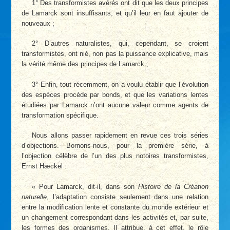
1° Des transformistes avérés ont dit que les deux principes
de Lamarck sont insuffisants, et qu’il leur en faut ajouter de
nouveaux ;
2° D’autres naturalistes, qui, cependant, se croient
transformistes, ont nié, non pas la puissance explicative, mais
la vérité même des principes de Lamarck ;
3° Enfin, tout récemment, on a voulu établir que l’évolution
des espèces procède par bonds, et que les variations lentes
étudiées par Lamarck n’ont aucune valeur comme agents de
transformation spécifique.
Nous allons passer rapidement en revue ces trois séries
d’objections. Bornons-nous, pour la première série, à
l’objection célèbre de l’un des plus notoires transformistes,
Ernst Hæckel :
« Pour Lamarck, dit-il, dans son
Histoire de la Création
naturelle
, l’adaptation consiste seulement dans une relation
entre la modification lente et constante du monde extérieur et
un changement correspondant dans les activités et, par suite,
les formes des organismes. Il attribue, à cet effet, le rôle