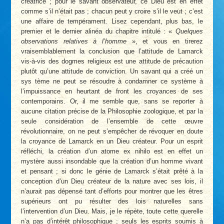
créatrice ; pour le savant observateur, ce Dieu est en effet
comme s’il n’était pas ; chacun peut y croire s’il le veut ; c’est
une affaire de tempérament. Lisez cependant, plus bas, le
premier et le dernier alinéa du chapitre intitulé : «
Quelques
observations relatives à l’homme
», et vous en tirerez
vraisemblablement la conclusion que l’attitude de Lamarck
vis-à-vis des dogmes religieux est une attitude de précaution
plutôt qu’une attitude de conviction. Un savant qui a créé un
sys­ tème ne peut se résoudre à condamner ce système à
l’impuissance en heurtant de front les croyances de ses
contemporains. Or, il me semble que, sans se reporter à
aucune citation précise de la Philosophie zoologique, et par la
seule considération de l’ensemble de cette œuvre
révolutionnaire, on ne peut s’empêcher de révoquer en doute
la croyance de Lamarck en un Dieu créateur. Pour un esprit
réfléchi, la création d’un atome ex nihilo est en effet un
mystère aussi insondable que la création d’un homme vivant
et pensant ; si donc le génie de Lamarck s’était prêté à la
conception d’un Dieu créateur de la nature avec ses lois, il
n’aurait pas dépensé tant d’efforts pour montrer que les êtres
supérieurs ont pu résulter des lois naturelles sans
l’intervention d’un Dieu. Mais, je le répète, toute cette querelle
n’a pas d’intérêt philosophique ; seuls les esprits soumis à