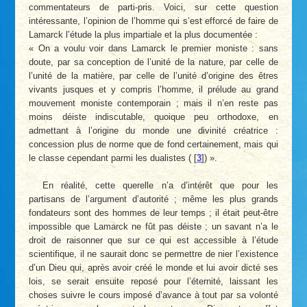
commentateurs de parti-pris. Voici, sur cette question
intéressante, l’opinion de l’homme qui s’est efforcé de faire de
Lamarck l’étude la plus impartiale et la plus documentée :
« On a voulu voir dans Lamarck le premier moniste : sans
doute, par sa conception de l’unité de la nature, par celle de
l’unité de la matière, par celle de l’unité d’origine des êtres
vivants jusques et y compris l’homme, il prélude au grand
mouvement moniste contemporain ; mais il n’en reste pas
moins déiste indiscutable, quoique peu orthodoxe, en
admettant à l’origine du monde une divinité créatrice :
concession plus de norme que de fond certainement, mais qui
le classe cependant parmi les dua­listes (
[
3
]
) ».
En réalité, cette querelle n’a d’intérêt que pour les
partisans de l’argument d’autorité ; même les plus grands
fondateurs sont des hommes de leur temps ; il était peut-être
impossible que Lamarck ne fût pas déiste ; un savant n’a le
droit de raisonner que sur ce qui est accessible à l’étude
scientifique, il ne saurait donc se permettre de nier l’existence
d’un Dieu qui, après avoir créé le monde et lui avoir dicté ses
lois, se serait ensuite reposé pour l’éternité, laissant les
choses suivre le cours imposé d’avance à tout par sa volonté