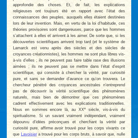
approfondie des choses. Et, de fait, les explications
religieuses ont toujours été en rapport avec l’état des
connaissances des peuples, auxquels elles étaient destinées
lors de leur invention. Mais, en vertu de la loi d’habitude, ces
théories provisoires sont dangereuses, parce que les hommes
s’attachent à elles et arrivent à les aimer. De sorte que, si les
découvertes scientifiques arrivent trop tard (et le système de
Lamarck est venu après des siècles et des siècles de
croyances créationnistes), les hommes ne sont plus libres vis-
à-vis d’elles ; ils ne peuvent pas faire table rase des illusions
aimées ; ils ne peuvent pas se mettre dans l’état d’esprit
scientifique, qui consiste à chercher la vérité, par curiosité
pure, et sans se demander d’avance ce qu’on trouvera. Le
chercheur pénétré des croyances ancestrales n’entreprend
pas de découvrir la vérité scientifique des phénomènes
naturels, mais bien de démontrer que ces phénomènes
cadrent effectivement avec les explications traditionnelles.
e
Nous en sommes encore là, au XX
siècle, vis-à-vis du
spiritualisme. Si un savant vraiment indépendant, vraiment
dépourvu d’idées préconçues et cherchant la vérité par
curiosité pure, affirme avoir trouvé pour les corps vivants ce
que
Lavoisier
a trouvé pour les corps bruts, à savoir que, nulle