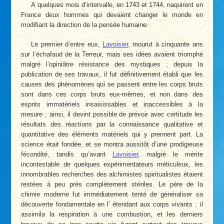
A quelques mois d’intervalle, en 1743 et 1744, naquirent en
France deux hommes qui devaient changer le monde en
modifiant la direction de la pensée humaine.
Le premier d’entre eux,
Lavoisier
, mourut à cinquante ans
sur l’échafaud de la Terreur, mais ses idées avaient triomphé
malgré l’opiniâtre résistance des mystiques ; depuis la
publication de ses travaux, il fut définitivement établi que les
causes des phénomènes qui se passent entre les corps bruts
sont dans ces corps bruts eux-mêmes, et non dans des
esprits immatériels insaisissables et inaccessibles à la
mesure ; ainsi, il devint possible de prévoir avec certitude les
résultats des réactions par la connaissance qualitative et
quantitative des éléments matériels qui y prennent part. La
science était fondée, et se montra aussitôt d’une prodigieuse
fécondité, tandis qu’avant
Lavoisier
, malgré le mérite
incontestable de quelques expérimentateurs méticuleux, les
innombrables recherches des alchimistes spiritualistes étaient
restées à peu près complèternent stériles. Le père de la
chimie moderne fut immédiatement tenté de généraliser sa
découverte fondamentale en l’ étendant aux corps vivants ; il
assimila la respiration à une combustion, et les derniers