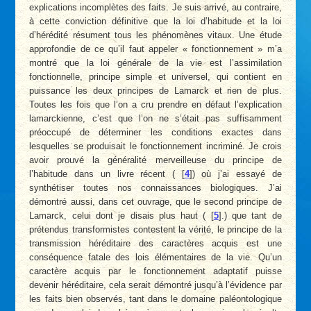
explications incomplètes des faits. Je suis arrivé, au contraire,
à cette conviction définitive que la loi d’habitude et la loi
d’hérédité résument tous les phénomènes vitaux. Une étude
approfondie de ce qu’il faut appeler « fonctionnement » m’a
montré que la loi générale de la vie est l’assimilation
fonctionnelle, principe simple et universel, qui contient en
puissance les deux principes de Lamarck et rien de plus.
Toutes les fois que l’on a cru prendre en défaut l’explication
lamarckienne, c’est que l’on ne s’était pas suffisamment
préoccupé de déterminer les conditions exactes dans
lesquelles se produisait le fonctionnement incriminé. Je crois
avoir prouvé la généralité merveilleuse du principe de
l’habitude dans un livre récent (
[
4
]
) où j’ai essayé de
synthétiser toutes nos connaissances biologiques. J’ai
démontré aussi, dans cet ouvrage, que le second principe de
Lamarck, celui dont je disais plus haut (
[
5
]
.) que tant de
prétendus transformistes contestent la vérité, le principe de la
transmission héréditaire des caractères acquis est une
conséquence fatale des lois élémentaires de la vie. Qu’un
caractère acquis par le fonctionnement adaptatif puisse
devenir héréditaire, cela serait démontré jusqu’à l’évidence par
les faits bien observés, tant dans le domaine paléontologique