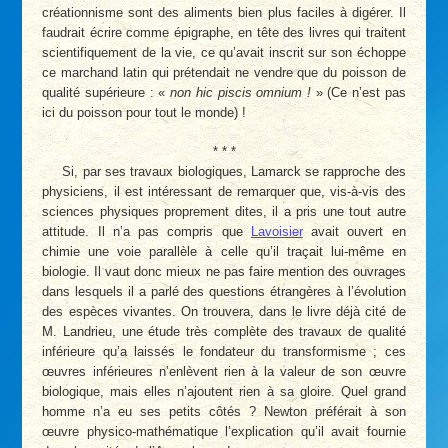
créationnisme sont des aliments bien plus faciles à digérer. Il
faudrait écrire comme épigraphe, en tête des livres qui traitent
scientifiquement de la vie, ce qu’avait inscrit sur son échoppe
ce marchand latin qui prétendait ne vendre que du poisson de
qualité supérieure : «
non hic piscis omnium !
» (Ce n’est pas
ici du poisson pour tout le monde) !
* * *
Si, par ses travaux biologiques, Lamarck se rapproche des
physiciens, il est intéressant de remarquer que, vis-à-vis des
sciences physiques proprement dites, il a pris une tout autre
attitude. Il n’a pas compris que
Lavoisier
avait ouvert en
chimie une voie parallèle à celle qu’il traçait lui-même en
biologie. Il vaut donc mieux ne pas faire mention des ouvrages
dans lesquels il a parlé des questions étrangères à l’évolution
des espèces vivantes. On trouvera, dans le livre déjà cité de
M. Landrieu, une étude très complète des travaux de qualité
inférieure qu’a laissés le fondateur du transformisme ; ces
œuvres inférieures n’enlèvent rien à la valeur de son œuvre
biologique, mais elles n’ajoutent rien à sa gloire. Quel grand
homme n’a eu ses petits côtés ? Newton préférait à son
œuvre physico-mathématique l’explication qu’il avait fournie