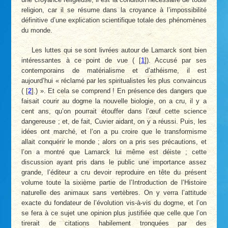
religion, car il se résume dans la croyance à l’impossibilité
définitive d’une explication scientifique totale des phénomènes
du monde.
Les luttes qui se sont livrées autour de Lamarck sont bien
intéressantes à ce point de vue (
[
1
]
). Accusé par ses
contemporains de matérialisme et d’athéisme, il est
aujourd’hui « réclamé par les spiritualistes les plus convaincus
(
[
2
]
.) ». Et cela se comprend ! En présence des dangers que
faisait courir au dogme la nouvelle biologie, on a cru, il y a
cent ans, qu’on pourrait étouffer dans l’œuf cette science
dangereuse ; et, de fait, Cuvier aidant, on y a réussi. Puis, les
idées ont marché, et l’on a pu croire que le transformisme
allait conquérir le monde ; alors on a pris ses précautions, et
l’on a montré que Lamarck lui­ même est déiste ; cette
discussion ayant pris dans le public une importance assez
grande, l’éditeur a cru devoir reproduire en tête du présent
volume toute la sixième partie de l’Introduction de l’Histoire
naturelle des animaux sans vertèbres. On y verra l’attitude
exacte du fondateur de l’évolution vis-à-vis du dogme, et l’on
se fera à ce sujet une opinion plus justifiée que celle que l’on
tirerait de citations habilement tronquées par des