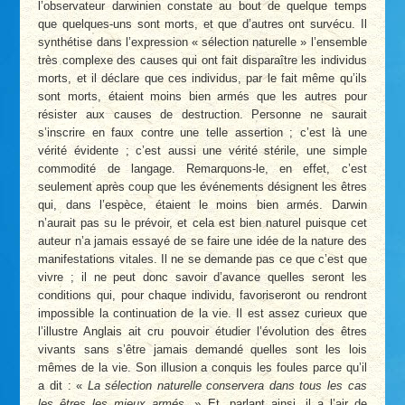
l’observateur darwinien constate au bout de quelque temps
que quelques-uns sont morts, et que d’autres ont survécu. Il
synthétise dans l’expression « sélection naturelle » l’ensemble
très complexe des causes qui ont fait disparaître les individus
morts, et il déclare que ces individus, par le fait même qu’ils
sont morts, étaient moins bien armés que les autres pour
résister aux causes de destruction. Personne ne saurait
s’inscrire en faux contre une telle assertion ; c’est là une
vérité évidente ; c’est aussi une vérité stérile, une simple
commodité de langage. Remarquons-le, en effet, c’est
seulement après coup que les événements désignent les êtres
qui, dans l’espèce, étaient le moins bien armés. Darwin
n’aurait pas su le prévoir, et cela est bien naturel puisque cet
auteur n’a jamais essayé de se faire une idée de la nature des
manifestations vitales. Il ne se demande pas ce que c’est que
vivre ; il ne peut donc savoir d’avance quelles seront les
conditions qui, pour chaque individu, favoriseront ou rendront
impossible la continuation de la vie. Il est assez curieux que
l’illustre Anglais ait cru pouvoir étudier l’évolution des êtres
vivants sans s’être jamais demandé quelles sont les lois
mêmes de la vie. Son illusion a conquis les foules parce qu’il
a dit : «
La sélection naturelle conservera dans tous les cas
les êtres les mieux armés
. » Et, parlant ainsi, il a l’air de