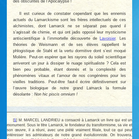
des obscurités de l’Apocalypse !
Il est curieux de constater cependant que les ennemis
actuels du Lamarckisme sont les frères intellectuels de ces
alchimistes, dont Lamarck ne se séparait pas quand il
s’agissait de chimie, et qui ont jadis opposé leur mysticisme
antiscientifique à l’immortelle découverte de
Lavoisier
. Les
théories de Weismann et de ses élèves rappellent le
phlogistique de Stahl et la vertu dormitive dont s’est moqué
Molière. Peut-on espérer que les rayons du soleil scientifique
arriveront un jour à dissiper le nuage spiritualiste ? Cela est
bien peu probable, étant donnés et la complexité des
phénomènes vitaux et l’amour de nos congénères pour les
vieilles traditions. Peut-être faut-il écrire définitivement sur
l’œuvre biologique de notre grand Lamarck la formule
désolante :
Non hic piscis omnium !
[
1
]
M. MARCEL LANDRIEU a consacré à Lamarck un livre qui est un
monument. Sous le titre Lamarck, le fondateur du transformisme, sa vie et
son œuvre, il a réuni, avec une piété vraiment filiale, tout ce qui peut
intéresser les admirateurs de notre grand évolutionniste. On trouvera,