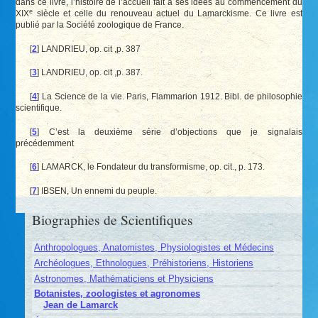
dans ce livre, l’histoire de l’accueil fait à ses idées au commencement du
e
XIX
siècle et celle du renouveau actuel du Lamarckisme. Ce livre est
publié par la Société zoologique de France.
[
2
]
LANDRIEU, op. cit ,p. 387
[
3
]
LANDRIEU, op. cit ,p. 387.
[
4
]
La Science de la vie. Paris, Flammarion 1912. Bibl. de philosophie
scientifique.
[
5
]
C’est la deuxième série d’objections que je signalais
précédemment
[
6
]
LAMARCK, le Fondateur du transformisme, op. cit., p. 173.
[
7
]
IBSEN, Un ennemi du peuple.
Biographies de Scientifiques
Anthropologues, Anatomistes, Physiologistes et Médecins
Archéologues, Ethnologues, Préhistoriens, Historiens
Astronomes, Mathématiciens et Physiciens
Botanistes, zoologistes et agronomes
Jean de Lamarck