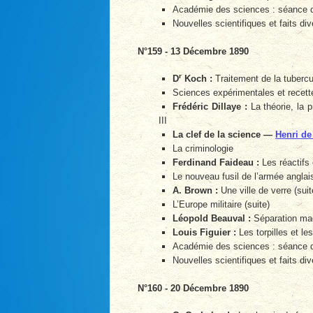
Académie des sciences : séance 
Nouvelles scientifiques et faits div
N°159 - 13 Décembre 1890
r
D
Koch :
Traitement de la tubercu
Sciences expérimentales et recette
Frédéric Dillaye :
La théorie, la p
III
La clef de la science —
Henri de
La criminologie
Ferdinand Faideau :
Les réactifs c
Le nouveau fusil de l’armée anglai
A. Brown :
Une ville de verre (suit
L’Europe militaire (suite)
Léopold Beauval :
Séparation mag
Louis Figuier :
Les torpilles et les
Académie des sciences : séance 
Nouvelles scientifiques et faits div
N°160 - 20 Décembre 1890