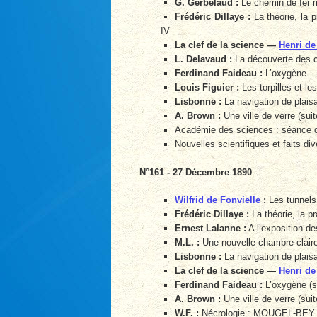
G. Gerbelaud :
Le chemin de fer m
Frédéric Dillaye :
La théorie, la p
IV
La clef de la science —
Henri de
L. Delavaud :
La découverte des c
Ferdinand Faideau :
L’oxygène
Louis Figuier :
Les torpilles et les
Lisbonne :
La navigation de plais
A. Brown :
Une ville de verre (suit
Académie des sciences : séance 
Nouvelles scientifiques et faits div
N°161 - 27 Décembre 1890
Wilfrid de Fonvielle
:
Les tunnels
Frédéric Dillaye :
La théorie, la p
Ernest Lalanne :
A l’exposition des
M.L. :
Une nouvelle chambre clai
Lisbonne :
La navigation de plaisa
La clef de la science —
Henri de
Ferdinand Faideau :
L’oxygène (s
A. Brown :
Une ville de verre (suit
W.F. :
Nécrologie : MOUGEL-BEY