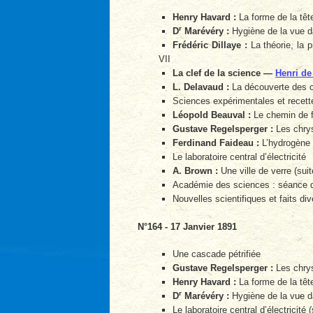
Henry Havard :
La forme de la têt
r
D
Marévéry :
Hygiène de la vue d
Frédéric Dillaye :
La théorie, la p
VII
La clef de la science —
Henri de
L. Delavaud :
La découverte des cô
Sciences expérimentales et recette
Léopold Beauval :
Le chemin de fe
Gustave Regelsperger :
Les chry
Ferdinand Faideau :
L’hydrogène (
Le laboratoire central d’électricité
A. Brown :
Une ville de verre (suit
Académie des sciences : séance 
Nouvelles scientifiques et faits div
N°164 - 17 Janvier 1891
Une cascade pétrifiée
Gustave Regelsperger :
Les chrys
Henry Havard :
La forme de la tête 
r
D
Marévéry :
Hygiène de la vue da
Le laboratoire central d’électricité (