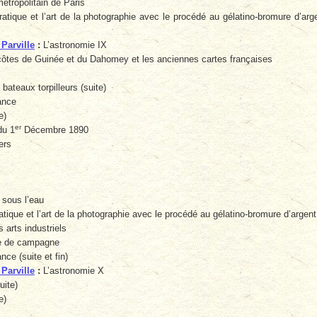
étropolitain de Paris
ratique et l’art de la photographie avec le procédé au gélatino-bromure d’arg
 Parville
:
L’astronomie IX
ôtes de Guinée et du Dahomey et les anciennes cartes françaises
 bateaux torpilleurs (suite)
ance
e)
er
du 1
Décembre 1890
ers
 sous l’eau
ratique et l’art de la photographie avec le procédé au gélatino-bromure d’argen
 arts industriels
re de campagne
nce (suite et fin)
 Parville
:
L’astronomie X
uite)
e)