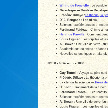
Wilfrid de Fonvielle
:
Le pendule d
Nécrologie — Gustave Regelsper
Frédéric Dillaye :
La théorie, la pr
r
D
J. Rengade :
Les frileux
Sciences expérimentales et recette
Ferdinand Faideau :
Chimie amusa
Henri de Parville
:
Comment peut-o
Louis Figuier :
Les torpilles et les
A. Brown :
Une ville de verre (suit
Académie des sciences : séance 
Nouvelles scientifiques et faits div
N°158 - 6 Décembre 1890
Guy Tomel :
Voyage au pôle nord 
Frédéric Dillaye :
La théorie, la pr
La clef de la science —
Henri de
r
D
Koch :
Traitement de la tuberc
Ferdinand Faideau :
Les réactifs 
Sciences expérimentales et recette
A. Brown :
Une ville de verre (suit
Louis Figuier :
Les torpilles et les