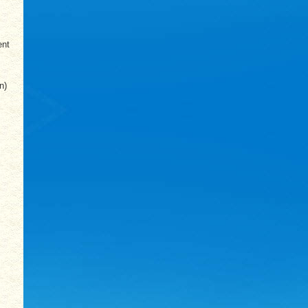
ent
n)