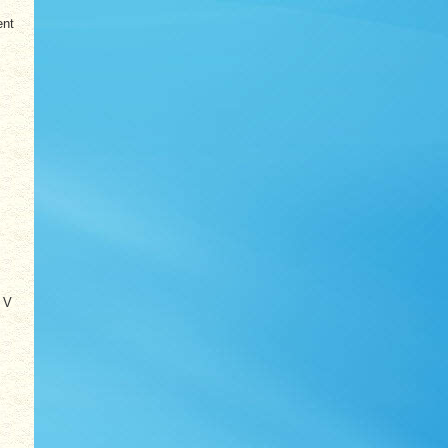
ent
t V