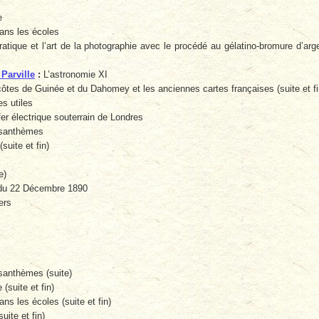
e
ans les écoles
ratique et l’art de la photographie avec le procédé au gélatino-bromure d’arg
 Parville
:
L’astronomie XI
tes de Guinée et du Dahomey et les anciennes cartes françaises (suite et fi
s utiles
r électrique souterrain de Londres
santhèmes
suite et fin)
e)
du 22 Décembre 1890
ers
anthèmes (suite)
(suite et fin)
ns les écoles (suite et fin)
suite et fin)