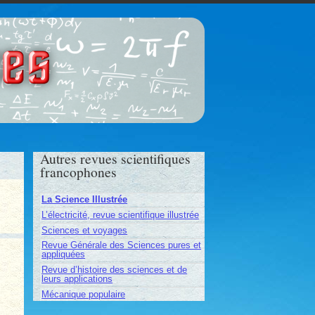
ces
Autres revues scientifiques
francophones
La Science Illustrée
L’électricité, revue scientifique illustrée
Sciences et voyages
Revue Générale des Sciences pures et
appliquées
Revue d’histoire des sciences et de
leurs applications
Mécanique populaire