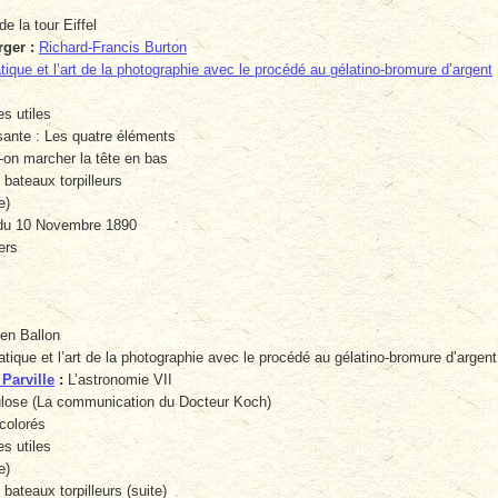
e la tour Eiffel
ger :
Richard-Francis Burton
atique et l’art de la photographie avec le procédé au gélatino-bromure d’argent
s utiles
nte : Les quatre éléments
n marcher la tête en bas
 bateaux torpilleurs
e)
du 10 Novembre 1890
ers
en Ballon
atique et l’art de la photographie avec le procédé au gélatino-bromure d’argent 
 Parville
:
L’astronomie VII
ulose (La communication du Docteur Koch)
colorés
s utiles
e)
 bateaux torpilleurs (suite)