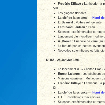
Frédéric Dillaye :
La théorie, la p
VIII
Les glaçons flottants
La clef de la science —
Henri de
L. Beauval :
Voiture réfrigérante
Ferdinand Faideau :
L’eau
Sciences expérimentales et recette
Lancement d’un torpilleur modifié 
A. Brown :
Une ville de verre (suit
La fortune par les petites inventio
Nouvelles scientifiques et faits div
N°165 - 25 Janvier 1891
Le lancement du « Capitan-Prat » 
Ernest Lalanne :
Les pêcheurs de
Maisons ouvrières : Mulhouse - Es
Frédéric Dillaye :
La théorie, la p
IX
La clef de la science —
Henri de
E.L. :
Installations mécaniques
Sciences expérimentales et recette