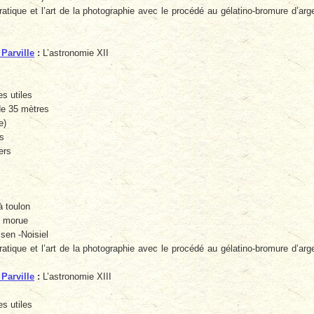
ratique et l’art de la photographie avec le procédé au gélatino-bromure d’arg
 Parville
:
L’astronomie XII
s utiles
de 35 mètres
e)
ns
ers
à toulon
 morue
sen -Noisiel
ratique et l’art de la photographie avec le procédé au gélatino-bromure d’arg
 Parville
:
L’astronomie XIII
s utiles