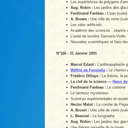
Les expériences du polygone d’an
Aug. Robin :
Les jardins des glac
Ferdinand Faideau :
L’eau (suite)
A. Brown :
Une ville de verre (suit
Les rubis artificiels
Académie des sciences : séance d
L’unité de lumière Siemens-Violle
Nouvelles scientifiques et faits div
N°166 - 31 Janvier 1891
Marcel Edant :
L’anthropoplastie 
Wilfrid de Fonvielle
:
Le chemin d
Frédéric Dillaye :
La théorie, la p
La clef de la science —
Henri de
Ferdinand Faideau :
Le carbone
Le tambour mystérieux
Sciences expérimentales et recette
Hector Malot :
La combe de Pégu
A. Brown :
Une ville de verre (suit
L. Beauval :
Le lucigraphe
Aug. Robin :
Les jardins des glacie
Une théorie nouvelle de la rosée