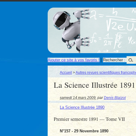
Ajouter ce site à vos favoris !
|
Rechercher :
Accueil
>
Autres revues scientifiques francop
La Science Illustrée 1891
samedi 14 mars 2009
,
par
Denis Blaizot
La Science Illustrée 1890
Premier semestre 1891 — Tome VII
N°157 - 29 Novembre 1890