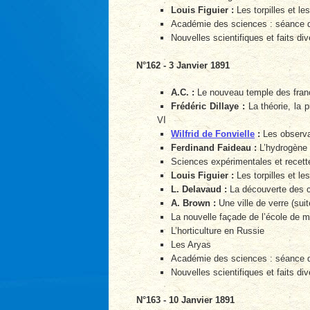
Louis Figuier :
Les torpilles et les
Académie des sciences : séance 
Nouvelles scientifiques et faits div
N°162 - 3 Janvier 1891
A.C. :
Le nouveau temple des fra
Frédéric Dillaye :
La théorie, la p
VI
Wilfrid de Fonvielle
:
Les observa
Ferdinand Faideau :
L’hydrogène
Sciences expérimentales et recette
Louis Figuier :
Les torpilles et les
L. Delavaud :
La découverte des c
A. Brown :
Une ville de verre (suit
La nouvelle façade de l’école de 
L’horticulture en Russie
Les Aryas
Académie des sciences : séance 
Nouvelles scientifiques et faits div
N°163 - 10 Janvier 1891