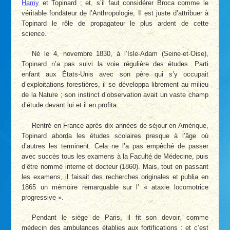
Hamy
et Topinard ; et, s’il faut considérer Broca comme le
véritable fondateur de l’Anthropologie, Il est juste d’attribuer à
Topinard le rôle de propagateur le plus ardent de cette
science.
Né le 4, novembre 1830, à l’Isle-Adam (Seine-et-Oise),
Topinard n’a pas suivi la voie régulière des études. Parti
enfant aux États-Unis avec son père qui s’y occupait
d’exploitations forestières, il se développa librement au milieu
de la Nature ; son instinct d’observation avait un vaste champ
d’étude devant lui et il en profita.
Rentré en France après dix années de séjour en Amérique,
Topinard aborda les études scolaires presque à l’âge où
d’autres les terminent. Cela ne l’a pas empêché de passer
avec succès tous les examens à la Faculté de Médecine, puis
d’être nommé interne et docteur (1860). Mais, tout en passant
les examens, il faisait des recherches originales et publia en
1865 un mémoire remarquable sur l’ « ataxie locomotrice
progressive ».
Pendant le siège de Paris, il fit son devoir, comme
médecin des ambulances établies aux fortifications ; et c’est