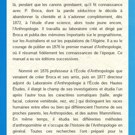
là, pendant que les canons grondaient, qu’il fit connaissance
avec P. Broca, dont la parole séductrice le décida à
abandonner la clientèle et à s’adonner complètement, dès
1872, à l’étude d’une science, alors toute jeune encore,
l’Anthropologie. Il travailla au laboratoire créé et dirigé par
Broca et publia des mémoires Importants sur le prognathisme,
sur les Australiens et sur les populations de l’Algérie. Il a eu le
courage de publier en 1876 le premier manuel d’Anthropologie,
où il résumait fidèlement les connaissances de l’époque. Ce
manuel a eu six éditions successives.
Nommé en 1876 professeur à l’École d’Anthropologie que
venaient de créer Broca et ses amis, puis en 1877 directeur
adjoint du Laboratoire d’Anthropologie à l’École des Hautes
Études, il élargit le champ de ses investigations et étudia l’un
après l’autre tous les caractères somatiques (taille, angle
facial, colonne vertébrale, nez, etc.) qui distinguent les races
humaines entre elles ou bien qui différencient l’homme de ses
proches parents, les Anthropoïdes, et des autres Mammifères.
En même temps, il étudia les différentes méthodes
d’anthropométrie et s’occupa de l’histoire de l’Anthropologie en
général. Toutes ces recherches l’ont préparé pour la