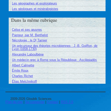
Les géographes et explorateurs
Les géologues et minéralogistes
Dans la même rubrique
Celse et ses œuvres
Pasteur, par M. Berthelot
r
Nécrologie : le D
Tarnier
Un précurseur des théories microbiennes : J.-B. Goiffon, de
Lyon (1658-1730)
Alexandre Laboulbène
Un médecin grec à Rome sous la République : Asclépiadès
Albert Calmette
Émile Roux
Charles Richet
Élias Metchnikoff
2009-2026 Gloubik Sciences
Plan du site
|
Se connecter
|
Contact
|
RSS 2.0