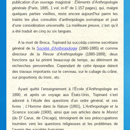
publication d’un ouvrage magistral :
Éléments d’Anthropologie
générale
(Paris, 1885, 1 vol. in-8° de 1.157 pages), qui, malgré
quelques parties vieillies, reste encore aujourd’hui parmi les
traités les plus consultés d’anthropologie somatique et jouit
d’une considération universelle. La meilleure preuve, c’est qu’il
a été traduit en cinq ou six langues.
A la mort de Broca, Topinard lui succéda comme secrétaire
général de la
Société d’Anthropologie
(1880-1885) et comme
directeur de la
Revue d’Anthropologie
(1880-1889), deux
fonctions qui lui prirent beaucoup de temps, au détriment de
recherches personnelles. Cependant de cette époque datent
des travaux importants sur le cerveau, sur le cubage du crâne,
sur proportions du tronc, etc.
Ayant quitté l’enseignement à l’École d’Anthropologie en
1890, et après un voyage aux États-Unis, Topinard s’est
adonné à l’étude des questions d’un ordre général, et ses
livres ;
L’Homme dans la Nature
(1891),
L’Anthropologie et la
Science sociale
(1900), ainsi que ses articles dans le
Monist
r
(du D
Carus, de Chicago), témoignent de ses préoccupations
tournées vers les questions religieuses et les problèmes de
l’avenir des sociétés humaines.