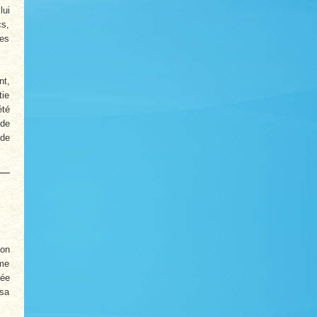
lui
cs,
les
nt,
tie
été
 de
nde
ion
ême
mée
 sa