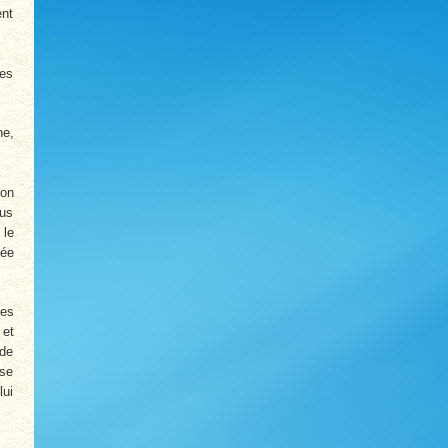
ent
les
ne,
ion
ous
 le
tée
les
 et
 de
 se
lui