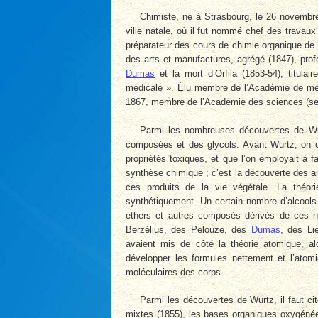
Chimiste, né à Strasbourg, le 26 novembre
ville natale, où il fut nommé chef des travaux
préparateur des cours de chimie organique de
des arts et manufactures, agrégé (1847), profe
Dumas
et la mort d’Orfila (1853-54), titula
médicale ». Élu membre de l’Académie de méd
1867, membre de l’Académie des sciences (se
Parmi les nombreuses découvertes de Wu
composées et des glycols. Avant Wurtz, on c
propriétés toxiques, et que l’on employait à f
synthèse chimique ; c’est la découverte des a
ces produits de la vie végétale. La théor
synthétiquement. Un certain nombre d’alcools 
éthers et autres composés dérivés de ces n
Berzélius, des Pelouze, des
Dumas
, des Li
avaient mis de côté la théorie atomique, alo
développer les formules nettement et l’atomi
moléculaires des corps.
Parmi les découvertes de Wurtz, il faut ci
mixtes (1855), les bases organiques oxygénées 