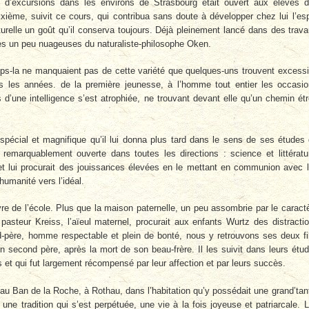
d’excursions dans les environs de Strasbourg était ouvert aux élèves 
xième, suivit ce cours, qui contribua sans doute à développer chez lui l’esp
naturelle un goût qu’il conserva toujours. Déjà pleinement lancé dans des trav
vres un peu nuageuses du naturaliste-philosophe Oken.
ps-la ne manquaient pas de cette variété que quelques-uns trouvent excess
 dans les années. de la première jeunesse, à l’homme tout entier les occasi
’une intelligence s’est atrophiée, ne trouvant devant elle qu’un chemin étr
pécial et magnifique qu’il lui donna plus tard dans le sens de ses études
rs remarquablement ouverte dans toutes les directions : science et littératu
ait et lui procurait des jouissances élevées en le mettant en communion avec 
humanité vers l’idéal.
uvre de l’école. Plus que la maison paternelle, un peu assombrie par le caract
 pasteur Kreiss, l’aïeul maternel, procurait aux enfants Wurtz des distracti
nd-père, homme respectable et plein de bonté, nous y retrouvons ses deux fi
n second père, après la mort de son beau-frère. Il les suivit dans leurs étu
et qui fut largement récompensé par leur affection et par leurs succès.
u Ban de la Roche, à Rothau, dans l’habitation qu’y possédait une grand’tan
une tradition qui s’est perpétuée, une vie à la fois joyeuse et patriarcale. 