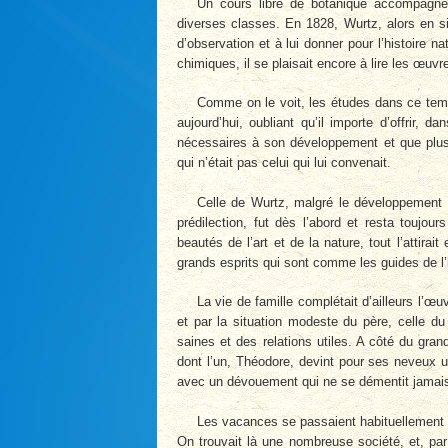
Un cours libre de botanique accompagné 
diverses classes. En 1828, Wurtz, alors en si
d’observation et à lui donner pour l’histoire 
chimiques, il se plaisait encore à lire les œu
Comme on le voit, les études dans ce tem
aujourd’hui, oubliant qu’il importe d’offrir,
nécessaires à son développement et que plus d
qui n’était pas celui qui lui convenait.
Celle de Wurtz, malgré le développement s
prédilection, fut dès l’abord et resta toujou
beautés de l’art et de la nature, tout l’attir
grands esprits qui sont comme les guides de l’
La vie de famille complétait d’ailleurs l’œ
et par la situation modeste du père, celle du
saines et des relations utiles. A côté du gra
dont l’un, Théodore, devint pour ses neveux u
avec un dévouement qui ne se démentit jamais 
Les vacances se passaient habituellement a
On trouvait là une nombreuse société, et, par 