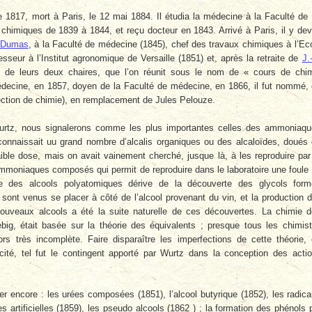
 1817, mort à Paris, le 12 mai 1884. Il étudia la médecine à la Faculté de
 chimiques de 1839 à 1844, et reçu docteur en 1843. Arrivé à Paris, il y dev
Dumas
, à la Faculté de médecine (1845), chef des travaux chimiques à l’Ec
sseur à l’Institut agronomique de Versaille (1851) et, après la retraite de
J.
ire de leurs deux chaires, que l’on réunit sous le nom de « cours de chi
ecine, en 1857, doyen de la Faculté de médecine, en 1866, il fut nommé,
ction de chimie), en remplacement de Jules Pelouze.
rtz, nous signalerons comme les plus importantes celles des ammoniaq
onnaissait uu grand nombre d’alcalis organiques ou des alcaloïdes, doués
aible dose, mais on avait vainement cherché, jusque là, à les reproduire par
mmoniaques composés qui permit de reproduire dans le laboratoire une foule
ie des alcools polyatomiques dérive de la découverte des glycols for
sont venus se placer à côté de l’alcool provenant du vin, et la production 
ouveaux alcools a été la suite naturelle de ces découvertes. La chimie 
ebig, était basée sur la théorie des équivalents ; presque tous les chimis
rs très incomplète. Faire disparaître les imperfections de cette théorie,
cité, tel fut le contingent apporté par Wurtz dans la conception des acti
ter encore : les urées composées (1851), l’alcool butyrique (1852), les radic
artificielles (1859), les pseudo­ alcools (1862 ) ; la formation des phénols 