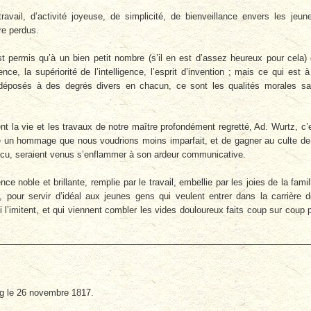
vail, d’activité joyeuse, de simplicité, de bienveillance envers les jeun
re perdus.
est permis qu’à un bien petit nombre (s’il en est d’assez heureux pour cela)
ence, la supériorité de l’intelligence, l’esprit d’invention ; mais ce qui est à
déposés à des degrés divers en chacun, ce sont les qualités morales s
t la vie et les travaux de notre maître profondément regretté, Ad. Wurtz, c’
re un hommage que nous voudrions moins imparfait, et de gagner au culte de
vécu, seraient venus s’enflammer à son ardeur communicative.
e noble et brillante, remplie par le travail, embellie par les joies de la famil
 pour servir d’idéal aux jeunes gens qui veulent entrer dans la carrière 
i l’imitent, et qui viennent combler les vides douloureux faits coup sur coup 
rg le 26 novembre 1817.