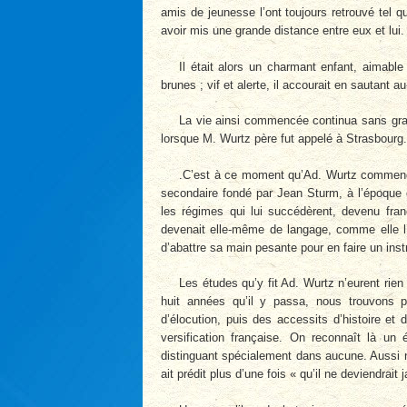
amis de jeunesse l’ont toujours retrouvé tel 
avoir mis une grande distance entre eux et lui.
Il était alors un charmant enfant, aimable
brunes ; vif et alerte, il accourait en sautant a
La vie ainsi commencée continua sans gran
lorsque M. Wurtz père fut appelé à Strasbourg.
.C’est à ce moment qu’Ad. Wurtz commenç
secondaire fondé par Jean Sturm, à l’époque 
les régimes qui lui succédèrent, devenu fra
devenait elle-même de langage, comme elle l’é
d’abattre sa main pesante pour en faire un ins
Les études qu’y fit Ad. Wurtz n’eurent rien 
huit années qu’il y passa, nous trouvons p
d’élocution, puis des accessits d’histoire et
versification française. On reconnaît là un
distinguant spécialement dans aucune. Aussi n
ait prédit plus d’une fois « qu’il ne deviendrait