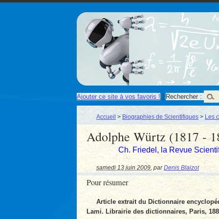
Ajouter ce site à vos favoris !
|
Rechercher :
Accueil
>
Biographies de Scientifiques
>
Les c
Adolphe Würtz (1817 - 1
Ch. Friedel, la Revue Scienti
samedi 13 juin 2009
,
par
Denis Blaizot
Pour résumer
Article extrait du Dictionnaire encyclopé
Lami. Librairie des dictionnaires, Paris, 18