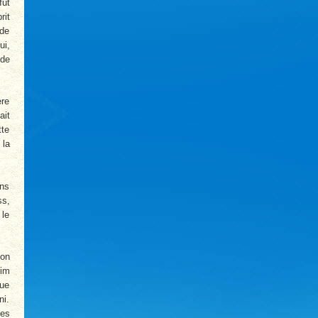
fut
rit
 de
ui,
 de
ère
ait
tte
 la
ons
ss,
 le
ion
eim
que
ni.
ses