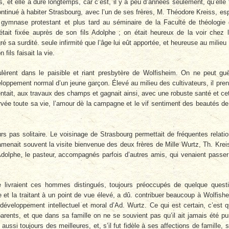
ils, et elle a duré longtemps, car c’est, il y a peu d’années seulement, qu’elle 
ontinué à habiter Strasbourg, avec l’un de ses frères, M. Théodore Kreiss, esp
u gymnase protestant et plus tard au séminaire de la Faculté de théologie
’était fixée auprès de son fils Adolphe ; on était heureux de la voir chez l
ré sa surdité. seule infirmité que l’âge lui eût apportée, et heureuse au milieu
fils faisait la vie.
èrent dans le paisible et riant presbytère de Wolfisheim. On ne peut gu
eloppement normal d’un jeune garçon. Élevé au milieu des cultivateurs, il pren
ntait, aux travaux des champs et gagnait ainsi, avec une robuste santé et ce
rvée toute sa vie, l’amour dè la campagne et le vif sentiment des beautés de
urs pas solitaire. Le voisinage de Strasbourg permettait de fréquentes relati
 amenait souvent la visite bienvenue des deux frères de Mille Wurtz, Th. Krei
Adolphe, le pasteur, accompagnés parfois d’autres amis, qui venaient passer
 livraient ces hommes distingués, toujours préoccupés de quelque quest
use et la traitant à un point de vue élevé, a dû. contribuer beaucoup à Wolfish
 développement intellectuel et moral d’Ad. Wurtz. Ce qui est certain, c’est 
ents, et que dans sa famille on ne se souvient pas qu’il ait jamais été pu
ussi toujours des meilleures, et, s’il fut fidèle à ses affections de famille, 