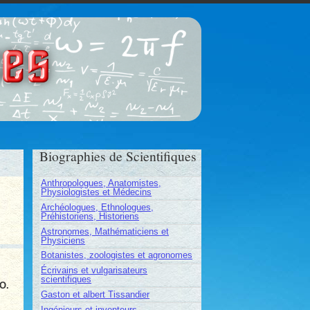
ces
Biographies de Scientifiques
Anthropologues, Anatomistes,
Physiologistes et Médecins
Archéologues, Ethnologues,
Préhistoriens, Historiens
Astronomes, Mathématiciens et
Physiciens
Botanistes, zoologistes et agronomes
Écrivains et vulgarisateurs
scientifiques
-O.
Gaston et albert Tissandier
Ingénieurs et inventeurs