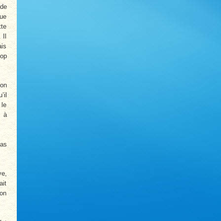
 de
que
tte
 Il
ais
rop
son
’il
 le
, à
pas
ve,
ait
ion