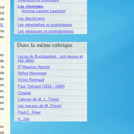
Les chimistes
 sa
Antoine-Laurent Lavoisier
int
Les électriciens
ole
Les géographes et explorateurs
-B.
mie
Les géologues et minéralogistes
 en
Dans la même rubrique
ues
Lecoq de Boisbaudran : son œuvre et
ses idées
 de
r
D
Maurice Hanriot
 la
 de
Arthur Henninger
més
Victor Regnault
des
Paul Thénard (1819 - 1884)
des
Chaptal
tes
L’œuvre de M. L. Troost
 en
Les travaux de M. Payen
ons
Paul-C. Freer
A. Joly
aux
par