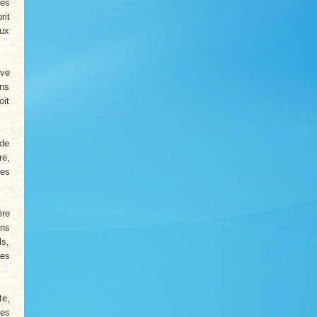
des
rit
aux
ive
ons
oit
 de
re,
les
ère
ons
ls,
des
te,
Les