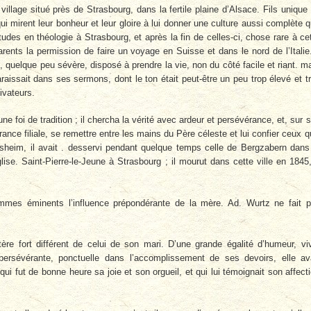
village situé près de Strasbourg, dans la fertile plaine d’Alsace. Fils unique
i mirent leur bonheur et leur gloire à lui donner une culture aussi complète 
udes en théologie à Strasbourg, et après la fin de celles-ci, chose rare à ce
ents la permission de faire un voyage en Suisse et dans le nord de l’Italie.
e, quelque peu sévère, disposé à prendre la vie, non du côté facile et riant. m
paraissait dans ses sermons, dont le ton était peut-être un peu trop élevé et t
ivateurs.
ne foi de tradition ; il chercha la vérité avec ardeur et persévérance, et, sur 
urance filiale, se remettre entre les mains du Père céleste et lui confier ceux qu
lfisheim, il avait . desservi pendant quelque temps celle de Bergzabern dans
lise. Saint-Pierre-le-Jeune à Strasbourg ; il mourut dans cette ville en 1845
mes éminents l’influence prépondérante de la mère. Ad. Wurtz ne fait 
ère fort différent de celui de son mari. D’une grande égalité d’humeur, vi
 persévérante, ponctuelle dans l’accomplissement de ses devoirs, elle av
ui fut de bonne heure sa joie et son orgueil, et qui lui témoignait son affect