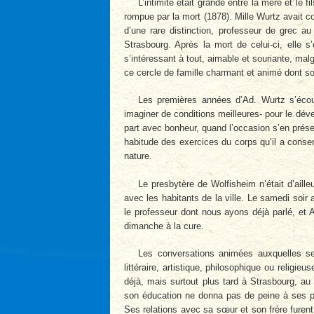
L’intimité était grande entre la mère et le f
rompue par la mort (1878). Mille Wurtz avait c
d’une rare distinction, professeur de grec a
Strasbourg. Après la mort de celui-ci, elle s
s’intéressant à tout, aimable et souriante, malg
ce cercle de famille charmant et animé dont son 
Les premières années d’Ad. Wurtz s’écoul
imaginer de conditions meilleures- pour le dév
part avec bonheur, quand l’occasion s’en prése
habitude des exercices du corps qu’il a conse
nature.
Le presbytère de Wolfisheim n’était d’aille
avec les habitants de la ville. Le samedi soir
le professeur dont nous ayons déjà parlé, et 
dimanche à la cure.
Les conversations animées auxquelles se
littéraire, artistique, philosophique ou religie
déjà, mais surtout plus tard à Strasbourg, au
son éducation ne donna pas de peine à ses par
Ses relations avec sa sœur et son frère furent a