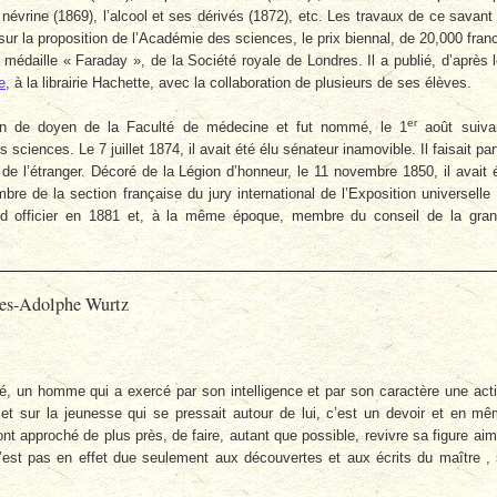
névrine (1869), l’alcool et ses dérivés (1872), etc. Les travaux de ce savant 
r la proposition de l’Académie des sciences, le prix biennal, de 20,000 fran
e médaille « Faraday », de la Société royale de Londres. Il a publié, d’après 
e
, à la librairie Hachette, avec la collaboration de plusieurs de ses élèves.
er
on de doyen de la Faculté de médecine et fut nommé, le 1
août suiva
sciences. Le 7 juillet 1874, il avait été élu sénateur inamovible. Il faisait par
de l’étranger. Décoré de la Légion d’honneur, le 11 novembre 1850, il avait 
re de la section française du jury international de l’Exposition universelle
d officier en 1881 et, à la même époque, membre du conseil de la gra
les-Adolphe Wurtz
ité, un homme qui a exercé par son intelligence et par son caractère une act
t sur la jeunesse qui se pressait autour de lui, c’est un devoir et en m
ont approché de plus près, de faire, autant que possible, revivre sa figure ai
 n’est pas en effet due seulement aux découvertes et aux écrits du maître ,