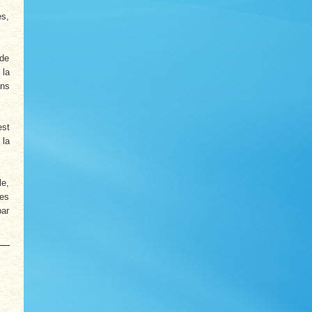
es,
 de
 la
ans
est
 la
le,
des
par