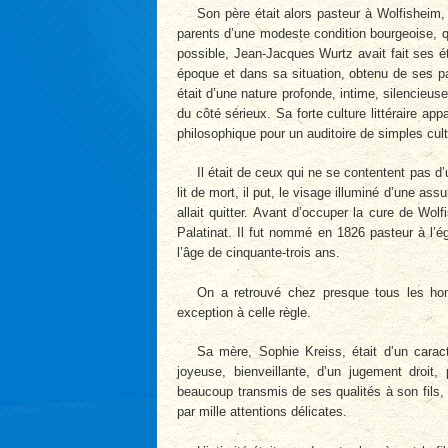
Son père était alors pasteur à Wolfisheim, 
parents d’une modeste condition bourgeoise, qu
possible, Jean-Jacques Wurtz avait fait ses ét
époque et dans sa situation, obtenu de ses par
était d’une nature profonde, intime, silencieus
du côté sérieux. Sa forte culture littéraire ap
philosophique pour un auditoire de simples cult
Il était de ceux qui ne se contentent pas d’u
lit de mort, il put, le visage illuminé d’une ass
allait quitter. Avant d’occuper la cure de Wo
Palatinat. Il fut nommé en 1826 pasteur à l’ég
l’âge de cinquante-trois ans.
On a retrouvé chez presque tous les hom
exception à celle règle.
Sa mère, Sophie Kreiss, était d’un caract
joyeuse, bienveillante, d’un jugement droit,
beaucoup transmis de ses qualités à son fils, q
par mille attentions délicates.