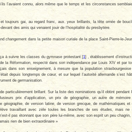
qu’ils l’avaient connu, alors même que le temps et les circonstances semblai
 et toujours gai, au regard franc, aux. yeux brillants, la tête ornée de bouc
u-devant des amis qui venaient jouir de l’hospitalité du presbytère.
d changement dans la petite maison curiale de la place Saint-Pierre-le-Jeu
a à suivre les classes du gymnase protestant
[
1
]
, établissement d’instruct
de la Réformation, respecté dans son indépendance par Louis XIV et par t
nçais dans son enseignement, à mesure que la population strasbourgeoise
tait depuis longtemps de cœur, et sur lequel l’autorité allemande s’est hâ
trument de germanisation.
de particulièrement brillant. Sur la liste des nominations qu’il obtint pendant 
lusieurs prix d’application, un prix de géographie, un autre de mémoire
 de géographie, de version latine, de version grecque, de mathématiques et
 élève travaillant avec zèle toutes les branches de ses études, mais ne
’est-il pas étonnant que son père lui-même, avec son esprit un peu chagrin, 
 jamais rien de bien extraordinaire »