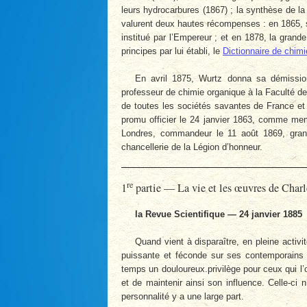
leurs hydrocarbures (1867) ; la synthèse de la 
valurent deux hautes récompenses : en 1865, su
institué par l’Empereur ; et en 1878, la grand
principes par lui établi, le
Dictionnaire de chimi
En avril 1875, Wurtz donna sa démissi
professeur de chimie organique à la Faculté des 
de toutes les sociétés savantes de France et 
promu officier le 24 janvier 1863, comme memb
Londres, commandeur le 11 août 1869, gran
chancellerie de la Légion d’honneur.
re
1
partie — La vie et les œuvres de Char
la Revue Scientifique — 24 janvier 1885
Quand vient à disparaître, en pleine activ
puissante et féconde sur ses contemporains e
temps un douloureux.privilège pour ceux qui l’
et de maintenir ainsi son influence. Celle-ci
personnalité y a une large part.