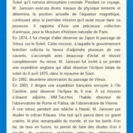
Soleil qu’il nomma
atmosphère coronale
. Pendant ce voyage,
M. Janssen exécuta divers travaux de physique terrestre et
détermina la position actuelle de l’équateur magnétique,
continuant ainsi la première mission qu’il avait reçue dans sa
jeunesse. Il rapporta d’Asie une précieuse collection
d’animaux, pour le Muséum d’histoire naturelle de Paris.
En 1874, il fut chargé d’aller observer au Japon le passage de
Vénus sur le Soleil, Cette mission, à laquelle le gouvernement
brésilien sollicita la faveur d’adjoindre plusieurs de ses
savants, s’accomplit avec beaucoup d’éclat et réussit
complètement. Au retour, M. Janssen fut invité à se joindre
une expédition anglaise qui allait observer l’éclipse totale de
soleil du 6 avril 1875, dans le royaume de Siam.
En 1882, deuxième observation du passage de Vénus.
En 1883, il dirigea une expédition française envoyée à l’île
Caroline, pour observer l’éclipse du 6 mai. À sa mission
s’étaient adjoints MM.Tacchini, l’habile directeur de
l’observatoire de Rome et Palisa, de l’observatoire de Vienne.
À son retour, pendant une relâche à Hawaï, M. Janssen put
étudier le volcan Kilauea. Une nuit qu’il passa dans ce grand
cratère, lé plus remarquable du monde, et sur les bords d’un
lac de lave en fusion, lui permit de faire des études d’où il
résulte de curieuses analogies entre les phénomènes