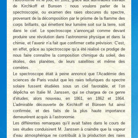
de Kirchkoff et Bunsen : nous voulons parler de la
spectroscopie, ou examen des raies obscures du spectre,
provenant de la décomposition par le prisme de la flamme des
corps brillants, qui émettent leur lumière soit sur la terre, soit
dans le ciel. Le spectroscope s’annonçait comme devant
produire une révolution dans l’astronomie physique et dans la
chimie, et l’avenir n’a fait que confirmer cette prévision. C’est,
en effet, grâce au spectroscope qu’a été réalisé ce prodige de
nous faire connaître la composition chimique du soleil, des
étoiles, des planètes, de leurs satellites et même des
comètes.
Le spectroscope était à peine annoncé que l’Académie des
sciences de Paris voulut que les raies telluriques du spectre
solaire fussent étudiées sous un ciel favorable, et l’on
dépêcha en Italie M. Janssen, qui se chargea de ce genre
d’études, alors nouveau, en 1861, en 1862 et 1864.
L’admirable découverte de Kirchkoff et Bünsen fut ainsi
confirmée, et des faits de la plus haute importance
demeurèrent acquis à l’astronomie.
Les différentes remarques qu’il avait faites dans le cours de
ses études conduisirent M. Janssen à craindre que la vapeur
d’eau atmosphérique ne contribuât à la production des raies