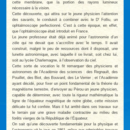
cette membrane, que la portion des rayons lumineux
nécessaire à la vision.
Cette découverte, qui attira sur le jeune physicien l’attention
r
des savants, le conduisit à combiner avec le D
Folliu, un
ophtalmoscope perfectionné. C’est à cette époque, en effet,
que l’ophtalmoscope était introduit en France.
Le jeune professeur était déjà animé pour l’astronomie d’un
zèle qui ne devait que s’accroître avec le temps. Il avait
construit, malgré le peu de ressources dont il disposait, une
lunette astronomique, avec laquelle il se livrait, soit chez lui,
soit au lycée Charlemagne, à l’observation du ciel.
Cette sorte de vocation le fit remarquer des physiciens et
astronomes de l’Académie des sciences : des Regnault, des
Pouillet, des Biot, des Bouvard, des Le Verrier ; et l’Académie
ayant décidé, pour fixer un point fondamental de la théorie du
magnétisme terrestre, d’envoyer au Pérou un jeune physicien,
capable de déterminer, avec toute la rigueur mathématique la
ligne de l’équateur magnétique de notre globe, cette mission
délicate lui fut confiée. Mais il fut arrêté dans ses travaux sur
le terrain par une grave maladie contractée au milieu des
forêts vierges de la République de l’Équateur.
On sait qu’une découverte fondamentale pour la physique et
l’astronomie vit le jour, en 1861, grâce aux admirables travaux