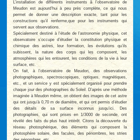
L’installation de différents instruments â l’observatoire de
Meudon est aujourd’hui à peu près complète, ce qui nous
permet de donner une description exacte, tant pour les
constructions qu’il renferme,que pour les instruments qui
servent aux observations.
Spécialement destiné à l’étude de l’astronomie physique, cet
observatoire s’occupe d’étudier la constitution physique et
chimique des astres, leur formation, les évolutions qu’ils
subissent, la nature des corps qui les composent, les
atmosphères qui les entourent, les conditions de la vie à leur
surface, etc.
On fait, à l’observatoire de Meudon, des observations
photographiques, spectroscopiques, optiques, magnétiques,
etc., et un service y est spécialement organisé pour prendre
chaque jour des photographies du Soleil. D’après une méthode
imaginée à Meudon même, on obtient des images de cet astre
qui ont jusqu’à 0,70 m de diamètre, et qui ont permis d’étudier
des détails de sa surface inconnus jusqu’ici. Des
photographies, qui sont prises en 1/3000 de seconde, ont
révélé des faits du plus haut intérêt. Citons la découverte du
réseau photosphérique, des éléments qui composent la
photosphère solaire, des facules, des pénombres, les stries
des pénombres, etc.