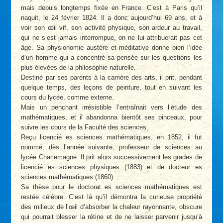
mais depuis longtemps fixée en France. C’est à Paris qu’il
naquit, le 24 février 1824. Il a donc aujourd’hui 69 ans, et à
voir son œil vif, son activité physique, son ardeur au travail,
qui ne s’est jamais interrompue, on ne lui attribuerait pas cet
âge. Sa physionomie austère et méditative donne bien l’idée
d’un homme qui a concentré sa pensée sur les questions les
plus élevées de la philosophie naturelle.
Destiné par ses parents à la carrière des arts, il prit, pendant
quelque temps, des leçons de peinture, tout en suivant les
cours du lycée, comme externe.
Mais un penchant irrésistible l’entraînait vers l’étude des
mathématiques, et il abandonna bientôt ses pinceaux, pour
suivre les cours de la Faculté des sciences.
Reçu licencié es sciences mathématiques, en 1852, il fut
nommé, dès l’année suivante, professeur de sciences au
lycée Charlemagne. Il prit alors successivement les grades de
licencié es sciences physiques (1883) et de docteur es
sciences mathématiques (1860).
Sa thèse pour le doctorat es sciences mathématiques est
restée célèbre. C’est là qu’il démontra la curieuse propriété
des milieux de l’œil d’absorber la chaleur rayonnante, obscure
qui pourrait blesser la rétine et de ne laisser parvenir jusqu’à