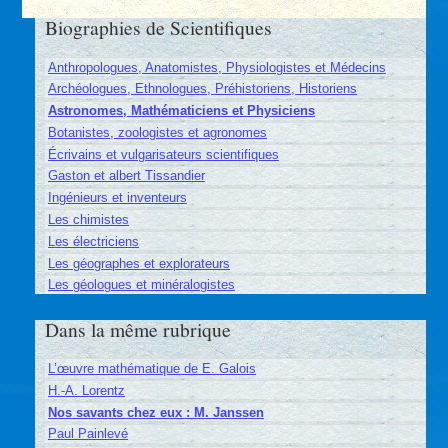
Biographies de Scientifiques
Anthropologues, Anatomistes, Physiologistes et Médecins
Archéologues, Ethnologues, Préhistoriens, Historiens
Astronomes, Mathématiciens et Physiciens
Botanistes, zoologistes et agronomes
Écrivains et vulgarisateurs scientifiques
Gaston et albert Tissandier
Ingénieurs et inventeurs
Les chimistes
Les électriciens
Les géographes et explorateurs
Les géologues et minéralogistes
Dans la même rubrique
L’œuvre mathématique de E. Galois
H.-A. Lorentz
Nos savants chez eux : M. Janssen
Paul Painlevé