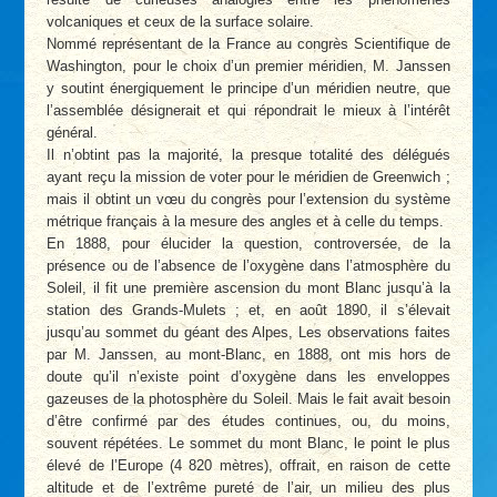
volcaniques et ceux de la surface solaire.
Nommé représentant de la France au congrès Scientifique de
Washington, pour le choix d’un premier méridien, M. Janssen
y soutint énergiquement le principe d’un méridien neutre, que
l’assemblée désignerait et qui répondrait le mieux à l’intérêt
général.
Il n’obtint pas la majorité, la presque totalité des délégués
ayant reçu la mission de voter pour le méridien de Greenwich ;
mais il obtint un vœu du congrès pour l’extension du système
métrique français à la mesure des angles et à celle du temps.
En 1888, pour élucider la question, controversée, de la
présence ou de l’absence de l’oxygène dans l’atmosphère du
Soleil, il fit une première ascension du mont Blanc jusqu’à la
station des Grands-Mulets ; et, en août 1890, il s’élevait
jusqu’au sommet du géant des Alpes, Les observations faites
par M. Janssen, au mont-Blanc, en 1888, ont mis hors de
doute qu’il n’existe point d’oxygène dans les enveloppes
gazeuses de la photosphère du Soleil. Mais le fait avait besoin
d’être confirmé par des études continues, ou, du moins,
souvent répétées. Le sommet du mont Blanc, le point le plus
élevé de l’Europe (4 820 mètres), offrait, en raison de cette
altitude et de l’extrême pureté de l’air, un milieu des plus