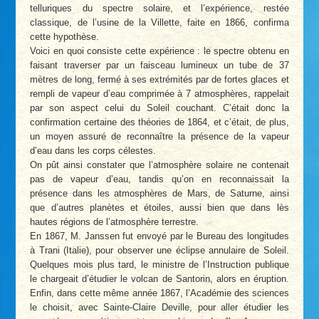
telluriques du spectre solaire, et l’expérience, restée
classique, de l’usine de la Villette, faite en 1866, confirma
cette hypothèse.
Voici en quoi consiste cette expérience : le spectre obtenu en
faisant traverser par un faisceau lumineux un tube de 37
mètres de long, fermé à ses extrémités par de fortes glaces et
rempli de vapeur d’eau comprimée à 7 atmosphères, rappelait
par son aspect celui du Soleil couchant. C’était donc la
confirmation certaine des théories de 1864, et c’était, de plus,
un moyen assuré de reconnaître la présence de la vapeur
d’eau dans les corps célestes.
On pût ainsi constater que l’atmosphère solaire ne contenait
pas de vapeur d’eau, tandis qu’on en reconnaissait la
présence dans les atmosphères de Mars, de Saturne, ainsi
que d’autres planètes et étoiles, aussi bien que dans lès
hautes régions de l’atmosphère terrestre.
En 1867, M. Janssen fut envoyé par le Bureau des longitudes
à Trani (Italie), pour observer une éclipse annulaire de Soleil.
Quelques mois plus tard, le ministre de l’Instruction publique
le chargeait d’étudier le volcan de Santorin, alors en éruption.
Enfin, dans cette même année 1867, l’Académie des sciences
le choisit, avec Sainte-Claire Deville, pour aller étudier les