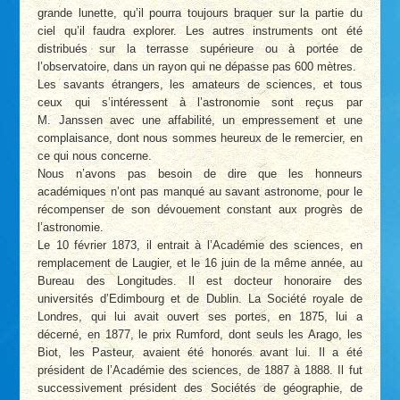
grande lunette, qu’il pourra toujours braquer sur la partie du
ciel qu’il faudra explorer. Les autres instruments ont été
distribués sur la terrasse supérieure ou à portée de
l’observatoire, dans un rayon qui ne dépasse pas 600 mètres.
Les savants étrangers, les amateurs de sciences, et tous
ceux qui s’intéressent à l’astronomie sont reçus par
M. Janssen avec une affabilité, un empressement et une
complaisance, dont nous sommes heureux de le remercier, en
ce qui nous concerne.
Nous n’avons pas besoin de dire que les honneurs
académiques n’ont pas manqué au savant astronome, pour le
récompenser de son dévouement constant aux progrès de
l’astronomie.
Le 10 février 1873, il entrait à l’Académie des sciences, en
remplacement de Laugier, et le 16 juin de la même année, au
Bureau des Longitudes. Il est docteur honoraire des
universités d’Edimbourg et de Dublin. La Société royale de
Londres, qui lui avait ouvert ses portes, en 1875, lui a
décerné, en 1877, le prix Rumford, dont seuls les Arago, les
Biot, les Pasteur, avaient été honorés avant lui. Il a été
président de l’Académie des sciences, de 1887 à 1888. Il fut
successivement président des Sociétés de géographie, de