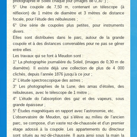
photographie le Soleil chaque jour (images de 0,30 :) ;
5° Une coupole de 7,50 m, contenant un télescope (à
réflexion) de 1 mètre de diamètre et 3 mètres de distance
focale, pour l’étude des nébuleuses ;
6° Une série de coupoles plus petites, pour instruments
divers.
Elles sont distribuées dans le parc, autour de la grande
coupole et à des distances convenables pour ne pas se gêner
entre elles.
Les travaux qui se font à Meudon sont :
1° La photographie journalière du Soleil, (images de 0,30 m de
diamètre). Il existe déjà une collection de plus de 4 000
clichés, depuis l’année 1876 jusqu’à ce jour ;
2° L’étude spectroscopique des astres ;
3° Les photographies de la Lune, des amas d’étoiles, des
nébuleuses, avec le télescope de 1 mètre ;
4° L’étude do l’absorption des gaz et des vapeurs, sous
grande épaisseur ;
5° Études magnétiques en rapport avec l’astronomie, etc.
L’observatoire de Meudon, qui s’élève au milieu de l’ancien
parc, se compose, d’un vaste rez-de-chaussée et d’un premier
étage adossé à la coupole. Les appartements du directeur
sont situés au rez-de-chaussée. Il aura ainsi sous la main la