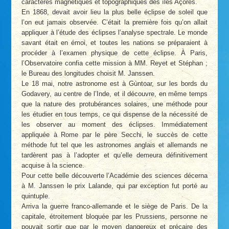
caractères magnétiques et topographiques des îles Açores.
En 1868, devait avoir lieu la plus belle éclipse de soleil que
l’on eut jamais observée. C’était la première fois qu’on allait
appliquer à l’étude des éclipses l’analyse spectrale. Le monde
savant était en émoi, et toutes les nations se préparaient à
procéder à l’examen physique de cette éclipse. À Paris,
l’Observatoire confia cette mission à MM. Reyet et Stéphan ;
le Bureau des longitudes choisit M. Janssen.
Le 18 mai, notre astronome est à Gùntoar, sur les bords du
Godavery, au centre de l’Inde, et il découvre, en même temps
que la nature des protubérances solaires, une méthode pour
les étudier en tous temps, ce qui dispense de la nécessité de
les observer au moment des éclipses. Immédiatement
appliquée à Rome par le père Secchi, le succès de cette
méthode fut tel que les astronomes anglais et allemands ne
tardèrent pas à l’adopter et qu’elle demeura définitivement
acquise à la science.
Pour cette belle découverte l’Académie des sciences décerna
à M. Janssen le prix Lalande, qui par exception fut porté au
quintuple.
Arriva la guerre franco-allemande et le siège de Paris. De la
capitale, étroitement bloquée par les Prussiens, personne ne
pouvait sortir que par le moyen dangereux et précaire des