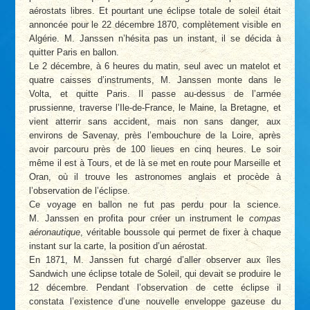
aérostats libres. Et pourtant une éclipse totale de soleil était
annoncée pour le 22 décembre 1870, complètement visible en
Algérie. M. Janssen n’hésita pas un instant, il se décida à
quitter Paris en ballon.
Le 2 décembre, à 6 heures du matin, seul avec un matelot et
quatre caisses d’instruments, M. Janssen monte dans le
Volta, et quitte Paris. Il passe au-dessus de l’armée
prussienne, traverse l’Ile-de-France, le Maine, la Bretagne, et
vient atterrir sans accident, mais non sans danger, aux
environs de Savenay, près l’embouchure de la Loire, après
avoir parcouru près de 100 lieues en cinq heures. Le soir
même il est à Tours, et de là se met en route pour Marseille et
Oran, où il trouve les astronomes anglais et procède à
l’observation de l’éclipse.
Ce voyage en ballon ne fut pas perdu pour la science.
M. Janssen en profita pour créer un instrument le
compas
aéronautique
, véritable boussole qui permet de fixer à chaque
instant sur la carte, la position d’un aérostat.
En 1871, M. Janssen fut chargé d’aller observer aux îles
Sandwich une éclipse totale de Soleil, qui devait se produire le
12 décembre. Pendant l’observation de cette éclipse il
constata l’existence d’une nouvelle enveloppe gazeuse du