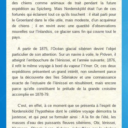
des chiens comme animaux de trait pendant la future
expédition au Spizberg. Mais Nordenskjöld était l’un de ces
fortunés qui éclairent tout ce qu’ils touchent : il était parti pour
le Groenland dans le rôle utile, mais modeste, d’un acquéreur
de chiens ; il en revint avec une quantité d’observations
nouvelles sur l’Inlandsis, ce glacier sans fin qui couvre tout le
pays.
A partir de 1875, l’Océan glacial sibérien devint l’objet
particulier de son attention. Sur un navire à voile, le
Pröven
, il
atteignit l’embouchure de l’Iénissei, et l’année suivante, 1876,
il refit le même voyage à bord du vapeur l’
Ymer
. Or, ces deux
expéditions présentent un grand intérêt, non seulement parce
que la découverte des îles Sibiriakov et une connaissance
exacte de l’estuaire de l’Iénissei en résultèrent, mais encore
parce qu’elle constituent le prélude de la grande croisière
accomplie en 1878-79.
C’est, en effet, à ce moment que se présenta à l’esprit de
Nordenskiöld l’hypothèse dont le célèbre voyage démontra la
justesse, et qui peut se formuler ainsi : A la fin de l’été, les
masses d’eau des puissants fleuves sibériens, Obi, lénissei,