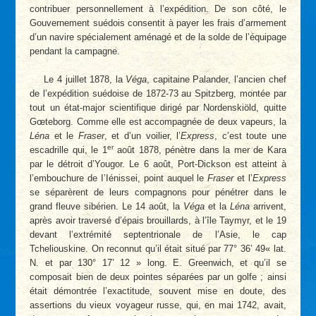
contribuer personnellement à l’expédition. De son côté, le
Gouvernement suédois consentit à payer les frais d’armement
d’un navire spécialement aménagé et de la solde de l’équipage
pendant la campagne.
Le 4 juillet 1878, la
Véga
, capitaine Palander, l’ancien chef
de l’expédition suédoise de 1872-73 au Spitzberg, montée par
tout un état-major scientifique dirigé par Nordenskiöld, quitte
Gœteborg. Comme elle est accompagnée de deux vapeurs, la
Léna
et le
Fraser
, et d’un voilier, l’
Express
, c’est toute une
er
escadrille qui, le 1
août 1878, pénètre dans la mer de Kara
par le détroit d’Yougor. Le 6 août, Port-Dickson est atteint à
l’embouchure de I’Iénissei, point auquel le
Fraser
et l’
Express
se séparèrent de leurs compagnons pour pénétrer dans le
grand fleuve sibérien. Le 14 août, la
Véga
et la
Léna
arrivent,
après avoir traversé d’épais brouillards, à l’île Taymyr, et le 19
devant l’extrémité septentrionale de l’Asie, le cap
Tcheliouskine. On reconnut qu’il était situé par 77° 36’ 49« lat.
N. et par 130° 17’ 12 » long. E. Greenwich, et qu’il se
composait bien de deux pointes séparées par un golfe ; ainsi
était démontrée l’exactitude, souvent mise en doute, des
assertions du vieux voyageur russe, qui, en mai 1742, avait,