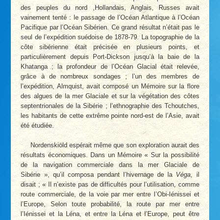
des peuples du nord ,Hollandais, Anglais, Russes avait
vainement tenté : le passage de l’Océan Atlantique à l’Océan
Pacifique par l’Océan Sibérien. Ce grand résultat n’était pas le
seul de l’expédition suédoise de 1878-79. La topographie de la
côte sibérienne était précisée en plusieurs points, et
particulièrement depuis Port-Dickson jusqu’à la baie de la
Khatanga ; la profondeur de l’Océan Glacial était relevée,
grâce à de nombreux sondages ; l’un des membres de
l’expédition, Almquist, avait composé un Mémoire sur la flore
des algues de la mer Glaciale et sur la végétation des côtes
septentrionales de la Sibérie ; l’ethnographie des Tchoutches,
les habitants de cette extrême pointe nord-est de l’Asie, avait
été étudiée.
Nordenskiöld espérait même que son exploration aurait des
résultats économiques. Dans un Mémoire « Sur la possibilité
de la navigation commerciale dans la mer Glaciale de
Sibérie », qu’il composa pendant l’hivernage de la
Véga
, il
disait ; « Il n’existe pas de difficultés pour l’utilisation, comme
route commerciale, de la voie par mer entre I’Obi-Iénissei et
l’Europe, Selon toute probabilité, la route par mer entre
l’Iénissei et la Léna, et entre la Léna et l’Europe, peut être