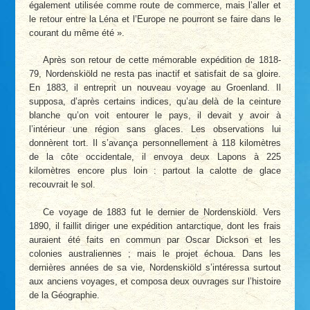
également utilisée comme route de commerce, mais l’aller et
le retour entre la Léna et l’Europe ne pourront se faire dans le
courant du même été ».
Après son retour de cette mémorable expédition de 1818-
79, Nordenskiöld ne resta pas inactif et satisfait de sa gloire.
En 1883, il entreprit un nouveau voyage au Groenland. Il
supposa, d’après certains indices, qu’au delà de la ceinture
blanche qu’on voit entourer le pays, il devait y avoir à
l’intérieur une région sans glaces. Les observations lui
donnèrent tort. Il s’avança personnellement à 118 kilomètres
de la côte occidentale, il envoya deux Lapons à 225
kilomètres encore plus loin : partout la calotte de glace
recouvrait le sol.
Ce voyage de 1883 fut le dernier de Nordenskiöld. Vers
1890, il faillit diriger une expédition antarctique, dont les frais
auraient été faits en commun par Oscar Dickson et les
colonies australiennes ; mais le projet échoua. Dans les
dernières années de sa vie, Nordenskiöld s’intéressa surtout
aux anciens voyages, et composa deux ouvrages sur l’histoire
de la Géographie.