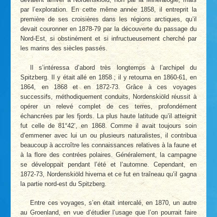
par l’exploration. En cette même année 1858, il entreprit la
première de ses croisières dans les régions arctiques, qu’il
devait couronner en 1878-79 par la découverte du passage du
Nord-Est, si obstinément et si infructueusement cherché par
les marins des siècles passés.
Il s’intéressa d’abord très longtemps à l’archipel du
Spitzberg. Il y était allé en 1858 ; il y retourna en 1860-61, en
1864, en 1868 et en 1872-73. Grâce à ces voyages
successifs, méthodiquement conduits, Nordenskiöld réussit à
opérer un relevé complet de ces terres, profondément
échancrées par les fjords. La plus haute latitude qu’il atteignit
fut celle de 81°42’, en 1868. Comme il avait toujours soin
d’emmener avec lui un ou plusieurs naturalistes, il contribua
beaucoup à accroître les connaissances relatives à la faune et
à la flore des contrées polaires. Généralement, la campagne
se développait pendant l’été et l’automne. Cependant, en
1872-73, Nordenskiöld hiverna et ce fut en traîneau qu’il gagna
la partie nord-est du Spitzberg.
Entre ces voyages, s’en était intercalé, en 1870, un autre
au Groenland, en vue d’étudier l’usage que l’on pourrait faire