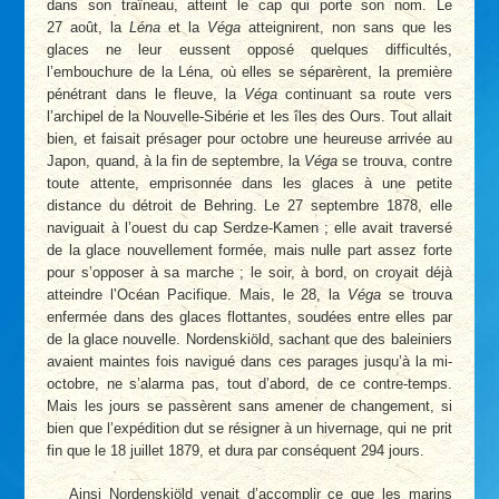
dans son traîneau, atteint le cap qui porte son nom. Le
27 août, la
Léna
et la
Véga
atteignirent, non sans que les
glaces ne leur eussent opposé quelques difficultés,
l’embouchure de la Léna, où elles se séparèrent, la première
pénétrant dans le fleuve, la
Véga
continuant sa route vers
l’archipel de la Nouvelle-Sibérie et les îles des Ours. Tout allait
bien, et faisait présager pour octobre une heureuse arrivée au
Japon, quand, à la fin de septembre, la
Véga
se trouva, contre
toute attente, emprisonnée dans les glaces à une petite
distance du détroit de Behring. Le 27 septembre 1878, elle
naviguait à l’ouest du cap Serdze-Kamen ; elle avait traversé
de la glace nouvellement formée, mais nulle part assez forte
pour s’opposer à sa marche ; le soir, à bord, on croyait déjà
atteindre l’Océan Pacifique. Mais, le 28, la
Véga
se trouva
enfermée dans des glaces flottantes, soudées entre elles par
de la glace nouvelle. Nordenskiöld, sachant que des baleiniers
avaient maintes fois navigué dans ces parages jusqu’à la mi-
octobre, ne s’alarma pas, tout d’abord, de ce contre-temps.
Mais les jours se passèrent sans amener de changement, si
bien que l’expédition dut se résigner à un hivernage, qui ne prit
fin que le 18 juillet 1879, et dura par conséquent 294 jours.
Ainsi Nordenskiöld venait d’accomplir ce que les marins