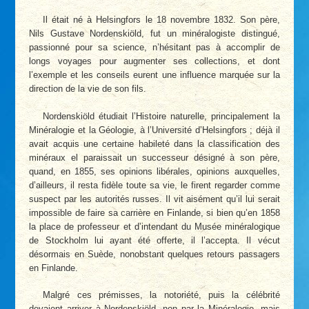
Il était né à Helsingfors le 18 novembre 1832. Son père,
Nils Gustave Nordenskiöld, fut un minéralogiste distingué,
passionné pour sa science, n’hésitant pas à accomplir de
longs voyages pour augmenter ses collections, et dont
l’exemple et les conseils eurent une influence marquée sur la
direction de la vie de son fils.
Nordenskiöld étudiait l’Histoire naturelle, principalement la
Minéralogie et la Géologie, à l’Université d’Helsingfors ; déjà il
avait acquis une certaine habileté dans la classification des
minéraux el paraissait un successeur désigné à son père,
quand, en 1855, ses opinions libérales, opinions auxquelles,
d’ailleurs, il resta fidèle toute sa vie, le firent regarder comme
suspect par les autorités russes. Il vit aisément qu’il lui serait
impossible de faire sa carrière en Finlande, si bien qu’en 1858
la place de professeur et d’intendant du Musée minéralogique
de Stockholm lui ayant été offerte, il l’accepta. Il vécut
désormais en Suède, nonobstant quelques retours passagers
en Finlande.
Malgré ces prémisses, la notoriété, puis la célébrité
devaient arriver à Nordenskiöld, non par la Minéralogie, mais