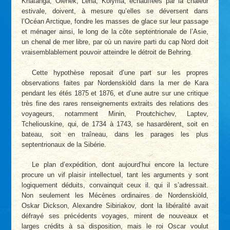
Khatanga, Olenek, Lena, Kolyma, échauffées par la chaleur
estivale, doivent, à mesure qu’elles se déversent dans
l’Océan Arctique, fondre les masses de glace sur leur passage
et ménager ainsi, le long de la côte septentrionale de l’Asie,
un chenal de mer libre, par où un navire parti du cap Nord doit
vraisemblablement pouvoir atteindre le détroit de Behring.
Cette hypothèse reposait d’une part sur les propres
observations faites par Nordenskiöld dans la mer de Kara
pendant les étés 1875 et 1876, et d’une autre sur une critique
très fine des rares renseignements extraits des relations des
voyageurs, notamment Minin, Proutchichev, Laptev,
Tcheliouskine, qui, de 1734 à 1743, se hasardèrent, soit en
bateau, soit en traîneau, dans les parages les plus
septentrionaux de la Sibérie.
Le plan d’expédition, dont aujourd’hui encore la lecture
procure un vif plaisir intellectuel, tant les arguments y sont
logiquement déduits, convainquit ceux il. qui il s’adressait.
Non seulement les Mécènes ordinaires de Nordenskiöld,
Oskar Dickson, Alexandre Sibiriakov, dont la libéralité avait
défrayé ses précédents voyages, mirent de nouveaux et
larges crédits à sa disposition, mais le roi Oscar voulut