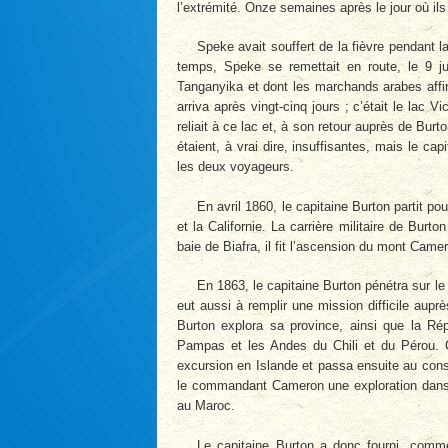
l’extrémité. Onze semaines après le jour où il
Speke avait souffert de la fièvre pendant la
temps, Speke se remettait en route, le 9 jui
Tanganyika et dont les marchands arabes affi
arriva après vingt-cinq jours ; c’était le lac V
reliait à ce lac et, à son retour auprès de Burto
étaient, à vrai dire, insuffisantes, mais le ca
les deux voyageurs.
En avril 1860, le capitaine Burton partit po
et la Californie. La carrière militaire de Bur
baie de Biafra, il fit l’ascension du mont Cam
En 1863, le capitaine Burton pénétra sur le 
eut aussi à remplir une mission difficile aup
Burton explora sa province, ainsi que la Répu
Pampas et les Andes du Chili et du Pérou. Co
excursion en Islande et passa ensuite au consu
le commandant Cameron une exploration dans la
au Maroc.
Le capitaine Burton a donc fourni, comme 