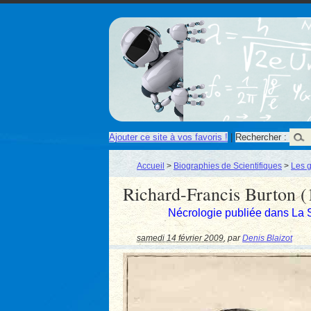
Ajouter ce site à vos favoris !
|
Rechercher :
Accueil
>
Biographies de Scientifiques
>
Les g
Richard-Francis Burton 
Nécrologie publiée dans La 
samedi 14 février 2009
,
par
Denis Blaizot