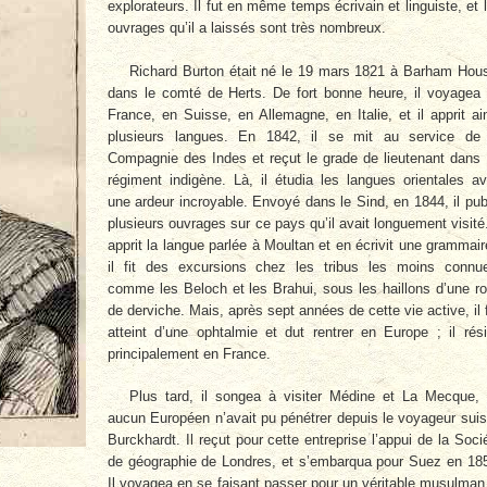
explorateurs. Il fut en même temps écrivain et linguiste, et 
ouvrages qu’il a laissés sont très nombreux.
Richard Burton était né le 19 mars 1821 à Barham­ Hou
dans le comté de Herts. De fort bonne heure, il voyagea
France, en Suisse, en Allemagne, en Italie, et il apprit ai
plusieurs langues. En 1842, il se mit au service de
Compagnie des Indes et reçut le grade de lieutenant dans
régiment indigène. Là, il étudia les langues orientales a
une ardeur incroyable. Envoyé dans le Sind, en 1844, il pub
plusieurs ouvrages sur ce pays qu’il avait longuement visité.
apprit la langue parlée à Moultan et en écrivit une grammair
il fit des excursions chez les tribus les moins connu
comme les Beloch et les Brahui, sous les haillons d’une r
de derviche. Mais, après sept années de cette vie active, il 
atteint d’une ophtalmie et dut rentrer en Europe ; il rés
principalement en France.
Plus tard, il songea à visiter Médine et La Mecque,
aucun Européen n’avait pu pénétrer depuis le voyageur sui
Burckhardt. Il reçut pour cette entreprise l’appui de la Soci
de géographie de Londres, et s’embarqua pour Suez en 18
Il voyagea en se faisant passer pour un véritable musulman