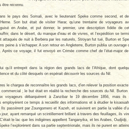
ns être reconnu.
 dans le pays des Somali, avec le lieutenant Speke comme second, et d
t Herne. Son but était de visiter Harar, qu’une trentaine de voyageurs av
éguisé en Arabe, et put donner, le premier, une description fidèle de ce
ouffrir, dans le désert, du manque d’eau et de vivres, et l’expédition se term
 attaqués de nuit à Berbera par les naturels, Stroyan fut tué, Burton et Sp
ns peine à s’échapper. A son retour en Angleterre, Burton publia un ouvrage 
r. Après ce voyage, il fut envoyé en Crimée comme chef de l’état-major de
i qu’il entreprit dans la région des grands lacs de l’Afrique, dont quelq
ence et du côté desquels on espérait découvrir les sources du Nil.
es le chargea de reconnaître les grands lacs, d’en relever la position exacte
 commercial ; le but était en réalité la recherche des sources du Nil. Burton
deux voyageurs débarquèrent à Zanzibar le 19 décembre 1856, mais ils
employèrent ce temps à recueillir des informations et à étudier le kisaouahi
 Ils passèrent par Zoungomero et Kazeh, et suivirent en partie la vallée d’
n jour, ayant remarqué un scintillement brillant à travers des feuillages, ils vir
’était le lac que les indigènes appellent Tanganyika, et les Arabes, Oudjidji,
Speke l’explorèrent dans sa partie septentrionale, mais ils ne purent en attein