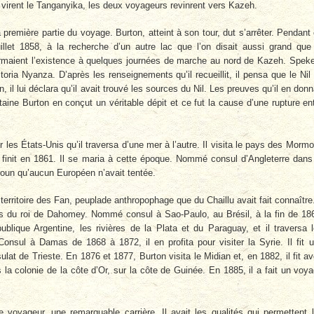
s virent le Tanganyika, les deux voyageurs revinrent vers Kazeh.
 première partie du voyage. Burton, atteint à son tour, dut s’arrêter. Pendant
llet 1858, à la recherche d’un autre lac que l’on disait aussi grand que
rmaient l’existence à quelques journées de marche au nord de Kazeh. Spek
ictoria­ Nyanza. D’après les renseignements qu’il recueillit, il pensa que le Nil
n, il lui déclara qu’il avait trouvé les sources du Nil. Les preuves qu’il en donn
pitaine Burton en conçut un véritable dépit et ce fut la cause d’une rupture en
ur les États-Unis qu’il traversa d’une mer à l’autre. Il visita le pays des Morm
ton finit en 1861. Il se maria à cette époque. Nommé consul d’Angleterre dans
eroun qu’aucun Européen n’avait tentée.
territoire des Fan, peuplade anthropophage que du Chaillu avait fait connaître.
rès du roi de Dahomey. Nommé consul à Sao-Paulo, au Brésil, à la fin de 18
blique Argentine, les rivières de la Plata et du Paraguay, et il traversa 
nsul à Damas de 1868 à 1872, il en profita pour visiter la Syrie. Il fit 
lat de Trieste. En 1876 et 1877, Burton visita le Midian et, en 1882, il fit a
 colonie de la côte d’Or, sur la côte de Guinée. En 1885, il a fait un voy
voyageur, une remarquable carrière. Il avait les qualités qui permettent 