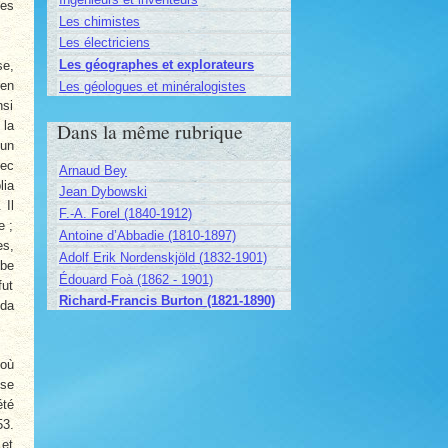
les
Les chimistes
Les électriciens
Les géographes et explorateurs
se,
 en
Les géologues et minéralogistes
nsi
Dans la même rubrique
 la
 un
vec
Arnaud Bey
lia
Jean Dybowski
 Il
F.-A. Forel (1840-1912)
e ;
Antoine d’Abbadie (1810-1897)
es,
Adolf Erik Nordenskjöld (1832-1901)
obe
Édouard Foà (1862 - 1901)
fut
Richard-Francis Burton (1821-1890)
ida
 où
sse
été
53.
 et