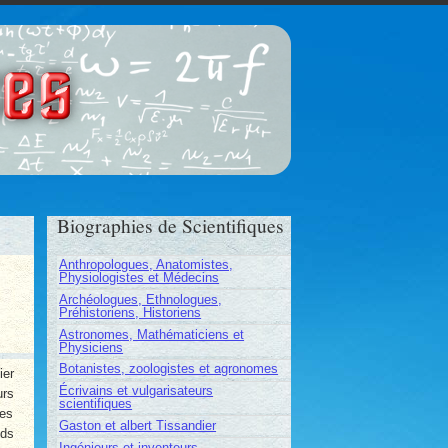
ces
Biographies de Scientifiques
Anthropologues, Anatomistes,
Physiologistes et Médecins
Archéologues, Ethnologues,
Préhistoriens, Historiens
Astronomes, Mathématiciens et
Physiciens
Botanistes, zoologistes et agronomes
ier
Écrivains et vulgarisateurs
urs
scientifiques
Ses
Gaston et albert Tissandier
ds
Ingénieurs et inventeurs