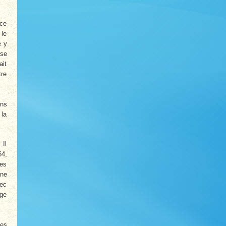
 ce
 le
e y
 se
ait
tre
ons
 la
 Il
64,
les
une
vec
age
les