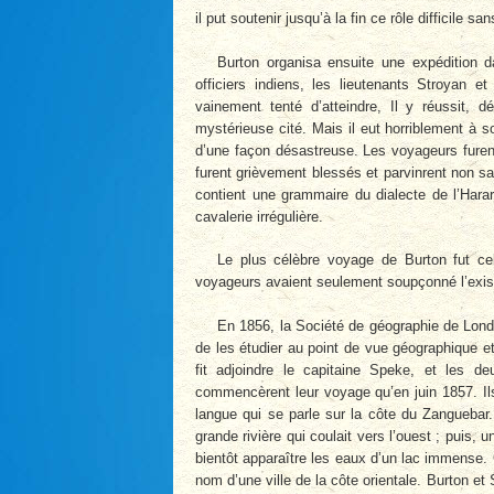
il put soutenir jusqu’à la fin ce rôle difficile sa
Burton organisa ensuite une expédition
officiers indiens, les lieutenants Stroyan e
vainement tenté d’atteindre, Il y réussit, d
mystérieuse cité. Mais il eut horriblement à s
d’une façon désastreuse. Les voyageurs furent
furent grièvement blessés et parvinrent non sa
contient une grammaire du dialecte de l’Hara
cavalerie irrégulière.
Le plus célèbre voyage de Burton fut celu
voyageurs avaient seulement soupçonné l’exist
En 1856, la Société de géographie de Londr
de les étudier au point de vue géographique et
fit adjoindre le capitaine Speke, et les 
commencèrent leur voyage qu’en juin 1857. Ils 
langue qui se parle sur la côte du Zanguebar.
grande rivière qui coulait vers l’ouest ; puis, u
bientôt apparaître les eaux d’un lac immense. C
nom d’une ville de la côte orientale. Burton et 