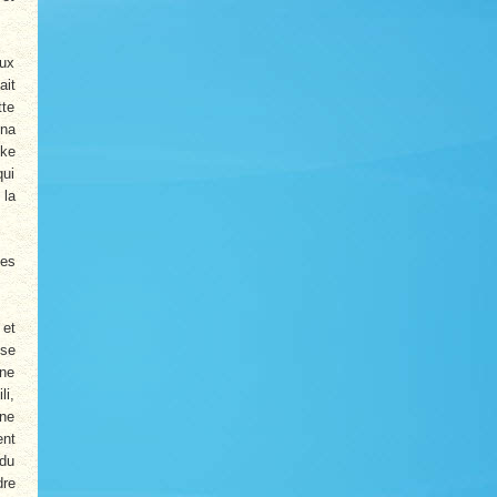
eux
ait
tte
ina
eke
qui
 la
ues
 et
 se
 ne
li,
une
ent
 du
dre