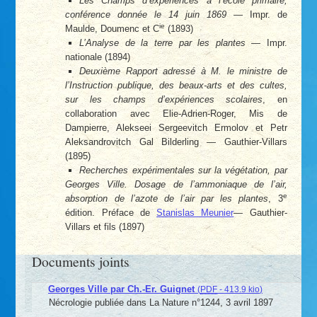
Les Champs d’expériences à l’école primaire,
conférence donnée le 14 juin 1869
— Impr. de
ie
Maulde, Doumenc et C
(1893)
L’Analyse de la terre par les plantes
— Impr.
nationale (1894)
Deuxième Rapport adressé à M. le ministre de
l’Instruction publique, des beaux-arts et des cultes,
sur les champs d’expériences scolaires
, en
collaboration avec Elie-Adrien-Roger, Mis de
Dampierre, Alekseei Sergeevitch Ermolov et Petr
Aleksandrovitch Gal Bilderling — Gauthier-Villars
(1895)
Recherches expérimentales sur la végétation, par
Georges Ville. Dosage de l’ammoniaque de l’air,
e
absorption de l’azote de l’air par les plantes
, 3
édition. Préface de
Stanislas Meunier
— Gauthier-
Villars et fils (1897)
Documents joints
Georges Ville par Ch.-Er. Guignet
(
PDF
-
413.9 kio
)
Nécrologie publiée dans La Nature n°1244, 3 avril 1897