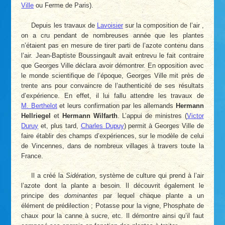
Ville
ou Ferme de Paris).
Depuis les travaux de
Lavoisier
sur la composition de l’air ,
on a cru pendant de nombreuses année que les plantes
n’étaient pas en mesure de tirer parti de l’azote contenu dans
l’air. Jean-Baptiste Boussingault avait entrevu le fait contraire
que Georges Ville déclara avoir démontrer. En opposition avec
le monde scientifique de l’époque, Georges Ville mit près de
trente ans pour convaincre de l’authenticité de ses résultats
d’expérience. En effet, il lui fallu attendre les travaux de
M. Berthelot
et leurs confirmation par les allemands
Hermann
Hellriegel
et
Hermann Wilfarth
. L’appui de ministres (
Victor
Duruy
et, plus tard,
Charles Dupuy
) permit à Georges Ville de
faire établir des champs d’expériences, sur le modèle de celui
de Vincennes, dans de nombreux villages à travers toute la
France.
Il a créé la
Sidération
, système de culture qui prend à l’air
l’azote dont la plante a besoin. Il découvrit également le
principe des
dominantes
par lequel chaque plante a un
élément de prédilection ; Potasse pour la vigne, Phosphate de
chaux pour la canne à sucre, etc. Il démontre ainsi qu’il faut