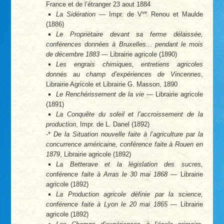
France et de l’étranger 23 aout 1884
ve
La Sidération
— Impr. de V
Renou et Maulde
(1886)
Le Propriétaire devant sa ferme délaissée,
conférences données à Bruxelles... pendant le mois
de décembre 1883
— Librairie agricole (1890)
Les engrais chimiques, entretiens agricoles
donnés au champ d’expériences de Vincennes
,
Librairie Agricole et Librairie G. Masson, 1890
Le Renchérissement de la vie
— Librairie agricole
(1891)
La Conquête du soleil et l’accroissement de la
production
, Impr. de L. Danel (1892)
-*
De la Situation nouvelle faite à l’agriculture par la
concurrence américaine, conférence faite à Rouen en
1879
, Librairie agricole (1892)
La Betterave et la législation des sucres,
conférence faite à Arras le 30 mai 1868
— Librairie
agricole (1892)
La Production agricole définie par la science,
conférence faite à Lyon le 20 mai 1865
— Librairie
agricole (1892)