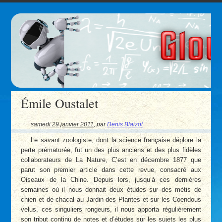
Émile Oustalet
samedi 29 janvier 2011
,
par
Denis Blaizot
Le savant zoologiste, dont la science française déplore la
perte prématurée, fut un des plus anciens et des plus fidèles
collaborateurs de La Nature, C’est en décembre 1877 que
parut son premier article dans cette revue, consacré aux
Oiseaux de la Chine. Depuis lors, jusqu’à ces dernières
semaines où il nous donnait deux études sur des métis de
chien et de chacal au Jardin des Plantes et sur les Coendous
velus, ces singuliers rongeurs, il nous apporta régulièrement
son tribut continu de notes et d’études sur les sujets les plus