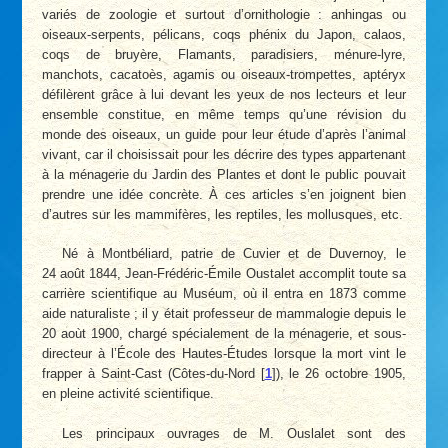
variés de zoologie et surtout d’ornithologie : anhingas ou
oiseaux-serpents, pélicans, coqs phénix du Japon, calaos,
coqs de bruyère, Flamants, paradisiers, ménure-lyre,
manchots, cacatoès, agamis ou oiseaux-trompettes, aptéryx
défilèrent grâce à lui devant les yeux de nos lecteurs et leur
ensemble constitue, en même temps qu’une révision du
monde des oiseaux, un guide pour leur étude d’après l’animal
vivant, car il choisissait pour les décrire des types appartenant
à la ménagerie du Jardin des Plantes et dont le public pouvait
prendre une idée concrète. À ces articles s’en joignent bien
d’autres sur les mammifères, les reptiles, les mollusques, etc.
Né à Montbéliard, patrie de Cuvier et de Duvernoy, le
24 août 1844, Jean-Frédéric-Émile Oustalet accomplit toute sa
carrière scientifique au Muséum, où il entra en 1873 comme
aide naturaliste ; il y était professeur de mammalogie depuis le
20 aoùt 1900, chargé spécialement de la ménagerie, et sous-
directeur à l’École des Hautes-Études lorsque la mort vint le
frapper à Saint-Cast (Côtes-du-Nord
[
1
]
), le 26 octobre 1905,
en pleine activité scientifique.
Les principaux ouvrages de M. Ouslalet sont des