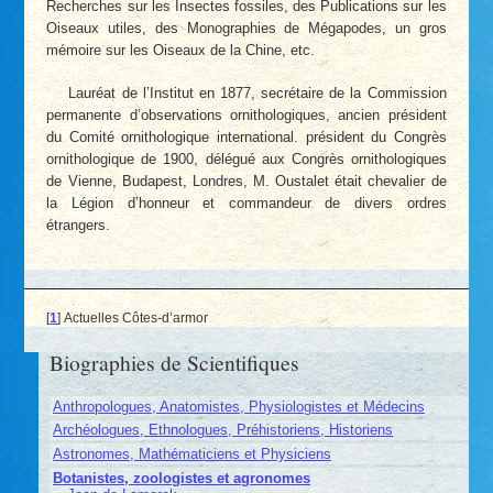
Recherches sur les Insectes fossiles, des Publications sur les
Oiseaux utiles, des Monographies de Mégapodes, un gros
mémoire sur les Oiseaux de la Chine, etc.
Lauréat de l’Institut en 1877, secrétaire de la Commission
permanente d’observations ornithologiques, ancien président
du Comité ornithologique international. président du Congrès
ornithologique de 1900, délégué aux Congrès ornithologiques
de Vienne, Budapest, Londres, M. Oustalet était chevalier de
la Légion d’honneur et commandeur de divers ordres
étrangers.
[
1
]
Actuelles Côtes-d’armor
Biographies de Scientifiques
Anthropologues, Anatomistes, Physiologistes et Médecins
Archéologues, Ethnologues, Préhistoriens, Historiens
Astronomes, Mathématiciens et Physiciens
Botanistes, zoologistes et agronomes