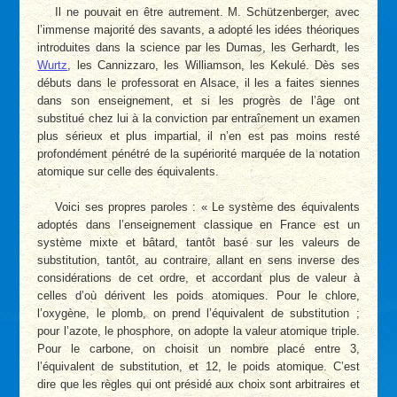
Il ne pouvait en être autrement. M. Schützenberger, avec
l’immense majorité des savants, a adopté les idées théoriques
introduites dans la science par les Dumas, les Gerhardt, les
Wurtz
, les Cannizzaro, les Williamson, les Kekulé. Dès ses
débuts dans le professorat en Alsace, il les a faites siennes
dans son enseignement, et si les progrès de l’âge ont
substitué chez lui à la conviction par entraînement un examen
plus sérieux et plus impartial, il n’en est pas moins resté
profondément pénétré de la supériorité marquée de la notation
atomique sur celle des équivalents.
Voici ses propres paroles : « Le système des équivalents
adoptés dans l’enseignement classique en France est un
système mixte et bâtard, tantôt basé sur les valeurs de
substitution, tantôt, au contraire, allant en sens inverse des
considérations de cet ordre, et accordant plus de valeur à
celles d’où dérivent les poids atomiques. Pour le chlore,
l’oxygène, le plomb, on prend l’équivalent de substitution ;
pour l’azote, le phosphore, on adopte la valeur atomique triple.
Pour le carbone, on choisit un nombre placé entre 3,
l’équivalent de substitution, et 12, le poids atomique. C’est
dire que les règles qui ont présidé aux choix sont arbitraires et