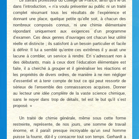
Le savant professeur du Collège de France, ainsi qu’il le dit
dans l’introduction, « n’a voulu présenter au public ni un traité
complet résumant tous les résultats de l’expérience et
donnant une place, quelque petite qu’elle soit, à chacun des
nombreux composés connus, ni une chimie élémentaire
répondant uniquement aux exigences d’un programme
d’examen. Ces deux genres d’ouvrages ont chacun leur utilité
réelle et distincte ; ils satisfont à un besoin particulier et facile
à définir. Il lui a semblé qu’entre ces extrêmes il y avait une
lacune à combler, un service à rendre. En s’adressant non à
des débutants, mais à ceux dont l’éducation élémentaire est
faite, il a cherché à grouper et il généraliser les réactions et
les propriétés de divers ordres, de manière à ne rien négliger
d’essentiel et à tenir compte de tout ce qui peut ressortir de
sérieux de l’ensemble des connaissances acquises. Donner
au lecteur une
idée complète
de la vaste science chimique,
sans le noyer dans trop de détails, tel est le but qu’il s’est
proposé. »
Un traité de chimie générale, même sous cette forme
restreinte, représente, de nos jours, une somme de travail
énorme, et il paraît presque incroyable qu’un seul homme
puisse la fournir, dût-il y consacrer tout son temps. Gerhardt a