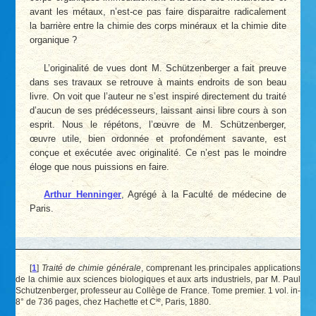
avant les métaux, n’est-ce pas faire disparaitre radicalement
la barrière entre la chimie des corps minéraux et la chimie dite
organique ?
L’originalité de vues dont M. Schützenberger a fait preuve
dans ses travaux se retrouve à maints endroits de son beau
livre. On voit que l’auteur ne s’est inspiré directement du traité
d’aucun de ses prédécesseurs, laissant ainsi libre cours à son
esprit. Nous le répétons, l’œuvre de M. Schützenberger,
œuvre utile, bien ordonnée et profondément savante, est
conçue et exécutée avec originalité. Ce n’est pas le moindre
éloge que nous puissions en faire.
Arthur Henninger
, Agrégé à la Faculté de médecine de
Paris.
[
1
]
Traité de chimie générale
, comprenant les principales applications
de la chimie aux sciences biologiques et aux arts industriels, par M. Paul
Schutzenberger, professeur au Collège de France. Tome premier. 1 vol. in-
ie
8° de 736 pages, chez Hachette et C
, Paris, 1880.