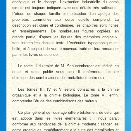
analytique et le dosage. L’extraction industrielle du corps
simple est toujours indiquée avec des détails très suffisants.
L’étude de chaque famille est précédée d’un aperçu des
propriétés communes aux corps qu’elle comprend. La
description est claire et condensée, les chapitres sont riches
en renseignements. De nombreuses figures copiées, en
grande partie, d’après les figures des mémoires originaux,
sont intercalées dans le texte. L’exécution typographique est
belle, et à ce point de vue le nouveau traité se fera remarquer
parmi les livres de science.
Le tome II du traité de M. Schützenberger est rédigé en
entier et sera. publié sous peu. Il renfermera l’histoire
chimique des combinaisons des métalloïdes entre eux.
Les tomes III, IV et V seront consacrés à la chimie
orgaanique et à la chimie biologique. Le tome VI, enfin,
comprendra l’étude des combinaisons des métaux.
Ce plan général de l’ouvrage diffère totalement de celui qui
est adopté dans les livres élémentaires ; il nous parait
conforme aux tendances de la chimie moderne : ranger les
corps organiques immédiatement à la suite des métalloïdes et