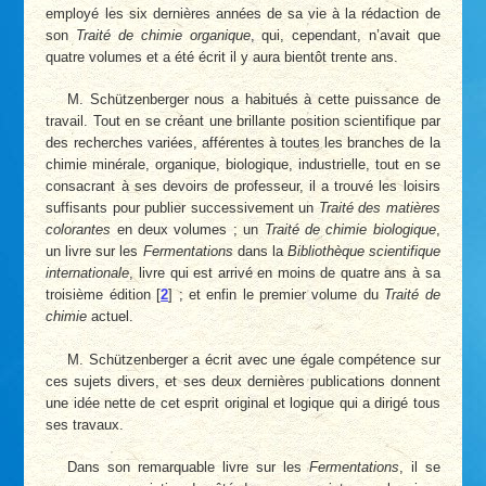
employé les six dernières années de sa vie à la rédaction de
son
Traité de chimie organique
, qui, cependant, n’avait que
quatre volumes et a été écrit il y aura bientôt trente ans.
M. Schützenberger nous a habitués à cette puissance de
travail. Tout en se créant une brillante position scientifique par
des recherches variées, afférentes à toutes les branches de la
chimie minérale, organique, biologique, industrielle, tout en se
consacrant à ses devoirs de professeur, il a trouvé les loisirs
suffisants pour publier successivement un
Traité des matières
colorantes
en deux volumes ; un
Traité de chimie biologique
,
un livre sur les
Fermentations
dans la
Bibliothèque scientifique
internationale
, livre qui est arrivé en moins de quatre ans à sa
troisième édition
[
2
]
; et enfin le premier volume du
Traité de
chimie
actuel.
M. Schützenberger a écrit avec une égale compétence sur
ces sujets divers, et ses deux dernières publications donnent
une idée nette de cet esprit original et logique qui a dirigé tous
ses travaux.
Dans son remarquable livre sur les
Fermentations
, il se