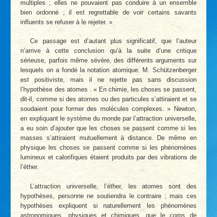
multiples ; elles ne pouvaient pas conduire à un ensemble
bien ordonné ; il est regrettable de voir certains savants
influents se refuser à le rejeter. »
Ce passage est d’autant plus significatif, que l’auteur
n’arrive à cette conclusion qu’à la suite d’une critique
sérieuse, parfois même sévère, des différents arguments sur
lesquels on a fondé la notation atomique. M. Schützenberger
est positiviste, mais il ne rejette pas sans discussion
l’hypothèse des atomes . « En chimie, les choses se passent,
dit-il, comme si des atomes ou des particules s’attiraient et se
soudaient pour former des molécules complexes. » Newton,
en expliquant le système du monde par l’attraction universelle,
a eu soin d’ajouter que les choses se passent comme si les
masses s’attiraient mutuellement à distance. De même en
physique les choses se passent comme si les phénomènes
lumineux et calorifiques étaient produits par des vibrations de
l’éther.
L’attraction universelle, l’éther, les atomes sont des
hypothèses, personne ne soutiendra le contraire ; mais ces
hypothèses expliquent si naturellement les phénomènes
astronomiques, physiques et chimiques, que le corps de