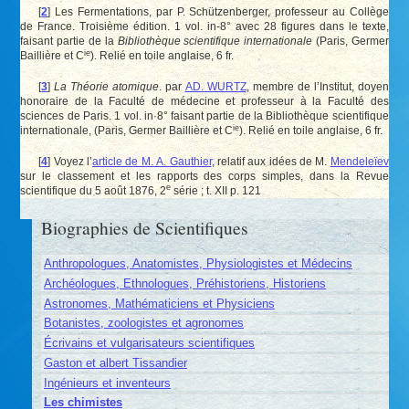
[
2
]
Les Fermentations, par P. Schützenberger, professeur au Collège
de France. Troisième édition. 1 vol. in-8° avec 28 figures dans le texte,
faisant partie de la
Bibliothèque scientifique internationale
(Paris, Germer
ie
Baillière et C
). Relié en toile anglaise, 6 fr.
[
3
]
La Théorie atomique
. par
AD. WURTZ
, membre de l’Institut, doyen
honoraire de la Faculté de médecine et professeur à la Faculté des
sciences de Paris. 1 vol. in
·
8° faisant partie de la Bibliothèque scientifique
ie
internationale, (Paris, Germer Baillière et C
). Relié en toile anglaise, 6 fr.
[
4
]
Voyez l’
article de M. A. Gauthier
, relatif aux idées de M.
Mendeleïev
sur le classement et les rapports des corps simples, dans la Revue
e
scientifique du 5 août 1876, 2
série ; t. XII p. 121
Biographies de Scientifiques
Anthropologues, Anatomistes, Physiologistes et Médecins
Archéologues, Ethnologues, Préhistoriens, Historiens
Astronomes, Mathématiciens et Physiciens
Botanistes, zoologistes et agronomes
Écrivains et vulgarisateurs scientifiques
Gaston et albert Tissandier
Ingénieurs et inventeurs
Les chimistes