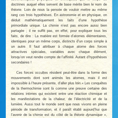
doctrines auquel elles servent de base mérite bien le nom de
théorie. Loin de nous la pensée de vouloir mettre au même
rang ces trois hypothèses. En astronomie et en physique, on
déduit mathématiquement les faits d’une hypothèse
primordiale unique. La chimie n’est pas encore aussi bien
partagée ; il ne suffit pas, en effet, pour expliquer tous les
faits, de dire : La matière est formée d’atomes élémentaires,
identiques pour un même corps, distincts d’un corps simple à
un autre. Il faut attribuer à chaque atome des forces
attractives spéciales, variables avec chaque élément,
lorsqu’on veut rendre compte de l’affinité. Autant d’hypothèses
secondaires !
Ces forces occultes résident peut-être dans la forme des
mouvements dont sont animés les atomes, mais il est
impossible à l’heure présente, d’aller plus loin.« Les conquêtes
de la thermochimie sont là comme une preuve certaine des
relations intimes qui existent entre une réaction chimique et
les manifestations de la chaleur, de l’électricité et de la
lumière. Aussi tout le monde sent que nous vivons en pleine
période de transformation, et il paraît établi aujourd’hui que
l’avenir de la chimie est du côté de la
théorie dynamique
»,