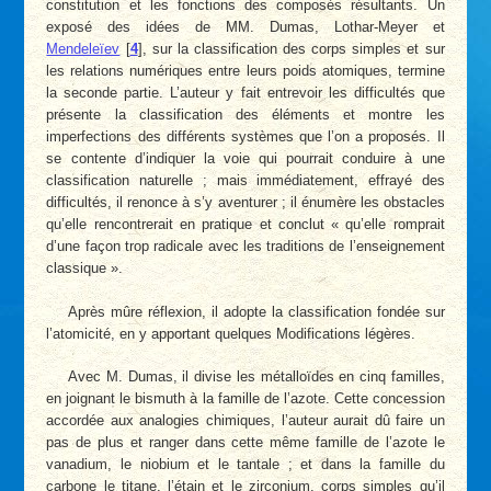
constitution et les fonctions des composés résultants. Un
exposé des idées de MM. Dumas, Lothar-Meyer et
Mendeleïev
[
4
]
, sur la classification des corps simples et sur
les relations numériques entre leurs poids atomiques, termine
la seconde partie. L’auteur y fait entrevoir les difficultés que
présente la classification des éléments et montre les
imperfections des différents systèmes que l’on a proposés. Il
se contente d’indiquer la voie qui pourrait conduire à une
classification naturelle ; mais immédiatement, effrayé des
difficultés, il renonce à s’y aventurer ; il énumère les obstacles
qu’elle rencontrerait en pratique et conclut « qu’elle romprait
d’une façon trop radicale avec les traditions de l’enseignement
classique ».
Après mûre réflexion, il adopte la classification fondée sur
l’atomicité, en y apportant quelques Modifications légères.
Avec M. Dumas, il divise les métalloïdes en cinq familles,
en joignant le bismuth à la famille de l’azote. Cette concession
accordée aux analogies chimiques, l’auteur aurait dû faire un
pas de plus et ranger dans cette même famille de l’azote le
vanadium, le niobium et le tantale ; et dans la famille du
carbone le titane, l’étain et le zirconium, corps simples qu’il