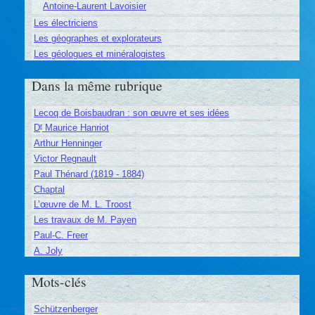
Antoine-Laurent Lavoisier
Les électriciens
Les géographes et explorateurs
Les géologues et minéralogistes
Dans la même rubrique
Lecoq de Boisbaudran : son œuvre et ses idées
r
D
Maurice Hanriot
Arthur Henninger
Victor Regnault
Paul Thénard (1819 - 1884)
Chaptal
L’œuvre de M. L. Troost
Les travaux de M. Payen
Paul-C. Freer
A. Joly
Mots-clés
Schützenberger