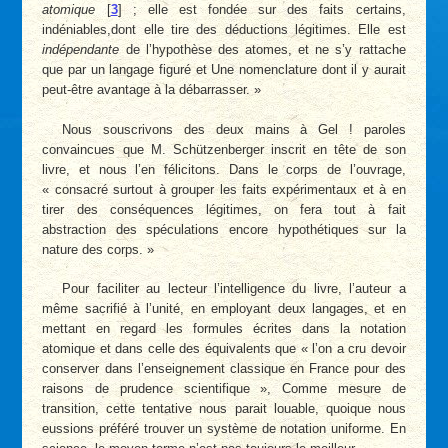
atomique
[
3
]
; elle est fondée sur des faits certains,
indéniables,dont elle tire des déductions légitimes. Elle est
indépendante
de l’hypothèse des atomes, et ne s’y rattache
que par un langage figuré et Une nomenclature dont il y aurait
peut-être avantage à la débarrasser. »
Nous souscrivons des deux mains à Gel ! paroles
convaincues que M. Schützenberger inscrit en tête de son
livre, et nous l’en félicitons. Dans le corps de l’ouvrage,
« consacré surtout à grouper les faits expérimentaux et à en
tirer des conséquences légitimes, on fera tout à fait
abstraction des spéculations encore hypothétiques sur la
nature des corps. »
Pour faciliter au lecteur l’intelligence du livre, l’auteur a
même sacrifié à l’unité, en employant deux langages, et en
mettant en regard les formules écrites dans la notation
atomique et dans celle des équivalents que « l’on a cru devoir
conserver dans l’enseignement classique en France pour des
raisons de prudence scientifique », Comme mesure de
transition, cette tentative nous parait louable, quoique nous
eussions préféré trouver un système de notation uniforme. En