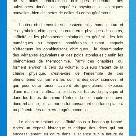
de véritables combinaisons chimiques engendrant des
substances douées de propriétés physiques et chimiques
nouvelles, bien distinctes de celles du corps générateur.
L’auteur étudie ensuite successivement la nomenclature et
les symboles chimiques, les caractères physiques des corps,
l’affinité et les phénomènes chimiques en général ; les lois
numériques ou rapports pondérables suivant lesquels
s’effectuent les combinaisons chimiques ; la détermination
des véritables équivalents et des poids atomiques ; enfin les
phénomènes de thermochimie. Parmi ces chapitres, qui
forment environ la tiers du volume, plusieurs traitent de la
chimie physique, c’est-à-dire de l’ensemble de ces
phénomènes qui forment les confins des deux sciences, et
qui, pour cette raison, avaient été généralement exposés
d’une manière insuffisante, et dans les traités de physique et
dans les traités de chimie. L’intérêt de ce chapitre se trouve
donc rehaussé, et l’auteur en lui consacrant une large place a
pu présenter les derniers progrès accomplis.
Le chapitre traitant de l’affinité nous a beaucoup frappé.
Après un exposé historique et critique des idées qui ont
successivement eu cours dans la science sur la nature de