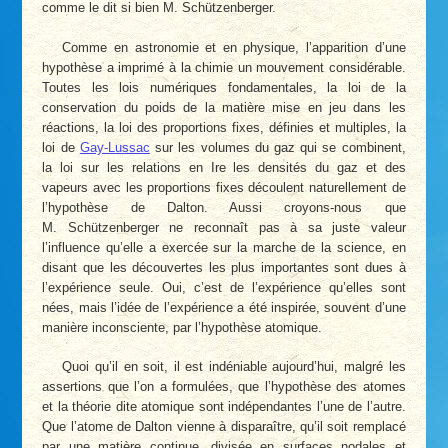
comme le dit si bien M. Schützenberger.
Comme en astronomie et en physique, l’apparition d’une
hypothèse a imprimé à la chimie un mouvement considérable.
Toutes les lois numériques fondamentales, la loi de la
conservation du poids de la matière mise en jeu dans les
réactions, la loi des proportions fixes, définies et multiples, la
loi de
Gay-Lussac
sur les volumes du gaz qui se combinent,
la loi sur les relations en Ire les densités du gaz et des
vapeurs avec les proportions fixes découlent naturellement de
l’hypothèse de Dalton. Aussi croyons-nous que
M. Schützenberger ne reconnaît pas à sa juste valeur
l’influence qu’elle a exercée sur la marche de la science, en
disant que les découvertes les plus importantes sont dues à
l’expérience seule. Oui, c’est de l’expérience qu’elles sont
nées, mais l’idée de l’expérience a été inspirée, souvent d’une
manière inconsciente, par l’hypothèse atomique.
Quoi qu’il en soit, il est indéniable aujourd’hui, malgré les
assertions que l’on a formulées, que l’hypothèse des atomes
et la théorie dite atomique sont indépendantes l’une de l’autre.
Que l’atome de Dalton vienne à disparaître, qu’il soit remplacé
par une matière continue, divisée en surfaces nodales et