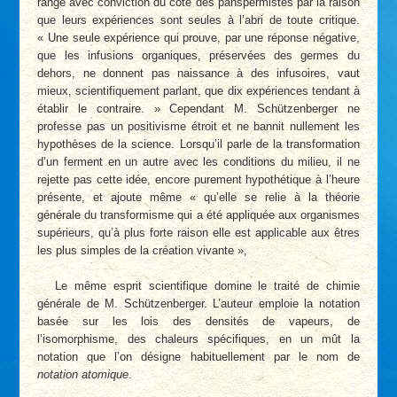
range avec conviction du côté des panspermistes par la raison
que leurs expériences sont seules à l’abri de toute critique.
« Une seule expérience qui prouve, par une réponse négative,
que les infusions organiques, préservées des germes du
dehors, ne donnent pas naissance à des infusoires, vaut
mieux, scientifiquement parlant, que dix expériences tendant à
établir le contraire. » Cependant M. Schützenberger ne
professe pas un positivisme étroit et ne bannit nullement les
hypothèses de la science. Lorsqu’il parle de la transformation
d’un ferment en un autre avec les conditions du milieu, il ne
rejette pas cette idée, encore purement hypothétique à l’heure
présente, et ajoute même « qu’elle se relie à la théorie
générale du transformisme qui a été appliquée aux organismes
supérieurs, qu’à plus forte raison elle est applicable aux êtres
les plus simples de la création vivante »,
Le même esprit scientifique domine le traité de chimie
générale de M. Schützenberger. L’auteur emploie la notation
basée sur les lois des densités de vapeurs, de
l’isomorphisme, des chaleurs spécifiques, en un mût la
notation que l’on désigne habituellement par le nom de
notation atomique
.