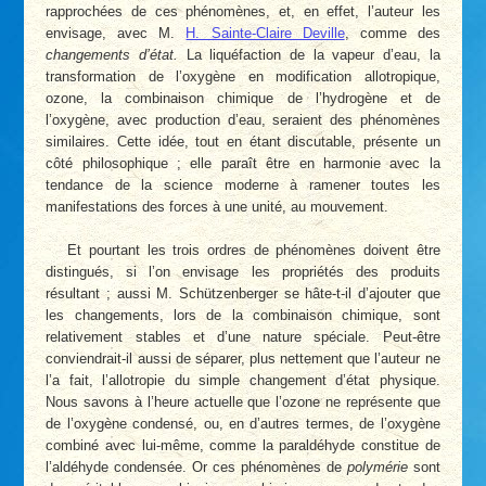
rapprochées de ces phénomènes, et, en effet, l’auteur les
envisage, avec M.
H. Sainte-Claire Deville
, comme des
changements d’état.
La liquéfaction de la vapeur d’eau, la
transformation de l’oxygène en modification allotropique,
ozone, la combinaison chimique de l’hydrogène et de
l’oxygène, avec production d’eau, seraient des phénomènes
similaires. Cette idée, tout en étant discutable, présente un
côté philosophique ; elle paraît être en harmonie avec la
tendance de la science moderne à ramener toutes les
manifestations des forces à une unité, au mouvement.
Et pourtant les trois ordres de phénomènes doivent être
distingués, si l’on envisage les propriétés des produits
résultant ; aussi M. Schützenberger se hâte-t-il d’ajouter que
les changements, lors de la combinaison chimique, sont
relativement stables et d’une nature spéciale. Peut-être
conviendrait-il aussi de séparer, plus nettement que l’auteur ne
l’a fait, l’allotropie du simple changement d’état physique.
Nous savons à l’heure actuelle que l’ozone ne représente que
de l’oxygène condensé, ou, en d’autres termes, de l’oxygène
combiné avec lui-même, comme la paraldéhyde constitue de
l’aldéhyde condensée. Or ces phénomènes de
polymérie
sont