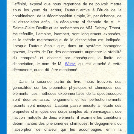
l’affinité, exposé que nous regrettons de ne pouvoir mettre
sous les yeux du lecteur, l’auteur arrive à l’étude de la
combinaison, de la décomposition simple, et, par échange, de
la dissociation enfin. La découverte si féconde de M. H.
Sainte-Claire Deville et les recherches de MM. Debray, Troost,
Hautefeuille, Lemoine, Isambert, sont longuement exposées,
et la théorie mathématique de la dissociation est indiquée.
Lorsque l’auteur établit que, dans un système homogène
gazeux, l’excès de l’un des composants augmente la stabilité
du composé et abaisse par conséquent la limite de
dissociation, le nom de M.
Wurtz
, qui est attaché à cette
découverte, aurait dû. être mentionné.
Dans la seconde partie du livre, nous trouvons des
généralités sur les propriétés physiques et chimiques des
éléments. Les méthodes expérimentales de la spectroscopie
sont décrites assez longuement et les perfectionnements
récents sont indiqués. L’auteur passe ensuite à l’étude des
propriétés chimiques des corps simples et, n’envisageant que
l’action mutuelle de deux éléments, il examine les conditions
déterminantes des phénomènes chimiques, le dégagement ou
l’absorption de chaleur qui les accompagne, enfin la