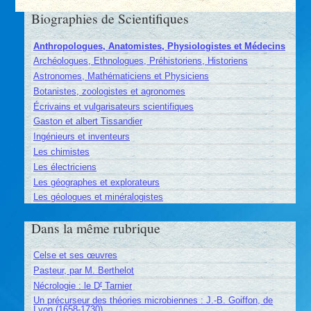
Biographies de Scientifiques
Anthropologues, Anatomistes, Physiologistes et Médecins
Archéologues, Ethnologues, Préhistoriens, Historiens
Astronomes, Mathématiciens et Physiciens
Botanistes, zoologistes et agronomes
Écrivains et vulgarisateurs scientifiques
Gaston et albert Tissandier
Ingénieurs et inventeurs
Les chimistes
Les électriciens
Les géographes et explorateurs
Les géologues et minéralogistes
Dans la même rubrique
Celse et ses œuvres
Pasteur, par M. Berthelot
r
Nécrologie : le D
Tarnier
Un précurseur des théories microbiennes : J.-B. Goiffon, de
Lyon (1658-1730)