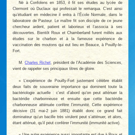
Né à Confolens en 1853, il fit ses études au lycée de
Clermont où Duclaux qui professait le remarqua. C’est ainsi
qu’étudiant en médecine il entra à l’École Normale, dans le
laboratoire de Pasteur. Le maître fit son disciple de ce jeune
chercheur ardent, patient et laborieux et l’associa à ses
découvertes. Bientôt Roux et Chamberland furent mêlés aux
études sur le charbon et à la fameuse expérience de
vaccination des moutons qui eut lieu en Beauce, à Pouilly-le-
Fort.
M.
Charles Richet
, président de l’Académie des Sciences,
vient de rappeler ses principaux titres de gloire.
« L’expérience de Pouilly-Fort justement célèbre établit
deux faits de souveraine importance qui dominent toute la
bactériologie actuelle : c’est d’abord qu’on peut atténuer la
bactéridie charbonneuse et ensuite que cette bactéridie
charbonneuse atténuée confère l’immunité. Cette expérience
décisive (31 mai-2 juin 1881) établit donc ce grand fait
dominateur qu’un bacille très virulent peut s’atténuer, et alors,
étant atténué, qu’il peut conférer l’immunité (immunité active).
« Une autre expérience aussi importante est due à Roux et