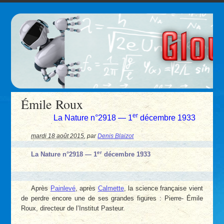
Émile Roux
er
La Nature n°2918 — 1
décembre 1933
mardi 18 août 2015
,
par
Denis Blaizot
er
La Nature n°2918 — 1
décembre 1933
Après
Painlevé
, après
Calmette
, la science française vient
de perdre encore une de ses grandes figures : Pierre- Émile
Roux, directeur de l’Institut Pasteur.