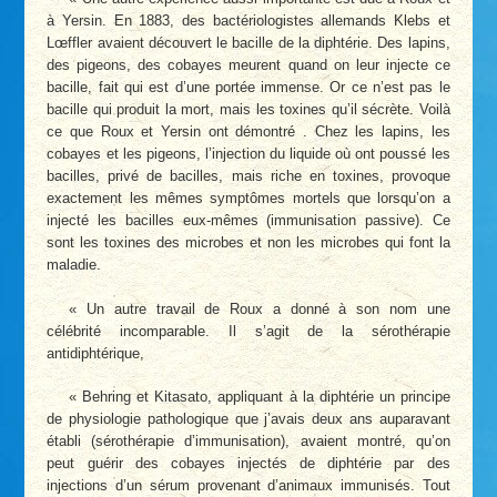
à Yersin. En 1883, des bactériologistes allemands Klebs et
Lœffler avaient découvert le bacille de la diphtérie. Des lapins,
des pigeons, des cobayes meurent quand on leur injecte ce
bacille, fait qui est d’une portée immense. Or ce n’est pas le
bacille qui produit la mort, mais les toxines qu’il sécrète. Voilà
ce que Roux et Yersin ont démontré . Chez les lapins, les
cobayes et les pigeons, l’injection du liquide où ont poussé les
bacilles, privé de bacilles, mais riche en toxines, provoque
exactement les mêmes symptômes mortels que lorsqu’on a
injecté les bacilles eux-mêmes (immunisation passive). Ce
sont les toxines des microbes et non les microbes qui font la
maladie.
« Un autre travail de Roux a donné à son nom une
célébrité incomparable. Il s’agit de la sérothérapie
antidiphtérique,
« Behring et Kitasato, appliquant à la diphtérie un principe
de physiologie pathologique que j’avais deux ans auparavant
établi (sérothérapie d’immunisation), avaient montré, qu’on
peut guérir des cobayes injectés de diphtérie par des
injections d’un sérum provenant d’animaux immunisés. Tout