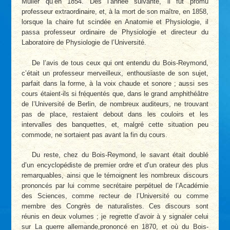
Muller qu’en 1854. Dès l’année suivante, il fut promu
professeur extraordinaire, et, à la mort de son maître, en 1858,
lorsque la chaire fut scindée en Anatomie et Physiologie, il
passa professeur ordinaire de Physiologie et directeur du
Laboratoire de Physiologie de l’Université.
De l’avis de tous ceux qui ont entendu du Bois-Reymond,
c’était un professeur merveilleux, enthousiaste de son sujet,
parfait dans la forme, à la voix chaude et sonore ; aussi ses
cours étaient-ils si fréquentés que, dans le grand amphithéâtre
de l’Université de Berlin, de nombreux auditeurs, ne trouvant
pas de place, restaient debout dans les couloirs et les
intervalles des banquettes, et, malgré cette situation peu
commode, ne sortaient pas avant la fin du cours.
Du reste, chez du Bois-Reymond, le savant était doublé
d’un encyclopédiste de premier ordre et d’un orateur des plus
remarquables, ainsi que le témoignent les nombreux discours
prononcés par lui comme secrétaire perpétuel de l’Académie
des Sciences, comme recteur de l’Université ou comme
membre des Congrès de naturalistes. Ces discours sont
réunis en deux volumes ; je regrette d’avoir à y signaler celui
sur La guerre allemande,prononcé en 1870, et où du Bois-