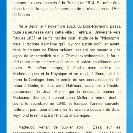
cantons suisses annexés à la Prusse en 1814. Sa mère était
d’une famille française, émigrée lors de la révocation de l’Édit
de Nantes.
Né à Berlin le 7 novembre 1818, du Bois-Reymond passa
toute sa jeunesse dans cette ville ; il entra à l’Université vers
Pâques 1837, et se fît inscrire pour l’étude de la Philosophie.
Mais il raconte lui-même qu’il n’y prit aucun goût, et ayant,
dans le courant de l’hiver suivant, assisté par hasard à une
leçon de Mitscherlich sur la Chimie expérimentale, il fut si
séduit par cette science qu’il se mit à suivre assidûment ces
cours. En même temps, il étudia avec ardeur les
Mathématiques et la Physique et se rendit à Bonn, où il fit
entrer la Géologie dans le cercle de ses connaissances. De
retour à Berlin, il se lia avec Hallmann, assistant à l’Institut
anatomique de Jean Muller, qui le décida à étudier la
Médecine. Bientôt, il connut Jean Muller lui-même, dont il
devint le secrétaire en 1840, et lorsque, l’année suivante,
Hallmann partit pour entrer chez Schwann, à Louvain, du Bois-
Reymond le remplaça à l’Institut anatomique.
Matteucci venait de publier son « Essai sur les