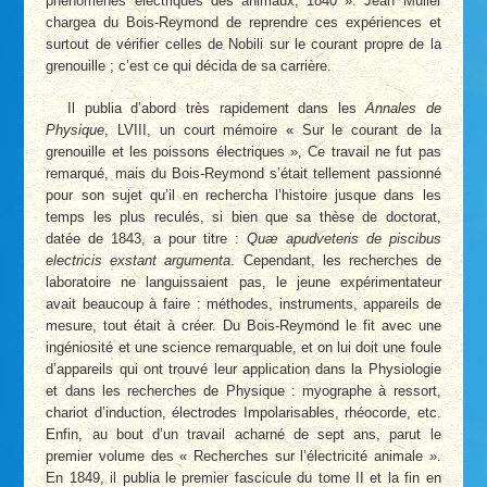
phénomènes électriques des animaux, 1840 ». Jean Muller
chargea du Bois-Reymond de reprendre ces expériences et
surtout de vérifier celles de Nobili sur le courant propre de la
grenouille ; c’est ce qui décida de sa carrière.
Il publia d’abord très rapidement dans les
Annales de
Physique
, LVIII, un court mémoire « Sur le courant de la
grenouille et les poissons électriques », Ce travail ne fut pas
remarqué, mais du Bois-Reymond s’était tellement passionné
pour son sujet qu’il en rechercha l’histoire jusque dans les
temps les plus reculés, si bien que sa thèse de doctorat,
datée de 1843, a pour titre :
Quæ apudveteris de piscibus
electricis exstant argumenta
. Cependant, les recherches de
laboratoire ne languissaient pas, le jeune expérimentateur
avait beaucoup à faire : méthodes, instruments, appareils de
mesure, tout était à créer. Du Bois-Reymond le fit avec une
ingéniosité et une science remarquable, et on lui doit une foule
d’appareils qui ont trouvé leur application dans la Physiologie
et dans les recherches de Physique : myographe à ressort,
chariot d’induction, électrodes Impolarisables, rhéocorde, etc.
Enfin, au bout d’un travail acharné de sept ans, parut le
premier volume des « Recherches sur l’électricité animale ».
En 1849, il publia le premier fascicule du tome II et la fin en