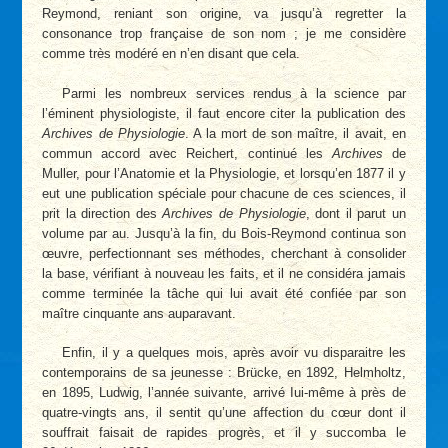
Reymond, reniant son origine, va jusqu’à regretter la
consonance trop française de son nom ; je me considère
comme très modéré en n’en disant que cela.
Parmi les nombreux services rendus à la science par
l’éminent physiologiste, il faut encore citer la publication des
Archives de Physiologie
. A la mort de son maître, il avait, en
commun accord avec Reichert, continué les
Archives
de
Muller, pour l’Anatomie et la Physiologie, et lorsqu’en 1877 il y
eut une publication spéciale pour chacune de ces sciences, il
prit la direction des
Archives de Physiologie
, dont il parut un
volume par au. Jusqu’à la fin, du Bois-Reymond continua son
œuvre, perfectionnant ses méthodes, cherchant à consolider
la base, vérifiant à nouveau les faits, et il ne considéra jamais
comme terminée la tâche qui lui avait été confiée par son
maître cinquante ans auparavant.
Enfin, il y a quelques mois, après avoir vu disparaitre les
contemporains de sa jeunesse : Brücke, en 1892, Helmholtz,
en 1895, Ludwig, l’année suivante, arrivé Iui-même à près de
quatre-vingts ans, il sentit qu’une affection du cœur dont il
souffrait faisait de rapides progrès, et il y succomba le