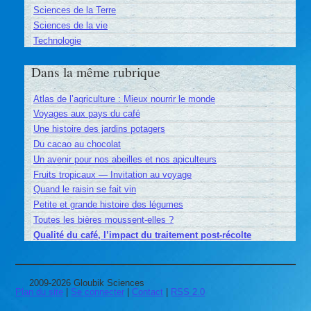
Sciences de la Terre
Sciences de la vie
Technologie
Dans la même rubrique
Atlas de l’agriculture : Mieux nourrir le monde
Voyages aux pays du café
Une histoire des jardins potagers
Du cacao au chocolat
Un avenir pour nos abeilles et nos apiculteurs
Fruits tropicaux — Invitation au voyage
Quand le raisin se fait vin
Petite et grande histoire des légumes
Toutes les bières moussent-elles ?
Qualité du café, l’impact du traitement post-récolte
2009-2026 Gloubik Sciences
Plan du site
|
Se connecter
|
Contact
|
RSS 2.0