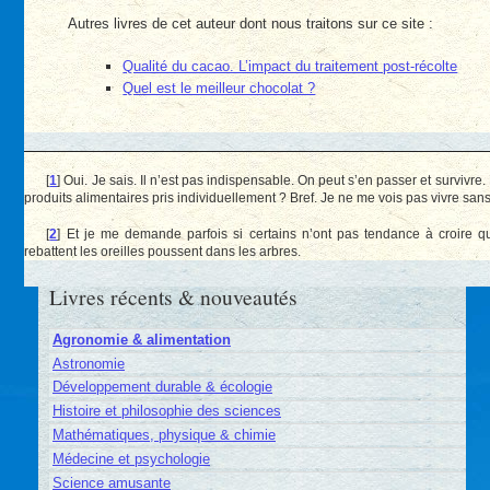
Autres livres de cet auteur dont nous traitons sur ce site :
Qualité du cacao. L’impact du traitement post-récolte
Quel est le meilleur chocolat ?
[
1
]
Oui. Je sais. Il n’est pas indispensable. On peut s’en passer et survivre
produits alimentaires pris individuellement ? Bref. Je ne me vois pas vivre sans
[
2
]
Et je me demande parfois si certains n’ont pas tendance à croire qu
rebattent les oreilles poussent dans les arbres.
Livres récents & nouveautés
Agronomie & alimentation
Astronomie
Développement durable & écologie
Histoire et philosophie des sciences
Mathématiques, physique & chimie
Médecine et psychologie
Science amusante