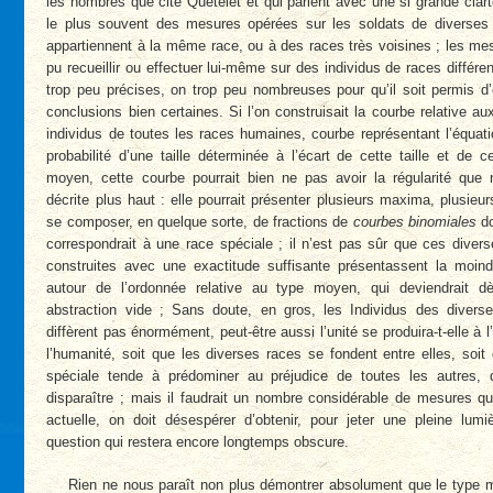
les nombres que cite Quetelet et qui parlent avec une si grande clar
le plus souvent des mesures opérées sur les soldats de diverses 
appartiennent à la même race, ou à des races très voisines ; les mes
pu recueillir ou effectuer lui-même sur des individus de races différe
trop peu précises, on trop peu nombreuses pour qu’il soit permis d’
conclusions bien certaines. Si l’on construisait la courbe relative aux
individus de toutes les races humaines, courbe représentant l’équatio
probabilité d’une taille déterminée à l’écart de cette taille et de c
moyen, cette courbe pourrait bien ne pas avoir la régularité que
décrite plus haut : elle pourrait présenter plusieurs maxima, plusieu
se composer, en quelque sorte, de fractions de
courbes binomiales
do
correspondrait à une race spéciale ; il n’est pas sûr que ces diver
construites avec une exactitude suffisante présentassent la moind
autour de l’ordonnée relative au type moyen, qui deviendrait d
abstraction vide ; Sans doute, en gros, les Individus des divers
diffèrent pas énormément, peut-être aussi l’unité se produira-t-elle à l
l’humanité, soit que les diverses races se fondent entre elles, soit
spéciale tende à prédominer au préjudice de toutes les autres, 
disparaître ; mais il faudrait un nombre considérable de mesures qu
actuelle, on doit désespérer d’obtenir, pour jeter une pleine lumi
question qui restera encore longtemps obscure.
Rien ne nous paraît non plus démontrer absolument que le type 