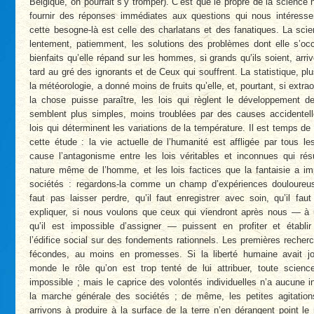
Belgique, on pourrait s’y tromper). C’est que le propre de la science 
fournir des réponses immédiates aux questions qui nous intéressen
cette besogne-là est celle des charlatans et des fanatiques. La sci
lentement, patiemment, les solutions des problèmes dont elle s’occ
bienfaits qu’elle répand sur les hommes, si grands qu’ils soient, arriv
tard au gré des ignorants et de Ceux qui souffrent. La statistique, pl
la météorologie, a donné moins de fruits qu’elle, et, pourtant, si extra
la chose puisse paraître, les lois qui règlent le développement de
semblent plus simples, moins troublées par des causes accidentell
lois qui déterminent les variations de la température. Il est temps de
cette étude : la vie actuelle de l’humanité est affligée par tous 
cause l’antagonisme entre les lois véritables et inconnues qui rés
nature même de l’homme, et les lois factices que la fantaisie a i
sociétés : regardons-la comme un champ d’expériences douloureus
faut pas laisser perdre, qu’il faut enregistrer avec soin, qu’il fau
expliquer, si nous voulons que ceux qui viendront après nous — à
qu’il est impossible d’assigner — puissent en profiter et établir
l’édifice social sur des fondements rationnels. Les premières recher
fécondes, au moins en promesses. Si la liberté humaine avait j
monde le rôle qu’on est trop tenté de lui attribuer, toute science
impossible ; mais le caprice des volontés individuelles n’a aucune i
la marche générale des sociétés ; de même, les petites agitatio
arrivons à produire à la surface de la terre n’en dérangent point 