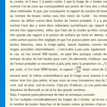
la courbe, et il aura 1 à parier contre 1 que le tirage de n boules 
comme l’un de ceux qui correspondent aux points de l’axe des x situ
deux ordonnées et que, par conséquent, le rapport du nombre de bou
au nombre de boules noires sera très voisin de l’unité : les limit
venons de définir seront dites limites de l’erreur probable, Il y a pl
enclore l’axe des y entre deux ordonnées symétriques par rapport à
encore très rapprochées, telles que l’aire de la courbe qu’elles comp
très grande par rapport à la portion de surface qui reste en dehors, 
cette portion puisse être négligée et que l’on puisse parier arec assur
boules blanches, dans le tirage opéré, seront réparties comme da
tirages possibles intermédiaires , c’est-à-dire à peu près également.
le cas où l’on tirerait 999 boules, on peut être presque certain d
tromper de plus de huit boules pour cent. On démontre, d’ailleurs, que
n
√
de l’erreur probable se resserrent à peu près dans la proportion où
n
9999
999
√
9999
par suite, si l’on tirait 9999 boules, le rapport
étant voisin de 3,
√
999
assurer avec la même vraisemblance que le tirage nous expose à un
moins trois fois plus petite, et que nous ne nous tromperons pas de 
cent, soit en plus, soit en moins. Cela est, d’ailleurs, un cas particuli
théorème de Bernoulli ou de la loi des grands nombres.
Mais il importe particulièrement de faire la remarque suivante :
Si l’on multiplie considérablement les tirages de
n
boules, qu’on les 
le nombre de boules blanches et de boules noires qu’amène chacun d