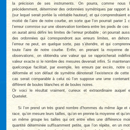
la précision de ses instruments. On pourra, comme nous l’
précédemment, déterminer des ordonnées symétriques par rapport à
(sur lequel serait portée la véritable hauteur), et qui comprendraient e
moitié de l’aire de notre courbe, en sorte que l’on pourrait parier 1 
l’erreur commise sur une observation tombera entre les pieds de ces
on aurait ainsi défini les limites de l’erreur probable ; on pourrait aus
des ordonnées qui correspondront aux erreurs limites, en dehors
l’erreur ne peut, en quelque sorte, pas s’étendre, et qui comprenn
toute l’aire de notre courbe. Enfin, en prenant la moyenne de
observations, on obtiendra une valeur qui se rapprocherait indéfin
valeur exacte si le nombre des mesures devenait infini. Si maintena
quelconque facilitait, par exemple, les erreurs par excès, notre c
déformée et son défaut de symétrie dénoterait l’existence de cette
cas serait comparable à celui où l’on suppose une urne contenan
différent de boules blanches et de boules noires.
Or voici le résultat vraiment, curieux et extraordinaire auquel 
Quetelet.
Si l’on prend un très grand nombre d’hommes du même âge et
race, qu’on mesure leurs tailles, qu’on en prenne la moyenne et qu’o
un même groupe les tailles qui ont entre elles une différence moi
quantité déterminée suffisamment petite, que l’on répète, en un mot