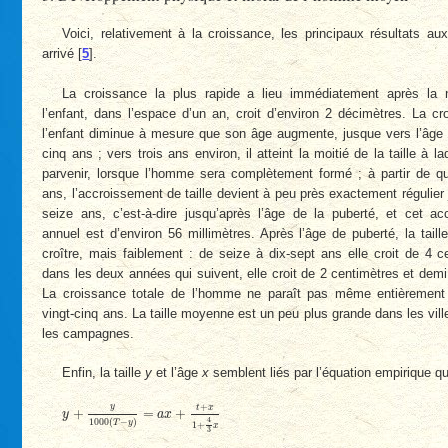
Voici, relativement à la croissance, les principaux résultats aux
arrivé
[
5
]
.
La croissance la plus rapide a lieu immédiatement après la 
l’enfant, dans l’espace d’un an, croit d’environ 2 décimètres. La c
l’enfant diminue à mesure que son âge augmente, jusque vers l’âge 
cinq ans ; vers trois ans environ, il atteint la moitié de la taille à laq
parvenir, lorsque l’homme sera complètement formé ; à partir de qu
ans, l’accroissement de taille devient à peu près exactement régulier
seize ans, c’est-à-dire jusqu’après l’âge de la puberté, et cet ac
annuel est d’environ 56 millimètres. Après l’âge de puberté, la taill
croître, mais faiblement : de seize à dix-sept ans elle croit de 4 c
dans les deux années qui suivent, elle croit de 2 centimètres et dem
La croissance totale de l’homme ne paraît pas même entièrement
vingt-cinq ans. La taille moyenne est un peu plus grande dans les vil
les campagnes.
Enfin, la taille
y
et l’âge
x
semblent liés par l’équation empirique qui
y
+
y
1000
(
T
−
y
)
=
a
x
+
t
+
x
1
+
4
3
x
+
y
t
x
+
=
+
y
a
x
4
1000
(
−
)
T
y
1
+
x
3