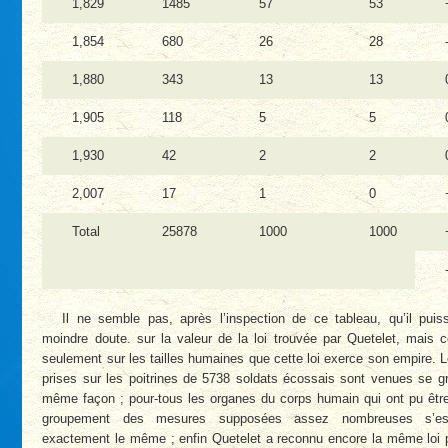
1,829
1485
57
53
1,854
680
26
28
1,880
343
13
13
1,905
118
5
5
1,930
42
2
2
2,007
17
1
0
Total
25878
1000
1000
Il ne semble pas, après l’inspection de ce tableau, qu’il puis
moindre doute. sur la valeur de la loi trouvée par Quetelet, mais 
seulement sur les tailles humaines que cette loi exerce son empire.
prises sur les poitrines de 5738 soldats écossais sont venues se g
même façon ; pour-tous les organes du corps humain qui ont pu être
groupement des mesures supposées assez nombreuses s’est
exactement le même ; enfin Quetelet a reconnu encore la même loi p