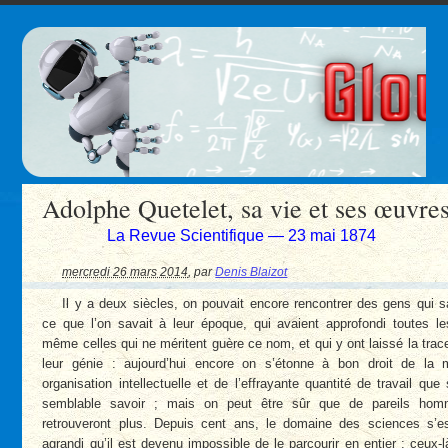
Adolphe Quetelet, sa vie et ses œuvre
La Revue Scientifique — 23 mai 1874
mercredi 26 mars 2014
,
par
Denis Blaizot
Il y a deux siècles, on pouvait encore rencontrer des gens qui s
ce que l’on savait à leur époque, qui avaient approfondi toutes le
même celles qui ne méritent guère ce nom, et qui y ont laissé la trac
leur génie : aujourd’hui encore on s’étonne à bon droit de la m
organisation intellectuelle et de l’effrayante quantité de travail qu
semblable savoir ; mais on peut être sûr que de pareils ho
retrouveront plus. Depuis cent ans, le domaine des sciences s’es
agrandi qu’il est devenu impossible de le parcourir en entier : ceux