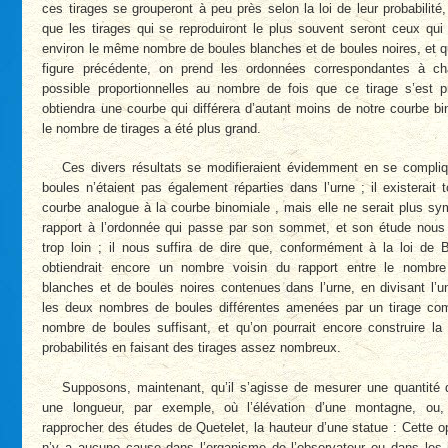
ces tirages se grouperont à peu près selon la loi de leur probabilité, 
que les tirages qui se reproduiront le plus souvent seront ceux qui
environ le même nombre de boules blanches et de boules noires, et qu
figure précédente, on prend les ordonnées correspondantes à ch
possible proportionnelles au nombre de fois que ce tirage s’est p
obtiendra une courbe qui différera d’autant moins de notre courbe b
le nombre de tirages a été plus grand.
Ces divers résultats se modifieraient évidemment en se compliq
boules n’étaient pas également réparties dans l’urne ; il existerait 
courbe analogue à la courbe binomiale , mais elle ne serait plus sy
rapport à l’ordonnée qui passe par son sommet, et son étude nous e
trop loin ; il nous suffira de dire que, conformément à la loi de B
obtiendrait encore un nombre voisin du rapport entre le nombr
blanches et de boules noires contenues dans l’urne, en divisant l’un
les deux nombres de boules différentes amenées par un tirage co
nombre de boules suffisant, et qu’on pourrait encore construire la
probabilités en faisant des tirages assez nombreux.
Supposons, maintenant, qu’il s’agisse de mesurer une quantité 
une longueur, par exemple, où l’élévation d’une montagne, ou
rapprocher des études de Quetelet, la hauteur d’une statue : Cette opé
n’y a aucune cause dans l’organisme de l’observateur ou dans les 