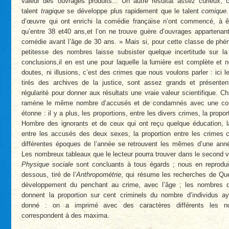
valeur des ouvrages produits... Un autre résultat assez curieux, c
talent
tragique
se développe plus rapidement que le talent
comique
d’œuvre qui ont enrichi la comédie française n’ont commencé, à êt
qu’entre 38 et40 ans,et l’on ne trouve guère d’ouvrages appartenan
comédie avant l’âge de 30 ans. » Mais si, pour cette classe de phé
petitesse des nombres laisse subsister quelque incertitude sur la
conclusions,il en est une pour laquelle la lumière est complète et 
doutes, ni illusions, c’est des crimes que nous voulons parler : ici 
tirés des archives de la justice, sont assez grands et présente
régularité pour donner aux résultats une vraie valeur scientifique. 
ramène le même nombre d’accusés et de condamnés avec une con
étonne : il y a plus, les proportions, entre les divers crimes, la propor
Hombre des ignorants et de ceux qui ont reçu quelque éducation, la
entre les accusés des deux sexes, la proportion entre les crimes
différentes époques de l’année se retrouvent les mêmes d’une année
Les nombreux tableaux que le lecteur pourra trouver dans le second 
Physique sociale
sont concluants à tous égards ; nous en reprodui
dessous, tiré de l’
Anthropométrie
, qui résume les recherches de Que
développement du penchant au crime, avec l’âge ; les nombres q
donnent la proportion sur cent criminels du nombre d’individus a
donné : on a imprimé avec des caractères différents les n
correspondent à des maxima.