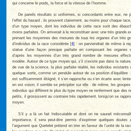
qui concerne le poids, la force et la vitesse de l’homme.
De pareils résultats si uniformes, si concordants entre eux, ne 
l’effet du hasard ; ils prouvent clairement, au moins pour chaque race,
d’un type moyen, dont les individus de cette race sont des ébauc
moins parfaites. On arriverait à le reconstituer avec une très grande e
prenant les moyennes des mesures de tous les organes d’un très g
d’individus de la race considérée
[
4
]
: on parviendrait de même à rep
statue d’une façon presque parfaite en composant les organes 
d’après les moyennes d’un très grand nombre de mesures effect
modèle. Autour de ce type moyen qui, s’il n’existe pas dans la nature,
de vue de la science, la plus parfaite réalité, les individus existants 
quelque sorte, comme un pendule autour de sa position d’équilibre : 
est suffisamment éloigné, il s’en rapproche ou s’en écarte avec lenteur
en est voisin, il semble se précipiter sur elle : de même, les groupes 
individus qui diffèrent le plus du type moyen ne renferment que des 
petits, il grossissent au contraire très rapidement, lorsqu’on se rappr
moyen.
S’il y a là un fait Indiscutable et dont on ne saurait méconnaî
importance, il sera peut-être permis d’exprimer quelques doutes 
l’argument que Quetelet prétend en tirer en faveur de l’unité de la ra