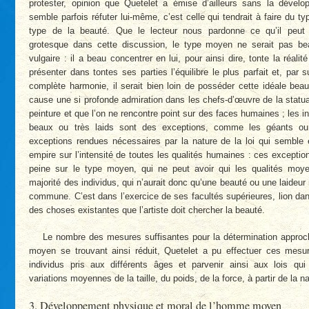
protester, opinion que Quetelet a émise d’ailleurs sans la dévelop
semble parfois réfuter lui-même, c’est celle qui tendrait à faire du t
type de la beauté. Que le lecteur nous pardonne ce qu’il peut
grotesque dans cette discussion, le type moyen ne serait pas beau
vulgaire : il a beau concentrer en lui, pour ainsi dire, tonte la réalit
présenter dans tontes ses parties l’équilibre le plus parfait et, par su
complète harmonie, il serait bien loin de posséder cette idéale bea
cause une si profonde admiration dans les chefs-d’œuvre de la statua
peinture et que l’on ne rencontre point sur des faces humaines ; les in
beaux ou très laids sont des exceptions, comme les géants ou
exceptions rendues nécessaires par la nature de la loi qui semble 
empire sur l’intensité de toutes les qualités humaines : ces exception
peine sur le type moyen, qui ne peut avoir qui les qualités moy
majorité des individus, qui n’aurait donc qu’une beauté ou une laideu
commune. C’est dans l’exercice de ses facultés supérieures, lion dans
des choses existantes que l’artiste doit chercher la beauté.
Le nombre des mesures suffisantes pour la détermination approc
moyen se trouvant ainsi réduit, Quetelet a pu effectuer ces mesu
individus pris aux différents âges et parvenir ainsi aux lois qui 
variations moyennes de la taille, du poids, de la force, à partir de la 
3. Développement physique et moral de l’homme moyen