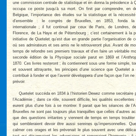
une commission centrale de statistique et en donna la présidence à Q
occupa ce poste jusqu’à sa mort. On finit par comprendre, en d
Belgique, l’importance des études sur la statistique et la nécessit
d’ensemble : le congrès de Bruxelles, en 1853, fonda la s
internationale ; il fut continué par ceux de Paris, de Londres, de
Florence, de La Haye et de Pétersbourg ; c’est certainement à la p
initiative de Quetelet qu’est due en grande partie l’organisation de 
où ses admirateurs et ses amis ne le retrouveront plus. Avant de mouri
temps de refondre ses premiers travaux et d’en faire un véritable 
seconde édition de la
Physique sociale
parut en 1869 et l’
Anthro
1870. Ces livres resteront ; ils contiennent sous une forme simple, tou
et souvent attrayante, les principes d’une science que Quetelet a
contribué à fonder et que l’avenir développera d’une façon que l’on ne
prévoir.
Quetelet succéda en 1834 à l’historien Dewez comme secrétaire 
l’Académie ; dans ce rôle, souvent difficile, les qualités excellente
eurent plus d’une fois à se montrer. Il parait que les séances de l
Bruxelles ne sont pas toujours plus tranquilles que celles d’autres a
que des questions irritantes y viennent de temps en temps troubler
qui sembleraient devoir être aussi sereines qu’impersonnelles. Que
calmer ces orages et les prévenait le plus souvent avec une délica
tact qui désarmaient les adversaires et ramenaient l’harmonie ; il