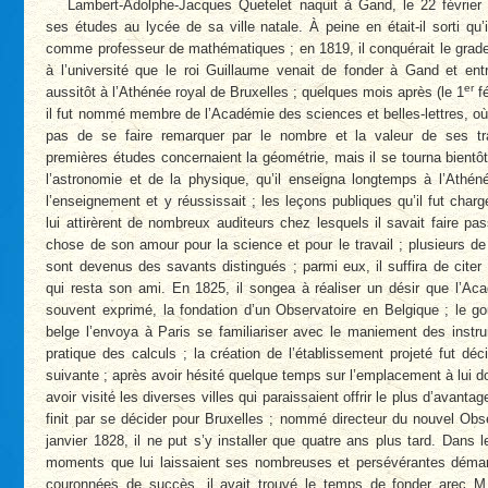
Lambert-Adolphe-Jacques Quetelet naquit à Gand, le 22 février 1
ses études au lycée de sa ville natale. À peine en était-il sorti qu’i
comme professeur de mathématiques ; en 1819, il conquérait le grad
à l’université que le roi Guillaume venait de fonder à Gand et ent
er
aussitôt à l’Athénée royal de Bruxelles ; quelques mois après (le 1
fé
il fut nommé membre de l’Académie des sciences et belles-lettres, où
pas de se faire remarquer par le nombre et la valeur de ses t
premières études concernaient la géométrie, mais il se tourna bientô
l’astronomie et de la physique, qu’il enseigna longtemps à l’Athéné
l’enseignement et y réussissait ; les leçons publiques qu’il fut char
lui attirèrent de nombreux auditeurs chez lesquels il savait faire pa
chose de son amour pour la science et pour le travail ; plusieurs d
sont devenus des savants distingués ; parmi eux, il suffira de citer
qui resta son ami. En 1825, il songea à réaliser un désir que l’Ac
souvent exprimé, la fondation d’un Observatoire en Belgique ; le g
belge l’envoya à Paris se familiariser avec le maniement des instr
pratique des calculs ; la création de l’établissement projeté fut déc
suivante ; après avoir hésité quelque temps sur l’emplacement à lui d
avoir visité les diverses villes qui paraissaient offrir le plus d’avanta
finit par se décider pour Bruxelles ; nommé directeur du nouvel Obs
janvier 1828, il ne put s’y installer que quatre ans plus tard. Dans 
moments que lui laissaient ses nombreuses et persévérantes démar
couronnées de succès, il avait trouvé le temps de fonder arec M.