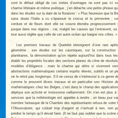
sont le défaut obligé de ces sortes d’ouvrages ne sont pas ici s
charme littéraire et même poétique ; j’en détache une petite phrase qu
dans les études sur la date de la floraison : « Plus heureuse que la Be
sans doute l’Italie a vu s’épanouir le crocus et la primevère ; c
verdure et de fleurs dont elle se couvre étendra progressivement
jusque dans nos régions ; car, malgré les causes qui l’entravent, s
tout aussi réglée que celle de cet autre océan qui baigne nos côtes. »
Les premiers travaux de Quetelet témoignent d’une rare aptit
géométrie : ses études sur les caustiques, sur la construction 
planétaires, la démonstration qu’on répète aujourd’hui dans tous le
établir les propriétés focales des sections planes du cône de révoluti
modèles d’élégance ; mais le charme qui attire si vivement ver
abstractions mathématiques certains esprits élevés, subtils et un p
ne le retint pas longtemps. S’il ne cessa de s’intéresser à ce genre d
comme le prouvent divers travaux et en particulier son
Histoire d
mathématiques chez les Belges
, c’est dans le champ des applications
déploya son activité et moissonna vaillamment. On n’en est plus à 
services que la météorologie est appelée à rendre ; un beau jour c
membre fantasque de la Chambre des représentants refusa de voter l
I’Observatoire, qui coûtait trop d’argent et n’arrivait à rien, no
prédire le temps qu’il devait faire. (Il ne faut pas oublier que la scèn