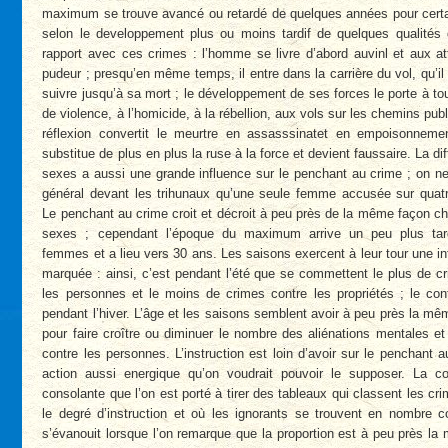
maximum se trouve avancé ou retardé de quelques années pour certa
selon le developpement plus ou moins tardif de quelques qualités 
rapport avec ces crimes : l’homme se livre d’abord auvinl et aux at
pudeur ; presqu’en même temps, il entre dans la carrière du vol, qu’il
suivre jusqu’à sa mort ; le développement de ses forces le porte à to
de violence, à l’homicide, à la rébellion, aux vols sur les chemins publ
réflexion convertit le meurtre en assasssinatet en empoisonnement
substitue de plus en plus la ruse à la force et devient faussaire. La di
sexes a aussi une grande influence sur le penchant au crime ; on n
général devant les trihunaux qu’une seule femme accusée sur qua
Le penchant au crime croit et décroit à peu près de la même façon c
sexes ; cependant l’époque du maximum arrive un peu plus tar
femmes et a lieu vers 30 ans. Les saisons exercent à leur tour une in
marquée : ainsi, c’est pendant l’été que se commettent le plus de c
les personnes et le moins de crimes contre les propriétés ; le cont
pendant l’hiver. L’âge et les saisons semblent avoir à peu près la mê
pour faire croître ou diminuer le nombre des aliénations mentales e
contre les personnes. L’instruction est loin d’avoir sur le penchant 
action aussi energique qu’on voudrait pouvoir le supposer. La co
consolante que l’on est porté à tirer des tableaux qui classent les cri
le degré d’instruction et où les ignorants se trouvent en nombre c
s’évanouit lorsque l’on remarque que la proportion est à peu près l