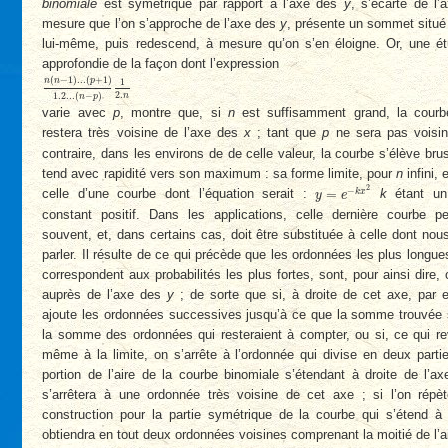
binomiale
est symétrique par rapport à l’axe des
y
, s’écarte de l
mesure que l’on s’approche de l’axe des
y
, présente un sommet situé
lui-même, puis redescend, à mesure qu’on s’en éloigne. Or, une é
approfondie de la façon dont l’expression
n
(
n
−
1
)
.
.
.
(
p
+
1
)
1
.
2...
(
n
−
p
)
1
2.
n
(
−
1
)
.
.
.
(
+
1
)
n
n
p
1
2.
1
.
2...
(
−
)
n
n
p
varie avec
p
, montre que, si
n
est suffisamment grand, la courb
restera très voisine de l’axe des
x
; tant que
p
ne sera pas voisi
contraire, dans les environs de de celle valeur, la courbe s’élève br
tend avec rapidité vers son maximum : sa forme limite, pour
n
infini, 
y
=
e
−
k
x
2
2
−
=
k
x
celle d’une courbe dont l’équation serait :
k
étant un 
y
e
constant positif. Dans les applications, celle dernière courbe pe
souvent, et, dans certains cas, doit être substituée à celle dont no
parler. Il résulte de ce qui précède que les ordonnées les plus longues
correspondent aux probabilités les plus fortes, sont, pour ainsi dire
auprès de l’axe des
y
; de sorte que si, à droite de cet axe, par 
ajoute les ordonnées successives jusqu’à ce que la somme trouvée s
la somme des ordonnées qui resteraient à compter, ou si, ce qui re
même à la limite, on s’arrête à l’ordonnée qui divise en deux parti
portion de l’aire de la courbe binomiale s’étendant à droite de l’a
s’arrêtera à une ordonnée très voisine de cet axe ; si l’on rép
construction pour la partie symétrique de la courbe qui s’étend à
obtiendra en tout deux ordonnées voisines comprenant la moitié de l’ai