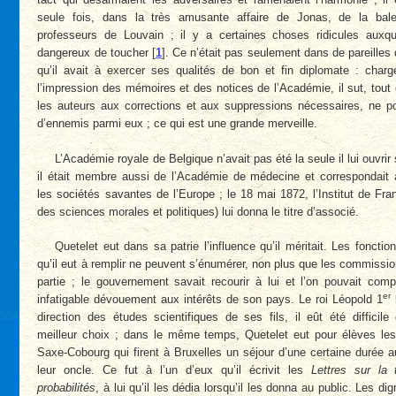
seule fois, dans la très amusante affaire de Jonas, de la bal
professeurs de Louvain ; il y a certaines choses ridicules auxque
dangereux de toucher
[
1
]
. Ce n’était pas seulement dans de pareilles
qu’il avait à exercer ses qualités de bon et fin diplomate : charg
l’impression des mémoires et des notices de l’Académie, il sut, tou
les auteurs aux corrections et aux suppressions nécessaires, ne po
d’ennemis parmi eux ; ce qui est une grande merveille.
L’Académie royale de Belgique n’avait pas été la seule il lui ouvrir
il était membre aussi de l’Académie de médecine et correspondait 
les sociétés savantes de l’Europe ; le 18 mai 1872, l’Institut de Fra
des sciences morales et politiques) lui donna le titre d’associé.
Quetelet eut dans sa patrie l’influence qu’il méritait. Les fonction
qu’il eut à remplir ne peuvent s’énumérer, non plus que les commissions
partie ; le gouvernement savait recourir à lui et l’on pouvait com
er
infatigable dévouement aux intérêts de son pays. Le roi Léopold 1
direction des études scientifiques de ses fils, il eût été difficile
meilleur choix ; dans le même temps, Quetelet eut pour élèves les
Saxe-Cobourg qui firent à Bruxelles un séjour d’une certaine durée a
leur oncle. Ce fut à l’un d’eux qu’il écrivit les
Lettres sur la 
probabilités
, à lui qu’il les dédia lorsqu’il les donna au public. Les di