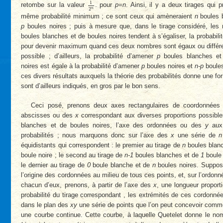
1
2
n
1
retombe sur la valeur
. pour
p=n
. Ainsi, il y a deux tirages qui p
n
2
même probabilité minimum ; ce sont ceux qui amèneraient
n
boules 
p
boules noires ; puis à mesure que, dans le tirage considéré, les
boules blanches et de boules noires tendent à s’égaliser, la probabil
pour devenir maximum quand ces deux nombres sont égaux ou différe
possible ; d’ailleurs, la probabilité d’amener
p
boules blanches e
noires est égale à la probabilité d’amener
p
boules noires et
n-p
boules
ces divers résultats auxquels la théorie des probabilités donne une fo
sont d’ailleurs indiqués, en gros par le bon sens.
Ceci posé, prenons deux axes rectangulaires de coordonnées 
abscisses ou des
x
correspondant aux diverses proportions possible
blanches et de boules noires, l’axe des ordonnées ou des
y
aux 
probabilités ; nous marquons donc sur l’axe des
x
une série de
n
équidistants qui correspondent : le premier au tirage de
n
boules blan
boule noire ; le second au tirage de
n-1
boules blanches et de
1
boule 
le dernier au tirage de
0
boule blanche et de
n
boules noires. Suppos
l’origine des cordonnées au milieu de tous ces points, et, sur l’ordonné
chacun d’eux, prenons, à partir de l’axe des
x
, une longueur proporti
probabilité du tirage correspondant , les extrémités de ces cordonné
dans le plan des
xy
une série de points que l’on peut concevoir comm
une courbe continue. Cette courbe, à laquelle Quetelet donne le n