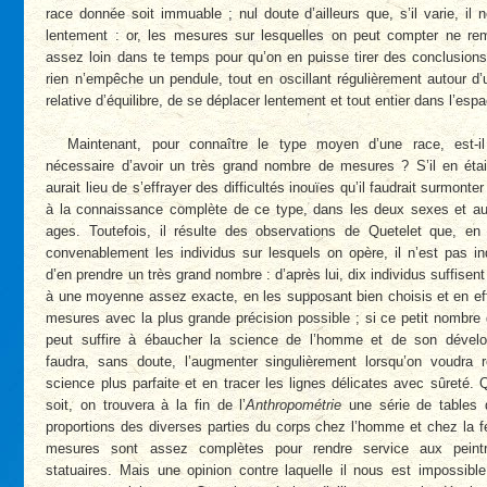
race donnée soit immuable ; nul doute d’ailleurs que, s’il varie, il n
lentement : or, les mesures sur lesquelles on peut compter ne re
assez loin dans te temps pour qu’on en puisse tirer des conclusions
rien n’empêche un pendule, tout en oscillant régulièrement autour d’
relative d’équilibre, de se déplacer lentement et tout entier dans l’esp
Maintenant, pour connaître le type moyen d’une race, est-il
nécessaire d’avoir un très grand nombre de mesures ? S’il en était
aurait lieu de s’effrayer des difficultés inouïes qu’il faudrait surmonter
à la connaissance complète de ce type, dans les deux sexes et aux
ages. Toutefois, il résulte des observations de Quetelet que, en 
convenablement les individus sur lesquels on opère, il n’est pas i
d’en prendre un très grand nombre : d’après lui, dix individus suffisent
à une moyenne assez exacte, en les supposant bien choisis et en ef
mesures avec la plus grande précision possible ; si ce petit nombr
peut suffire à ébaucher la science de l’homme et de son dévelo
faudra, sans doute, l’augmenter singulièrement lorsqu’on voudra r
science plus parfaite et en tracer les lignes délicates avec sûreté. Q
soit, on trouvera à la fin de l’
Anthropométrie
une série de tables 
proportions des diverses parties du corps chez l’homme et chez la 
mesures sont assez complètes pour rendre service aux peint
statuaires. Mais une opinion contre laquelle il nous est impossibl