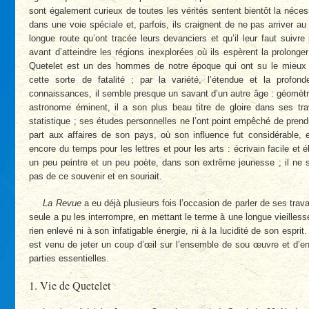
sont également curieux de toutes les vérités sentent bientôt la nécess
dans une voie spéciale et, parfois, ils craignent de ne pas arriver au
longue route qu’ont tracée leurs devanciers et qu’il leur faut suivr
avant d’atteindre les régions inexplorées où ils espèrent la prolong
Quetelet est un des hommes de notre époque qui ont su le mieux
cette sorte de fatalité ; par la variété, l’étendue et la profon
connaissances, il semble presque un savant d’un autre âge : géomètr
astronome éminent, il a son plus beau titre de gloire dans ses tra
statistique ; ses études personnelles ne l’ont point empêché de prend
part aux affaires de son pays, où son influence fut considérable, et
encore du temps pour les lettres et pour les arts : écrivain facile et él
un peu peintre et un peu poète, dans son extrême jeunesse ; il ne 
pas de ce souvenir et en souriait.
La Revue
a eu déjà plusieurs fois l’occasion de parler de ses trava
seule a pu les interrompre, en mettant le terme à une longue vieillesse
rien enlevé ni à son infatigable énergie, ni à la lucidité de son espri
est venu de jeter un coup d’œil sur l’ensemble de sou œuvre et d’en
parties essentielles.
1. Vie de Quetelet