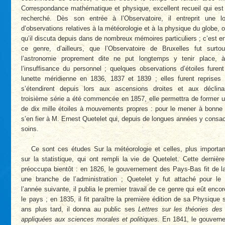
Correspondance mathématique et physique, excellent recueil qui est
recherché. Dès son entrée à l’Observatoire, il entreprit une l
d’observations relatives à la météorologie et à la physique du globe, 
qu’il discuta depuis dans de nombreux mémoires particuliers ; c’est e
ce genre, d’ailleurs, que l’Observatoire de Bruxelles fut surto
l’astronomie proprement dite ne put longtemps y tenir place,
l’insuffisance du personnel ; quelques observations d’étoiles furent
lunette méridienne en 1836, 1837 et 1839 ; elles furent reprises
s’étendirent depuis lors aux ascensions droites et aux déclin
troisième série a été commencée en 1857, elle permettra de former 
de dix mille étoiles à mouvements propres : pour le mener à bonne 
s’en fier à M. Ernest Quetelet qui, depuis de longues années y consa
soins.
Ce sont ces études Sur la météorologie et celles, plus importa
sur la statistique, qui ont rempli la vie de Quetelet. Cette dernièr
préoccupa bientôt : en 1826, le gouvernement des Pays-Bas fit de la
une branche de l’administration ; Quetelet y fut attaché pour le 
l’année suivante, il publia le premier travail de ce genre qui eût enco
le pays ; en 1835, il fit paraître la première édition de sa Physique s
ans plus tard, il donna au public ses
Lettres sur les théories des 
appliquées aux sciences morales et politiques.
En 1841, le gouvern