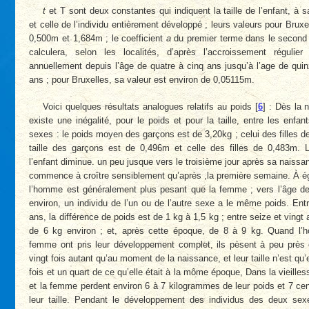
t
et T sont deux constantes qui indiquent la taille de l’enfant, à 
et celle de l’individu entièrement développé ; leurs valeurs pour Bruxe
0,500m et 1,684m ; le coefficient
a
du premier terme dans le secon
calculera, selon les localités, d’après l’accroissement régulier
annuellement depuis l’âge de quatre à cinq ans jusqu’à l’age de qui
ans ; pour Bruxelles, sa valeur est environ de 0,05115m.
Voici quelques résultats analogues relatifs au poids
[
6
]
: Dès la n
existe une inégalité, pour le poids et pour la taille, entre les enfa
sexes : le poids moyen des garçons est de 3,20kg ; celui des filles de
taille des garçons est de 0,496m et celle des filles de 0,483m. 
l’enfant diminue. un peu jusque vers le troisième jour après sa naissanc
commence à croître sensiblement qu’après ,la première semaine. À ég
l’homme est généralement plus pesant que la femme ; vers l’âge d
environ, un individu de l’un ou de l’autre sexe a le même poids. Entr
ans, la différence de poids est de 1 kg à 1,5 kg ; entre seize et vingt 
de 6 kg environ ; et, après cette époque, de 8 à 9 kg. Quand l’
femme ont pris leur développement complet, ils pèsent à peu près
vingt fois autant qu’au moment de la naissance, et leur taille n’est qu’
fois et un quart de ce qu’elle était à la môme époque, Dans la vieille
et la femme perdent environ 6 à 7 kilogrammes de leur poids et 7 ce
leur taille. Pendant le développement des individus des deux sex