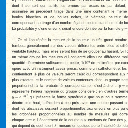
dont il se sert qui facilite les erreurs par excès ou par défaut, 
assimilée au précédent tirage dans une urne contenant le mêm
boules blanches et de boules noires, la véritable hauteur de
correspondant au tirage d’un nombre égal de boules blanches et de bo
y
=
=
La probabilité y d’une erreur
x
serait encore donnée par la formule
y
Or, si l’on répète la mesure de la hauteur un très grand nombre
tombera généralement sur des valeurs différentes entre elles et diffé
véritable hauteur, mais elles seront loin de se grouper au hasard. Si l
un même groupe les mesures qui ont entre elles une différence moi
e
quantité déterminée suffisamment petite, 1/10
de millimètre, par exem
opère avec un instrument assez précis, comme un cathétomètre, les 
contiendront le plus de valeurs seront ceux qui corresspondent aux
plus exactes, et le nombre de valeurs contenues dans un groupe ser
y
=
e
−
=
proportionnel à la probabilité correspondante, c’est-à-dire :
y
représente l’erreur moyenne du groupe considéré ; en d’autres term
y
=
e
−
k
x
2
2
−
=
k
x
qui présente la forme symétrique que nous nous somme
y
e
décrire plus haut, coïncidera à peu près avec une courbe passant pa
dont les abscisses seraient proportionnelles aux erreurs en plus ou 
les ordonnées proportionnelles au nombre de mesures qui corr
chaque erreur. L’écartement de la courbe aux environs de l’axe des
y
qui dépend du coefficient
k
, mesure en quelque sorte l’habileté de l’ob