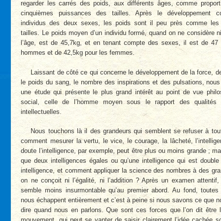
regarder les carrés des poids, aux différents âges, comme proport
cinquièmes puissances des tailles. Après le développement c
individus des deux sexes, les poids sont il peu près comme les
tailles. Le poids moyen d’un individu formé, quand on ne considère ni
l’âge, est de 45,7kg, et en tenant compte des sexes, il est de 47 
hommes et de 42,5kg pour les femmes.
Laissant de côté ce qui concerne le développement de la force, de
le poids du sang, le nombre des inspirations et des pulsations, nou
une étude qui présente le plus grand intérêt au point de vue philo
social, celle de l’homme moyen sous le rapport des qualités 
intellectuelles.
Nous touchons là il des grandeurs qui semblent se refuser à to
comment mesurer la vertu, le vice, le courage, la lâcheté, l’intelli
doute l’intelligence, par exemple, peut être plus ou moins grande ; ma
que deux intelligences égales ou qu’une intelligence qui est double
intelligence, et comment appliquer la science des nombres à des gr
on ne conçoit ni l’égalité, ni l’addition ? Après un examen attentif, l
semble moins insurmontable qu’au premier abord. Au fond, toutes
nous échappent entièrement et c’est à peine si nous savons ce que 
dire quand nous en parlons. Que sont ces forces que l’on dit être 
mouvement, qui peut se vanter de saisir clairement l’idée cachée s