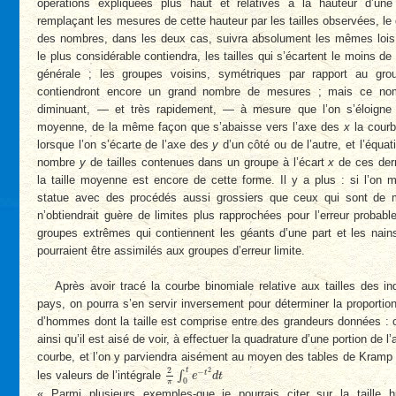
opérations expliquées plus haut et relatives à la hauteur d’une
remplaçant les mesures de cette hauteur par les tailles observées, l
des nombres, dans les deux cas, suivra absolument les mêmes lois 
le plus considérable contiendra, les tailles qui s’écartent le moins d
générale ; les groupes voisins, symétriques par rapport au gr
contiendront encore un grand nombre de mesures ; mais ce nom
diminuant, — et très rapidement, — à mesure que l’on s’éloigne d
moyenne, de la même façon que s’abaisse vers l’axe des
x
la cour
lorsque l’on s’écarte de l’axe des
y
d’un côté ou de l’autre, et l’équati
nombre
y
de tailles contenues dans un groupe à l’écart
x
de ces dern
la taille moyenne est encore de cette forme. Il y a plus : si l’on 
statue avec des procédés aussi grossiers que ceux qui sont de m
n’obtiendrait guère de limites plus rapprochées pour l’erreur probable
groupes extrêmes qui contiennent les géants d’une part et les nains
pourraient être assimilés aux groupes d’erreur limite.
Après avoir tracé la courbe binomiale relative aux tailles des in
pays, on pourra s’en servir inversement pour déterminer la proporti
d’hommes dont la taille est comprise entre des grandeurs données : c
ainsi qu’il est aisé de voir, à effectuer la quadrature d’une portion de l’
courbe, et l’on y parviendra aisément au moyen des tables de Kramp
2
π
∫
0
t
e
−
t
2
d
t
2
2
t
−
t
les valeurs de l’intégrale
∫
e
d
t
0
π
« Parmi plusieurs exemples-que je pourrais citer sur la taille h