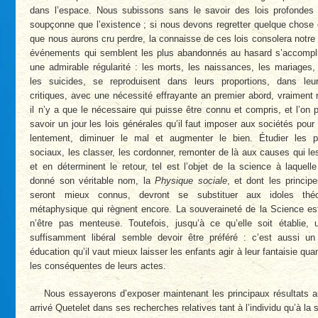
dans l’espace. Nous subissons sans le savoir des lois profondes
soupçonne que l’existence ; si nous devons regretter quelque chose d
que nous aurons cru perdre, la connaisse de ces lois consolera notre 
événements qui semblent les plus abandonnés au hasard s’accompl
une admirable régularité : les morts, les naissances, les mariages,
les suicides, se reproduisent dans leurs proportions, dans le
critiques, avec une nécessité effrayante an premier abord, vraiment 
il n’y a que le nécessaire qui puisse être connu et compris, et l’on 
savoir un jour les lois générales qu’il faut imposer aux sociétés pour 
lentement, diminuer le mal et augmenter le bien. Étudier les
sociaux, les classer, les cordonner, remonter de là aux causes qui le
et en déterminent le retour, tel est l’objet de la science à laquell
donné son véritable nom, la
Physique sociale
, et dont les principe
seront mieux connus, devront se substituer aux idoles théo
métaphysique qui règnent encore. La souveraineté de la Science est
n’être pas menteuse. Toutefois, jusqu’à ce qu’elle soit établie,
suffisamment libéral semble devoir être préféré : c’est aussi un 
éducation qu’il vaut mieux laisser les enfants agir à leur fantaisie qua
les conséquentes de leurs actes.
Nous essayerons d’exposer maintenant les principaux résultats 
arrivé Quetelet dans ses recherches relatives tant à l’individu qu’à la 