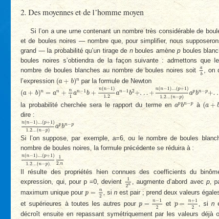
2. Des moyennes et de l’homme moyen
Si l’on a une urne contenant un nombre très considérable de bou
et de boules noires — nombre que, pour simplifier, nous supposeron
grand — la probabilité qu’un tirage de
n
boules amène
p
boules blan
boules noires s’obtiendra de la façon suivante : admettons que le
a
b
a
nombre de boules blanches au nombre de boules noires soit
, on 
b
(
a
+
b
)
n
(
+
)
n
l’expression
par la formule de Newton
a
b
(
a
+
b
)
n
=
a
n
+
n
1
a
n
−
1
b
+
n
(
n
−
1
)
1
.
2
a
n
−
1
b
2
+
.
.
.
+
n
(
n
−
1
)
.
.
.
(
p
+
1
)
1
.
2...
(
(
−
1
)
(
−
1
)
.
.
.
(
+
1
)
n
n
n
n
p
n
−
1
−
1
2
−
(
+
)
=
+
+
+
.
.
.
+
+
.
.
n
n
n
n
p
n
p
a
b
a
a
b
a
b
a
b
1
1
.
2
1
.
2...
(
−
)
n
p
a
p
b
n
−
p
(
a
+
b
−
(
+
p
n
p
la probabilité cherchée sera le rapport du terme en
à
a
b
a
dire :
n
(
n
−
1
)
.
.
.
(
p
+
1
)
1
.
2...
(
n
−
p
)
a
p
b
n
−
p
(
−
1
)
.
.
.
(
+
1
)
n
n
p
−
p
n
p
a
b
1
.
2...
(
−
)
n
p
Si l’on suppose, par exemple, a=6, ou le nombre de boules blanc
nombre de boules noires, la formule précédente se réduira à :
n
(
n
−
1
)
.
.
.
(
p
+
1
)
1
.
2...
(
n
−
p
)
1
2.
n
(
−
1
)
.
.
.
(
+
1
)
n
n
p
1
2.
1
.
2...
(
−
)
n
n
p
Il résulte des propriétés hien connues des coefficients du binôm
1
2
n
1
expression, qui, pour p =0, devient
, augmente d’abord avec
p
, p
n
2
p
=
n
2
n
=
maximum unique pour
, si
n
est pair ; prend deux valeurs égales
p
2
p
=
n
−
1
2
p
=
n
+
1
2
−
1
+
1
n
n
=
=
et supérieures à toutes les autres pour
et
, si
n
e
p
p
2
2
décroît ensuite en repassant symétriquement par les valeurs déjà o