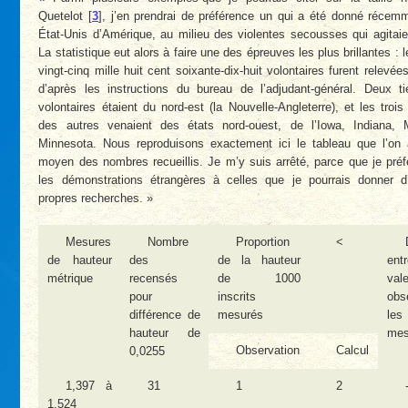
Quetelot
[
3
]
, j’en prendrai de préférence un qui a été donné récem
État-Unis d’Amérique, au milieu des violentes secousses qui agitai
La statistique eut alors à faire une des épreuves les plus brillantes : l
vingt-cinq mille huit cent soixante-dix-huit volontaires furent relevée
d’après les instructions du bureau de l’adjudant-général. Deux t
volontaires étaient du nord-est (la Nouvelle-Angleterre), et les troi
des autres venaient des états nord-ouest, de l’Iowa, Indiana, 
Minnesota. Nous reproduisons exactement ici le tableau que l’on
moyen des nombres recueillis. Je m’y suis arrêté, parce que je préf
les démonstrations étrangères à celles que je pourrais donner 
propres recherches. »
Mesures
Nombre
Proportion
<
de hauteur
des
de la hauteur
en
métrique
recensés
de 1000
val
pour
inscrits
obs
différence de
mesurés
les
hauteur de
mes
Observation
Calcul
0,0255
1,397 à
31
1
2
1.524