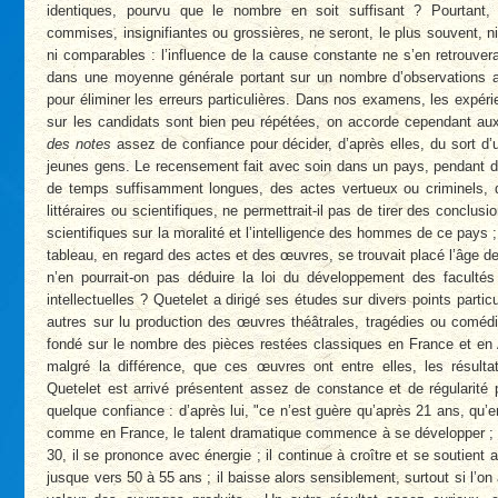
identiques, pourvu que le nombre en soit suffisant ? Pourtant, 
commises, insignifiantes ou grossières, ne seront, le plus souvent, ni
ni comparables : l’influence de la cause constante ne s’en retrouve
dans une moyenne générale portant sur un nombre d’observations 
pour éliminer les erreurs particulières. Dans nos examens, les expéri
sur les candidats sont bien peu répétées, on accorde cependant a
des notes
assez de confiance pour décider, d’après elles, du sort d’
jeunes gens. Le recensement fait avec soin dans un pays, pendant d
de temps suffisamment longues, des actes vertueux ou criminels,
littéraires ou scientifiques, ne permettrait-il pas de tirer des conclus
scientifiques sur la moralité et l’intelligence des hommes de ce pays ;
tableau, en regard des actes et des œuvres, se trouvait placé l’âge de
n’en pourrait-on pas déduire la loi du développement des facultés
intellectuelles ? Quetelet a dirigé ses études sur divers points particu
autres sur lu production des œuvres théâtrales, tragédies ou comédie
fondé sur le nombre des pièces restées classiques en France et en 
malgré la différence, que ces œuvres ont entre elles, les résulta
Quetelet est arrivé présentent assez de constance et de régularité 
quelque confiance : d’après lui, "ce n’est guère qu’après 21 ans, qu’e
comme en France, le talent dramatique commence à se développer ; e
30, il se prononce avec énergie ; il continue à croître et se soutient 
jusque vers 50 à 55 ans ; il baisse alors sensiblement, surtout si l’on 