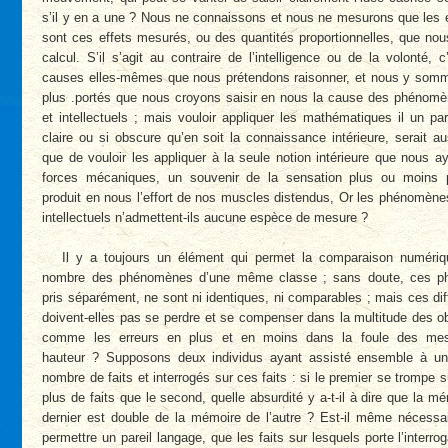
s’il y en a une ? Nous ne connaissons et nous ne mesurons que les e
sont ces effets mesurés, ou des quantités proportionnelles, que nou
calcul. S’il s’agit au contraire de l’intelligence ou de la volonté, c
causes elles-mêmes que nous prétendons raisonner, et nous y somm
plus .portés que nous croyons saisir en nous la cause des phénom
et intellectuels ; mais vouloir appliquer les mathématiques il un pare
claire ou si obscure qu’en soit la connaissance intérieure, serait a
que de vouloir les appliquer à la seule notion intérieure que nous a
forces mécaniques, un souvenir de la sensation plus ou moins 
produit en nous l’effort de nos muscles distendus, Or les phénomèn
intellectuels n’admettent-ils aucune espèce de mesure ?
Il y a toujours un élément qui permet la comparaison numériqu
nombre des phénomènes d’une même classe ; sans doute, ces p
pris séparément, ne sont ni identiques, ni comparables ; mais ces di
doivent-elles pas se perdre et se compenser dans la multitude des o
comme les erreurs en plus et en moins dans la foule des mes
hauteur ? Supposons deux individus ayant assisté ensemble à un
nombre de faits et interrogés sur ces faits : si le premier se trompe s
plus de faits que le second, quelle absurdité y a-t-il à dire que la m
dernier est double de la mémoire de l’autre ? Est-il même nécessai
permettre un pareil langage, que les faits sur lesquels porte l’interrog