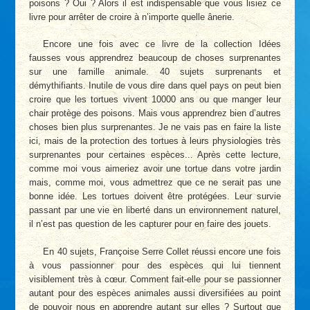
poisons ? Oui ? Alors il est indispensable que vous lisiez ce
livre pour arrêter de croire à n’importe quelle ânerie.
Encore une fois avec ce livre de la collection Idées
fausses vous apprendrez beaucoup de choses surprenantes
sur une famille animale. 40 sujets surprenants et
démythifiants. Inutile de vous dire dans quel pays on peut bien
croire que les tortues vivent 10000 ans ou que manger leur
chair protège des poisons. Mais vous apprendrez bien d’autres
choses bien plus surprenantes. Je ne vais pas en faire la liste
ici, mais de la protection des tortues à leurs physiologies très
surprenantes pour certaines espèces... Après cette lecture,
comme moi vous aimeriez avoir une tortue dans votre jardin
mais, comme moi, vous admettrez que ce ne serait pas une
bonne idée. Les tortues doivent être protégées. Leur survie
passant par une vie en liberté dans un environnement naturel,
il n’est pas question de les capturer pour en faire des jouets.
En 40 sujets, Françoise Serre Collet réussi encore une fois
à vous passionner pour des espèces qui lui tiennent
visiblement très à cœur. Comment fait-elle pour se passionner
autant pour des espèces animales aussi diversifiées au point
de pouvoir nous en apprendre autant sur elles ? Surtout que