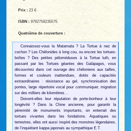
Prix :
23 €
ISBN :
9782759235575
Quatrième de couverture :
Connaissez-vous la Matamata ? La Tortue à nez de
cochon ? Les Chélonides à long cou, ou encore les tortues-
boîtes ? Des petites péloméduses à la Tortue luth, en
passant par les Tortues géantes des Galápagos, vous
découvrirez dans cet ouvrage des chéloniens aux tailles,
formes et couleurs inattendues, dotés de capacités
extraordinaires : résistance au gel, synchronisation des
pontes, large répertoire vocal pour communiquer, migration
sur des milliers de kilomètres…
Doivent-elles leur réputation de porte-bonheur à leur
longévité ? Dans la Chine ancienne, pour garantir la
pérennité de monuments importants, on enterrait des
tortues vivantes dans les fondations. Aquatiques ou
terrestres, elles ont aussi inspiré des monstres légendaires,
de l’inquiétant kappa japonais au sympathique E.T.