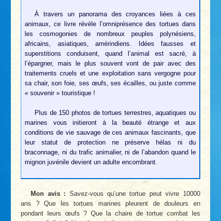
À travers un panorama des croyances liées à ces
animaux, ce livre révèle l’omniprésence des tortues dans
les cosmogonies de nombreux peuples polynésiens,
africains, asiatiques, amérindiens. Idées fausses et
superstitions conduisent, quand l’animal est sacré, à
l’épargner, mais le plus souvent vont de pair avec des
traitements cruels et une exploitation sans vergogne pour
sa chair, son foie, ses œufs, ses écailles, ou juste comme
« souvenir » touristique !
Plus de 150 photos de tortues terrestres, aquatiques ou
marines vous initieront à la beauté étrange et aux
conditions de vie sauvage de ces animaux fascinants, que
leur statut de protection ne préserve hélas ni du
braconnage, ni du trafic animalier, ni de l’abandon quand le
mignon juvénile devient un adulte encombrant.
Mon avis :
Savez-vous qu’une tortue peut vivre 10000
ans ? Que les tortues marines pleurent de douleurs en
pondant leurs œufs ? Que la chaire de tortue combat les