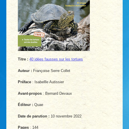
Titre :
40 idées fausses sur les tortues
Auteur :
Françoise Serre Collet
Préface
: Isabellle Autissier
Avant-propos
: Bernard Devaux
Éditeur :
Quae
Date de parution :
10 novembre 2022
Pages
: 144