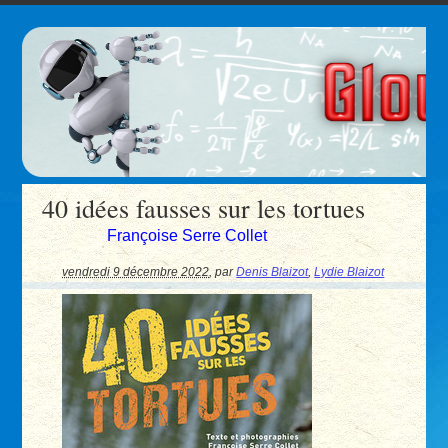
40 idées fausses sur les tortues
Françoise Serre Collet
vendredi 9 décembre 2022
,
par
Denis Blaizot
,
Lydie Blaizot