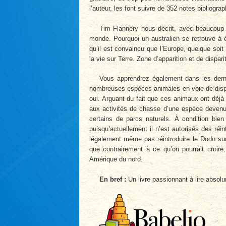
l’auteur, les font suivre de 352 notes bibliogra
Tim Flannery nous décrit, avec beaucoup d
monde. Pourquoi un australien se retrouve à é
qu’il est convaincu que l’Europe, quelque soit
la vie sur Terre. Zone d’apparition et de disp
Vous apprendrez également dans les dernie
nombreuses espèces animales en voie de dispar
oui. Arguant du fait que ces animaux ont déjà 
aux activités de chasse d’une espèce devenue
certains de parcs naturels. À condition bien
puisqu’actuellement il n’est autorisés des ré
légalement même pas réintroduire le Dodo sur 
que contrairement à ce qu’on pourrait croi
Amérique du nord.
En bref :
Un livre passionnant à lire absolum