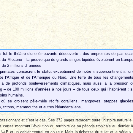
te fut le théâtre d’une émouvante découverte : des empreintes de pas quas
 du Miocène – la preuve que de grands singes bipèdes évoluèrent en Europe
s de 2 millions d’ années !
primates consacrent le statut exceptionnel de notre « supercontinent », un
 de l’Afrique et de l’Amérique du Nord. Une terre de tous les changements
, à de profonds bouleversements climatiques, mais aussi à la pression d
g – de 100 millions d’années à nos jours – de tous ceux qui l’habitèrent : s
ousins humains.
 où se croisent pêle-mêle récifs coralliens, mangroves, steppes glacées
os, tritons, mammouths et autres Néandertaliens…
ssionnant et c’est le cas. Ses 372 pages retracent toute l’histoire naturelle
cartes montrant l’évolution du territoire de sa période tropicale au dernier 
s N&B et un cahier central en couleur. Mais la richesse du sujet et le sérieux