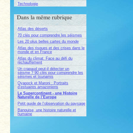
Technologie
Dans la même rubrique
Atlas des déserts
70 clés pour comprendre les séismes
Les 20 plus belles cartes du monde
Atlas des risques et des crises dans le
monde et en France
Atlas du climat. Face au défi du
réchauffement
Un crapaud peut-il détecter un
séisme ? 90 clés pour comprendre les
séismes et tsunamis
Oyapock et Maroni : Portraits
d’estuaires amazoniens
Le Supercontinent - une Histoire
Naturelle de l’Europe
Petit guide de l’observation du paysage
Banquise, une histoire naturelle et
humaine