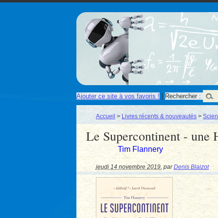
Ajouter ce site à vos favoris !
|
Rechercher :
Accueil
>
Livres récents & nouveautés
>
Scien
Le Supercontinent - une H
Tim Flannery
jeudi 14 novembre 2019
,
par
Denis Blaizot