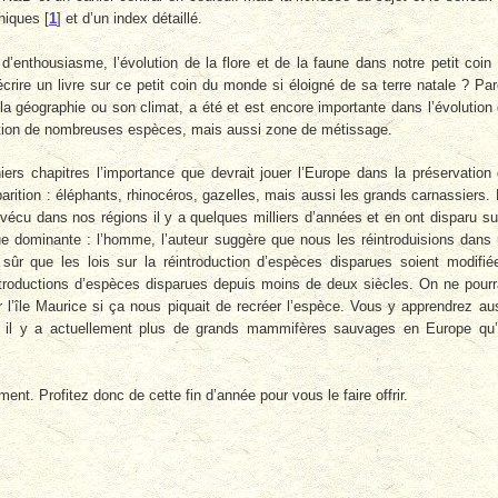
phiques
[
1
]
et d’un index détaillé.
’enthousiasme, l’évolution de la flore et de la faune dans notre petit coin
crire un livre sur ce petit coin du monde si éloigné de sa terre natale ? Pa
 la géographie ou son climat, a été et est encore importante dans l’évolution
arition de nombreuses espèces, mais aussi zone de métissage.
rs chapitres l’importance que devrait jouer l’Europe dans la préservation
ition : éléphants, rhinocéros, gazelles, mais aussi les grands carnassiers.
vécu dans nos régions il y a quelques milliers d’années et en ont disparu su
 dominante : l’homme, l’auteur suggère que nous les réintroduisions dans
 sûr que les lois sur la réintroduction d’espèces disparues soient modifié
introductions d’espèces disparues depuis moins de deux siècles. On ne pourr
l’île Maurice si ça nous piquait de recréer l’espèce. Vous y apprendrez au
re, il y a actuellement plus de grands mammifères sauvages en Europe qu
ent. Profitez donc de cette fin d’année pour vous le faire offrir.