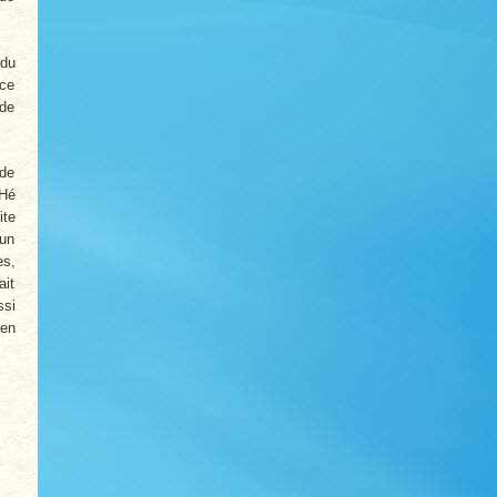
 du
rce
 de
 de
 Hé
ite
 un
es,
ait
ssi
’en