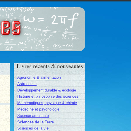
ces
Livres récents & nouveautés
Agronomie & alimentation
Astronomie
Développement durable & écologie
Histoire et philosophie des sciences
Mathématiques, physique & chimie
Médecine et psychologie
Science amusante
Sciences de la Terre
Sciences de la vie