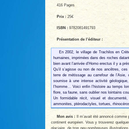
416 Pages
Prix :
25€
ISBN :
9782081491793
Présentation de l’éditeur :
En 2002, le village de Trachilos en Crè
humaines, imprimées dans des roches datant
bien avant l’arrivée d’Homo erectus il y a prè
Qu’il s’agisse ou non de nos ancêtres, ces 
terre de métissage au carrefour de l’Asie,
soumise à une intense activité géologique
l’homme… Voici enfin l’histoire au temps lon
flore, sa faune, sans oublier nos lointains c
Un formidable récit, visuel et documenté,
ammonites, ptérodactyles, tortues, rhinocér
Mon avis :
Il m’avait été annoncé comme pa
continent européen. Vous y trouverez quelques 
glaciaire, de trop peu nombreuses illustration