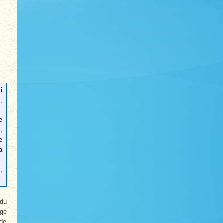
i
,
e
,
e
a
,
 du
âge
 de