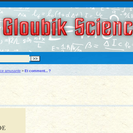
Gloubik Scien
nce amusante
>
Et comment... ?