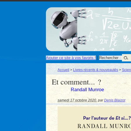
Ajouter ce site à vos favoris !
|
Rechercher :
Accueil
>
Livres récents & nouveautés
>
Scie
Et comment... ?
Randall Munroe
samedi 17 octobre 2020
,
par
Denis Blaizot