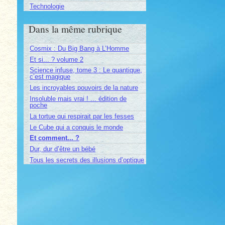
Technologie
Dans la même rubrique
Cosmix : Du Big Bang à L’Homme
Et si... ? volume 2
Science infuse, tome 3 : Le quantique,
c’est magique
Les incroyables pouvoirs de la nature
Insoluble mais vrai ! ... édition de
poche
La tortue qui respirait par les fesses
Le Cube qui a conquis le monde
Et comment... ?
Dur, dur d’être un bébé
Tous les secrets des illusions d’optique