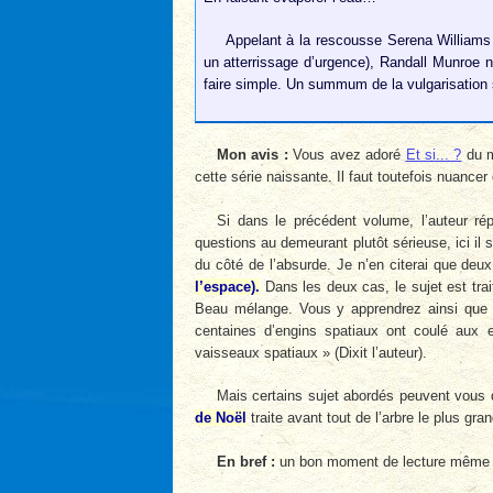
Appelant à la rescousse Serena Williams
un atterrissage d’urgence), Randall Munroe 
faire simple. Un summum de la vulgarisation s
Mon avis :
Vous avez adoré
Et si... ?
du m
cette série naissante. Il faut toutefois nuancer 
Si dans le précédent volume, l’auteur ré
questions au demeurant plutôt sérieuse, ici i
du côté de l’absurde. Je n’en citerai que de
l’espace).
Dans les deux cas, le sujet est tra
Beau mélange. Vous y apprendrez ainsi que le
centaines d’engins spatiaux ont coulé aux 
vaisseaux spatiaux » (Dixit l’auteur).
Mais certains sujet abordés peuvent vous d
de Noël
traite avant tout de l’arbre le plus gr
En bref :
un bon moment de lecture même si