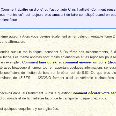
 (Comment abattre un drone) ou l’astronaute Chris Hadfield (Comment réussi
nous montre qu’il est toujours plus amusant de faire compliqué quand on peu
cientifique.
ême auteur ? Alors vous devriez également aimer celui-ci, véritable tome 2
cette affirmation.
pondait sur un ton loufoque, poussant à l’extrême ses raisonnements, à 
l se lâche. Les thème abordés sont moins scientifiques et les réponses pouss
ux en exemple :
Comment faire du ski
et
comment envoyer un colis (depu
ité avec beaucoup d’humour tout en apportant quelques informations sérieus
 coefficient de friction du bois sur le béton est de 0,62. Ou que plus d’
environs de 48°52’S — 123°23’O formant ainsi un véritable « cimetières
écevoir dans leur traitement. Ainsi la question
Comment décorer votre sap
and du monde et de la meilleure façon de le transporter jusque chez vous.
 quelques coquilles s’y sont glissées.