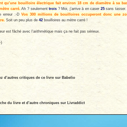
t qu’une bouilloire électrique fait environ 18 cm de diamètre à sa ba
mètre carré.
Ah ? seulement
trois
? Moi, j’arrive à en caser
25
sans tasser. 
e erreur :-D
Vos 300 millions de bouilloires occuperont donc une zo
re.
Soit un peu plus de
42
bouilloires au mètre carré !
eur est fâché avec l’arithmétique mais ça ne fait pas sérieux.
-)
z d’autres critiques de ce livre sur Babelio
iche du livre et d’autre chroniques sur Livraddict