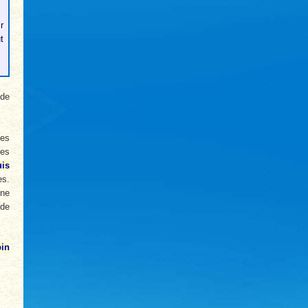
r
t
 de
des
ées
is
es.
une
 de
in