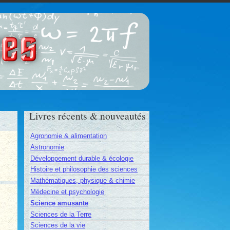
ces
Livres récents & nouveautés
Agronomie & alimentation
Astronomie
Développement durable & écologie
Histoire et philosophie des sciences
Mathématiques, physique & chimie
Médecine et psychologie
Science amusante
Sciences de la Terre
Sciences de la vie