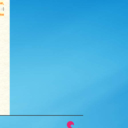
se,
:-)
ne