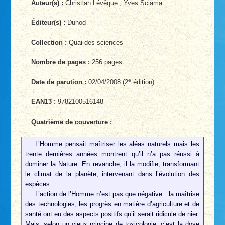
Auteur(s) :
Christian Lévêque , Yves Sciama
Éditeur(s) :
Dunod
Collection :
Quai des sciences
Nombre de pages :
256 pages
e
Date de parution :
02/04/2008 (2
édition)
EAN13 :
9782100516148
Quatrième de couverture :
L’Homme pensait maîtriser les aléas naturels mais les
trente dernières années montrent qu’il n’a pas réussi à
dominer la Nature. En revanche, il la modifie, transformant
le climat de la planète, intervenant dans l’évolution des
espèces...
L’action de l’Homme n’est pas que négative : la maîtrise
des technologies, les progrès en matière d’agriculture et de
santé ont eu des aspects positifs qu’il serait ridicule de nier.
Mais, selon un vieux principe de toxicologie, c’est la dose