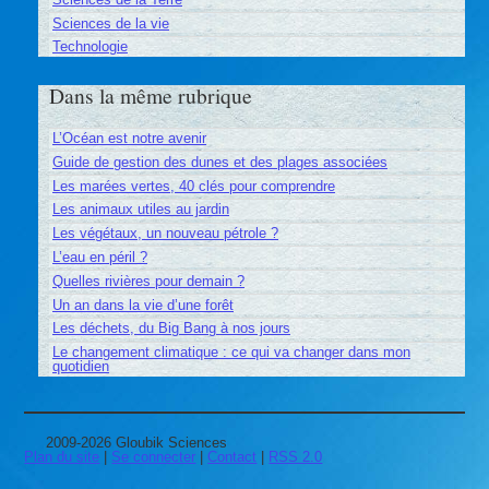
Sciences de la vie
Technologie
Dans la même rubrique
L’Océan est notre avenir
Guide de gestion des dunes et des plages associées
Les marées vertes, 40 clés pour comprendre
Les animaux utiles au jardin
Les végétaux, un nouveau pétrole ?
L’eau en péril ?
Quelles rivières pour demain ?
Un an dans la vie d’une forêt
Les déchets, du Big Bang à nos jours
Le changement climatique : ce qui va changer dans mon
quotidien
2009-2026 Gloubik Sciences
Plan du site
|
Se connecter
|
Contact
|
RSS 2.0