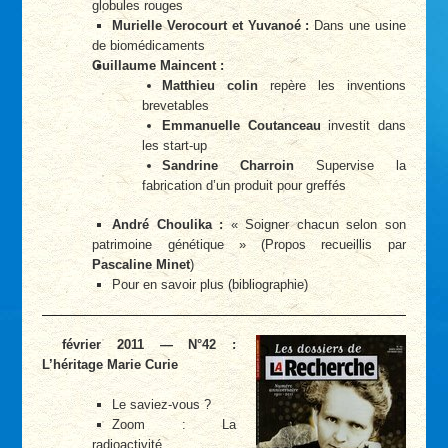
globules rouges
Murielle Verocourt et Yuvanoé :
Dans une usine
de biomédicaments
Guillaume Maincent :
Matthieu colin
repère les inventions
brevetables
Emmanuelle Coutanceau
investit dans
les start-up
Sandrine Charroin
Supervise la
fabrication d’un produit pour greffés
André Choulika :
« Soigner chacun selon son
patrimoine génétique » (Propos recueillis par
Pascaline Minet
)
Pour en savoir plus (bibliographie)
février 2011 — N°42 :
L’héritage Marie Curie
Le saviez-vous ?
Zoom : La
radioactivité