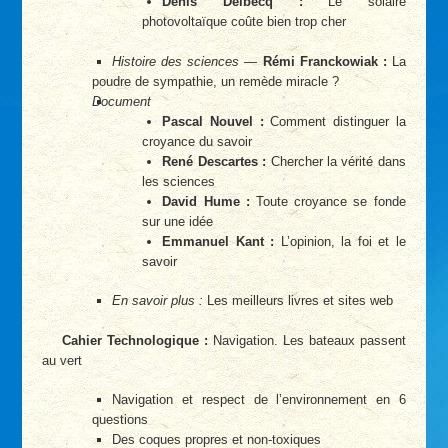
Denis Delbecq :
Le solaire
photovoltaïque coûte bien trop cher
Histoire des sciences
—
Rémi Franckowiak :
La
poudre de sympathie, un remède miracle ?
Document
Pascal Nouvel :
Comment distinguer la
croyance du savoir
René Descartes :
Chercher la vérité dans
les sciences
David Hume :
Toute croyance se fonde
sur une idée
Emmanuel Kant :
L’opinion, la foi et le
savoir
En savoir plus :
Les meilleurs livres et sites web
Cahier Technologique :
Navigation. Les bateaux passent
au vert
Navigation et respect de l’environnement en 6
questions
Des coques propres et non-toxiques