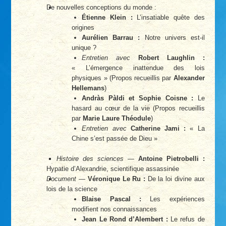
De nouvelles conceptions du monde :
Étienne Klein :
L’insatiable quête des
origines
Aurélien Barrau :
Notre univers est-il
unique ?
Entretien avec
Robert Laughlin :
« L’émergence inattendue des lois
physiques » (Propos recueillis par
Alexander
Hellemans
)
Andràs Pàldi et Sophie Coisne :
Le
hasard au cœur de la vie (Propos recueillis
par
Marie Laure Théodule
)
Entretien avec
Catherine Jami :
« La
Chine s’est passée de Dieu »
Histoire des sciences
—
Antoine Pietrobelli :
Hypatie d’Alexandrie, scientifique assassinée
Document
—
Véronique Le Ru :
De la loi divine aux
lois de la science
Blaise Pascal :
Les expériences
modifient nos connaissances
Jean Le Rond d’Alembert :
Le refus de