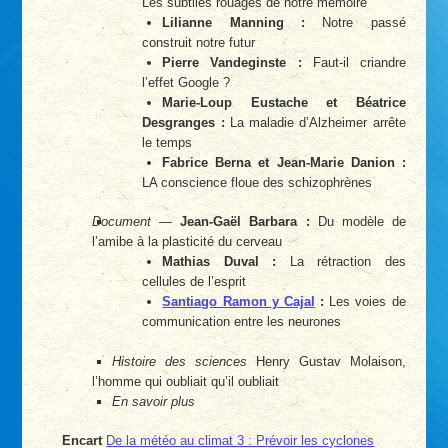
Les subtiles rouages de notre mémoire
Lilianne Manning :
Notre passé
construit notre futur
Pierre Vandeginste :
Faut-il criandre
l’effet Google ?
Marie-Loup Eustache et Béatrice
Desgranges :
La maladie d’Alzheimer arrête
le temps
Fabrice Berna et Jean-Marie Danion :
LA conscience floue des schizophrènes
Document
—
Jean-Gaël Barbara :
Du modèle de
l’amibe à la plasticité du cerveau
Mathias Duval :
La rétraction des
cellules de l’esprit
Santiago Ramon y Cajal
:
Les voies de
communication entre les neurones
Histoire des sciences
Henry Gustav Molaison,
l’homme qui oubliait qu’il oubliait
En savoir plus
Encart
De la météo au climat 3 : Prévoir les cyclones