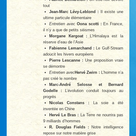
tout
Jean-Marc Lévy-Leblond :
Il existe une
ultime particule élémentaire
Entretien avec
Oona scotti :
En France,
il n’y a que de petits séismes
Morgane Kergoat :
L’Himalaya est la
réserve d’eau de l’Asie
Fabienne Lemarchand :
Le Gulf-Stream
adoucit les hivers européens
Pierre Lescanne :
Une proposition vraie
se démontre
Entretien avec
Hervé Zwirn :
L’homme n’a
pas créé le nombre
Marc-André Selosse et Bernard
Godelle :
L’évolution conduit toujours au
progrès
Nicolas Constans :
La soie a été
inventée en Chine
Hervé Le Bras :
La Terre ne nourrira pas
9 milliards d’hommes
R. Douglas Fields :
Notre intelligence
repose sur notre matière grise