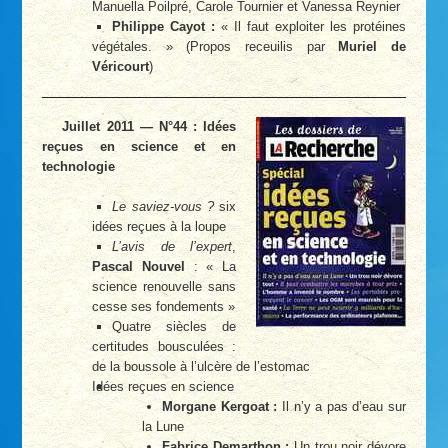
Manuella Poilpré, Carole Tournier et Vanessa Reynier
Philippe Cayot :
« Il faut exploiter les protéines
végétales. » (Propos receuilis par
Muriel de
Véricourt
)
Juillet 2011 — N°44 : Idées
reçues en science et en
technologie
Le saviez-vous ?
six
idées reçues à la loupe
L’avis de l’expert
,
Pascal Nouvel
: « La
science renouvelle sans
cesse ses fondements »
Quatre siècles de
certitudes bousculées :
de la boussole à l’ulcère de l’estomac
Idées reçues en science
Morgane Kergoat :
Il n’y a pas d’eau sur
la Lune
Fabrice Demarthon :
Un trou noir dévore