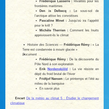
Frédérique Lasserre :
Rivalités pour les
frontières maritimes
Den is Delbecq :
Le sous-sol de
l’arctique attise les convoitises
Pascaline Minet :
Jusqu’où ira l’appétit
pour le krill ?
Michèle Therrien :
Comment les Inuits
appriviosent-ils le climat
Histoire des Sciences
—
Frédérique Rémy :
« La
Terre est condamnée à mourir glacée »
Document
Frédérique Rémy :
De la découverte du
Pôle Nord à son exploration
Erik
Nordenskjöld
:
La vie résiste en
dépit du froid brutal de l’hiver
Fridtjof Nansen :
Le printemps et l’été au
milieu de la banquise
En savoir plus
Encart
De la météo au climat 5 : Étudier le changement
climatique