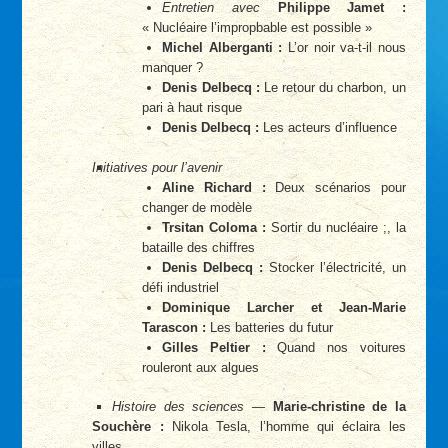
Entretien avec
Philippe Jamet :
« Nucléaire l’impropbable est possible »
Michel Alberganti :
L’or noir va-t-il nous
manquer ?
Denis Delbecq :
Le retour du charbon, un
pari à haut risque
Denis Delbecq :
Les acteurs d’influence
Initiatives pour l’avenir
Aline Richard :
Deux scénarios pour
changer de modèle
Trsitan Coloma :
Sortir du nucléaire ;, la
bataille des chiffres
Denis Delbecq :
Stocker l’électricité, un
défi industriel
Dominique Larcher et Jean-Marie
Tarascon :
Les batteries du futur
Gilles Peltier :
Quand nos voitures
rouleront aux algues
Histoire des sciences
—
Marie-christine de la
Souchère :
Nikola Tesla, l’homme qui éclaira les
villes