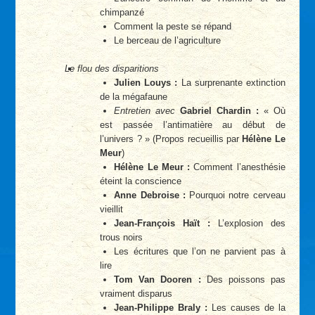
chimpanzé
Comment la peste se répand
Le berceau de l’agriculture
Le flou des disparitions
Julien Louys :
La surprenante extinction
de la mégafaune
Entretien avec
Gabriel Chardin :
« Où
est passée l’antimatière au début de
l’univers ? » (Propos recueillis par
Hélène Le
Meur
)
Hélène Le Meur :
Comment l’anesthésie
éteint la conscience
Anne Debroise :
Pourquoi notre cerveau
vieillit
Jean-François Haït :
L’explosion des
trous noirs
Les écritures que l’on ne parvient pas à
lire
Tom Van Dooren :
Des poissons pas
vraiment disparus
Jean-Philippe Braly :
Les causes de la