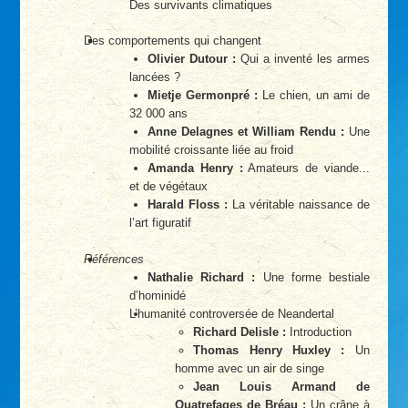
Des survivants climatiques
Des comportements qui changent
Olivier Dutour :
Qui a inventé les armes
lancées ?
Mietje Germonpré :
Le chien, un ami de
32 000 ans
Anne Delagnes et William Rendu :
Une
mobilité croissante liée au froid
Amanda Henry :
Amateurs de viande...
et de végétaux
Harald Floss :
La véritable naissance de
l’art figuratif
Références
Nathalie Richard :
Une forme bestiale
d’hominidé
L’humanité controversée de Neandertal
Richard Delisle :
Introduction
Thomas Henry Huxley :
Un
homme avec un air de singe
Jean Louis Armand de
Quatrefages de Bréau :
Un crâne à