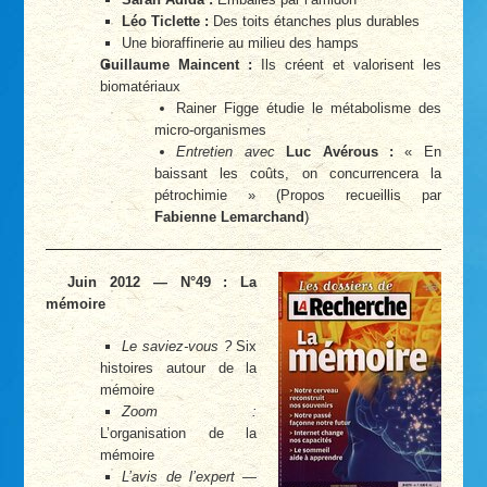
Léo Ticlette :
Des toits étanches plus durables
Une bioraffinerie au milieu des hamps
Guillaume Maincent :
Ils créent et valorisent les
biomatériaux
Rainer Figge étudie le métabolisme des
micro-organismes
Entretien avec
Luc Avérous :
« En
baissant les coûts, on concurrencera la
pétrochimie » (Propos recueillis par
Fabienne Lemarchand
)
Juin 2012 — N°49 : La
mémoire
Le saviez-vous ?
Six
histoires autour de la
mémoire
Zoom :
L’organisation de la
mémoire
L’avis de l’expert
—