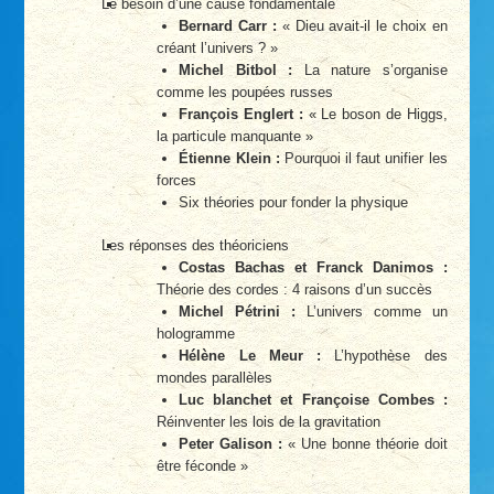
Le besoin d’une cause fondamentale
Bernard Carr :
« Dieu avait-il le choix en
créant l’univers ? »
Michel Bitbol :
La nature s’organise
comme les poupées russes
François Englert :
« Le boson de Higgs,
la particule manquante »
Étienne Klein :
Pourquoi il faut unifier les
forces
Six théories pour fonder la physique
Les réponses des théoriciens
Costas Bachas et Franck Danimos :
Théorie des cordes : 4 raisons d’un succès
Michel Pétrini :
L’univers comme un
hologramme
Hélène Le Meur :
L’hypothèse des
mondes parallèles
Luc blanchet et Françoise Combes :
Réinventer les lois de la gravitation
Peter Galison :
« Une bonne théorie doit
être féconde »