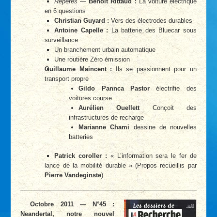
Repères
—
Benoit Rittaud :
La voiture électrique
en 6 questions
Christian Guyard :
Vers des électrodes durables
Antoine Capelle :
La batterie des Bluecar sous
surveillance
Un branchement urbain automatique
Une routière Zéro émission
Guillaume Maincent :
Ils se passionnent pour un
transport propre
Gildo Pannca Pastor
électrifie des
voitures course
Aurélien Ouellett
Conçoit des
infrastructures de recharge
Marianne Chami
dessine de nouvelles
batteries
Patrick coroller :
« L’information sera le fer de
lance de la mobilité durable » (Propos recueillis par
Pierre Vandeginste
)
Octobre 2011 — N°45 :
Neandertal, notre nouvel