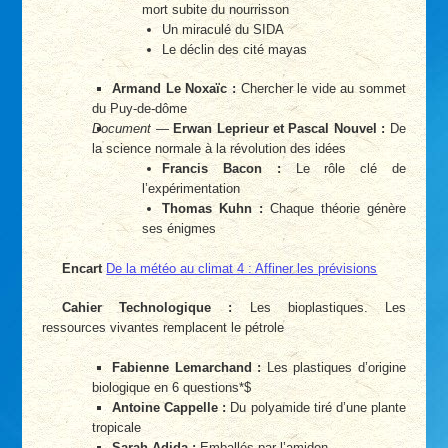
mort subite du nourrisson
Un miraculé du SIDA
Le déclin des cité mayas
Armand Le Noxaïc :
Chercher le vide au sommet
du Puy-de-dôme
Document
—
Erwan Leprieur et Pascal Nouvel :
De
la science normale à la révolution des idées
Francis Bacon :
Le rôle clé de
l’expérimentation
Thomas Kuhn :
Chaque théorie génère
ses énigmes
Encart
De la météo au climat 4 : Affiner les prévisions
Cahier Technologique :
Les bioplastiques. Les
ressources vivantes remplacent le pétrole
Fabienne Lemarchand :
Les plastiques d’origine
biologique en 6 questions*$
Antoine Cappelle :
Du polyamide tiré d’une plante
tropicale
Sarah Adida :
Emballés par l’amidon