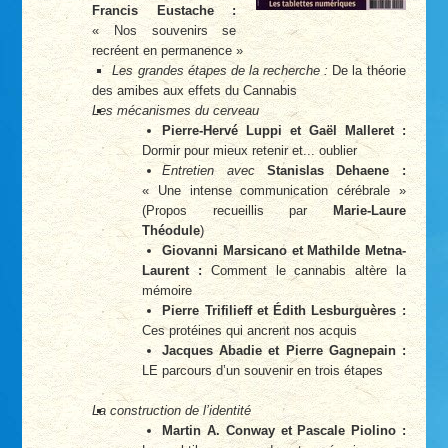
Francis Eustache :
« Nos souvenirs se
recréent en permanence »
Les grandes étapes de la recherche :
De la théorie
des amibes aux effets du Cannabis
Les mécanismes du cerveau
Pierre-Hervé Luppi et Gaël Malleret :
Dormir pour mieux retenir et... oublier
Entretien avec
Stanislas Dehaene :
« Une intense communication cérébrale »
(Propos recueillis par
Marie-Laure
Théodule
)
Giovanni Marsicano et Mathilde Metna-
Laurent :
Comment le cannabis altère la
mémoire
Pierre Trifilieff et Édith Lesburguères :
Ces protéines qui ancrent nos acquis
Jacques Abadie et Pierre Gagnepain :
LE parcours d’un souvenir en trois étapes
La construction de l’identité
Martin A. Conway et Pascale Piolino :