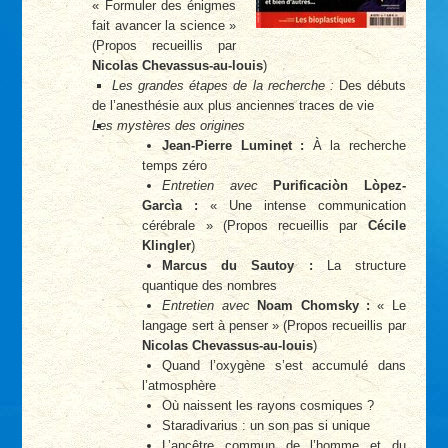
« Formuler des énigmes
fait avancer la science »
(Propos recueillis par
Nicolas Chevassus-au-louis
)
Les grandes étapes de la recherche :
Des débuts
de l’anesthésie aux plus anciennes traces de vie
Les mystères des origines
Jean-Pierre Luminet :
À la recherche
temps zéro
Entretien avec
Purificaciòn Lòpez-
Garcìa :
« Une intense communication
cérébrale » (Propos recueillis par
Cécile
Klingler
)
Marcus du Sautoy :
La structure
quantique des nombres
Entretien avec
Noam Chomsky :
« Le
langage sert à penser » (Propos recueillis par
Nicolas Chevassus-au-louis
)
Quand l’oxygène s’est accumulé dans
l’atmosphère
Où naissent les rayons cosmiques ?
Staradivarius : un son pas si unique
L’ancêtre commun de l’homme et du