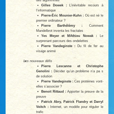
des algorithmes
Gilles Dowek :
L’inévitable recours à
l’informatique
Pierre-Éric Mounier-Kuhn :
Où est né le
premier ordinateur ?
Pierre Barthélémy :
Comment
Mandelbrot inventa les fractales
Yes Meyer et MAthieu Nowak :
Le
surprenant parcours des ondelettes
Pierre Vandeginste :
Du fil de fer au
visage animé
Les nouveaux défis
Pierre Lescanne et Christophe
Genolini :
Décider qu’un problème n’a pa s
de solution
Pierre Vandeginste :
Ces protéines vont-
elles s’associer ?
Benoit Rittaud :
Apporter la preuve de la
preuve
Patrick Abry, Patrick Flandry et Darryl
Veitch :
Internet, un modèle pour réguler le
trafic