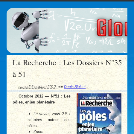
La Recherche : Les Dossiers N°35
à 51
samedi 6 octobre 2012
,
par
Denis Blaizot
Octobre 2012 — N°51 : Les
pôles, enjeu planétaire
Le saviez-vous ?
Six
histoires autour des
pôles
Zoom :
La