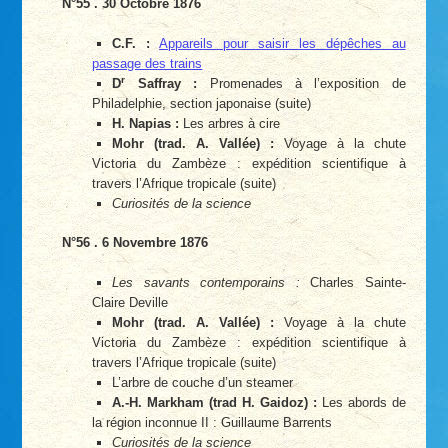
N°55 . 30 Octobre 1876
C.F. :
Appareils pour saisir les dépêches au
passage des trains
r
D
Saffray :
Promenades à l’exposition de
Philadelphie, section japonaise (suite)
H. Napias :
Les arbres à cire
Mohr (trad. A. Vallée) :
Voyage à la chute
Victoria du Zambèze : expédition scientifique à
travers l’Afrique tropicale (suite)
Curiosités de la science
N°56 . 6 Novembre 1876
Les savants contemporains :
Charles Sainte-
Claire Deville
Mohr (trad. A. Vallée) :
Voyage à la chute
Victoria du Zambèze : expédition scientifique à
travers l’Afrique tropicale (suite)
L’arbre de couche d’un steamer
A.-H. Markham (trad H. Gaidoz) :
Les abords de
la région inconnue II : Guillaume Barrents
Curiosités de la science