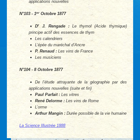
applications nouvelles
er
N°103 - 1
Octobre 1877
r
D
J. Rengade :
Le thymol (Acide thymique)
principe actif des essences de thym
Les calendriers
L’épée du maréchal d’Ancre
P. Renaud :
Les vins de France
Les musiciens
N°104 - 8 Octobre 1877
De l’étude attrayante de la géographie par des
applications nouvelles (suite et fin)
Paul Parfait :
Les vitres
René Delorme :
Les vins de Rome
L’orme
Arthur Mangin :
Durée possible de la vie humaine
La Science Illustrée 1888