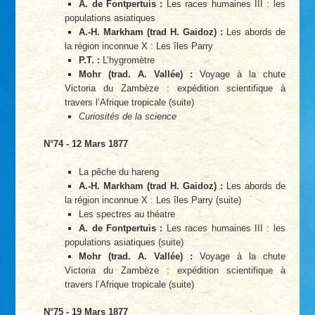
A. de Fontpertuis :
Les races humaines III : les
populations asiatiques
A.-H. Markham (trad H. Gaidoz) :
Les abords de
la région inconnue X : Les îles Parry
P.T. :
L’hygromètre
Mohr (trad. A. Vallée) :
Voyage à la chute
Victoria du Zambèze : expédition scientifique à
travers l’Afrique tropicale (suite)
Curiosités de la science
N°74 - 12 Mars 1877
La pêche du hareng
A.-H. Markham (trad H. Gaidoz) :
Les abords de
la région inconnue X : Les îles Parry (suite)
Les spectres au théatre
A. de Fontpertuis :
Les races humaines III : les
populations asiatiques (suite)
Mohr (trad. A. Vallée) :
Voyage à la chute
Victoria du Zambèze : expédition scientifique à
travers l’Afrique tropicale (suite)
N°75 - 19 Mars 1877