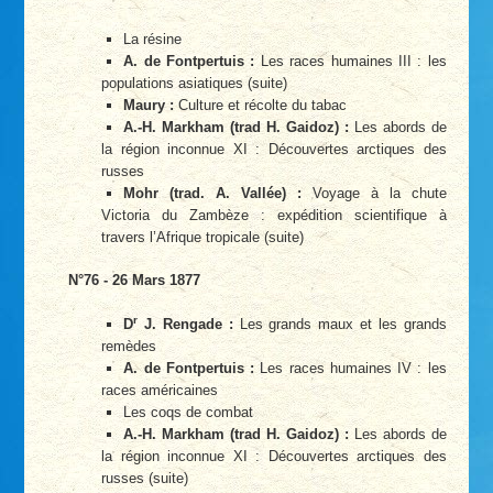
La résine
A. de Fontpertuis :
Les races humaines III : les
populations asiatiques (suite)
Maury :
Culture et récolte du tabac
A.-H. Markham (trad H. Gaidoz) :
Les abords de
la région inconnue XI : Découvertes arctiques des
russes
Mohr (trad. A. Vallée) :
Voyage à la chute
Victoria du Zambèze : expédition scientifique à
travers l’Afrique tropicale (suite)
N°76 - 26 Mars 1877
r
D
J. Rengade :
Les grands maux et les grands
remèdes
A. de Fontpertuis :
Les races humaines IV : les
races américaines
Les coqs de combat
A.-H. Markham (trad H. Gaidoz) :
Les abords de
la région inconnue XI : Découvertes arctiques des
russes (suite)