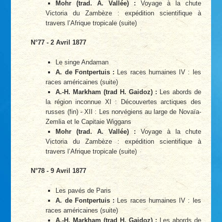
Mohr (trad. A. Vallée) :
Voyage à la chute
Victoria du Zambèze : expédition scientifique à
travers l’Afrique tropicale (suite)
N°77 - 2 Avril 1877
Le singe Andaman
A. de Fontpertuis :
Les races humaines IV : les
races américaines (suite)
A.-H. Markham (trad H. Gaidoz) :
Les abords de
la région inconnue XI : Découvertes arctiques des
russes (fin) - XII : Les norvégiens au large de Novaïa-
Zemlia et le Capitaie Wiggans
Mohr (trad. A. Vallée) :
Voyage à la chute
Victoria du Zambèze : expédition scientifique à
travers l’Afrique tropicale (suite)
N°78 - 9 Avril 1877
Les pavés de Paris
A. de Fontpertuis :
Les races humaines IV : les
races américaines (suite)
A.-H. Markham (trad H. Gaidoz) :
Les abords de