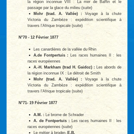
la région inconnue VIII : La mer de Baffin et le
passage par la glace du milieu (suite)
Mohr (trad. A. Vallée) :
Voyage à la chute
Victoria du Zambèze : expédition scientifique à
travers l’Afrique tropicale (suite)
N°70 - 12 Février 1877
Les canardières de la vallée du Rhin
A.de Fontpertuis :
Les races humaines II : les
races européennes
A.-H. Markham (trad H. Gaidoz) :
Les abords de
la région inconnue IX : Le détroit de Smith
Mohr (trad. A. Vallée) :
Voyage à la chute
Victoria du Zambèze : expédition scientifique à
travers l’Afrique tropicale (suite)
N°71- 19 Février 1877
A.M. :
Le brome de Schrader
A. de Fontpertuis :
Les races humaines II : les
races européennes (suite)
Le métier à broder
- E.B.