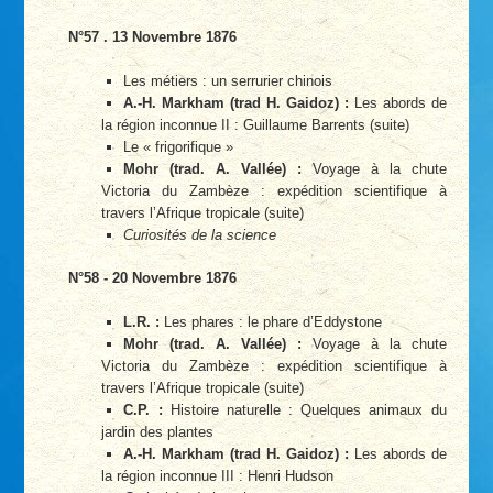
N°57 . 13 Novembre 1876
Les métiers : un serrurier chinois
A.-H. Markham (trad H. Gaidoz) :
Les abords de
la région inconnue II : Guillaume Barrents (suite)
Le « frigorifique »
Mohr (trad. A. Vallée) :
Voyage à la chute
Victoria du Zambèze : expédition scientifique à
travers l’Afrique tropicale (suite)
Curiosités de la science
N°58 - 20 Novembre 1876
L.R. :
Les phares : le phare d’Eddystone
Mohr (trad. A. Vallée) :
Voyage à la chute
Victoria du Zambèze : expédition scientifique à
travers l’Afrique tropicale (suite)
C.P. :
Histoire naturelle : Quelques animaux du
jardin des plantes
A.-H. Markham (trad H. Gaidoz) :
Les abords de
la région inconnue III : Henri Hudson