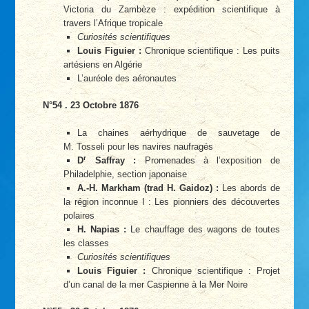
Victoria du Zambèze : expédition scientifique à
travers l’Afrique tropicale
Curiosités scientifiques
Louis Figuier :
Chronique scientifique : Les puits
artésiens en Algérie
L’auréole des aéronautes
N°54 . 23 Octobre 1876
La chaines aérhydrique de sauvetage de
M. Tosseli pour les navires naufragés
r
D
Saffray :
Promenades à l’exposition de
Philadelphie, section japonaise
A.-H. Markham (trad H. Gaidoz) :
Les abords de
la région inconnue I : Les pionniers des découvertes
polaires
H. Napias :
Le chauffage des wagons de toutes
les classes
Curiosités scientifiques
Louis Figuier :
Chronique scientifique : Projet
d’un canal de la mer Caspienne à la Mer Noire