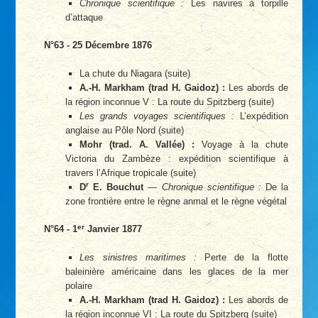
Chronique scientifique :
Les navires à torpille
d’attaque
N°63 - 25 Décembre 1876
La chute du Niagara (suite)
A.-H. Markham (trad H. Gaidoz) :
Les abords de
la région inconnue V : La route du Spitzberg (suite)
Les grands voyages scientifiques :
L’expédition
anglaise au Pôle Nord (suite)
Mohr (trad. A. Vallée) :
Voyage à la chute
Victoria du Zambèze : expédition scientifique à
travers l’Afrique tropicale (suite)
r
D
E. Bouchut
—
Chronique scientifique :
De la
zone frontière entre le règne anmal et le règne végétal
er
N°64 - 1
Janvier 1877
Les sinistres maritimes :
Perte de la flotte
baleinière américaine dans les glaces de la mer
polaire
A.-H. Markham (trad H. Gaidoz) :
Les abords de
la région inconnue VI : La route du Spitzberg (suite)