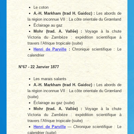
Le coton
A.-H. Markham (trad H. Gaidoz) :
Les abords de
la région inconnue VII : La côte orientale du Grœnland
Éclairage au gaz
Mohr (trad. A. Vallée) :
Voyage à la chute
Victoria du Zambèze : expédition scientifique à
travers l’Afrique tropicale (suite)
Henri de Parville
:
Chronique scientifique : Le
calendrier
N°67 - 22 Janvier 1877
Les marais salants
A.-H. Markham (trad H. Gaidoz) :
Les abords de
la région inconnue VII : La côte orientale du Grœnland
(suite)
Éclairage au gaz (suite)
Mohr (trad. A. Vallée) :
Voyage à la chute
Victoria du Zambèze : expédition scientifique à
travers l’Afrique tropicale (suite)
Henri de Parville
—
Chronique scientifique :
Le
calendrier (suite)