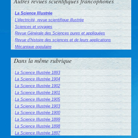
Autres revues scientifiques francophones
La Science Illustrée
L’électricité, revue scientifique illustrée
Sciences et voyages
Revue Générale des Sciences pures et appliquées
Revue d’histoire des sciences et de leurs applications
Mécanique populaire
Dans la même rubrique
La Science Illustrée 1893
La Science Illustrée 1904
La Science Illustrée 1902
La Science Illustrée 1901
La Science Illustrée 1905
La Science Illustrée 1903
La Science Illustrée 1900
La Science Illustrée 1899
La Science Illustrée 1898
La Science Illustrée 1897