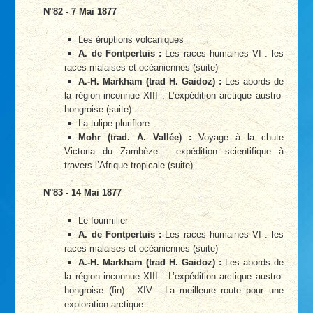
N°82 - 7 Mai 1877
Les éruptions volcaniques
A. de Fontpertuis :
Les races humaines VI : les
races malaises et océaniennes (suite)
A.-H. Markham (trad H. Gaidoz) :
Les abords de
la région inconnue XIII : L’expédition arctique austro-
hongroise (suite)
La tulipe pluriflore
Mohr (trad. A. Vallée) :
Voyage à la chute
Victoria du Zambèze : expédition scientifique à
travers l’Afrique tropicale (suite)
N°83 - 14 Mai 1877
Le fourmilier
A. de Fontpertuis :
Les races humaines VI : les
races malaises et océaniennes (suite)
A.-H. Markham (trad H. Gaidoz) :
Les abords de
la région inconnue XIII : L’expédition arctique austro-
hongroise (fin) - XIV : La meilleure route pour une
exploration arctique