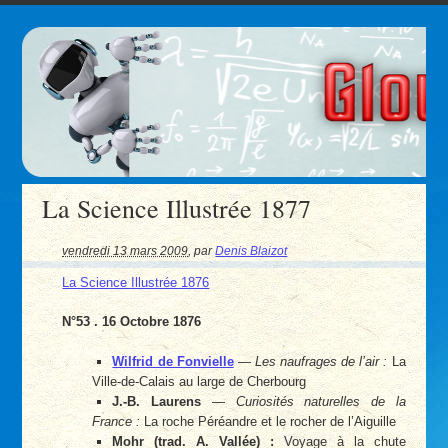
La Science Illustrée 1877
vendredi 13 mars 2009
,
par
Denis Blaizot
La Science Illustrée 1876
N°53 . 16 Octobre 1876
Wilfrid de Fonvielle
—
Les naufrages de l’air :
La
Ville-de-Calais au large de Cherbourg
J.-B. Laurens
—
Curiosités naturelles de la
France :
La roche Péréandre et le rocher de l’Aiguille
Mohr (trad. A. Vallée) :
Voyage à la chute