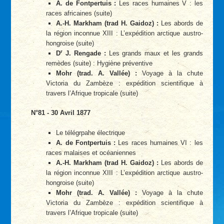
A. de Fontpertuis :
Les races humaines V : les
races africaines (suite)
A.-H. Markham (trad H. Gaidoz) :
Les abords de
la région inconnue XIII : L’expédition arctique austro-
hongroise (suite)
r
D
J. Rengade :
Les grands maux et les grands
remèdes (suite) : Hygiène préventive
Mohr (trad. A. Vallée) :
Voyage à la chute
Victoria du Zambèze : expédition scientifique à
travers l’Afrique tropicale (suite)
N°81 - 30 Avril 1877
Le télégrpahe électrique
A. de Fontpertuis :
Les races humaines VI : les
races malaises et océaniennes
A.-H. Markham (trad H. Gaidoz) :
Les abords de
la région inconnue XIII : L’expédition arctique austro-
hongroise (suite)
Mohr (trad. A. Vallée) :
Voyage à la chute
Victoria du Zambèze : expédition scientifique à
travers l’Afrique tropicale (suite)