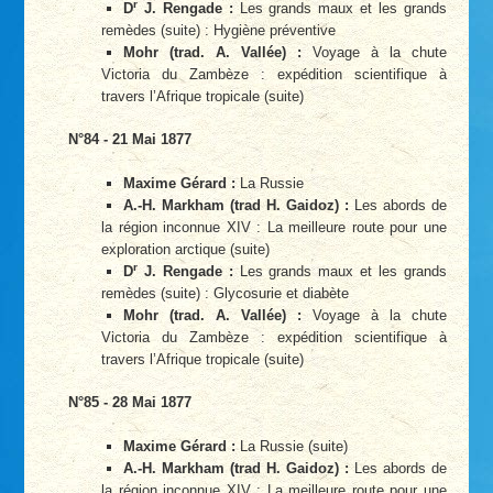
r
D
J. Rengade :
Les grands maux et les grands
remèdes (suite) : Hygiène préventive
Mohr (trad. A. Vallée) :
Voyage à la chute
Victoria du Zambèze : expédition scientifique à
travers l’Afrique tropicale (suite)
N°84 - 21 Mai 1877
Maxime Gérard :
La Russie
A.-H. Markham (trad H. Gaidoz) :
Les abords de
la région inconnue XIV : La meilleure route pour une
exploration arctique (suite)
r
D
J. Rengade :
Les grands maux et les grands
remèdes (suite) : Glycosurie et diabète
Mohr (trad. A. Vallée) :
Voyage à la chute
Victoria du Zambèze : expédition scientifique à
travers l’Afrique tropicale (suite)
N°85 - 28 Mai 1877
Maxime Gérard :
La Russie (suite)
A.-H. Markham (trad H. Gaidoz) :
Les abords de
la région inconnue XIV : La meilleure route pour une