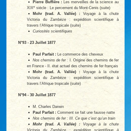
Pierre Buffière :
Les merveilles de la science au
e
XIX
siècle : Le percement du Mont-Cenis (suite)
Mohr (trad. A. Vallée) :
Voyage à la chute
Victoria du Zambèze : expédition scientifique à
travers l’Afrique tropicale (suite)
Curiosités scientifiques
N°93 - 23 Juillet 1877
Paul Parfait :
Le commerce des cheveux
Nos chemins de fer :
I. Origine des chemins de fer
en France - II. état actuel des chemins de fer français
Mohr (trad. A. Vallée) :
Voyage à la chute
Victoria du Zambèze : expédition scientifique à
travers l’Afrique tropicale (suite)
N°94 - 30 Juillet 1877
M. Charles Darwin
Paul Parfait :
Comment se fait une fausse natte
Nos chemins de fer : III. Ce que c’est qu’un train
Mohr (trad. A. Vallée) :
Voyage à la chute
Victoria du Zambèze : expédition scientifique à