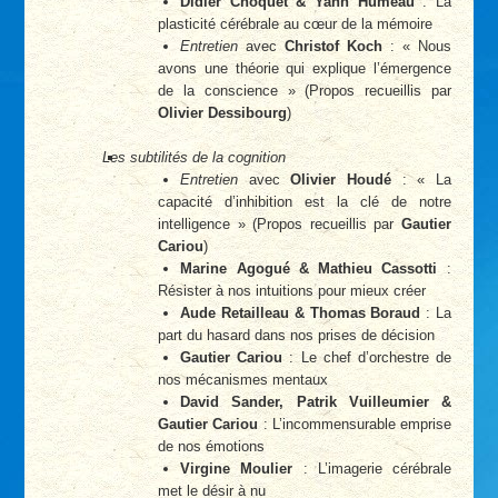
Didier Choquet & Yann Humeau
: La
plasticité cérébrale au cœur de la mémoire
Entretien
avec
Christof Koch
: « Nous
avons une théorie qui explique l’émergence
de la conscience » (Propos recueillis par
Olivier Dessibourg
)
Les subtilités de la cognition
Entretien
avec
Olivier Houdé
: « La
capacité d’inhibition est la clé de notre
intelligence » (Propos recueillis par
Gautier
Cariou
)
Marine Agogué & Mathieu Cassotti
:
Résister à nos intuitions pour mieux créer
Aude Retailleau & Thomas Boraud
: La
part du hasard dans nos prises de décision
Gautier Cariou
: Le chef d’orchestre de
nos mécanismes mentaux
David Sander, Patrik Vuilleumier &
Gautier Cariou
: L’incommensurable emprise
de nos émotions
Virgine Moulier
: L’imagerie cérébrale
met le désir à nu