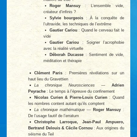
Roger Mansuy
: L’ensemble vide,
créateur d’infinis ?
Sylvie bourgeois
: À la conquête de
l’ultravide, les techniques de l’extrême
Gautier Cariou
: Quand le cerveau fait le
vide
Gautier Cariou
: Soigner l’acrophobie
avec la réalité virtuelle
Déborah Ducasse
: Sentiment de vide,
méditation et thérapie
Clément Paris
: Premières révélations sur un
haut lieu du Gravettien
La chronique Neurosciences
—
Adrien
Peyrache
: Le temps à l’épreuve du confinement
Nicolas Curien & Pierre-Louis Curien
: Quand
les nombres content autant qu’ils comptent
La chronique mathématique
—
Roger Mansuy
:
De l’usage fautif de l’erratum
Christophe Larroque, Jean-Paul Ampuero,
Bertrand Delouis & Cécile Cornou
: Aux origines du
séisme du Teil