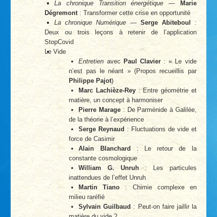
La chronique Transition énergétique
—
Marie
Dégremont
: Transformer cette crise en opportunité
La chronique Numérique
—
Serge Abiteboul
:
Deux ou trois leçons à retenir de l’application
StopCovid
Le Vide
Entretien
avec
Paul Clavier
: « Le vide
n’est pas le néant » (Propos recueillis par
Philippe Pajot
)
Marc Lachièze-Rey
: Entre géométrie et
matière, un concept à harmoniser
Pierre Marage
: De Parménide à Galilée,
de la théorie à l’expérience
Serge Reynaud
: Fluctuations de vide et
force de Casimir
Alain Blanchard
: Le retour de la
constante cosmologique
William G. Unruh
: Les particules
inattendues de l’effet Unruh
Martin Tiano
: Chimie complexe en
milieu raréfié
Sylvain Guilbaud
: Peut-on faire jaillir la
matière du vide ?