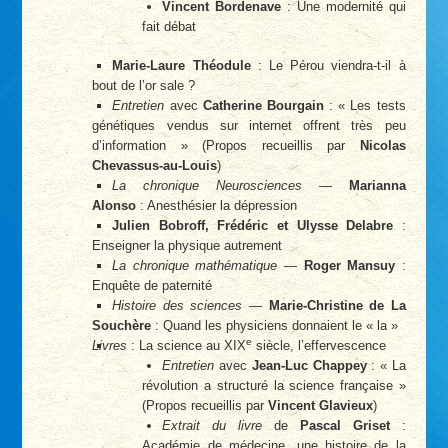
Vincent Bordenave
: Une modernité qui
fait débat
Marie-Laure Théodule
: Le Pérou viendra-t-il à
bout de l’or sale ?
Entretien
avec
Catherine Bourgain
: « Les tests
génétiques vendus sur internet offrent très peu
d’information » (Propos recueillis par
Nicolas
Chevassus-au-Louis
)
La chronique Neurosciences
—
Marianna
Alonso
: Anesthésier la dépression
Julien Bobroff, Frédéric et Ulysse Delabre
:
Enseigner la physique autrement
La chronique mathématique
—
Roger Mansuy
:
Enquête de paternité
Histoire des sciences
—
Marie-Christine de La
Souchère
: Quand les physiciens donnaient le « la »
e
Livres
: La science au XIX
siècle, l’effervescence
Entretien
avec
Jean-Luc Chappey
: « La
révolution a structuré la science française »
(Propos recueillis par
Vincent Glavieux
)
Extrait du livre
de
Pascal Griset
:
Académie de médecine, une histoire de la