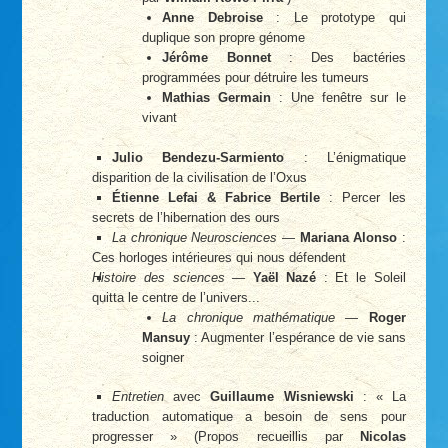
Anne Debroise
: Le prototype qui
duplique son propre génome
Jérôme Bonnet
: Des bactéries
programmées pour détruire les tumeurs
Mathias Germain
: Une fenêtre sur le
vivant
Julio Bendezu-Sarmiento
: L’énigmatique
disparition de la civilisation de l’Oxus
Étienne Lefai & Fabrice Bertile
: Percer les
secrets de l’hibernation des ours
La chronique Neurosciences
—
Mariana Alonso
:
Ces horloges intérieures qui nous défendent
Histoire des sciences
—
Yaël Nazé
: Et le Soleil
quitta le centre de l’univers...
La chronique mathématique
—
Roger
Mansuy
: Augmenter l’espérance de vie sans
soigner
Entretien
avec
Guillaume Wisniewski
: « La
traduction automatique a besoin de sens pour
progresser » (Propos recueillis par
Nicolas