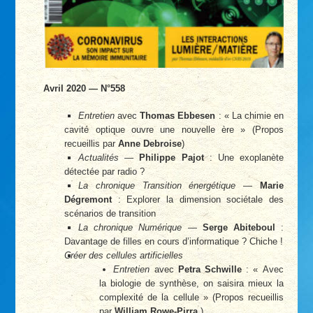
Avril 2020 — N°558
Entretien
avec
Thomas Ebbesen
: « La chimie en
cavité optique ouvre une nouvelle ère » (Propos
recueillis par
Anne Debroise
)
Actualités
—
Philippe Pajot
: Une exoplanète
détectée par radio ?
La chronique Transition énergétique
—
Marie
Dégremont
: Explorer la dimension sociétale des
scénarios de transition
La chronique Numérique
—
Serge Abiteboul
:
Davantage de filles en cours d’informatique ? Chiche !
Créer des cellules artificielles
Entretien
avec
Petra Schwille
: « Avec
la biologie de synthèse, on saisira mieux la
complexité de la cellule » (Propos recueillis
par
William Rowe-Pirra
)