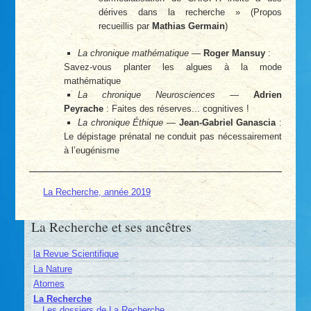
dérives dans la recherche » (Propos
recueillis par
Mathias Germain
)
La chronique mathématique
—
Roger Mansuy
:
Savez-vous planter les algues à la mode
mathématique
La chronique Neurosciences
—
Adrien
Peyrache
: Faites des réserves... cognitives !
La chronique Éthique
—
Jean-Gabriel Ganascia
:
Le dépistage prénatal ne conduit pas nécessairement
à l’eugénisme
La Recherche, année 2019
La Recherche et ses ancêtres
la Revue Scientifique
La Nature
Atomes
La Recherche
Les dossiers de La Recherche