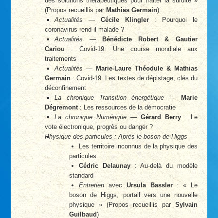
des solutions thérapeutiques pour traiter la surdité »
(Propos recueillis par
Mathias Germain
)
Actualités
—
Cécile Klingler
: Pourquoi le
coronavirus rend-il malade ?
Actualités
—
Bénédicte Robert & Gautier
Cariou
: Covid-19. Une course mondiale aux
traitements
Actualités
—
Marie-Laure Théodule & Mathias
Germain
: Covid-19. Les textes de dépistage, clés du
déconfinement
La chronique Transition énergétique
—
Marie
Dégremont
: Les ressources de la démocratie
La chronique Numérique
—
Gérard Berry
: Le
vote électronique, progrès ou danger ?
Physique des particules : Après le boson de Higgs
Les territoire inconnus de la physique des
particules
Cédric Delaunay
: Au-delà du modèle
standard
Entretien
avec
Ursula Bassler
: « Le
boson de Higgs, portail vers une nouvelle
physique » (Propos recueillis par
Sylvain
Guilbaud
)