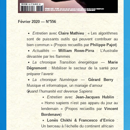
Février 2020 — N°556
Entretien
avec
Claire Mathieu
: « Les algorithmes
sont de puissants outils qui peuvent contribuer au
bien commun » (Propos recueillis par
Philippe Pajot
)
Actualités
—
William Rowe-Pirra
: L’Australie
dévastée par les flammes
La chronique Transition énergétique
—
Marie
Dégremont
: Mobiliser le secteur de la santé pour
préparer l’avenir
La chronique Numérique
—
Gérard Berry
:
Musique et informatique, un mariage d’amour
Quand l’humanité est devenue Sapiens
Entretien
avec
Jean-Jacques Hublin
:
« Homo sapiens n’est pas apparu du jour au
lendemain » (Propos recueillis par
Vincent
Bordenave
)
Lonès Chikhi & Francesco d’Errico
:
Un berceau à l’échelle du continent africain