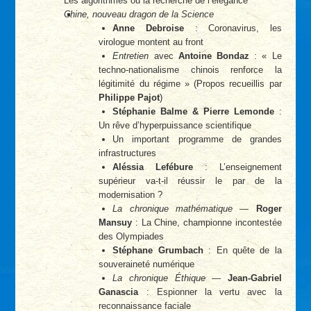
Les algorithmes ou la recherche de l’élégance
Chine, nouveau dragon de la Science
Anne Debroise
: Coronavirus, les
virologue montent au front
Entretien
avec
Antoine Bondaz
: « Le
techno-nationalisme chinois renforce la
légitimité du régime » (Propos recueillis par
Philippe Pajot
)
Stéphanie Balme & Pierre Lemonde
:
Un rêve d’hyperpuissance scientifique
Un important programme de grandes
infrastructures
Aléssia Lefébure
: L’enseignement
supérieur va-t-il réussir le par de la
modernisation ?
La chronique mathématique
—
Roger
Mansuy
: La Chine, championne incontestée
des Olympiades
Stéphane Grumbach
: En quête de la
souveraineté numérique
La chronique Éthique
—
Jean-Gabriel
Ganascia
: Espionner la vertu avec la
reconnaissance faciale