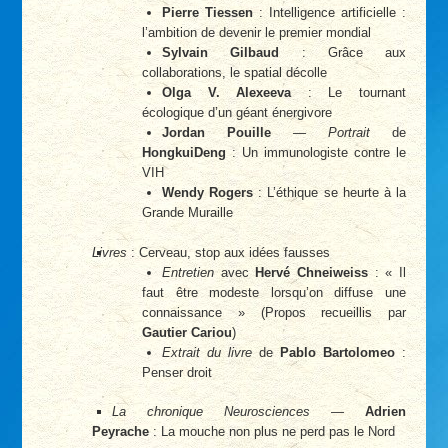
Pierre Tiessen
: Intelligence artificielle :
l’ambition de devenir le premier mondial
Sylvain Gilbaud
: Grâce aux
collaborations, le spatial décolle
Olga V. Alexeeva
: Le tournant
écologique d’un géant énergivore
Jordan Pouille
—
Portrait
de
HongkuiDeng
: Un immunologiste contre le
VIH
Wendy Rogers
: L’éthique se heurte à la
Grande Muraille
Livres
: Cerveau, stop aux idées fausses
Entretien
avec
Hervé Chneiweiss
: « Il
faut être modeste lorsqu’on diffuse une
connaissance » (Propos recueillis par
Gautier Cariou
)
Extrait du livre
de
Pablo Bartolomeo
:
Penser droit
La chronique Neurosciences
—
Adrien
Peyrache
: La mouche non plus ne perd pas le Nord