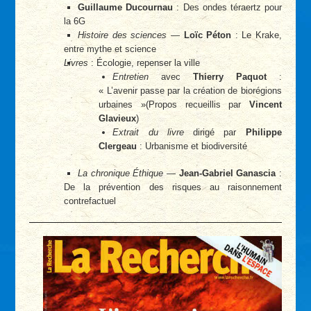
Guillaume Ducournau
: Des ondes téraertz pour
la 6G
Histoire des sciences
—
Loïc Péton
: Le Krake,
entre mythe et science
Livres
: Écologie, repenser la ville
Entretien
avec
Thierry Paquot
:
« L’avenir passe par la création de biorégions
urbaines »(Propos recueillis par
Vincent
Glavieux
)
Extrait du livre
dirigé par
Philippe
Clergeau
: Urbanisme et biodiversité
La chronique Éthique
—
Jean-Gabriel Ganascia
:
De la prévention des risques au raisonnement
contrefactuel