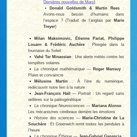
Dernières nouvelles de Mars
)
Donald Goldsmith & Martin Rees
:
Avons-nous besoin d’humains dans
l’espace ? (Traduit de l’anglais par
Marie
Treyer
)
Milan Maksimovic, Étienne Pariat, Philippe
Louarn & Frédéric Auchère
: Plongée dans la
fournaise du Soleil
Vahé Ter Minassian
: Une alerte météo contre les
tempêtes solaires
La chronique mathématique
—
Roger Mansuy
:
Plaire et convaincre
Mélusine Martin
: À l’ère du numérique,
redécouvrir notre lien à la nature
Jean-François Haït
—
Portrait
: Un regard sans
œillères sur la paléogénétique
La chronique Neurosciences
—
Mariana Alonso
:
Les mécanismes cérébraux derrière les émotions
Histoire des sciences
—
Marie-Christine de La
Souchère
: Et Greenwich remit toutes les pendules à
l’heure
La chronique Éthique
—
Jean-Gabriel Ganascia
: