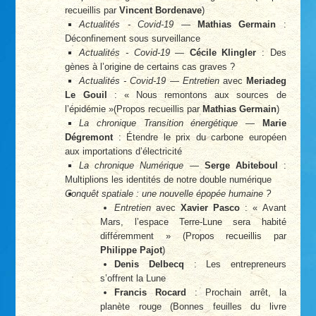
recueillis par
Vincent Bordenave
)
Actualités - Covid-19
—
Mathias Germain
:
Déconfinement sous surveillance
Actualités - Covid-19
—
Cécile Klingler
: Des
gènes à l’origine de certains cas graves ?
Actualités - Covid-19
—
Entretien
avec
Meriadeg
Le Gouil
: « Nous remontons aux sources de
l’épidémie »(Propos recueillis par
Mathias Germain
)
La chronique Transition énergétique
—
Marie
Dégremont
: Étendre le prix du carbone européen
aux importations d’électricité
La chronique Numérique
—
Serge Abiteboul
:
Multiplions les identités de notre double numérique
Conquêt spatiale : une nouvelle épopée humaine ?
Entretien
avec
Xavier Pasco
: « Avant
Mars, l’espace Terre-Lune sera habité
différemment » (Propos recueillis par
Philippe Pajot
)
Denis Delbecq
: Les entrepreneurs
s’offrent la Lune
Francis Rocard
: Prochain arrêt, la
planète rouge (Bonnes feuilles du livre