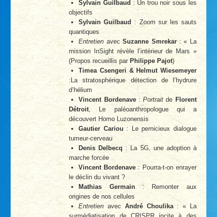
Sylvain Guilbaud
: Un trou noir sous les
objectifs
Sylvain Guilbaud
: Zoom sur les sauts
quantiques
Entretien
avec
Suzanne Smrekar
: « La
mission InSight révèle l’intérieur de Mars »
(Propos recueillis par
Philippe Pajot
)
Timea Csengeri & Helmut Wiesemeyer
:La stratosphérique détection de l’hydrure
d’hélium
Vincent Bordenave
:
Portrait
de
Florent
Détroit
, Le paléoanthropologue qui a
découvert Homo Luzonensis
Gautier Cariou
: Le pernicieux dialogue
tumeur-cerveau
Denis Delbecq
: La 5G, une adoption à
marche forcée
Vincent Bordenave
: Pourra-t-on enrayer
le déclin du vivant ?
Mathias Germain
: Remonter aux
origines de nos cellules
Entretien
avec
André Choulika
: « La
surmédiatisation de CRISPR incite à des