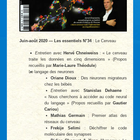
Juin-août 2020 — Les essentiels N°34
: Le Cerveau
Entretien
avec
Hervé Chneiweiss
: « Le cerveau
traite les données en cinq dimensions » (Propos
recueillis par
Marie-Laure Théodule
)
Le langage des neurones
Oriane Dioux
: Des neurones migrateurs
chez les bébés
Entretien
avec
Stanislas Dehaene
:
« Nous cherchons à accéder au code neural
du langage » (Propos recueillis par
Gautier
Cariou
)
Mathias Germain
: Premier atlas des
réseaux du cerveau
Frekije Selimi
: Déchiffrer le code
moléculaire des synapses