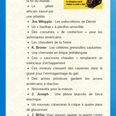
la fin du monde...
Le gibier
africain sauvé par
une arbalète
Jim Whipple
: Les indiscrétions de Détroit
Un « hardtop » à pavillon amovible
Des costumes « de confection » pour les
astronautes américains
Les chevaliers de la Seine
K. Brown
: Les célèbres grenouilles sautantes
Une cheminée en brique préfabriquée
Ces « saucisses chaudes » remplacent un
silencieux d’échappement
Ces mineurs creusent des cavernes dans le
granit pour l’emmagasinage du gaz
Des armes primitives gardent les avions
américains à réaction
Nouveautés pour la maison
J. Joseph
: Une pleine brassée de force
électrique
Un nouveau catamaran à coque à quatre pans
de glissement
J. Miller
Vous pouvez gagner la guerre contre