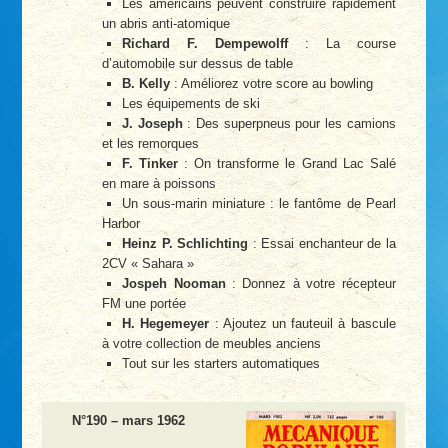
Les américains peuvent construire rapidement
un abris anti-atomique
Richard F. Dempewolff
: La course
d’automobile sur dessus de table
B. Kelly
: Améliorez votre score au bowling
Les équipements de ski
J. Joseph
: Des superpneus pour les camions
et les remorques
F. Tinker
: On transforme le Grand Lac Salé
en mare à poissons
Un sous-marin miniature : le fantôme de Pearl
Harbor
Heinz P. Schlichting
: Essai enchanteur de la
2CV « Sahara »
Jospeh Nooman
: Donnez à votre récepteur
FM une portée
H. Hegemeyer
: Ajoutez un fauteuil à bascule
à votre collection de meubles anciens
Tout sur les starters automatiques
N°190 – mars 1962