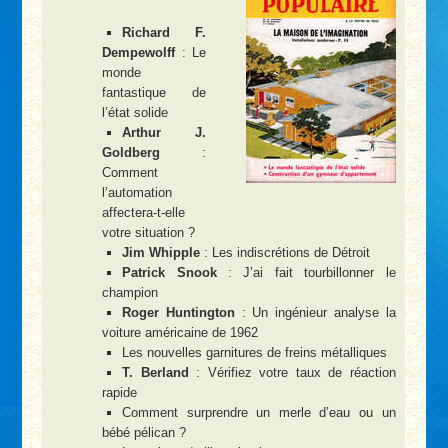
Richard F.
Dempewolff
: Le
monde
fantastique de
l’état solide
Arthur J.
Goldberg
:
Comment
l’automation
affectera-t-elle
votre situation ?
Jim Whipple
: Les indiscrétions de Détroit
Patrick Snook
: J’ai fait tourbillonner le
champion
Roger Huntington
: Un ingénieur analyse la
voiture américaine de 1962
Les nouvelles garnitures de freins métalliques
T. Berland
: Vérifiez votre taux de réaction
rapide
Comment surprendre un merle d’eau ou un
bébé pélican ?