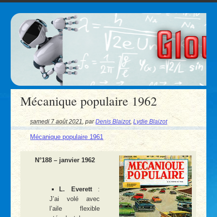
Mécanique populaire 1962
samedi 7 août 2021
,
par
Denis Blaizot
,
Lydie Blaizot
Mécanique populaire 1961
N°188 – janvier 1962
L. Everett
:
J’ai volé avec
l’aile flexible