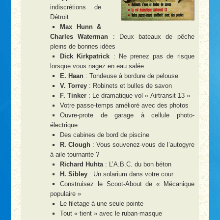
indiscrétions de
Détroit
Max Hunn &
Charles Waterman
: Deux bateaux de pêche
pleins de bonnes idées
Dick Kirkpatrick
: Ne prenez pas de risque
lorsque vous nagez en eau salée
E. Haan
: Tondeuse à bordure de pelouse
V. Torrey
: Robinets et bulles de savon
F. Tinker
: Le dramatique vol « Airtransit 13 »
Votre passe-temps amélioré avec des photos
Ouvre-prote de garage à cellule photo-
électrique
Des cabines de bord de piscine
R. Clough
: Vous souvenez-vous de l’autogyre
à aile tournante ?
Richard Huhta
: L’A.B.C. du bon béton
H. Sibley
: Un solarium dans votre cour
Construisez le Scoot-About de « Mécanique
populaire »
Le filetage à une seule pointe
Tout « tient » avec le ruban-masque