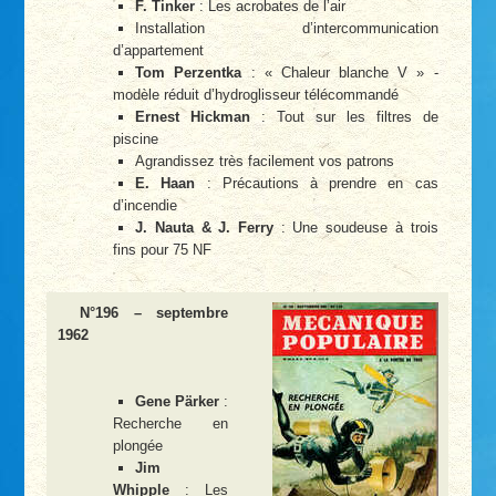
F. Tinker
: Les acrobates de l’air
Installation d’intercommunication
d’appartement
Tom Perzentka
: « Chaleur blanche V » -
modèle réduit d’hydroglisseur télécommandé
Ernest Hickman
: Tout sur les filtres de
piscine
Agrandissez très facilement vos patrons
E. Haan
: Précautions à prendre en cas
d’incendie
J. Nauta & J. Ferry
: Une soudeuse à trois
fins pour 75 NF
N°196 – septembre
1962
Gene Pärker
:
Recherche en
plongée
Jim
Whipple
: Les