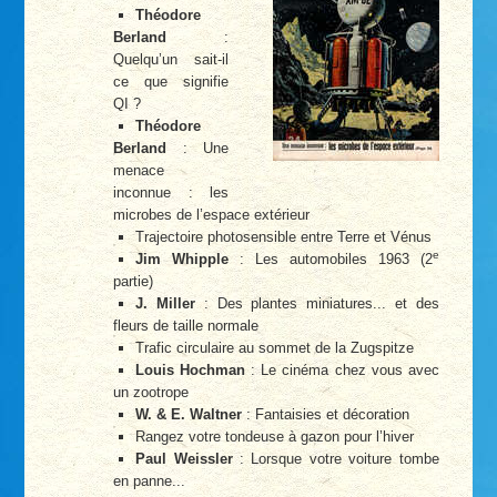
Théodore
Berland
:
Quelqu’un sait-il
ce que signifie
QI ?
Théodore
Berland
: Une
menace
inconnue : les
microbes de l’espace extérieur
Trajectoire photosensible entre Terre et Vénus
e
Jim Whipple
: Les automobiles 1963 (2
partie)
J. Miller
: Des plantes miniatures... et des
fleurs de taille normale
Trafic circulaire au sommet de la Zugspitze
Louis Hochman
: Le cinéma chez vous avec
un zootrope
W. & E. Waltner
: Fantaisies et décoration
Rangez votre tondeuse à gazon pour l’hiver
Paul Weissler
: Lorsque votre voiture tombe
en panne...