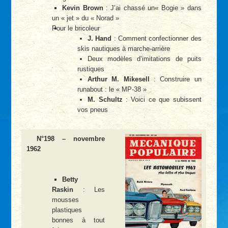
Kevin Brown
: J’ai chassé un« Bogie » dans
un « jet » du « Norad »
Pour le bricoleur
J. Hand
: Comment confectionner des
skis nautiques à marche-arrière
Deux modèles d’imitations de puits
rustiques
Arthur M. Mikesell
: Construire un
runabout : le « MP-38 »
M. Schultz
: Voici ce que subissent
vos pneus
N°198 – novembre
1962
Betty
Raskin
: Les
mousses
plastiques
bonnes à tout