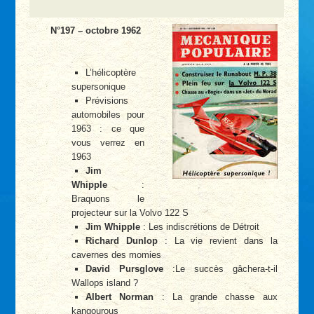
N°197 – octobre 1962
L’hélicoptère
supersonique
Prévisions
automobiles pour
1963 : ce que
vous verrez en
1963
Jim
Whipple
:
Braquons le
projecteur sur la Volvo 122 S
Jim Whipple
: Les indiscrétions de Détroit
Richard Dunlop
: La vie revient dans la
cavernes des momies
David Pursglove
:Le succès gâchera-t-il
Wallops island ?
Albert Norman
: La grande chasse aux
kangourous