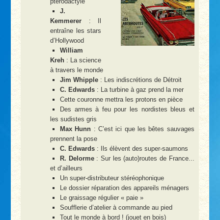
ptérodactyle
J.
Kemmerer
: Il
entraîne les stars
d’Hollywood
William
Kreh
: La science
à travers le monde
Jim Whipple
: Les indiscrétions de Détroit
C. Edwards
: La turbine à gaz prend la mer
Cette couronne mettra les protons en pièce
Des armes à feu pour les nordistes bleus et
les sudistes gris
Max Hunn
: C’est ici que les bêtes sauvages
prennent la pose
C. Edwards
: Ils élèvent des super-saumons
R. Delorme
: Sur les (auto)routes de France...
et d’ailleurs
Un super-distributeur stéréophonique
Le dossier réparation des appareils ménagers
Le graissage régulier « paie »
Soufflerie d’atelier à commande au pied
Tout le monde à bord ! (jouet en bois)