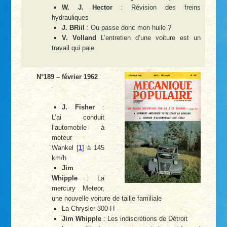
W. J. Hector
: Révision des freins
hydrauliques
J. BRiil
: Ou passe donc mon huile ?
V. Volland
L’entretien d’une voiture est un
travail qui paie
N°189 – février 1962
J. Fisher
:
L’ai conduit
l’automobile à
moteur
Wankel
[
1
]
à 145
km/h
Jim
Whipple
: La
mercury Meteor,
une nouvelle voiture de taille familiale
La Chrysler 300-H
Jim Whipple
: Les indiscrétions de Détroit