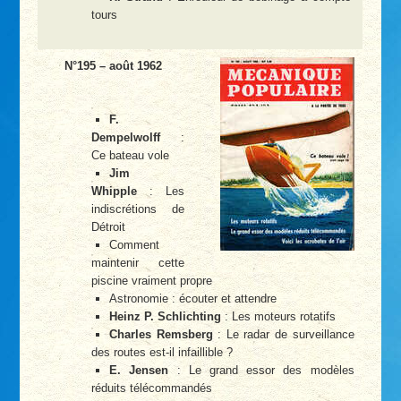
tours
N°195 – août 1962
F.
Dempelwolff
:
Ce bateau vole
Jim
Whipple
: Les
indiscrétions de
Détroit
Comment
maintenir cette
piscine vraiment propre
Astronomie : écouter et attendre
Heinz P. Schlichting
: Les moteurs rotatifs
Charles Remsberg
: Le radar de surveillance
des routes est-il infaillible ?
E. Jensen
: Le grand essor des modèles
réduits télécommandés