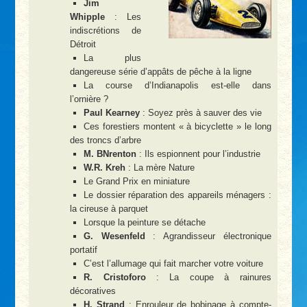
Jim
Whipple
: Les
indiscrétions de
Détroit
La plus
dangereuse série d’appâts de pêche à la ligne
La course d’Indianapolis est-elle dans
l’ornière ?
Paul Kearney
: Soyez près à sauver des vie
Ces forestiers montent « à bicyclette » le long
des troncs d’arbre
M. BNrenton
: Ils espionnent pour l’industrie
W.R. Kreh
: La mère Nature
Le Grand Prix en miniature
Le dossier réparation des appareils ménagers :
la cireuse à parquet
Lorsque la peinture se détache
G. Wesenfeld
: Agrandisseur électronique
portatif
C’est l’allumage qui fait marcher votre voiture
R. Cristoforo
: La coupe à rainures
décoratives
H. Strand
: Enrouleur de bobinage à compte-