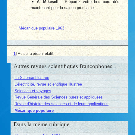
A. Mikesell
: Préparez votre hors-bord dès
maintenant pour la saison prochaine
Mécanique populaire 1963
[
1
]
Moteur à piston rotatif.
Autres revues scientifiques francophones
La Science Illustrée
L’électricité, revue scientifique illustrée
Sciences et voyages
Revue Générale des Sciences pures et appliquées
Revue d’histoire des sciences et de leurs applications
Mécanique populaire
Dans la même rubrique