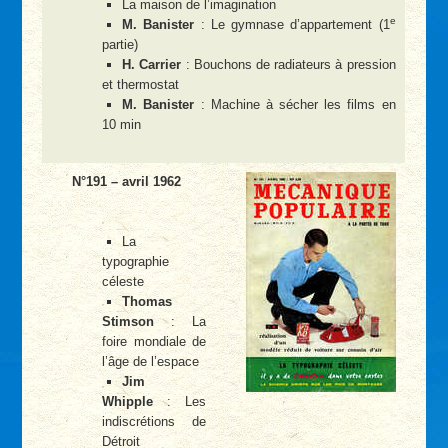
La maison de l’imagination
e
M. Banister
: Le gymnase d’appartement (1
partie)
H. Carrier
: Bouchons de radiateurs à pression
et thermostat
M. Banister
: Machine à sécher les films en
10 min
N°191 – avril 1962
La
typographie
céleste
Thomas
Stimson
: La
foire mondiale de
l’âge de l’espace
Jim
Whipple
: Les
indiscrétions de
Détroit