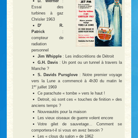
D. Werner
:
Essai des
turbines à gaz
Chrisler 1963
r
D
R.
Patrick
:
compteur de
radiation
personnel
Jim Whipple
: Les indiscrétions de Détroit
G.H. Davis
: Un pont ou un tunnel à travers la
Manche ?
S. Davids Pursglove
: Notre premier voyage
vers la Lune a commencé à 4h30 du matin le
er
1
juillet 1969
Ce parachute « tombe » vers le haut !
Detroit, où sont ces « touches de finition » des
anciens temps ?
Nouveautés pour la maison
Les vieux oiseaux de guerre volent encore
Votre gilet de sauvetage... Comment se
comportera-t-il si vous en avez besoin ?
Les « clous du salon » de 1962