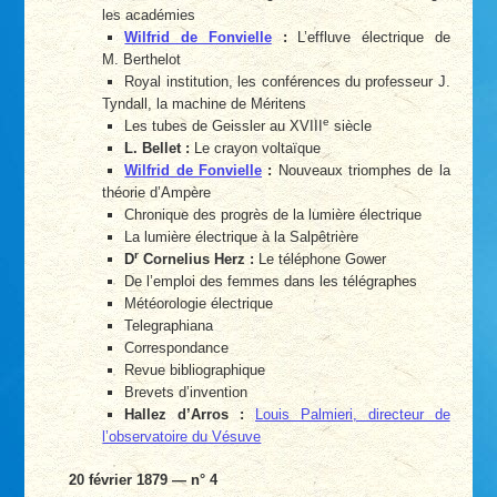
les académies
Wilfrid de Fonvielle
:
L’effluve électrique de
M. Berthelot
Royal institution, les conférences du professeur J.
Tyndall, la machine de Méritens
e
Les tubes de Geissler au XVIII
siècle
L. Bellet :
Le crayon voltaïque
Wilfrid de Fonvielle
:
Nouveaux triomphes de la
théorie d’Ampère
Chronique des progrès de la lumière électrique
La lumière électrique à la Salpêtrière
r
D
Cornelius Herz :
Le téléphone Gower
De l’emploi des femmes dans les télégraphes
Météorologie électrique
Telegraphiana
Correspondance
Revue bibliographique
Brevets d’invention
Hallez d’Arros :
Louis Palmieri, directeur de
l’observatoire du Vésuve
20 février 1879 — n° 4