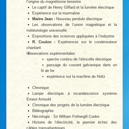
l’origine du magnétisme terrestre
Le captif de Henry Giffard et la lumière électrique
Expérience sur la tourmaline
Maitre Jean :
Nouveau pendule électrique
Les observations de l’union magnétique et la
météorologie universelle
Expositions des sciences appliquées à l’industrie
R. Coulon :
Expériences sur le condensateur
chantant
Observations expérimentales
spectre continu de l’étincelle électrique
passage du courant galvanique dans un
fil de fer
expérience sur la machine de Holtz
Chronique
Lampe électrique à incandescence système
Ernest Arnould
Chronique des progrès de la lumière électrique
Bibliographie
Nécrologie : Sir William Fothergill Cooke
Histoire de l’électricité, le premier échec des
câbles transatlantiques