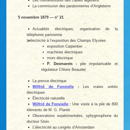
Les mésaventures des câbles algériens
La commission des paratonnerres d’Angleterre
5 novembre 1879 — n° 21
Actualités électriques, organisation de la
téléphonie parisienne
L’électricité à l’exposition des Champs Elysées
exposition Carpentier
machines électriques
mors électrique
P. Desmarets :
pile impolarisable et
régulateur Chloris Beaudet
La presse électrique
Wilfrid de Fonvielle
:
Les vraies unités
électriques
Électricité naturelle
Wilfrid de Fonvielle
:
Une visite à la pile de 800
éléments de M. G. Planté
Observations expérimentales, sphygmophone du
docteur Stein
L’électricité au congrès d’Amsterdam