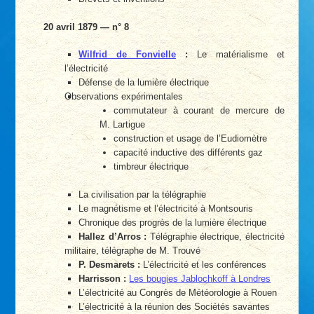
20 avril 1879 — n° 8
Wilfrid de Fonvielle
:
Le matérialisme et
l’électricité
Défense de la lumière électrique
Observations expérimentales
commutateur à courant de mercure de
M. Lartigue
construction et usage de l’Eudiomètre
capacité inductive des différents gaz
timbreur électrique
La civilisation par la télégraphie
Le magnétisme et l’électricité à Montsouris
Chronique des progrès de la lumière électrique
Hallez d’Arros :
Télégraphie électrique, électricité
militaire, télégraphe de M. Trouvé
P. Desmarets :
L’électricité et les conférences
Harrisson :
Les bougies Jablochkoff à Londres
L’électricité au Congrès de Météorologie à Rouen
L’électricité à la réunion des Sociétés savantes