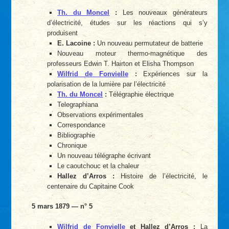
Th. du Moncel
:
Les nouveaux générateurs
d’électricité, études sur les réactions qui s’y
produisent
E. Lacoine :
Un nouveau permutateur de batterie
Nouveau moteur thermo-magnétique des
professeurs Edwin T. Hairton et Elisha Thompson
Wilfrid de Fonvielle
:
Expériences sur la
polarisation de la lumière par l’électricité
Th. du Moncel
:
Télégraphie électrique
Telegraphiana
Observations expérimentales
Correspondance
Bibliographie
Chronique
Un nouveau télégraphe écrivant
Le caoutchouc et la chaleur
Hallez d’Arros :
Histoire de l’électricité, le
centenaire du Capitaine Cook
5 mars 1879 — n° 5
Wilfrid de Fonvielle
et Hallez d’Arros :
La