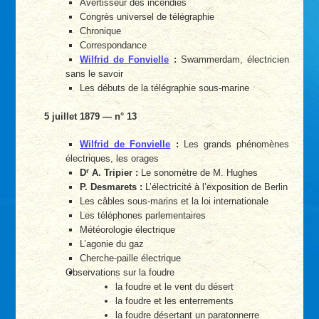
Avertisseur des incendies
Congrès universel de télégraphie
Chronique
Correspondance
Wilfrid de Fonvielle
:
Swammerdam, électricien
sans le savoir
Les débuts de la télégraphie sous-marine
5 juillet 1879 — n° 13
Wilfrid de Fonvielle
:
Les grands phénomènes
électriques, les orages
r
D
A. Tripier :
Le sonomètre de M. Hughes
P. Desmarets :
L’électricité à l’exposition de Berlin
Les câbles sous-marins et la loi internationale
Les téléphones parlementaires
Météorologie électrique
L’agonie du gaz
Cherche-paille électrique
Observations sur la foudre
la foudre et le vent du désert
la foudre et les enterrements
la foudre désertant un paratonnerre