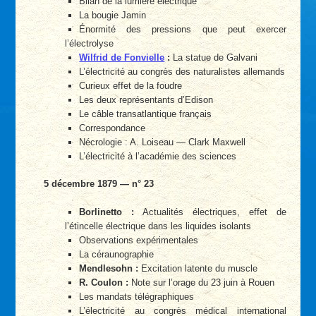
Bilan de la lumière électrique
La bougie Jamin
Énormité des pressions que peut exercer
l’électrolyse
Wilfrid de Fonvielle
:
La statue de Galvani
L’électricité au congrès des naturalistes allemands
Curieux effet de la foudre
Les deux représentants d’Edison
Le câble transatlantique français
Correspondance
Nécrologie : A. Loiseau — Clark Maxwell
L’électricité à l’académie des sciences
5 décembre 1879 — n° 23
Borlinetto :
Actualités électriques, effet de
l’étincelle électrique dans les liquides isolants
Observations expérimentales
La céraunographie
Mendlesohn :
Excitation latente du muscle
R. Coulon :
Note sur l’orage du 23 juin à Rouen
Les mandats télégraphiques
L’électricité au congrès médical international