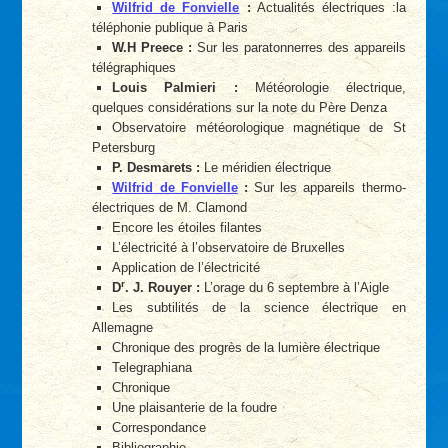
Wilfrid de Fonvielle
:
Actualités électriques :la
téléphonie publique à Paris
W.H Preece :
Sur les paratonnerres des appareils
télégraphiques
Louis Palmieri :
Météorologie électrique,
quelques considérations sur la note du Père Denza
Observatoire météorologique magnétique de St
Petersburg
P. Desmarets :
Le méridien électrique
Wilfrid de Fonvielle
:
Sur les appareils thermo-
électriques de M. Clamond
Encore les étoiles filantes
L’électricité à l’observatoire de Bruxelles
Application de l’électricité
r
D
. J. Rouyer :
L’orage du 6 septembre à l’Aigle
Les subtilités de la science électrique en
Allemagne
Chronique des progrès de la lumière électrique
Telegraphiana
Chronique
Une plaisanterie de la foudre
Correspondance
Bibliographie