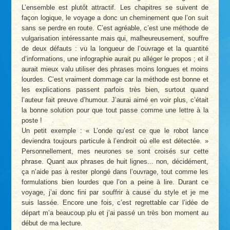
L’ensemble est plutôt attractif. Les chapitres se suivent de
façon logique, le voyage a donc un cheminement que l’on suit
sans se perdre en route. C’est agréable, c’est une méthode de
vulgarisation intéressante mais qui, malheureusement, souffre
de deux défauts : vu la longueur de l’ouvrage et la quantité
d’informations, une infographie aurait pu alléger le propos ; et il
aurait mieux valu utiliser des phrases moins longues et moins
lourdes. C’est vraiment dommage car la méthode est bonne et
les explications passent parfois très bien, surtout quand
l’auteur fait preuve d’humour. J’aurai aimé en voir plus, c’était
la bonne solution pour que tout passe comme une lettre à la
poste !
Un petit exemple : « L’onde qu’est ce que le robot lance
deviendra toujours particule à l’endroit où elle est détectée. »
Personnellement, mes neurones se sont croisés sur cette
phrase. Quant aux phrases de huit lignes... non, décidément,
ça n’aide pas à rester plongé dans l’ouvrage, tout comme les
formulations bien lourdes que l’on a peine à lire. Durant ce
voyage, j’ai donc fini par souffrir à cause du style et je me
suis lassée. Encore une fois, c’est regrettable car l’idée de
départ m’a beaucoup plu et j’ai passé un très bon moment au
début de ma lecture.