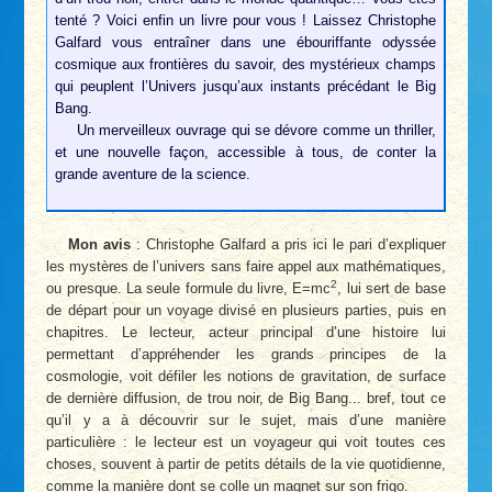
tenté ? Voici enfin un livre pour vous ! Laissez Christophe
Galfard vous entraîner dans une ébouriffante odyssée
cosmique aux frontières du savoir, des mystérieux champs
qui peuplent l’Univers jusqu’aux instants précédant le Big
Bang.
Un merveilleux ouvrage qui se dévore comme un thriller,
et une nouvelle façon, accessible à tous, de conter la
grande aventure de la science.
Mon avis
: Christophe Galfard a pris ici le pari d’expliquer
les mystères de l’univers sans faire appel aux mathématiques,
2
ou presque. La seule formule du livre, E=mc
, lui sert de base
de départ pour un voyage divisé en plusieurs parties, puis en
chapitres. Le lecteur, acteur principal d’une histoire lui
permettant d’appréhender les grands principes de la
cosmologie, voit défiler les notions de gravitation, de surface
de dernière diffusion, de trou noir, de Big Bang... bref, tout ce
qu’il y a à découvrir sur le sujet, mais d’une manière
particulière : le lecteur est un voyageur qui voit toutes ces
choses, souvent à partir de petits détails de la vie quotidienne,
comme la manière dont se colle un magnet sur son frigo.