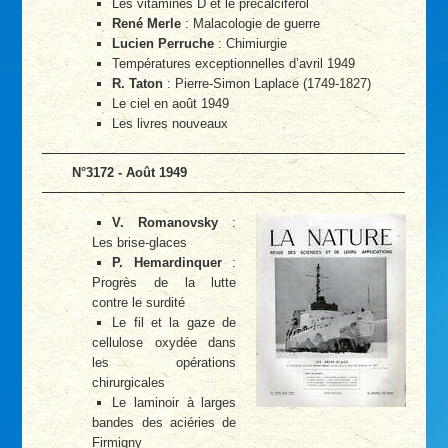
Les vitamines D et le précalciférol
René Merle
: Malacologie de guerre
Lucien Perruche
: Chimiurgie
Températures exceptionnelles d’avril 1949
R. Taton
: Pierre-Simon Laplace (1749-1827)
Le ciel en août 1949
Les livres nouveaux
N°3172 - Août 1949
V. Romanovsky
:
Les brise-glaces
P. Hemardinquer
:
Progrès de la lutte
contre le surdité
Le fil et la gaze de
cellulose oxydée dans
les opérations
chirurgicales
Le laminoir à larges
bandes des aciéries de
Firmigny