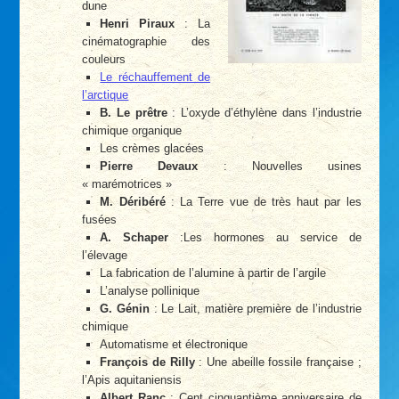
dune
Henri Piraux
: La
cinématographie des
couleurs
Le réchauffement de
l’arctique
B. Le prêtre
: L’oxyde d’éthylène dans l’industrie
chimique organique
Les crèmes glacées
Pierre Devaux
: Nouvelles usines
« marémotrices »
M. Déribéré
: La Terre vue de très haut par les
fusées
A. Schaper
:Les hormones au service de
l’élevage
La fabrication de l’alumine à partir de l’argile
L’analyse pollinique
G. Génin
: Le Lait, matière première de l’industrie
chimique
Automatisme et électronique
François de Rilly
: Une abeille fossile française ;
l’Apis aquitaniensis
Albert Ranc
: Cent cinquantième anniversaire de