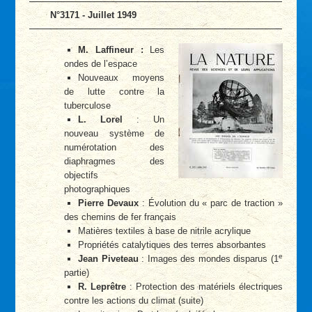
N°3171 - Juillet 1949
M. Laffineur :
Les
ondes de l’espace
Nouveaux moyens
de lutte contre la
tuberculose
L. Lorel
: Un
nouveau système de
numérotation des
diaphragmes des
objectifs
photographiques
Pierre Devaux
: Évolution du « parc de traction »
des chemins de fer français
Matières textiles à base de nitrile acrylique
Propriétés catalytiques des terres absorbantes
e
Jean Piveteau
: Images des mondes disparus (1
partie)
R. Leprêtre
: Protection des matériels électriques
contre les actions du climat (suite)