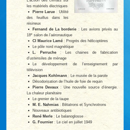
L’action des climats sur
les matériels électriques
Pierre Larue
: Utilité
des feuillus dans les
résineux
Fernand de La borderie
: Les avions privés au
e
18
salon de l’aéronautique
Cl Maurice Lamé
: Progrès des hélicoptères
Le pôle nord magnétique
L. Perruche
: Les chaines de fabrication
d’ustensiles de ménage
Le développement de l’enseignement par
télévision
Jacques Kohlmann
: Le musée de la parole
Désodorisation de l’huile de foie de requin
Pierre Devaux
: Une nouvelle source d’énergie.
La chaleur planétaire
Le grenier de la taupe
M. E. Nahmias
: Bêtatrons et Synchrotrons
Nouveaux antibiotiques
René Merle
: Le balanoglosse
G. Fournier
: Le ciel en juillet 1949