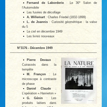
e
Fernand de Laborderie
: Le 36
Salon de
l’Automobile
Les fusées de décollage
A. Willemart
: Charles Friedel (1832-1899)
L. de Joannis
: Curiosité géométrique : la valse
du 5
Le ciel en décembre 1949
Les livres nouveaux
N°3176 - Décembre 1949
Pierre Devaux
:
Cuirassés dans la
tempête
M. Françon
: Le
microscope à contraste
de phase
Daniel Claude
:
L’opération « Hanneton »
G. Génin
: Les
produits laitiers dans