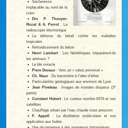
Sécheresse
implacable au nord de la
Loire
Drs P. Thouyer-
Rozat & A. Perrot
: La
radioscopie électronique
La défense du bétail contre les maladies
tropicales
Refroidissement du béton
Henri Lambert
: Les Néolithiques trépanèrent-ils
les animaux ?
Le blé miracle
Piere Devaux
: Vers un « robot universel »
Ch. Naux
: Du baromètre à l’idée d’éther
Particularités géologiques aux environs de Lyon
e
Jean Piveteau
: Images de mondes disparus (3
partie)
Constant Hubert
: Le curieux nombre 9376 et ses
satellites
Chauffage urbain par l’eau chaude sous pression
F. Appell
: La distillation moléculaire et son
application aux huiles
Une récompense à des inventeurs britanniques