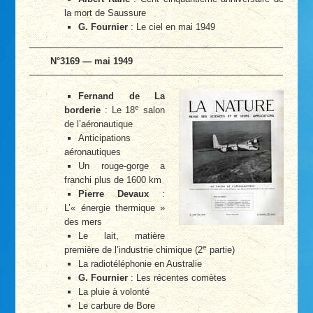
la mort de Saussure
G. Fournier
: Le ciel en mai 1949
N°3169 — mai 1949
Fernand de La
e
borderie
: Le 18
salon
de l’aéronautique
Anticipations
aéronautiques
Un rouge-gorge a
franchi plus de 1600 km
Pierre Devaux
:
L’« énergie thermique »
des mers
Le lait, matière
e
première de l’industrie chimique (2
partie)
La radiotéléphonie en Australie
G. Fournier
: Les récentes comètes
La pluie à volonté
Le carbure de Bore