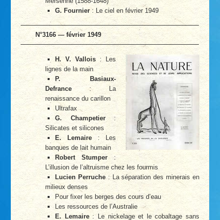
Mersenne (1588-1648)
G. Fournier
: Le ciel en février 1949
N°3166 — février 1949
H. V. Vallois
: Les
lignes de la main
P. Basiaux-
Defrance
: La
renaissance du carillon
Ultrafax
G. Champetier
:
Silicates et silicones
E. Lemaire
: Les
banques de lait humain
Robert Stumper
:
L’illusion de l’altruisme chez les fourmis
Lucien Perruche
: La séparation des minerais en
milieux denses
Pour fixer les berges des cours d’eau
Les ressources de l’Australie
E. Lemaire
: Le nickelage et le cobaltage sans