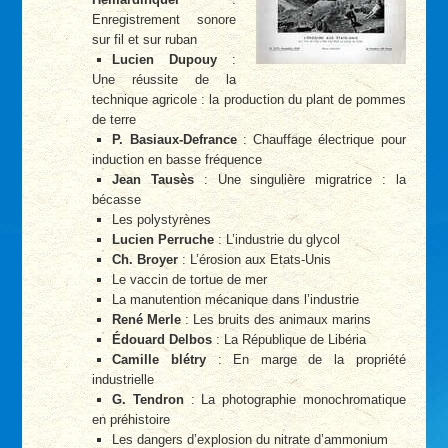
Enregistrement sonore
sur fil et sur ruban
Lucien Dupouy
:
Une réussite de la
technique agricole : la production du plant de pommes
de terre
P. Basiaux-Defrance
: Chauffage électrique pour
induction en basse fréquence
Jean Tausès
: Une singulière migratrice : la
bécasse
Les polystyrènes
Lucien Perruche
: L’industrie du glycol
Ch. Broyer
: L’érosion aux Etats-Unis
Le vaccin de tortue de mer
La manutention mécanique dans l’industrie
René Merle
: Les bruits des animaux marins
Édouard Delbos
: La République de Libéria
Camille blétry
: En marge de la propriété
industrielle
G. Tendron
: La photographie monochromatique
en préhistoire
Les dangers d’explosion du nitrate d’ammonium