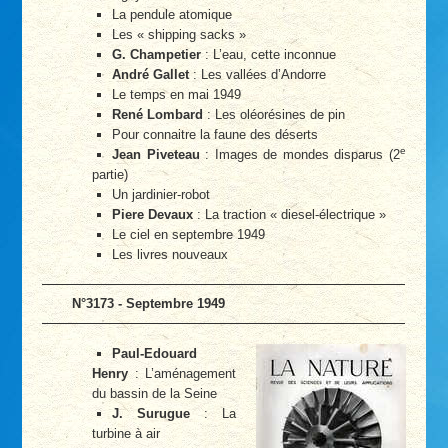
La pendule atomique
Les « shipping sacks »
G. Champetier
: L’eau, cette inconnue
André Gallet
: Les vallées d’Andorre
Le temps en mai 1949
René Lombard
: Les oléorésines de pin
Pour connaitre la faune des déserts
e
Jean Piveteau
: Images de mondes disparus (2
partie)
Un jardinier-robot
Piere Devaux
: La traction « diesel-électrique »
Le ciel en septembre 1949
Les livres nouveaux
N°3173 - Septembre 1949
Paul-Edouard
Henry
: L’aménagement
du bassin de la Seine
J. Surugue
: La
turbine à air