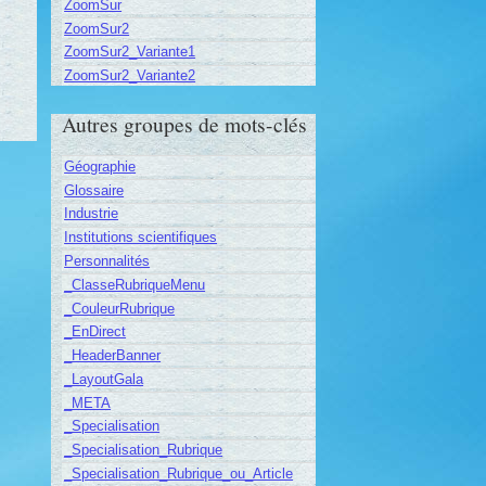
ZoomSur
ZoomSur2
ZoomSur2_Variante1
ZoomSur2_Variante2
Autres groupes de mots-clés
Géographie
Glossaire
Industrie
Institutions scientifiques
Personnalités
_ClasseRubriqueMenu
_CouleurRubrique
_EnDirect
_HeaderBanner
_LayoutGala
_META
_Specialisation
_Specialisation_Rubrique
_Specialisation_Rubrique_ou_Article