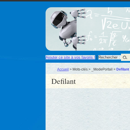
Ajouter ce site à vos favoris !
|
Rechercher :
Accueil
> Mots-clés > _ModePortail >
Defilant
Defilant