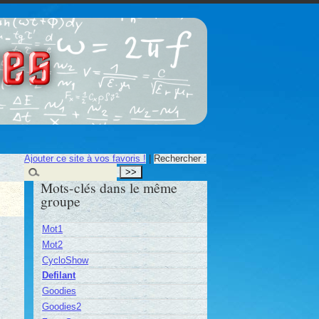
ces
Ajouter ce site à vos favoris !
|
Rechercher :
Mots-clés dans le même
groupe
Mot1
Mot2
CycloShow
Defilant
Goodies
Goodies2