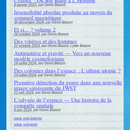
Cosmix : Du Big Bang à L’Homme
8 janvier 2025
, par Denis Blaizot
Insensibilité absolue produite au moyen du
sommeil magnétique
30 décembre 2024
, par Denis Blaizot
Et si... ? volume 2
29 octobre 2024
, par Denis Blaizot
Des vipères et des hommes
22 octobre 2024
, par Denis Blaizot, Lydie Blaizot
Antimatière et gravité — Vers un nouveau
modèle cosmologique
16 juillet 2024
, par Denis Blaizot
Des colonies dans l’espace : L’ultime utopie ?
14 juillet 2024
, par Denis Blaizot
Première détection du genre dans une nouvelle
image saisissante du JWST
21 juin 2024
, par Denis Blaizot
L’odysée de l’espace — Une histoire de la
conquête spatiale
6 juin 2024
, par Denis Blaizot
page précédente
page suivante