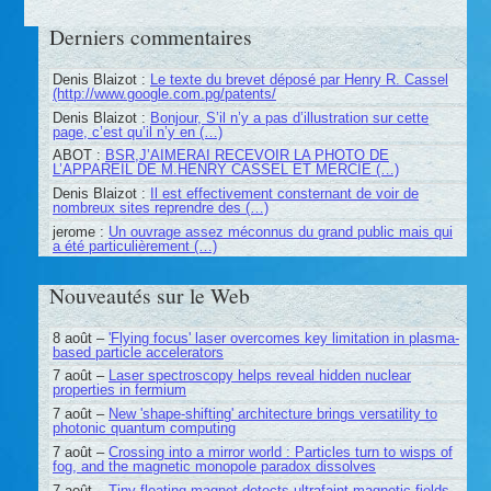
Derniers commentaires
Denis Blaizot :
Le texte du brevet déposé par Henry R. Cassel
(http://www.google.com.pg/patents/
Denis Blaizot :
Bonjour, S’il n’y a pas d’illustration sur cette
page, c’est qu’il n’y en (…)
ABOT :
BSR,J’AIMERAI RECEVOIR LA PHOTO DE
L’APPAREIL DE M.HENRY CASSEL ET MERCIE (…)
Denis Blaizot :
Il est effectivement consternant de voir de
nombreux sites reprendre des (…)
jerome :
Un ouvrage assez méconnus du grand public mais qui
a été particulièrement (…)
Nouveautés sur le Web
8 août –
'Flying focus' laser overcomes key limitation in plasma-
based particle accelerators
7 août –
Laser spectroscopy helps reveal hidden nuclear
properties in fermium
7 août –
New 'shape-shifting' architecture brings versatility to
photonic quantum computing
7 août –
Crossing into a mirror world : Particles turn to wisps of
fog, and the magnetic monopole paradox dissolves
7 août –
Tiny floating magnet detects ultrafaint magnetic fields