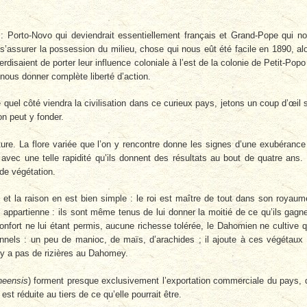
: Porto-Novo qui deviendrait essentiellement français et Grand-Pope qui n
à s’assurer la possession du milieu, chose qui nous eût été facile en 1890, al
erdisaient de porter leur influence coloniale à l’est de la colonie de Petit-Popo
 nous donner complète liberté d’action.
quel côté viendra la civilisation dans ce curieux pays, jetons un coup d’œil 
on peut y fonder.
ture. La flore variée que l’on y rencontre donne les signes d’une exubérance
 avec une telle rapidité qu’ils donnent des résultats au bout de quatre ans.
 de végétation.
é et la raison en est bien simple : le roi est maître de tout dans son royaum
 appartienne : ils sont même tenus de lui donner la moitié de ce qu’ils gagn
confort ne lui étant permis, aucune richesse tolérée, le Dahomien ne cultive 
nnels : un peu de manioc, de maïs, d’arachides ; il ajoute à ces végétaux
 n’y a pas de rizières au Dahomey.
neensis
) forment presque exclusivement l’exportation commerciale du pays, 
t réduite au tiers de ce qu’elle pourrait être.