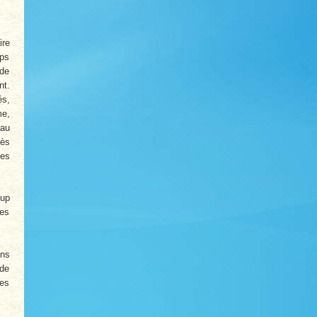
ire
rps
 de
nt.
és,
me,
 au
rès
nes
oup
des
ins
 de
pes