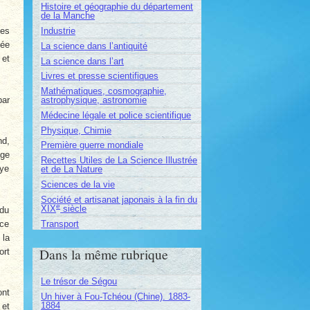
Histoire et géographie du département
de la Manche
Industrie
ses
née
La science dans l’antiquité
 et
La science dans l’art
Livres et presse scientifiques
Mathématiques, cosmographie,
par
astrophysique, astronomie
Médecine légale et police scientifique
Physique, Chimie
nd,
Première guerre mondiale
age
Recettes Utiles de La Science Illustrée
aye
et de La Nature
Sciences de la vie
Société et artisanat japonais à la fin du
e
XIX
siècle
 du
Transport
 ce
 la
Dans la même rubrique
ort
Le trésor de Ségou
ont
Un hiver à Fou-Tchéou (Chine). 1883-
1884
 et