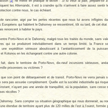
asssin
[
2
]
ne mette en pratique le dicton :
Si tu veux la paix, prépare-toi à
iquent les Allemands, il est à craindre qu’ils n’arrivent à faire assez sentir l
rotection contre nous, le cas échéant.
ple rancunier, aigri par les pertes récentes que nous lui avons infligées d
es Européens qui habitent le Dahomey se ressentiront, tôt ou tard, de cet état
ais renoncent à habiter le pays.
ue entre Porto-Novo et le Dahomey, malgré tous les traités du monde, sans val
res qui se produiront inévitablement dans un temps limité, la France s
une expédition sérieuse aboutissant à l’anéantissement de la puissa
et Kotonou en les échangeant contre une autre colonie.
it, dans le territoire de Porto-Novo, dix-neuf incursions sérieuses, anéa
 mille prisonniers ou victimes ?
t que son point de débarquement et de transit. Porto-Novo ne verra jamais 
ne sera pas assurée complètement. Quelle est la société industrielle qui risqu
 instant, n’ayant pas une année de tranquillité, où la population, sans cesse 
 ses récoltes ?
e Dahomey. Sans compter sa situation géographique qui nous donnerait, au no
e étendue de territoire ayant plus de 120 milles de l’est à l’ouest, formée 