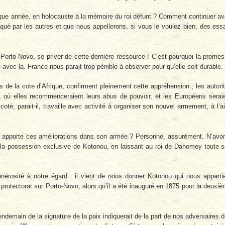
haque année, en holocauste à la mémoire du roi défunt ? Comment continuer a
traqué par les autres et que nous appellerons, si vous le voulez bien, des ess
e Porto-Novo, se priver de cette dernière ressource ! C’est pourquoi la prome
 avec la. France nous parait trop pénible à observer pour qu’elle soit durable.
de la cote d’Afrique, confirment pleinement cette appréhension ; les autori
 où elles recommenceraient leurs abus de pouvoir, et les Européens serai
é, parait-il, travaille avec activité à organiser son nouvel armement, à l’a
u’il apporte ces améliorations dans son armée ? Personne, assurément. N’avo
à la possession exclusive de Kotonou, en laissant au roi de Dahomey toute 
générosité à notre égard : il vient de nous donner Kotonou qui nous apparti
protectorat sur Porto-Novo, alors qu’il a été inauguré en 1875 pour la deuxi
endemain de la signature de la paix indiquerait de la part de nos adversaires 