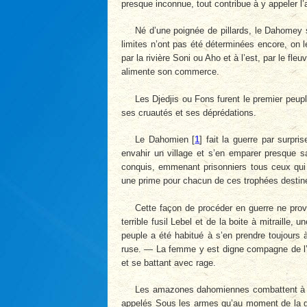
presque inconnue, tout contribue à y appeler l’a
Né d’une poignée de pillards, le Dahomey 
limites n’ont pas été déterminées encore, on l
par la rivière Soni ou Aho et à l’est, par le f
alimente son commerce.
Les Djedjis ou Fons furent le premier peup
ses cruautés et ses déprédations.
Le Dahomien
[
1
]
fait la guerre par surpris
envahir un village et s’en emparer presque san
conquis, emmenant prisonniers tous ceux qui s
une prime pour chacun de ces trophées destinés
Cette façon de procéder en guerre ne pro
terrible fusil Lebel et de la boite à mitraille, 
peuple a été habitué à s’en prendre toujours à
ruse. — La femme y est digne compagne de l’ho
et se battant avec rage.
Les amazones dahomiennes combattent à p
appelés Sous les armes qu’au moment de la gue