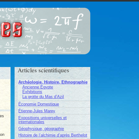
ces
Articles scientifiques
Archéologie, Histoire, Ethnographie
Ancienne Égypte
Exhibitions
La grotte du Mas d’Azil
Économie Domestique
Étienne-Jules Marey
ses
Expositions universelles et
internationales
Géophysique, géographie
ion
Histoire de l’alchimie d’après Berthelot