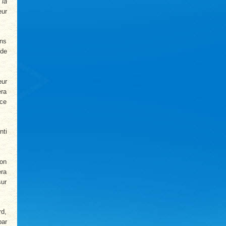
 la
eur
ans
 de
eur
era
nce
nti
son
era
sur
rd,
par