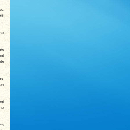
vec
ais
sse
tés
ent
ide
ns-
son
ent
ème
des