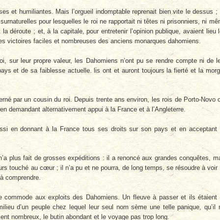
ses et humiliantes. Mais l’orgueil indomptable reprenait bien vite le dessus ;
urnaturelles pour lesquelles le roi ne rapportait ni têtes ni prisonniers, ni m
 déroute ; et, à la capitale, pour entretenir l’opinion publique, avaient lieu 
des victoires faciles et nombreuses des anciens monarques dahomiens.
, sur leur propre valeur, les Dahomiens n’ont pu se rendre compte ni de l
ys et de sa faiblesse actuelle. lis ont et auront toujours la fierté et la mor
rné par un cousin du roi. Depuis trente ans environ, les rois de Porto-Novo 
 en demandant alternativement appui à la France et à l’Angleterre.
éussi en donnant à la France tous ses droits sur son pays et en acceptant
’a plus fait de grosses expéditions : il a renoncé aux grandes conquêtes, m
urs touché au cœur ; il n’a pu et ne pourra, de long temps, se résoudre à voir
le à comprendre.
e commode aux exploits des Dahomiens. Un fleuve à passer et ils étaient
lieu d’un peuple chez lequel leur seul nom sème une telle panique, qu’il 
ient nombreux, le butin abondant et le voyage pas trop long.