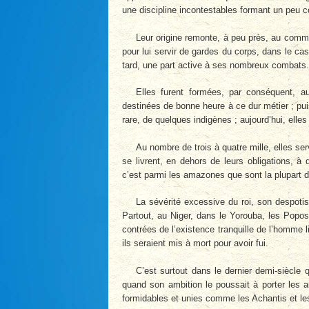
une discipline incontestables formant un peu c
Leur origine remonte, à peu près, au comme
pour lui servir de gardes du corps, dans le ca
tard, une part active à ses nombreux combats.
Elles furent formées, par conséquent, a
destinées de bonne heure à ce dur métier ; pui
rare, de quelques indigènes ; aujourd’hui, elle
Au nombre de trois à quatre mille, elles ser
se livrent, en dehors de leurs obligations, à 
c’est parmi les amazones que sont la plupar
La sévérité excessive du roi, son despot
Partout, au Niger, dans le Yorouba, les Popos
contrées de l’existence tranquille de l’homme 
ils seraient mis à mort pour avoir fui.
C’est surtout dans le dernier demi-siècl
quand son ambition le poussait à porter les 
formidables et unies comme les Achantis et le