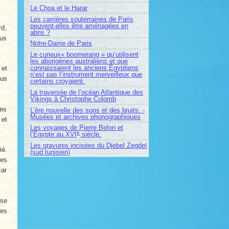
Le Choa et le Harar
Les carrières souterraines de Paris
peuvent-elles être aménagées en
rd,
abris ?
lus
Notre-Dame de Paris
Le curieux« boomerang » qu’utilisent
les aborigènes australiens et que
connaissaient les anciens Égyptiens
 et
n’est pas l’instrument merveilleux que
lus
certains croyaient.
La traversée de l’océan Atlantique des
Vikings à Christophe Colomb
les
L’ère nouvelle des sons et des bruits. -
Musées et archives phonographiques
 et
Les voyages de Pierre Belon et
e
l’Égypte au XVI
siècle.
Les gravures incisées du Djebel Zegdel
ié.
(sud tunisien)
ces
car
ise
ces