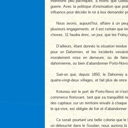
intentions peu pacifiques, à moins que Gbéd
guerre
. Avec la politique d’insinuation que prat
influence pour décider le roi à leur demander p
Nous avons, aujourd’hui, affaire à un peu
plusieurs engagements, et il est certain que l
choses. 11 faudra donc, un jour, que les Franç
D’ailleurs, étant donnés la situation tend
pour un Dahomien, et les incidents vexatoi
moralement mise en demeure, ou de faire 
dahomienne, ou bien d’abandonner Porto-Novo 
Sait-on que, depuis 1850, le Dahomey a fa
quatre-vingt-deux villages, et fait plus de onze
Kotonou est le port de Porto-Novo et n’es
commerce florissant, tant que sa tranquillité 
des capitaux sur un territoire envahi à chaque
le qui-vive, est obligée de fuir et d’abandonner
Ce serait pourtant une belle colonie que l
un débouché dans le Soudan, nous aurions là un