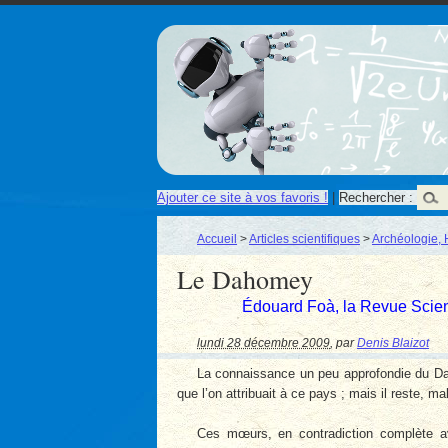
Ajouter ce site à vos favoris !
|
Rechercher :
Accueil
>
Articles scientifiques
>
Archéologie, 
Le Dahomey
Édouard Foà, la Revue Scie
lundi 28 décembre 2009
,
par
Denis Blaizot
La connaissance un peu approfondie du Dah
que l’on attribuait à ce pays ; mais il reste, m
Ces mœurs, en contradiction complète av