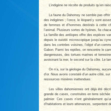
L’indigène ne récolte de produits qu’en rai
La faune du Dahomey ne semble pas offrir d
des indigènes ; l’once, le léopard y sont asse
de femmes et d’hommes destinés à cette cha
l’animal. Plusieurs sortes de hyènes, fie chaca
La famille des antilopes offre des espèces var
depuis le ouistiti microscopique jusqu’au cyn
dans les contrées voisines, l’objet d’un comme
Gabon. Parmi les reptiles, on rencontre le cam
dangereuses, des tortues marines et terrestres
avoisinant la mer, le second sur la côte. Le l
On n’a, sur la géologie du Dahomey, aucune
d’or. Nous avons constaté d’un autre côté, sur 
ressources minières inattendues.
Les villes dahomiennes ont déjà été décr
grande de cases, construites en terre séchée
palmier. Ces cases n’ont généralement qu’un
d’habitations et leurs attenances, serpentent d