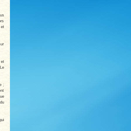
ous
ors
 et
sur
 et
 Le
e ;
ent
que
 du
qui