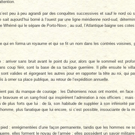
ttention.
s’est peu à peu agrandi par des conquêtes successives et sauf le nord où 
e sait aujourd’hui borné à l’ouest par une ligne méridienne nord-sud, détermi
leuve Whémé qui le sépare de Porto-Novo ; au sud, l’Atlantique baigne ses cotes
le qui en forma un royaume et qui se fit un nom dans les contrées voisines, 
e : arriver sans bruit avant le point du jour, alors que le sommeil est profo
s coup férir, sont la base de sa tactique guerrière. Il pille ensuite le vill
ont valides et égorgeant les autres pour en rapporter la tête au roi, qui p
 à orner sa place publique, au retour de l’expédition annuelle.
vient pas du manque de courage : les Dahomiens nous ont montré, en face
une bravoure et un sang-froid qui inspirèrent l’admiration à nos officiers ; mais
 de plus forts que lui : de là, son habitude de suppléer à son infériorité par
mme, plus fanatique que lui encore, si c’est possible, insouciante de la m
ied : enrégimentées d’une façon permanente, tandis que les hommes ne s
rre, elles forment le noyau de l’armée ; elles possèdent un savoir militaire