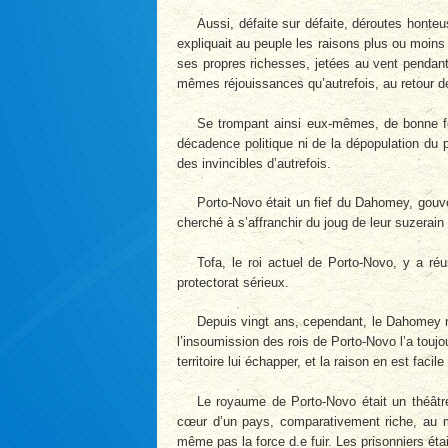
Aussi, défaite sur défaite, déroutes honteu
expliquait au peuple les raisons plus ou moins s
ses propres richesses, jetées au vent pendant la
mêmes réjouissances qu’autrefois, au retour 
Se trompant ainsi eux-mêmes, de bonne foi
décadence politique ni de la dépopulation du pa
des invincibles d’autrefois.
Porto-Novo était un fief du Dahomey, gouve
cherché à s’affranchir du joug de leur suzerain
Tofa, le roi actuel de Porto-Novo, y a r
protectorat sérieux.
Depuis vingt ans, cependant, le Dahomey n
l’insoumission des rois de Porto-Novo l’a toujo
territoire lui échapper, et la raison en est faci
Le royaume de Porto-Novo était un théâtr
cœur d’un pays, comparativement riche, au mi
même pas la force d.e fuir. Les prisonniers éta