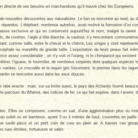
son directe de ses besoins en marchandises qu’il trouve chez les Européens.
e nouvelles découvertes aux naturalistes. Le lion se rencontre au nord, au d
z répandus. L’éléphant, nombreux autrefois, avait motivé la formation d’un co
sse exclusive et qui en conservent aujourd’hui le nom, malgré la rareté
ls, de civettes, l’aigle à tête blanche, le vautour, s’y rencontrent communéme
iant, comme taille, entre le cheval et la chèvre, Les singes y sont représent
océphale ou mandrille de grande taille. L’exportation de leurs peaux fait mê
rce assez considérable ; on n’y voit ni l’orang, ni le chimpanzé qui existent
éléon, l’iguane, le fourmilier, de nombreux serpents dont quelques espèces t
 variées. Le crocodile et le requin gris foisonnent, le premier dans les lagu
amantin se rencontre aussi dans les eaux douces.
 idée exacte ; mais, sur sa limite ouest, le pays des Achantis fournit beauc
le parcours du Whémé, des indices de fer, ce qui fait espérer, dans l’avenir, 
ites. Elles se composent, comme on sait, d’une agglomération plus ou mo
 au soleil ou en bambous, ayant 3 ou 4 mètres de haut, couvertes en paille
e seule pièce et un petit coin de cour en plein air. A travers ces grou
es rues étroites, tortueuses et sales.