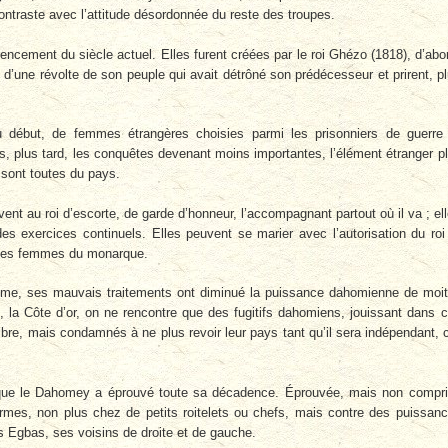
ontraste avec l’attitude désordonnée du reste des troupes.
ncement du siècle actuel. Elles furent créées par le roi Ghézo (1818), d’abo
s d’une révolte de son peuple qui avait détrôné son prédécesseur et prirent, p
u début, de femmes étrangères choisies parmi les prisonniers de guerre
s, plus tard, les conquêtes devenant moins importantes, l’élément étranger p
s sont toutes du pays.
vent au roi d’escorte, de garde d’honneur, l’accompagnant partout où il va ; el
des exercices continuels. Elles peuvent se marier avec l’autorisation du roi
t des femmes du monarque.
isme, ses mauvais traitements ont diminué la puissance dahomienne de moit
, la Côte d’or, on ne rencontre que des fugitifs dahomiens, jouissant dans 
libre, mais condamnés à ne plus revoir leur pays tant qu’il sera indépendant, 
e que le Dahomey a éprouvé toute sa décadence. Éprouvée, mais non compr
armes, non plus chez de petits roitelets ou chefs, mais contre des puissan
s Egbas, ses voisins de droite et de gauche.