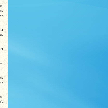
 on
ême
les
eur
gue
ont
 un
ais
 ce
 au
n’a