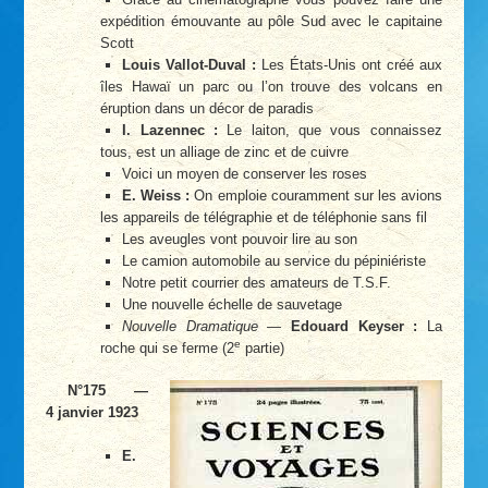
expédition émouvante au pôle Sud avec le capitaine
Scott
Louis Vallot-Duval :
Les États-Unis ont créé aux
îles Hawaï un parc ou l’on trouve des volcans en
éruption dans un décor de paradis
I. Lazennec :
Le laiton, que vous connaissez
tous, est un alliage de zinc et de cuivre
Voici un moyen de conserver les roses
E. Weiss :
On emploie couramment sur les avions
les appareils de télégraphie et de téléphonie sans fil
Les aveugles vont pouvoir lire au son
Le camion automobile au service du pépiniériste
Notre petit courrier des amateurs de T.S.F.
Une nouvelle échelle de sauvetage
Nouvelle Dramatique
—
Edouard Keyser :
La
e
roche qui se ferme (2
partie)
N°175 —
4 janvier 1923
E.