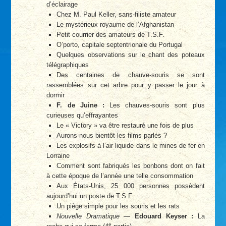
d’éclairage
Chez M. Paul Keller, sans-filiste amateur
Le mystérieux royaume de l’Afghanistan
Petit courrier des amateurs de T.S.F.
O’porto, capitale septentrionale du Portugal
Quelques observations sur le chant des poteaux
télégraphiques
Des centaines de chauve-souris se sont
rassemblées sur cet arbre pour y passer le jour à
dormir
F. de Juine :
Les chauves-souris sont plus
curieuses qu’effrayantes
Le « Victory » va être restauré une fois de plus
Aurons-nous bientôt les films parlés ?
Les explosifs à l’air liquide dans le mines de fer en
Lorraine
Comment sont fabriqués les bonbons dont on fait
à cette époque de l’année une telle consommation
Aux États-Unis, 25 000 personnes possèdent
aujourd’hui un poste de T.S.F.
Un piège simple pour les souris et les rats
Nouvelle Dramatique
—
Edouard Keyser :
La
e