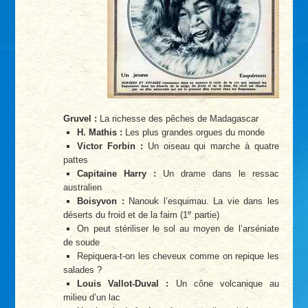
Gruvel :
La richesse des pêches de Madagascar
H. Mathis :
Les plus grandes orgues du monde
Victor Forbin :
Un oiseau qui marche à quatre
pattes
Capitaine Harry :
Un drame dans le ressac
australien
Boisyvon :
Nanouk l’esquimau. La vie dans les
e
déserts du froid et de la faim (1
partie)
On peut stériliser le sol au moyen de l’arséniate
de soude
Repiquera-t-on les cheveux comme on repique les
salades ?
Louis Vallot-Duval :
Un cône volcanique au
milieu d’un lac