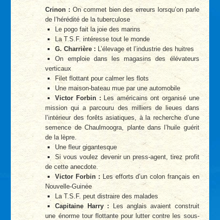
Crinon :
On commet bien des erreurs lorsqu’on parle
de l’hérédité de la tuberculose
Le pogo fait la joie des marins
La T.S.F. intéresse tout le monde
G. Charrière :
L’élevage et l’industrie des huitres
On emploie dans les magasins des élévateurs
verticaux
Filet flottant pour calmer les flots
Une maison-bateau mue par une automobile
Victor Forbin :
Les américains ont organisé une
mission qui a parcouru des milliers de lieues dans
l’intérieur des forêts asiatiques, à la recherche d’une
semence de Chaulmoogra, plante dans l’huile guérit
de la lèpre.
Une fleur gigantesque
Si vous voulez devenir un press-agent, tirez profit
de cette anecdote.
Victor Forbin :
Les efforts d’un colon français en
Nouvelle-Guinée
La T.S.F. peut distraire des malades
Capitaine Harry :
Les anglais avaient construit
une énorme tour flottante pour lutter contre les sous-