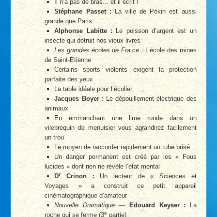
Il n’a pas de bras... et il écrit !
Stéphane Passet :
La ville de Pékin est aussi
grande que Paris
Alphonse Labitte :
Le poisson d’argent est un
insecte qui détruit nos vieux livres
Les grandes écoles de Fra,ce :
L’école des mines
de Saint-Étienne
Certains sports violents exigent la protection
parfaite des yeux
La table idéale pour l’écolier
Jacques Boyer :
Le dépouillement électrique des
animaux
En emmanchant une lime ronde dans un
vilebrequin de menuisier vous agrandirez facilement
un trou
Le moyen de raccorder rapidement un tube brisé
Un danger permanent est créé par les « Fous
lucides » dont rien ne révèle l’état mental
r
D
Crinon :
Un lecteur de « Sciences et
Voyages » a construit ce petit appareil
cinématographique d’amateur
Nouvelle Dramatique
—
Edouard Keyser :
La
e
roche qui se ferme (3
partie)