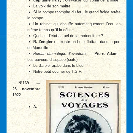
Capitaine Harry :
Un volcan qui vomit de la boue
La voix de son maitre
Si la pompe triomphe du feu, le grand froide arrête
la pompe
Un robinet qui chauffe automatiquement l’eau en
même temps qu’il la débite
Quel est l’état actuel de la motoculture ?
R. Zengler :
Il existe un hotel flottant dans le port
de Marseille
Roman dramatique d’aventures
—
Pierre Adam :
Les buveurs d’Espace (suite)
Le Barbier arabe dans le bled
Notre petit courrier de T.S.F.
N°169 —
23 novembre
1922
A.