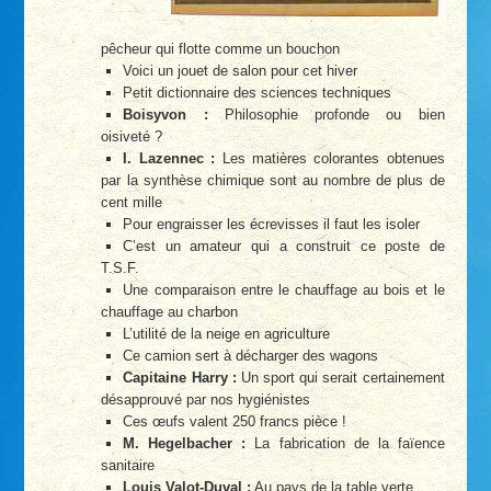
pêcheur qui flotte comme un bouchon
Voici un jouet de salon pour cet hiver
Petit dictionnaire des sciences techniques
Boisyvon :
Philosophie profonde ou bien
oisiveté ?
I. Lazennec :
Les matières colorantes obtenues
par la synthèse chimique sont au nombre de plus de
cent mille
Pour engraisser les écrevisses il faut les isoler
C’est un amateur qui a construit ce poste de
T.S.F.
Une comparaison entre le chauffage au bois et le
chauffage au charbon
L’utilité de la neige en agriculture
Ce camion sert à décharger des wagons
Capitaine Harry :
Un sport qui serait certainement
désapprouvé par nos hygiénistes
Ces œufs valent 250 francs pièce !
M. Hegelbacher :
La fabrication de la faïence
sanitaire
Louis Valot-Duval :
Au pays de la table verte