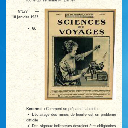
roche qui se ferme (4
partie)
N°177 —
18 janvier 1923
G.
Kerormel :
Comment se préparait l’absinthe
L’éclairage des mines de houille est un problème
difficile
Des signaux indicateurs devraient être obligatoires