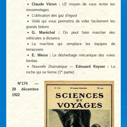
Claude Véron :
LE moyen de vous éviter les
ressemelages
L’utilisation des gaz d’égout
Voilà qui vous permettra de vider facilement les
grands bidons
G. Maréchal :
On peut faire marcher des
véhicules à distance
La machine qui remplace les équipes de
terrassiers
E. Weiss :
Le désherbage mécanique des voies
ferrées
Nouvelle Dramatique
—
Edouard Keyser :
La
e
roche qui se ferme (1
partie)
N°174 —
28 décembre
1922