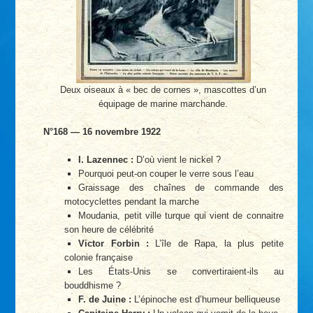
Deux oiseaux à « bec de cornes », mascottes d’un
équipage de marine marchande.
N°168 — 16 novembre 1922
I. Lazennec :
D’où vient le nickel ?
Pourquoi peut-on couper le verre sous l’eau
Graissage des chaînes de commande des
motocyclettes pendant la marche
Moudania, petit ville turque qui vient de connaitre
son heure de célébrité
Victor Forbin :
L’île de Rapa, la plus petite
colonie française
Les États-Unis se convertiraient-ils au
bouddhisme ?
F. de Juine :
L’épinoche est d’humeur belliqueuse