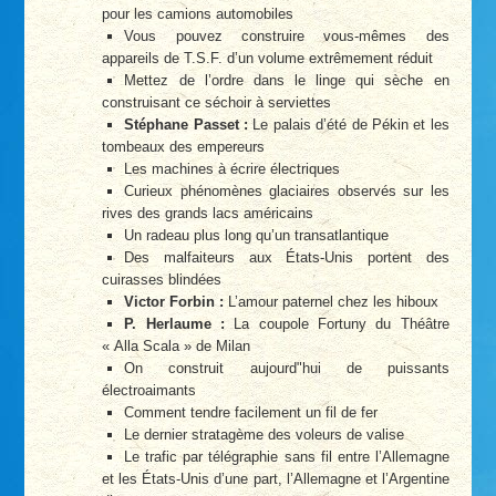
pour les camions automobiles
Vous pouvez construire vous-mêmes des
appareils de T.S.F. d’un volume extrêmement réduit
Mettez de l’ordre dans le linge qui sèche en
construisant ce séchoir à serviettes
Stéphane Passet :
Le palais d’été de Pékin et les
tombeaux des empereurs
Les machines à écrire électriques
Curieux phénomènes glaciaires observés sur les
rives des grands lacs américains
Un radeau plus long qu’un transatlantique
Des malfaiteurs aux États-Unis portent des
cuirasses blindées
Victor Forbin :
L’amour paternel chez les hiboux
P. Herlaume :
La coupole Fortuny du Théâtre
« Alla Scala » de Milan
On construit aujourd"hui de puissants
électroaimants
Comment tendre facilement un fil de fer
Le dernier stratagème des voleurs de valise
Le trafic par télégraphie sans fil entre l’Allemagne
et les États-Unis d’une part, l’Allemagne et l’Argentine