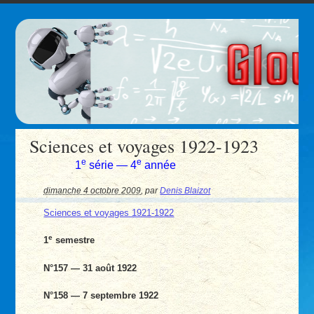
Sciences et voyages 1922-1923
e
e
1
série — 4
année
dimanche 4 octobre 2009
,
par
Denis Blaizot
Sciences et voyages 1921-1922
e
1
semestre
N°157 — 31 août 1922
N°158 — 7 septembre 1922