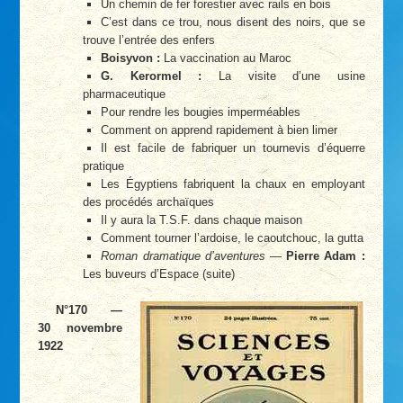
Un chemin de fer forestier avec rails en bois
C’est dans ce trou, nous disent des noirs, que se
trouve l’entrée des enfers
Boisyvon :
La vaccination au Maroc
G. Kerormel :
La visite d’une usine
pharmaceutique
Pour rendre les bougies imperméables
Comment on apprend rapidement à bien limer
Il est facile de fabriquer un tournevis d’équerre
pratique
Les Égyptiens fabriquent la chaux en employant
des procédés archaïques
Il y aura la T.S.F. dans chaque maison
Comment tourner l’ardoise, le caoutchouc, la gutta
Roman dramatique d’aventures
—
Pierre Adam :
Les buveurs d’Espace (suite)
N°170 —
30 novembre
1922