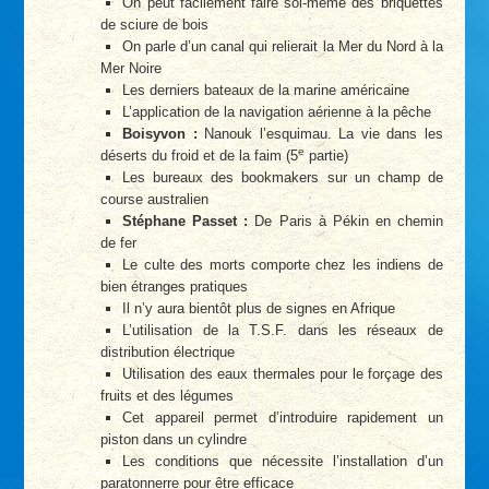
On peut facilement faire soi-même des briquettes
de sciure de bois
On parle d’un canal qui relierait la Mer du Nord à la
Mer Noire
Les derniers bateaux de la marine américaine
L’application de la navigation aérienne à la pêche
Boisyvon :
Nanouk l’esquimau. La vie dans les
e
déserts du froid et de la faim (5
partie)
Les bureaux des bookmakers sur un champ de
course australien
Stéphane Passet :
De Paris à Pékin en chemin
de fer
Le culte des morts comporte chez les indiens de
bien étranges pratiques
Il n’y aura bientôt plus de signes en Afrique
L’utilisation de la T.S.F. dans les réseaux de
distribution électrique
Utilisation des eaux thermales pour le forçage des
fruits et des légumes
Cet appareil permet d’introduire rapidement un
piston dans un cylindre
Les conditions que nécessite l’installation d’un
paratonnerre pour être efficace