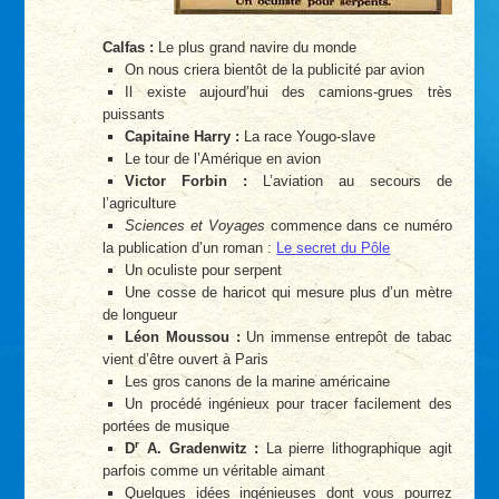
Calfas :
Le plus grand navire du monde
On nous criera bientôt de la publicité par avion
Il existe aujourd’hui des camions-grues très
puissants
Capitaine Harry :
La race Yougo-slave
Le tour de l’Amérique en avion
Victor Forbin :
L’aviation au secours de
l’agriculture
Sciences et Voyages
commence dans ce numéro
la publication d’un roman :
Le secret du Pôle
Un oculiste pour serpent
Une cosse de haricot qui mesure plus d’un mètre
de longueur
Léon Moussou :
Un immense entrepôt de tabac
vient d’être ouvert à Paris
Les gros canons de la marine américaine
Un procédé ingénieux pour tracer facilement des
portées de musique
r
D
A. Gradenwitz :
La pierre lithographique agit
parfois comme un véritable aimant
Quelques idées ingénieuses dont vous pourrez