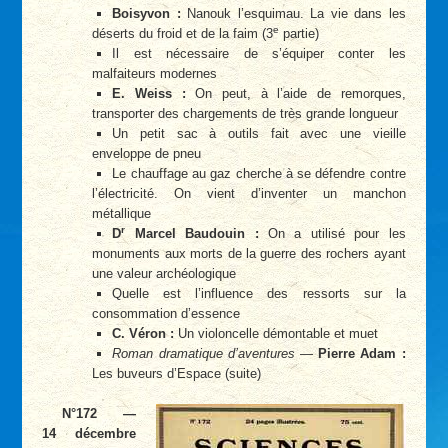
Boisyvon :
Nanouk l’esquimau. La vie dans les
e
déserts du froid et de la faim (3
partie)
Il est nécessaire de s’équiper conter les
malfaiteurs modernes
E. Weiss :
On peut, à l’aide de remorques,
transporter des chargements de très grande longueur
Un petit sac à outils fait avec une vieille
enveloppe de pneu
Le chauffage au gaz cherche à se défendre contre
l’électricité. On vient d’inventer un manchon
métallique
r
D
Marcel Baudouin :
On a utilisé pour les
monuments aux morts de la guerre des rochers ayant
une valeur archéologique
Quelle est l’influence des ressorts sur la
consommation d’essence
C. Véron :
Un violoncelle démontable et muet
Roman dramatique d’aventures
—
Pierre Adam :
Les buveurs d’Espace (suite)
N°172 —
14 décembre