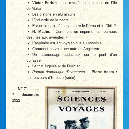
Victor Forbin :
Les mystérieuses ruines de l’île
de Malte
Les pistons en aluminium
L’industrie de la nacre
Est-ce la paix définitive entre le Pérou et le Chili ?
H. Mathis :
Comment on imprime les journaux
destinés aux aveugles ?
L’asphalte est anti-hygiénique au possible
Comment on vole une auto en Angleterre
Un atterrissage audacieux sur le pont d’un
cuirassé
Le truc ingénieux de l’épicier
Roman dramatique d’aventures
—
Pierre Adam :
Les buveurs d’Espace (suite)
N°171 —
7 décembre
1922