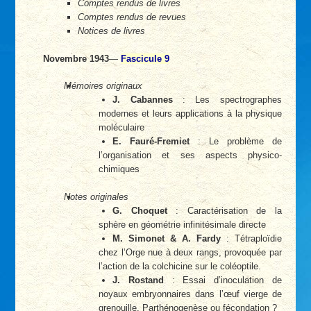
Comptes rendus de livres
Comptes rendus de revues
Notices de livres
Novembre 1943
—
Fascicule 9
Mémoires originaux
J. Cabannes
: Les spectrographes
modernes et leurs applications à la physique
moléculaire
E. Fauré-Fremiet
: Le problème de
l’organisation et ses aspects physico-
chimiques
Notes originales
G. Choquet
: Caractérisation de la
sphère en géométrie infinitésimale directe
M. Simonet & A. Fardy
: Tétraploïdie
chez l’Orge nue à deux rangs, provoquée par
l’action de la colchicine sur le coléoptile.
J. Rostand
: Essai d’inoculation de
noyaux embryonnaires dans l’œuf vierge de
grenouille. Parthénogenèse ou fécondation ?