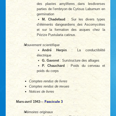
des plastes amyliferes dans lesdiverses
parties de l’embryon de Cytisus Laburnum en
germination
M. Chadefaud
: Sur les divers types
d’éléments dangeardiens des Ascomycètes
et sur la formation des asques chez la
Pézize Pustularia catinus.
Mouvement scientifique
André Herpin
: La conductibilité
électrique
G. Gavoret
: Surstructure des alliages
P. Chauchard
: Poids du cerveau et
poids du corps
Comptes rendus de livres
Comptes rendus de revues
Notices de livres
Mars-avril 1943
—
Fascicule 3
Mémoires originaux