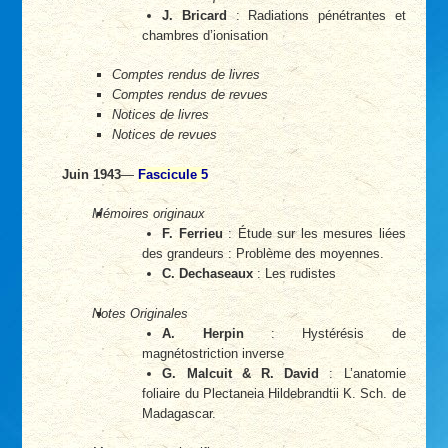
J. Bricard
: Radiations pénétrantes et
chambres d’ionisation
Comptes rendus de livres
Comptes rendus de revues
Notices de livres
Notices de revues
Juin 1943
—
Fascicule 5
Mémoires originaux
F. Ferrieu
: Étude sur les mesures liées
des grandeurs : Problème des moyennes.
C. Dechaseaux
: Les rudistes
Notes Originales
A. Herpin
: Hystérésis de
magnétostriction inverse
G. Malcuit & R. David
: L’anatomie
foliaire du Plectaneia Hildebrandtii K. Sch. de
Madagascar.