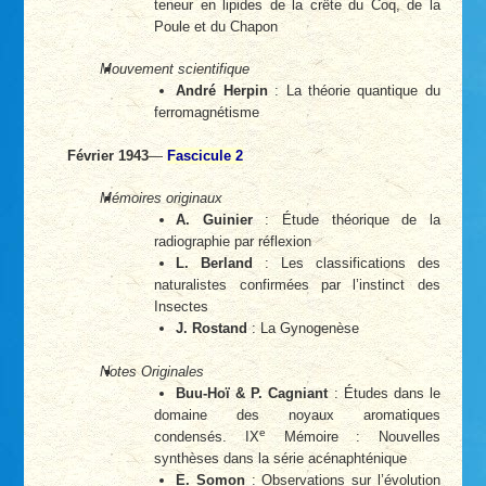
teneur en lipides de la crête du Coq, de la
Poule et du Chapon
Mouvement scientifique
André Herpin
: La théorie quantique du
ferromagnétisme
Février 1943
—
Fascicule 2
Mémoires originaux
A. Guinier
: Étude théorique de la
radiographie par réflexion
L. Berland
: Les classifications des
naturalistes confirmées par l’instinct des
Insectes
J. Rostand
: La Gynogenèse
Notes Originales
Buu-Hoï & P. Cagniant
: Études dans le
domaine des noyaux aromatiques
e
condensés. IX
Mémoire : Nouvelles
synthèses dans la série acénaphténique
E. Somon
: Observations sur l’évolution