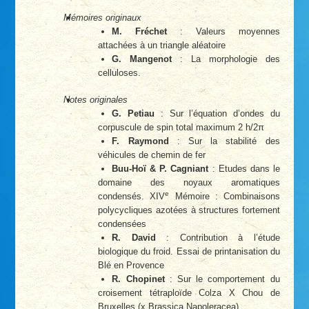
Mémoires originaux
M. Fréchet
: Valeurs moyennes
attachées à un triangle aléatoire
G. Mangenot
: La morphologie des
celluloses.
Notes originales
G. Petiau
: Sur l’équation d’ondes du
corpuscule de spin total maximum 2 h/2π
F. Raymond
: Sur la stabilité des
véhicules de chemin de fer
Buu-Hoï & P. Cagniant
: Etudes dans le
domaine des noyaux aromatiques
e
condensés. XIV
Mémoire : Combinaisons
polycycliques azotées à structures fortement
condensées
R. David
: Contribution à l’étude
biologique du froid. Essai de printanisation du
Blé en Provence
R. Chopinet
: Sur le comportement du
croisement tétraploïde Colza X Chou de
Bruxelles (x Brassica Napoleracea).