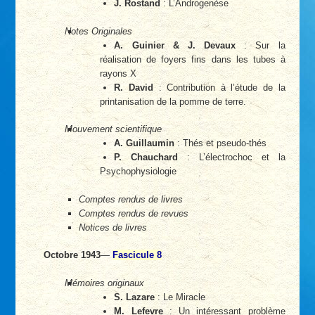
J. Rostand
: L’Androgenèse
Notes Originales
A. Guinier & J. Devaux
: Sur la
réalisation de foyers fins dans les tubes à
rayons X
R. David
: Contribution à l’étude de la
printanisation de la pomme de terre.
Mouvement scientifique
A. Guillaumin
: Thés et pseudo-thés
P. Chauchard
: L’électrochoc et la
Psychophysiologie
Comptes rendus de livres
Comptes rendus de revues
Notices de livres
Octobre 1943
—
Fascicule 8
Mémoires originaux
S. Lazare
: Le Miracle
M. Lefevre
: Un intéressant problème