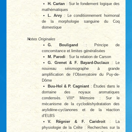
H. Cartan
: Sur le fondement logique des
mathématiques
L. Arvy
: Le conditionnement hormonal
de la morphologie sanguine du Coq
domestique
Notes Originales
G. Bouligand
: Principe de
concomitance et limites généralisées
M. Parodi
: Sur la relation de Carson
G. Grenet & F. Bayard-Duclaux
: Le
nouveau séismographe à grande
amplification de l’Observatoire du Puy-de-
Dôme
Buu-Hoï & P. Cagniant
: Études dans le
domaine des noyaux aromatiques
e
condensés. VIII
Mémoire : Sur le
mécanisme de la cyclodéshydratation des
arylidène-cyclanones et de la réaction
d’ELBS
V. Régnier & F. Caridroit
: La
physiologie de la Crête : Recherches sur la