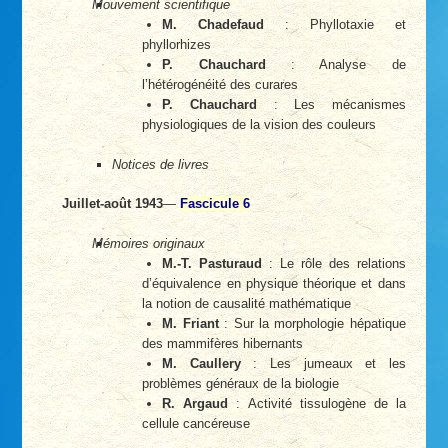
Mouvement scientifique
M. Chadefaud
: Phyllotaxie et
phyllorhizes
P. Chauchard
: Analyse de
l’hétérogénéité des curares
P. Chauchard
: Les mécanismes
physiologiques de la vision des couleurs
Notices de livres
Juillet-août 1943
—
Fascicule 6
Mémoires originaux
M.-T. Pasturaud
: Le rôle des relations
d’équivalence en physique théorique et dans
la notion de causalité mathématique
M. Friant
: Sur la morphologie hépatique
des mammifères hibernants
M. Caullery
: Les jumeaux et les
problèmes généraux de la biologie
R. Argaud
: Activité tissulogène de la
cellule cancéreuse