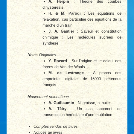
A. Herpin
: Théorie des courbes
d’hystérésis
H. & M. Parodi
: Les équations de
relaxation, cas particulier des équations de la
marche d’un train
J. A. Gautier
: Saveur et constitution
chimique : Les molécules sucrées de
synthèse
Notes Originales
Y. Rocard
: Sur l’origine et le calcul des
forces de Van der Waals
M. de Lestrange
: A propos des
empreintes digitales de 15000 prétendus
français
Mouvement scientifique
A. Guillaumin
: Ni graisse, ni huile
A. Tétry
: Un cas apparent de
transmission héréditaire d’une mutilation
Comptes rendus de livres
Notices de livres