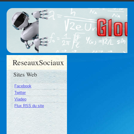
ReseauxSociaux
Sites Web
Facebook
Twitter
Viadeo
Flux RSS du site