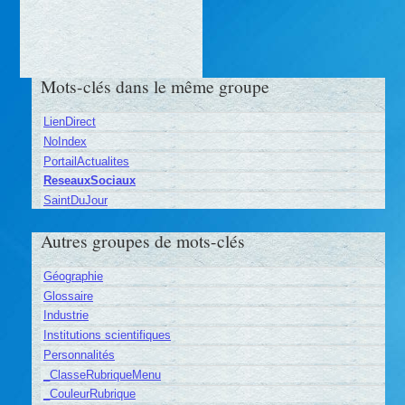
Mots-clés dans le même groupe
LienDirect
NoIndex
PortailActualites
ReseauxSociaux
SaintDuJour
Autres groupes de mots-clés
Géographie
Glossaire
Industrie
Institutions scientifiques
Personnalités
_ClasseRubriqueMenu
_CouleurRubrique