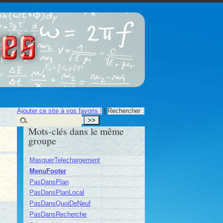
ces
Ajouter ce site à vos favoris !
|
Rechercher :
Mots-clés dans le même
groupe
MasquerTelechargement
MenuFooter
PasDansPlan
PasDansPlanLocal
PasDansQuoiDeNeuf
PasDansRecherche