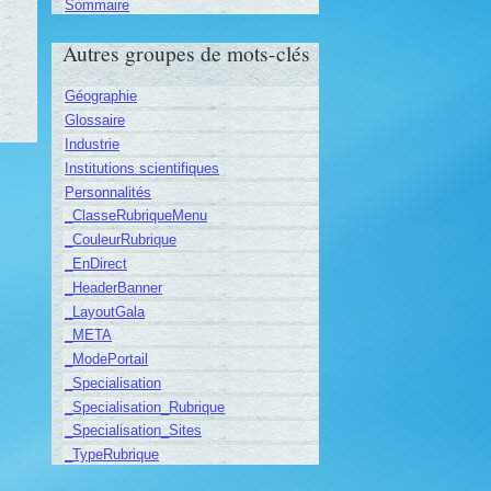
Sommaire
Autres groupes de mots-clés
Géographie
Glossaire
Industrie
Institutions scientifiques
Personnalités
_ClasseRubriqueMenu
_CouleurRubrique
_EnDirect
_HeaderBanner
_LayoutGala
_META
_ModePortail
_Specialisation
_Specialisation_Rubrique
_Specialisation_Sites
_TypeRubrique