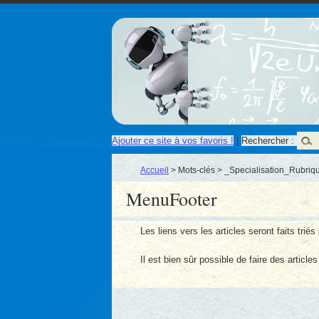
Ajouter ce site à vos favoris !
|
Rechercher :
Accueil
> Mots-clés > _Specialisation_Rubriq
MenuFooter
Les liens vers les articles seront faits trié
Il est bien sûr possible de faire des article