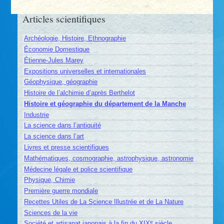
Articles scientifiques
Archéologie, Histoire, Ethnographie
Économie Domestique
Étienne-Jules Marey
Expositions universelles et internationales
Géophysique, géographie
Histoire de l’alchimie d’après Berthelot
Histoire et géographie du département de la Manche
Industrie
La science dans l’antiquité
La science dans l’art
Livres et presse scientifiques
Mathématiques, cosmographie, astrophysique, astronomie
Médecine légale et police scientifique
Physique, Chimie
Première guerre mondiale
Recettes Utiles de La Science Illustrée et de La Nature
Sciences de la vie
e
Société et artisanat japonais à la fin du XIX
siècle