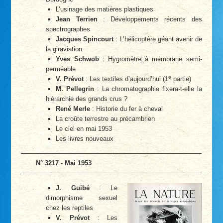
L’usinage des matières plastiques
Jean Terrien
: Développements récents des
spectrographes
Jacques Spincourt
: L’hélicoptère géant avenir de
la giraviation
Yves Schwob
: Hygromètre à membrane semi-
perméable
e
V. Prévot
: Les textiles d’aujourd’hui (1
partie)
M. Pellegrin
: La chromatographie fixera-t-elle la
hiérarchie des grands crus ?
René Merle
: Historie du fer à cheval
La croûte terrestre au précambrien
Le ciel en mai 1953
Les livres nouveaux
N° 3217 - Mai 1953
J. Guibé
: Le
dimorphisme sexuel
chez les reptiles
V. Prévot
: Les