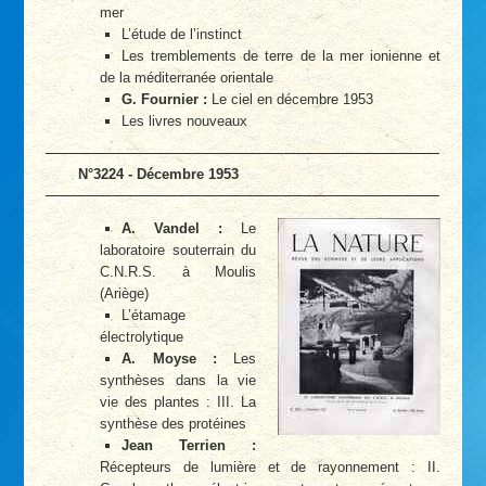
mer
L’étude de l’instinct
Les tremblements de terre de la mer ionienne et
de la méditerranée orientale
G. Fournier :
Le ciel en décembre 1953
Les livres nouveaux
N°3224 - Décembre 1953
A. Vandel :
Le
laboratoire souterrain du
C.N.R.S. à Moulis
(Ariège)
L’étamage
électrolytique
A. Moyse :
Les
synthèses dans la vie
vie des plantes : III. La
synthèse des protéines
Jean Terrien :
Récepteurs de lumière et de rayonnement : II.