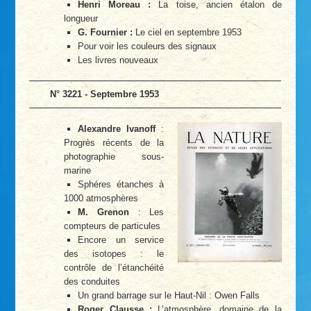
Henri Moreau :
La toise, ancien étalon de
longueur
G. Fournier :
Le ciel en septembre 1953
Pour voir les couleurs des signaux
Les livres nouveaux
N° 3221 - Septembre 1953
Alexandre Ivanoff
:
Progrès récents de la
photographie sous-
marine
Sphéres étanches à
1000 atmosphères
M. Grenon
: Les
compteurs de particules
Encore un service
des isotopes : le
contrôle de l’étanchéité
des conduites
Un grand barrage sur le Haut-Nil : Owen Falls
Roger Clausse :
L’atmosphère, domaine de la