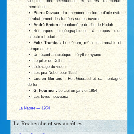
Couples thermoélectriques et autres récepteurs
thermiques
Pierre Devaux :
La cheminée en forme d’aile évite
le rabattement des fumées sur les navires
André Breton :
Le nilomètre de l’île de Rodah
Remarques biogéographiques à propos d’un
insecte introduit
Félix Trombe :
Le cérium, métal inflammable et
compressible
Un récent antibiotique : l’érythromycine
Le pilier de Delhi
L’élevage du vison
Les prix Nobel pour 1953
Lucien Berland
: Fort-Gouraud et sa montagne
de fer
G. Fournier :
Le ciel en janvier 1954
Les livres nouveaux
La Nature — 1954
La Recherche et ses ancêtres