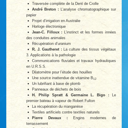
Traversée complète de la Dent de Crolle
André Breton :
L’analyse chromatographique sur
papier
Projet d’irrigation en Australie
Horloge électronique
Jean-C. Filloux :
L’instinct et les formes innées
des conduites animales
Récupération d’uranium
R. J. Gautheret :
La culture des tissus végétaux
3. Applications à la pathologie
Communications fluviales et travaux hydrauliques
en U.R.S.S.
Dilatomètre pour l’étude des houilles
Une source inattendue de vitamine B
12
Un lubrifiant à base de plomb
Panneaux de déchets de bois
H. Philip Spratt & Germaine L. Bigo :
Le
premier bateau à vapeur de Robert Fulton
La récupération du manganèse
Textiles artificiels contre textiles naturels
Pierre Devaux :
Engins modernes de
terrassement