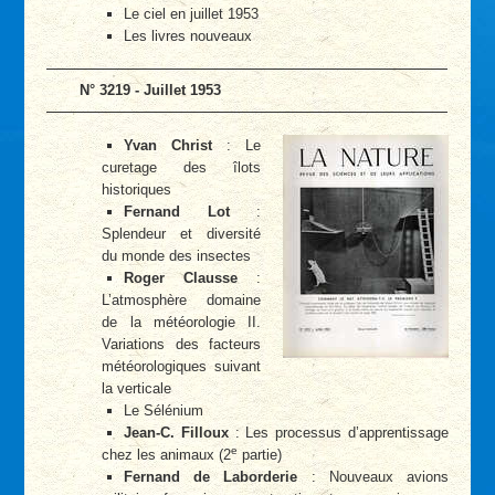
Le ciel en juillet 1953
Les livres nouveaux
N° 3219 - Juillet 1953
Yvan Christ
: Le
curetage des îlots
historiques
Fernand Lot
:
Splendeur et diversité
du monde des insectes
Roger Clausse
:
L’atmosphère domaine
de la météorologie II.
Variations des facteurs
météorologiques suivant
la verticale
Le Sélénium
Jean-C. Filloux
: Les processus d’apprentissage
e
chez les animaux (2
partie)
Fernand de Laborderie
: Nouveaux avions