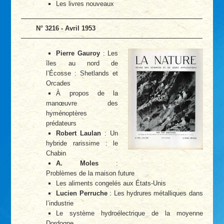
Les livres nouveaux
N° 3216 - Avril 1953
Pierre Gauroy
: Les
îles au nord de
l’Écosse : Shetlands et
Orcades
À propos de la
manœuvre des
hyménoptères
prédateurs
Robert Laulan
: Un
hybride rarissime : le
Chabin
A. Moles
:
Problèmes de la maison future
Les aliments congelés aux États-Unis
Lucien Perruche
: Les hydrures métalliques dans
l’industrie
Le système hydroélectrique de la moyenne
Dordogne