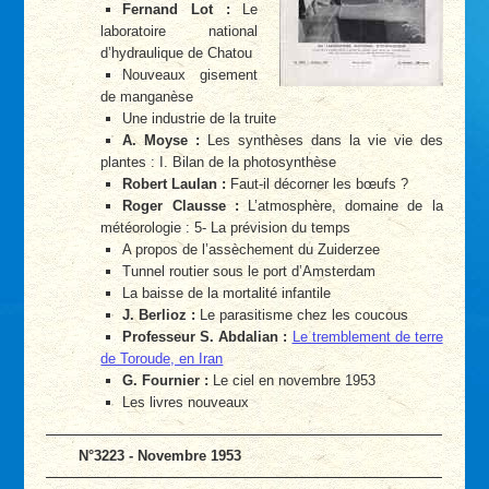
Fernand Lot :
Le
laboratoire national
d’hydraulique de Chatou
Nouveaux gisement
de manganèse
Une industrie de la truite
A. Moyse :
Les synthèses dans la vie vie des
plantes : I. Bilan de la photosynthèse
Robert Laulan :
Faut-il décorner les bœufs ?
Roger Clausse :
L’atmosphère, domaine de la
météorologie : 5- La prévision du temps
A propos de l’assèchement du Zuiderzee
Tunnel routier sous le port d’Amsterdam
La baisse de la mortalité infantile
J. Berlioz :
Le parasitisme chez les coucous
Professeur S. Abdalian :
Le tremblement de terre
de Toroude, en Iran
G. Fournier :
Le ciel en novembre 1953
Les livres nouveaux
N°3223 - Novembre 1953