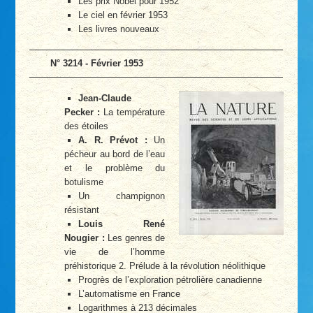
Les prix Nobel pour 1952
Le ciel en février 1953
Les livres nouveaux
N° 3214 - Février 1953
Jean-Claude
Pecker :
La température
des étoiles
A. R. Prévot :
Un
pécheur au bord de l’eau
et le problème du
botulisme
Un champignon
résistant
Louis René
Nougier :
Les genres de
vie de l’homme
préhistorique 2. Prélude à la révolution néolithique
Progrès de l’exploration pétrolière canadienne
L’automatisme en France
Logarithmes à 213 décimales