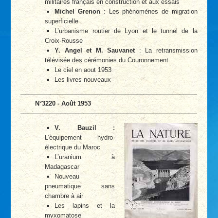
militaires français en construction et aux essais
Michel Grenon
: Les phénomènes de migration
superficielle
L’urbanisme routier de Lyon et le tunnel de la
Croix-Rousse
Y. Angel et M. Sauvanet
: La retransmission
télévisée des cérémonies du Couronnement
Le ciel en aout 1953
Les livres nouveaux
N°3220 - Août 1953
V. Bauzil :
L’équipement hydro-
électrique du Maroc
L’uranium à
Madagascar
Nouveau
pneumatique sans
chambre à air
Les lapins et la
myxomatose