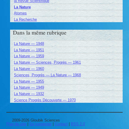
la Revue Scientifique
La Nature
Atomes
La Recherche
Dans la même rubrique
La Nature — 1948
La Nature — 1951
La Nature — 1959
La Nature — Sciences, Progrès — 1961
La Nature — 1960
Sciences, Progrès — La Nature — 1968
La Nature — 1955
La Nature — 1949
La Nature — 1932
Science Progrès Découverte — 1970
2009-2026 Gloubik Sciences
Plan du site
|
Se connecter
|
Contact
|
RSS 2.0