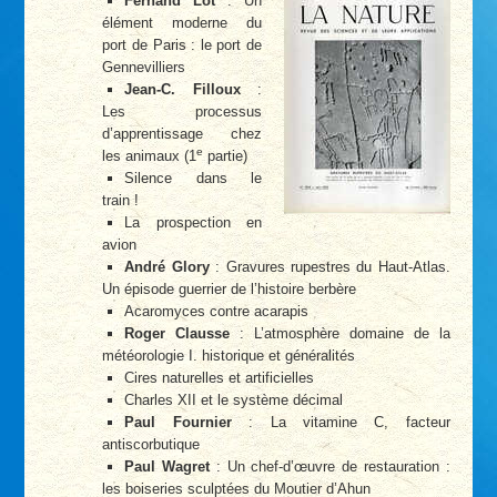
Fernand Lot
: Un
élément moderne du
port de Paris : le port de
Gennevilliers
Jean-C. Filloux
:
Les processus
d’apprentissage chez
e
les animaux (1
partie)
Silence dans le
train !
La prospection en
avion
André Glory
: Gravures rupestres du Haut-Atlas.
Un épisode guerrier de l’histoire berbère
Acaromyces contre acarapis
Roger Clausse
: L’atmosphère domaine de la
météorologie I. historique et généralités
Cires naturelles et artificielles
Charles XII et le système décimal
Paul Fournier
: La vitamine C, facteur
antiscorbutique
Paul Wagret
: Un chef-d’œuvre de restauration :
les boiseries sculptées du Moutier d’Ahun