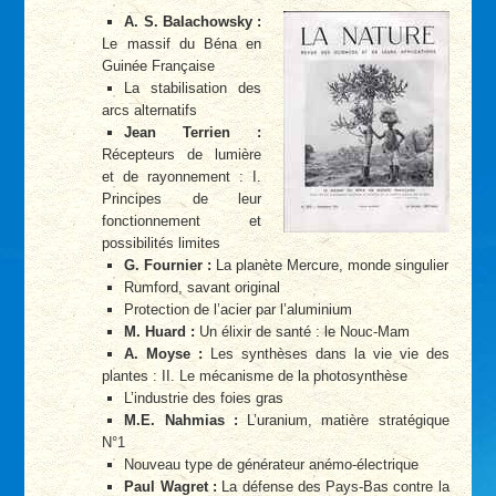
A. S. Balachowsky :
Le massif du Béna en
Guinée Française
La stabilisation des
arcs alternatifs
Jean Terrien :
Récepteurs de lumière
et de rayonnement : I.
Principes de leur
fonctionnement et
possibilités limites
G. Fournier :
La planète Mercure, monde singulier
Rumford, savant original
Protection de l’acier par l’aluminium
M. Huard :
Un élixir de santé : le Nouc-Mam
A. Moyse :
Les synthèses dans la vie vie des
plantes : II. Le mécanisme de la photosynthèse
L’industrie des foies gras
M.E. Nahmias :
L’uranium, matière stratégique
N°1
Nouveau type de générateur anémo-électrique
Paul Wagret :
La défense des Pays-Bas contre la