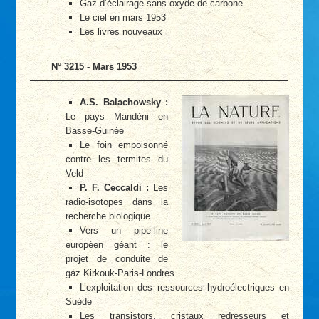
Gaz d’éclairage sans oxyde de carbone
Le ciel en mars 1953
Les livres nouveaux
N° 3215 - Mars 1953
A.S. Balachowsky :
Le pays Mandéni en
Basse-Guinée
Le foin empoisonné
contre les termites du
Veld
P. F. Ceccaldi :
Les
radio-isotopes dans la
recherche biologique
Vers un pipe-line
européen géant : le
projet de conduite de
gaz Kirkouk-Paris-Londres
L’exploitation des ressources hydroélectriques en
Suède
Les transistors, cristaux redresseurs et