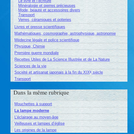
Le livre et l’écriture
Minéralogie et pierres précieuses
Mode, beauté et accessoires divers
Transport
Verres, céramiques et poteries
Livres et presse scientifiques
Mathématiques, cosmographie, astrophysique, astronomie
Médecine légale et police scientifique
Physique, Chimie
Première guerre mondiale
Recettes Utiles de La Science Illustrée et de La Nature
Sciences de la vie
e
Société et artisanat japonais à la fin du XIX
siècle
Transport
Dans la même rubrique
Mouchettes à support
La lampe moderne
L’éclairage au moyen-âge
Veilleuses et lampes d’église
Les origines de la lampe