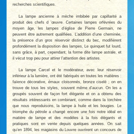
recherches scientifiques.
La lampe ancienne à mèche imbibée par capillarité a
produit des chefs d ’œuvre. Certaines lampes orfévrées du
moyen âge, les lampes d’église de Pierre Germain, ne
peuvent être autrement qualifiées. L’addition d’une cheminée,
la présence d’un gros réservoir distinct du bec, modifièrent
profondément la disposition des lampes, Le quinquet fut lourd,
sans grâce, à part, cependant, la forme dite lampe astrale, et
il vécut trop peu pour attirer l’attention des artistes.
La lampe Carcel et le modérateur, avec leur réservoir
inférieur à la lumière, ont été fabriqués en toutes les matières :
faïence décorative, émaux cloisonnés, bronze ciselé ; on en
trouve de tous les styles, souvent même d’aucun. On les a
groupés souvent de façon fort élégante et on a obtenu des
résultats intéressants en combinant, comme dans la torchère
que nous reproduisons, la lampe à huile et les bougies. Le
triomphe du pétrole a changé encore une fois notre idéal en
matière de lampe et des modèles à la fois élégants et
pratiques sont en vente depuis quelques années. On sait
qu’en 1894, les magasins du Louvre ouvrirent un concours de