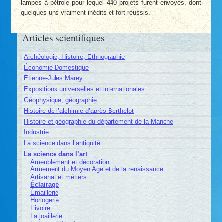
lampes à pétrole pour lequel 440 projets furent envoyés, dont
quelques-uns vraiment inédits et fort réussis.
Articles scientifiques
Archéologie, Histoire, Ethnographie
Économie Domestique
Étienne-Jules Marey
Expositions universelles et internationales
Géophysique, géographie
Histoire de l’alchimie d’après Berthelot
Histoire et géographie du département de la Manche
Industrie
La science dans l’antiquité
La science dans l’art
Ameublement et décoration
Armement du Moyen Age et de la renaissance
Artisanat et métiers
Éclairage
Émaillerie
Horlogerie
L’ivoire
La joaillerie