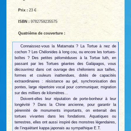
Prix :
23 €
ISBN :
9782759235575
Quatrième de couverture :
Connaissez-vous la Matamata ? La Tortue à nez de
cochon ? Les Chélonides à long cou, ou encore les tortues-
boîtes ? Des petites péloméduses à la Tortue luth, en
passant par les Tortues géantes des Galápagos, vous
découvrirez dans cet ouvrage des chéloniens aux tailles,
formes et couleurs inattendues, dotés de capacités
extraordinaires : résistance au gel, synchronisation des
pontes, large répertoire vocal pour communiquer, migration
sur des milliers de kilomètres…
Doivent-elles leur réputation de porte-bonheur à leur
longévité ? Dans la Chine ancienne, pour garantir la
pérennité de monuments importants, on enterrait des
tortues vivantes dans les fondations. Aquatiques ou
terrestres, elles ont aussi inspiré des monstres légendaires,
de l’inquiétant kappa japonais au sympathique E.T.