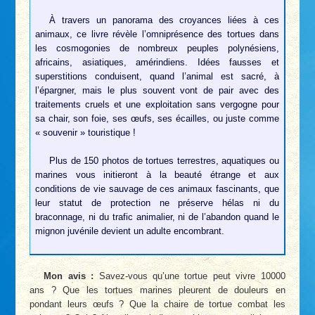
À travers un panorama des croyances liées à ces
animaux, ce livre révèle l’omniprésence des tortues dans
les cosmogonies de nombreux peuples polynésiens,
africains, asiatiques, amérindiens. Idées fausses et
superstitions conduisent, quand l’animal est sacré, à
l’épargner, mais le plus souvent vont de pair avec des
traitements cruels et une exploitation sans vergogne pour
sa chair, son foie, ses œufs, ses écailles, ou juste comme
« souvenir » touristique !
Plus de 150 photos de tortues terrestres, aquatiques ou
marines vous initieront à la beauté étrange et aux
conditions de vie sauvage de ces animaux fascinants, que
leur statut de protection ne préserve hélas ni du
braconnage, ni du trafic animalier, ni de l’abandon quand le
mignon juvénile devient un adulte encombrant.
Mon avis :
Savez-vous qu’une tortue peut vivre 10000
ans ? Que les tortues marines pleurent de douleurs en
pondant leurs œufs ? Que la chaire de tortue combat les