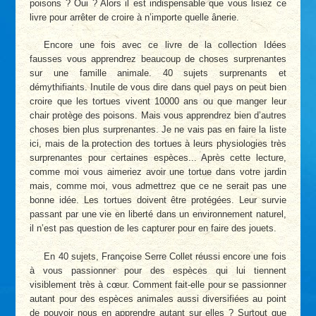
poisons ? Oui ? Alors il est indispensable que vous lisiez ce
livre pour arrêter de croire à n’importe quelle ânerie.
Encore une fois avec ce livre de la collection Idées
fausses vous apprendrez beaucoup de choses surprenantes
sur une famille animale. 40 sujets surprenants et
démythifiants. Inutile de vous dire dans quel pays on peut bien
croire que les tortues vivent 10000 ans ou que manger leur
chair protège des poisons. Mais vous apprendrez bien d’autres
choses bien plus surprenantes. Je ne vais pas en faire la liste
ici, mais de la protection des tortues à leurs physiologies très
surprenantes pour certaines espèces... Après cette lecture,
comme moi vous aimeriez avoir une tortue dans votre jardin
mais, comme moi, vous admettrez que ce ne serait pas une
bonne idée. Les tortues doivent être protégées. Leur survie
passant par une vie en liberté dans un environnement naturel,
il n’est pas question de les capturer pour en faire des jouets.
En 40 sujets, Françoise Serre Collet réussi encore une fois
à vous passionner pour des espèces qui lui tiennent
visiblement très à cœur. Comment fait-elle pour se passionner
autant pour des espèces animales aussi diversifiées au point
de pouvoir nous en apprendre autant sur elles ? Surtout que