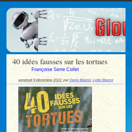
40 idées fausses sur les tortues
Françoise Serre Collet
vendredi 9 décembre 2022
,
par
Denis Blaizot
,
Lydie Blaizot