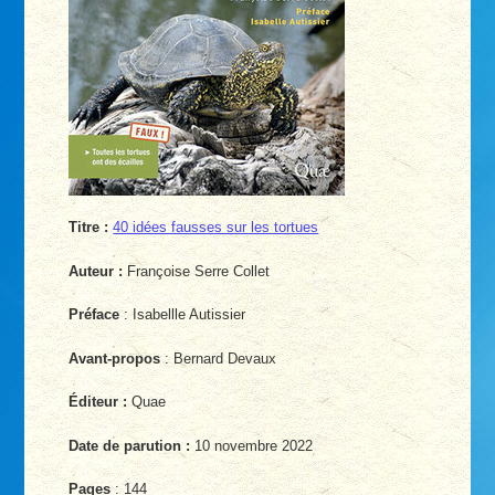
Titre :
40 idées fausses sur les tortues
Auteur :
Françoise Serre Collet
Préface
: Isabellle Autissier
Avant-propos
: Bernard Devaux
Éditeur :
Quae
Date de parution :
10 novembre 2022
Pages
: 144