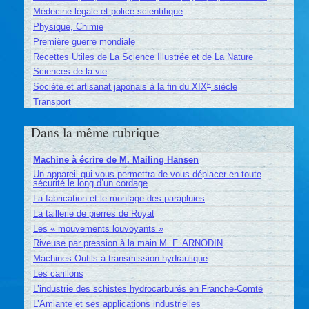
Médecine légale et police scientifique
Physique, Chimie
Première guerre mondiale
Recettes Utiles de La Science Illustrée et de La Nature
Sciences de la vie
e
Société et artisanat japonais à la fin du XIX
siècle
Transport
Dans la même rubrique
Machine à écrire de M. Mailing Hansen
Un appareil qui vous permettra de vous déplacer en toute
sécurité le long d’un cordage
La fabrication et le montage des parapluies
La taillerie de pierres de Royat
Les « mouvements louvoyants »
Riveuse par pression à la main M. F. ARNODIN
Machines-Outils à transmission hydraulique
Les carillons
L’industrie des schistes hydrocarburés en Franche-Comté
L’Amiante et ses applications industrielles