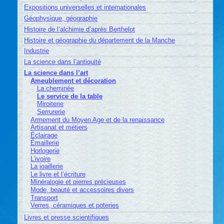
Expositions universelles et internationales
Géophysique, géographie
Histoire de l’alchimie d’après Berthelot
Histoire et géographie du département de la Manche
Industrie
La science dans l’antiquité
La science dans l’art
Ameublement et décoration
La cheminée
Le service de la table
Miroiterie
Serrurerie
Armement du Moyen Age et de la renaissance
Artisanat et métiers
Éclairage
Émaillerie
Horlogerie
L’ivoire
La joaillerie
Le livre et l’écriture
Minéralogie et pierres précieuses
Mode, beauté et accessoires divers
Transport
Verres, céramiques et poteries
Livres et presse scientifiques