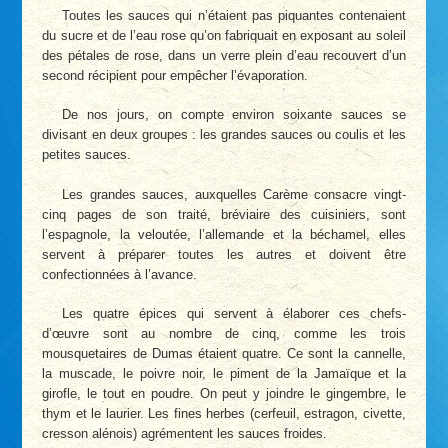
Toutes les sauces qui n’étaient pas piquantes contenaient
du sucre et de l’eau rose qu’on fabriquait en exposant au soleil
des pétales de rose, dans un verre plein d’eau recouvert d’un
second récipient pour empêcher l’évaporation.
De nos jours, on compte environ soixante sauces se
divisant en deux groupes : les grandes sauces ou coulis et les
petites sauces.
Les grandes sauces, auxquelles Carème consacre vingt-
cinq pages de son traité, bréviaire des cuisiniers, sont
l’espagnole, la veloutée, l’allemande et la béchamel, elles
servent à préparer toutes les autres et doivent être
confectionnées à l’avance.
Les quatre épices qui servent à élaborer ces chefs-
d’œuvre sont au nombre de cinq, comme les trois
mousquetaires de Dumas étaient quatre. Ce sont la cannelle,
la muscade, le poivre noir, le piment de la Jamaïque et la
girofle, le tout en poudre. On peut y joindre le gingembre, le
thym et le laurier. Les fines herbes (cerfeuil, estragon, civette,
cresson alénois) agrémentent les sauces froides.