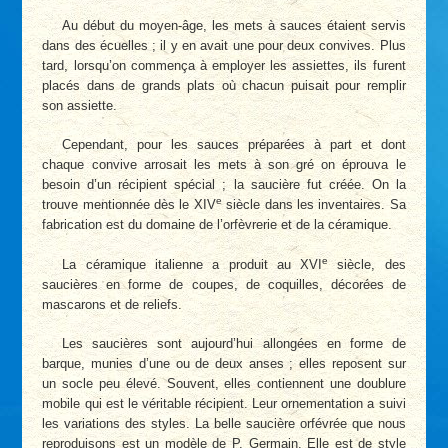
Au début du moyen-âge, les mets à sauces étaient servis
dans des écuelles ; il y en avait une pour deux convives. Plus
tard, lorsqu’on commença à employer les assiettes, ils furent
placés dans de grands plats où chacun puisait pour remplir
son assiette.
Cependant, pour les sauces préparées à part et dont
chaque convive arrosait les mets à son gré on éprouva le
besoin d’un récipient spécial ; la saucière fut créée. On la
e
trouve mentionnée dès le XIV
siècle dans les inventaires. Sa
fabrication est du domaine de l’orfèvrerie et de la céramique.
e
La céramique italienne a produit au XVI
siècle, des
saucières en forme de coupes, de coquilles, décorées de
mascarons et de reliefs.
Les saucières sont aujourd’hui allongées en forme de
barque, munies d’une ou de deux anses ; elles reposent sur
un socle peu élevé. Souvent, elles contiennent une doublure
mobile qui est le véritable récipient. Leur ornementation a suivi
les variations des styles. La belle saucière orfévrée que nous
reproduisons est un modèle de P. Germain. Elle est de style