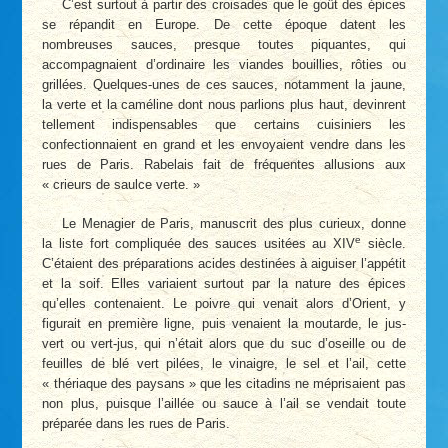
C’est surtout à partir des croisades que le goût des épices
se répandit en Europe. De cette époque datent les
nombreuses sauces, presque toutes piquantes, qui
accompagnaient d’ordinaire les viandes bouillies, rôties ou
grillées. Quelques-unes de ces sauces, notamment la jaune,
la verte et la caméline dont nous parlions plus haut, devinrent
tellement indispensables que certains cuisiniers les
confectionnaient en grand et les envoyaient vendre dans les
rues de Paris. Rabelais fait de fréquentes allusions aux
« crieurs de saulce verte. »
Le Menagier de Paris, manuscrit des plus curieux, donne
e
la liste fort compliquée des sauces usitées au XIV
siècle.
C’étaient des préparations acides destinées à aiguiser l’appétit
et la soif. Elles variaient surtout par la nature des épices
qu’elles contenaient. Le poivre qui venait alors d’Orient, y
figurait en première ligne, puis venaient la moutarde, le jus-
vert ou vert-jus, qui n’était alors que du suc d’oseille ou de
feuilles de blé vert pilées, le vinaigre, le sel et l’ail, cette
« thériaque des paysans » que les citadins ne méprisaient pas
non plus, puisque l’aillée ou sauce à l’ail se vendait toute
préparée dans les rues de Paris.