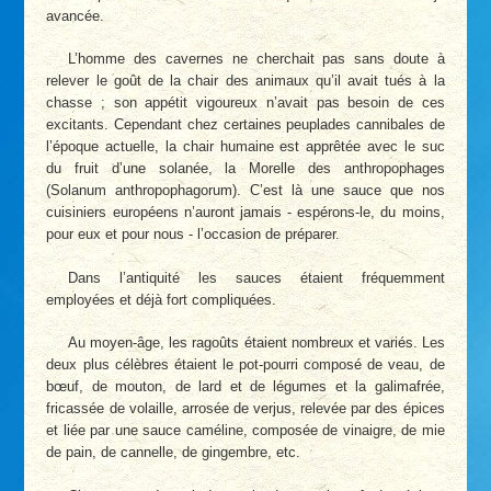
avancée.
L’homme des cavernes ne cherchait pas sans doute à
relever le goût de la chair des animaux qu’il avait tués à la
chasse ; son appétit vigoureux n’avait pas besoin de ces
excitants. Cependant chez certaines peuplades cannibales de
l’époque actuelle, la chair humaine est apprêtée avec le suc
du fruit d’une solanée, la Morelle des anthropophages
(Solanum anthropophagorum). C’est là une sauce que nos
cuisiniers européens n’auront jamais - espérons-le, du moins,
pour eux et pour nous - l’occasion de préparer.
Dans l’antiquité les sauces étaient fréquemment
employées et déjà fort compliquées.
Au moyen-âge, les ragoûts étaient nombreux et variés. Les
deux plus célèbres étaient le pot-pourri composé de veau, de
bœuf, de mouton, de lard et de légumes et la galimafrée,
fricassée de volaille, arrosée de verjus, relevée par des épices
et liée par une sauce caméline, composée de vinaigre, de mie
de pain, de cannelle, de gingembre, etc.