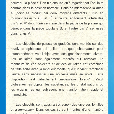
nouveau la pièce
t
. L’on n’a ensuite qu’à regarder par l’oculaire
comme dans la position normale. Dans ce microscope la
mise
au point
se produit par deux moyens différents : l’un en
3
tournant les écrous E’ et E
, et l’autre, en tournant la tête des
vis V et V’ dont l’une se visse dans la partie de la platine qui
pénètre dans la pièce tubulaire B, et l’autre vis V’ se visse
dans la vis V.
Les objectifs, de puissance graduée, sont montés sur des
revolvers sphériques de telle sorte que l’observateur peut
instantanément voir l’objet avec des grossissements divers.
Les oculaires sont égaiement montés sur revolver. La
monnture de ces objectifs et de ces oculaires est combinée
de telle sorte avec la longueur focale, que l’un vient remplacer
l’autre sans nécessiter une nouvelle
mise au point
. Cette
disposition est absolument nécessaire lorsqu’il s’agit
d’observer les objets, les substances, les cristallisations ou
les organismes qui subissent une transformation rapide et
immédiate.
Les objectifs sont aussi à
correction
des diverses lentilles
et à
immersion
. Dans ce cas ils sont montés d’une manière