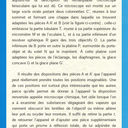
aujourd’hui la description du remarquable microscope
binoculaire qui lui est dû. Ce microscope est monté sur un
large socle ovale portant deux colonnettes C’, réunies à leur
sommet et formant une chappe dans laquelle se trouvent
adaptées les pièces A A’ et B (voir la figure ci-contre) ; celle-ci
embrasse la partie tubulaire T, munie à sa partie supérieure du
micromètre M et de l’oculaire L, et à sa partie inférieure d’un
revolver sphérique R garni des trois objectifs O. La partie
inférieure de B porte en outre la platine P, surmontée du porte-
objet et du volet N qui le maintient. À cette platine sont
adaptées les pièces de l’éclairage, les diaphragmes, la glace
concave G et la glace plane G’.
Il résulte des dispositions des pièces A et A’ que l’appareil
peut réellement prendre toutes les positions imaginables. Une
de ces positions est surtout plus intéressante que les autres
parce qu’elle permet de donner à l’appareil la disposition
renversée appelée microscope chimique, fort utile lorsque l’on
a à examiner des substances dégageant des vapeurs qui
viennent obscurcir les lentilles de l’objectif ou même altérer
leur poli ou oxyder leur monture. Il suffit de retirer la partie
t
,
de retourner l’appareil et d’ajouter une pièce supplémentaire
qui porte un prisme à réflexion totale, de lui adjoindre de