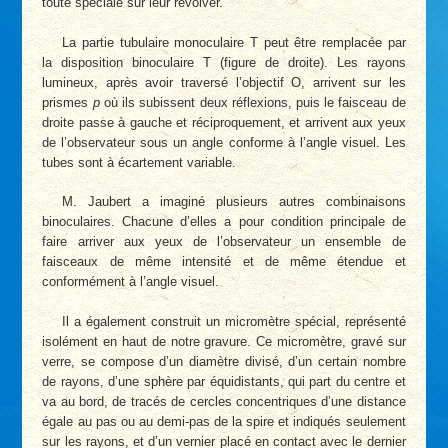
toute spéciale sur leur revolver.
La partie tubulaire monoculaire T peut être remplacée par
la disposition binoculaire T (figure de droite). Les rayons
lumineux, après avoir traversé l’objectif O, arrivent sur les
prismes
p
où ils subissent deux réflexions, puis le faisceau de
droite passe à gauche et réciproquement, et arrivent aux yeux
de l’observateur sous un angle conforme à l’angle visuel. Les
tubes sont à écartement variable.
M. Jaubert a imaginé plusieurs autres combinaisons
binoculaires. Chacune d’elles a pour condition principale de
faire arriver aux yeux de l’observateur un ensemble de
faisceaux de même intensité et de même étendue et
conformément à l’angle visuel.
Il a également construit un micromètre spécial, représenté
isolément en haut de notre gravure. Ce micromètre, gravé sur
verre, se compose d’un diamètre divisé, d’un certain nombre
de rayons, d’une sphère par équidistants, qui part du centre et
va au bord, de tracés de cercles concentriques d’une distance
égale au pas ou au demi-pas de la spire et indiqués seulement
sur les rayons, et d’un vernier placé en contact avec le dernier