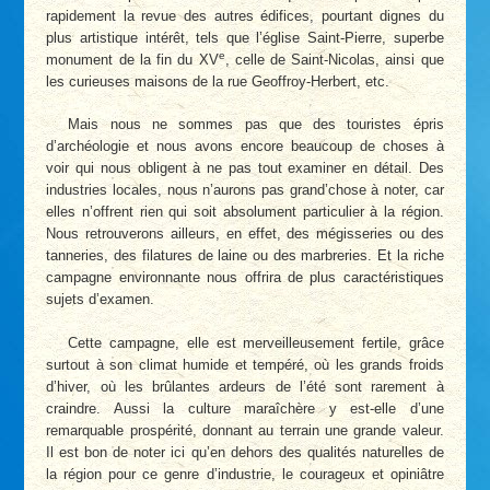
rapidement la revue des autres édifices, pourtant dignes du
plus artistique intérêt, tels que l’église Saint-Pierre, superbe
e
monument de la fin du XV
, celle de Saint-Nicolas, ainsi que
les curieuses maisons de la rue Geoffroy-Herbert, etc.
Mais nous ne sommes pas que des touristes épris
d’archéologie et nous avons encore beaucoup de choses à
voir qui nous obligent à ne pas tout examiner en détail. Des
industries locales, nous n’aurons pas grand’chose à noter, car
elles n’offrent rien qui soit absolument particulier à la région.
Nous retrouverons ailleurs, en effet, des mégisseries ou des
tanneries, des filatures de laine ou des marbreries. Et la riche
campagne environnante nous offrira de plus caractéristiques
sujets d’examen.
Cette campagne, elle est merveilleusement fertile, grâce
surtout à son climat humide et tempéré, où les grands froids
d’hiver, où les brûlantes ardeurs de l’été sont rarement à
craindre. Aussi la culture maraîchère y est-elle d’une
remarquable prospérité, donnant au terrain une grande valeur.
Il est bon de noter ici qu’en dehors des qualités naturelles de
la région pour ce genre d’industrie, le courageux et opiniâtre