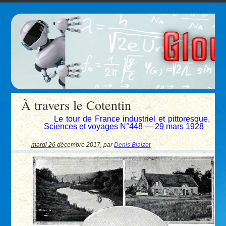
À travers le Cotentin
Le tour de France industriel et pittoresque,
Sciences et voyages N°448 — 29 mars 1928
mardi 26 décembre 2017
,
par
Denis Blaizot