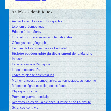
Articles scientifiques
Archéologie, Histoire, Ethnographie
Économie Domestique
Étienne-Jules Marey
Expositions universelles et internationales
Géophysique, géographie
Histoire de l’alchimie d’après Berthelot
Histoire et géographie du département de la Manche
Industrie
La science dans l’antiquité
La science dans l’art
Livres et presse scientifiques
Mathématiques, cosmographie, astrophysique, astronomie
Médecine légale et police scientifique
Physique, Chimie
Première guerre mondiale
Recettes Utiles de La Science Illustrée et de La Nature
Sciences de la vie