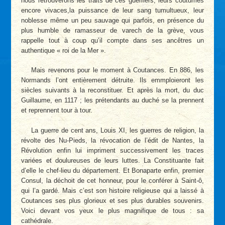
nous retrouverons les traits de ces guerriers, leurs coutumes
encore vivaces,la puissance de leur sang tumultueux, leur
noblesse même un peu sauvage qui parfois, en présence du
plus humble de ramasseur de varech de la grève, vous
rappelle tout à coup qu’il compte dans ses ancêtres un
authentique « roi de la Mer ».
Mais revenons pour le moment à Coutances. En 886, les
Normands l’ont entièrement détruite. Ils emmploieront les
siècles suivants à la reconstituer. Et après la mort, du duc
Guillaume, en 1117 ; les prétendants au duché se la prennent
et reprennent tour à tour.
La guerre de cent ans, Louis XI, les guerres de religion, la
révolte des Nu-Pieds, la révocation de l’édit de Nantes, la
Révolution enfin lui impriment successivement les traces
variées et doulureuses de leurs luttes. La Constituante fait
d’elle le chef-lieu du département. Et Bonaparte enfin, premier
Consul, la déchoit de cet honneur, pour le conférer à Saint-ô,
qui l’a gardé. Mais c’est son histoire religieuse qui a laissé à
Coutances ses plus glorieux et ses plus durables souvenirs.
Voici devant vos yeux le plus magnifique de tous : sa
cathédrale.