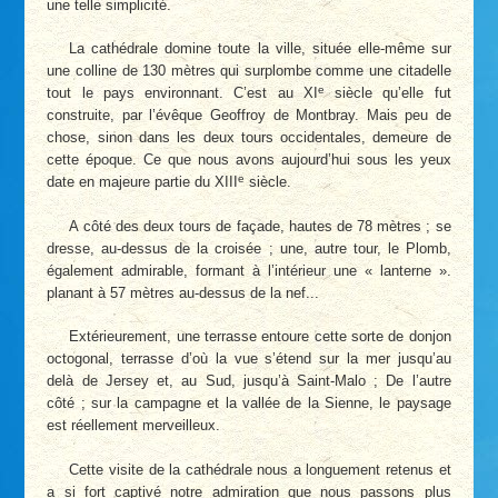
une telle simplicité.
La cathédrale domine toute la ville, située elle-même sur
une colline de 130 mètres qui surplombe comme une citadelle
e
tout le pays environnant. C’est au XI
siècle qu’elle fut
construite, par l’évêque Geoffroy de Montbray. Mais peu de
chose, sinon dans les deux tours occidentales, demeure de
cette époque. Ce que nous avons aujourd’hui sous les yeux
e
date en majeure partie du XIII
siècle.
A côté des deux tours de façade, hautes de 78 mètres ; se
dresse, au-dessus de la croisée ; une, autre tour, le Plomb,
également admirable, formant à l’intérieur une « lanterne ».
planant à 57 mètres au-dessus de la nef...
Extérieurement, une terrasse entoure cette sorte de donjon
octogonal, terrasse d’où la vue s’étend sur la mer jusqu’au
delà de Jersey et, au Sud, jusqu’à Saint-Malo ; De l’autre
côté ; sur la campagne et la vallée de la Sienne, le paysage
est réellement merveilleux.
Cette visite de la cathédrale nous a longuement retenus et
a si fort captivé notre admiration que nous passons plus