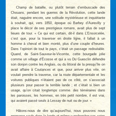
Champ de bataille, ou plutôt terrain d’embuscade des
Chouans, pendant les guerres de la Révolution, cette lande
était, naguère encore, une solitude mystérieuse et inquiétante
à souhait, qui, vers 1850, époque où Barbey d’Aurevilly y
place le décor de ses prestigieux romans, avait plus de sept
lieues de tour. « Ce qui est certain, dit-il dans L’Ensorcelée,
c’est que, pour la traverser en droite ligne, il fallait à un
homme à cheval et bien monté, plus d’une couple d’heures.
Dans l’opinion de tout le pays, c’était un passage redoutable.
Quand, de Saint-Sauveur-le-Vicomte, cette bourgade jolie
comme un village d’Écosse et qui a vu Du Guesclin défendre
son donjon contre les Anglais, ou du littoral de la presqu’île on
avait affaire à Coutances et que, pour arriver plus vite, on
voulait prendre la traverse, car la route départementale et les
voitures publiques n’étaient pas de ce côté, on s’associait
plusieurs pour passer la terrible lande ; et c’était si bien un
usage, qu’on citait longtemps comme. des téméraires dans
les paroisses, les hommes, en très petit nombre, il est vrai,
qui avaient passé seuls à Lessay de nuit ou de jour. »
Hâtons-nous de dire qu’aujourd’hui, nous pouvons nous
promener seuls dans la lande et même y rechercher ses coins