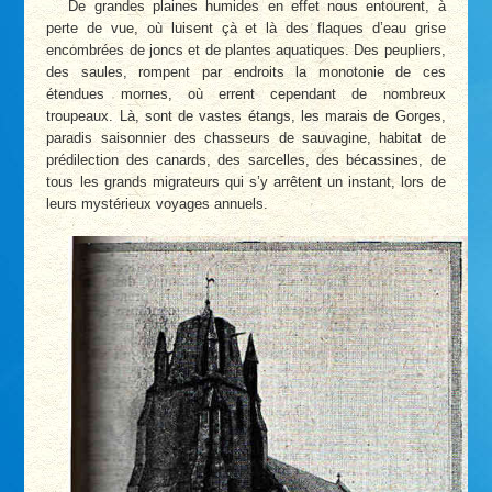
De grandes plaines humides en effet nous entourent, à
perte de vue, où luisent çà et là des flaques d’eau grise
encombrées de joncs et de plantes aquatiques. Des peupliers,
des saules, rompent par endroits la monotonie de ces
étendues mornes, où errent cependant de nombreux
troupeaux. Là, sont de vastes étangs, les marais de Gorges,
paradis saisonnier des chasseurs de sauvagine, habitat de
prédilection des canards, des sarcelles, des bécassines, de
tous les grands migrateurs qui s’y arrêtent un instant, lors de
leurs mystérieux voyages annuels.