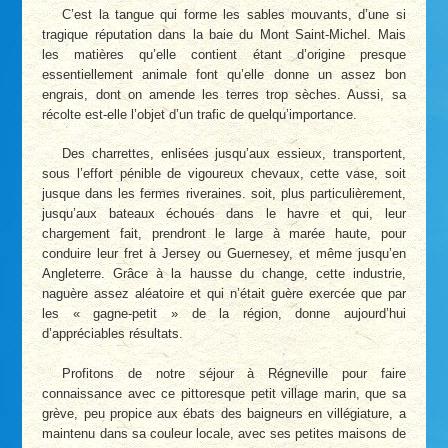
C’est la tangue qui forme les sables mouvants, d’une si
tragique réputation dans la baie du Mont Saint-Michel. Mais
les matières qu’elle contient étant d’origine presque
essentiellement animale font qu’elle donne un assez bon
engrais, dont on amende les terres trop sèches. Aussi, sa
récolte est-elle l’objet d’un trafic de quelqu’importance.
Des charrettes, enlisées jusqu’aux essieux, transportent,
sous l’effort pénible de vigoureux chevaux, cette vase, soit
jusque dans les fermes riveraines. soit, plus particulièrement,
jusqu’aux bateaux échoués dans le havre et qui, leur
chargement fait, prendront le large à marée haute, pour
conduire leur fret à Jersey ou Guernesey, et même jusqu’en
Angleterre. Grâce à la hausse du change, cette industrie,
naguère assez aléatoire et qui n’était guère exercée que par
les « gagne-petit » de la région, donne aujourd’hui
d’appréciables résultats.
Profitons de notre séjour à Régneville pour faire
connaissance avec ce pittoresque petit village marin, que sa
grève, peu propice aux ébats des baigneurs en villégiature, a
maintenu dans sa couleur locale, avec ses petites maisons de