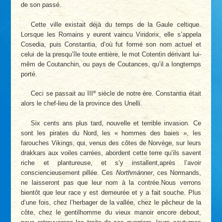
de son passé.
Cette ville existait déjà du temps de la Gaule celtique.
Lorsque les Romains y eurent vaincu Viridorix, elle s’appela
Cosedia, puis Constantia, d’où fut formé son nom actuel et
celui de la presqu’île toute entière, le mot Cotentin dérivant lui-
mêm de Coutanchin, ou pays de Coutances, qu’il a longtemps
porté.
e
Ceci se passait au III
siècle de notre ère. Constantia était
alors le chef-lieu de la province des Unelli.
Six cents ans plus tard, nouvelle et terrible invasion. Ce
sont les pirates du Nord, les « hommes des baies », les
farouches Vikings, qui, venus des côtes de Norvège, sur leurs
drakkars aux voiles carrées, abordent cette terre qu’ils savent
riche et plantureuse, et s’y installent,après l’avoir
consciencieusement pillée. Ces
Northmänner
, ces Normands,
ne laisseront pas que leur nom à la contrée.Nous verrons
bientôt que leur race y est demeurée et y a fait souche. Plus
d’une fois, chez l’herbager de la vallée, chez le pêcheur de la
côte, chez le gentilhomme du vieux manoir encore debout,