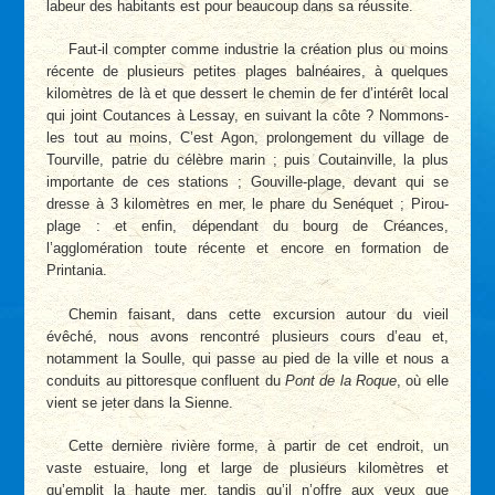
labeur des habitants est pour beaucoup dans sa réussite.
Faut-il compter comme industrie la création plus ou moins
récente de plusieurs petites plages balnéaires, à quelques
kilomètres de là et que dessert le chemin de fer d’intérêt local
qui joint Coutances à Lessay, en suivant la côte ? Nommons-
les tout au moins, C’est Agon, prolongement du village de
Tourville, patrie du célèbre marin ; puis Coutainville, la plus
importante de ces stations ; Gouville-plage, devant qui se
dresse à 3 kilomètres en mer, le phare du Senéquet ; Pirou-
plage : et enfin, dépendant du bourg de Créances,
l’agglomération toute récente et encore en formation de
Printania.
Chemin faisant, dans cette excursion autour du vieil
évêché, nous avons rencontré plusieurs cours d’eau et,
notamment la Soulle, qui passe au pied de la ville et nous a
conduits au pittoresque confluent du
Pont de la Roque
, où elle
vient se jeter dans la Sienne.
Cette dernière rivière forme, à partir de cet endroit, un
vaste estuaire, long et large de plusieurs kilomètres et
qu’emplit la haute mer, tandis qu’il n’offre aux yeux que