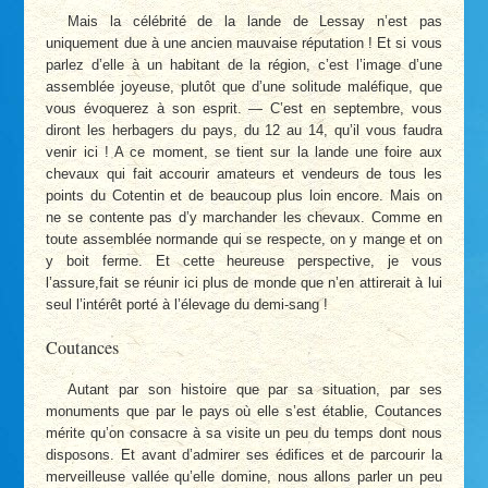
Mais la célébrité de la lande de Lessay n’est pas
uniquement due à une ancien mauvaise réputation ! Et si vous
parlez d’elle à un habitant de la région, c’est l’image d’une
assemblée joyeuse, plutôt que d’une solitude maléfique, que
vous évoquerez à son esprit. — C’est en septembre, vous
diront les herbagers du pays, du 12 au 14, qu’il vous faudra
venir ici ! A ce moment, se tient sur la lande une foire aux
chevaux qui fait accourir amateurs et vendeurs de tous les
points du Cotentin et de beaucoup plus loin encore. Mais on
ne se contente pas d’y marchander les chevaux. Comme en
toute assemblée normande qui se respecte, on y mange et on
y boit ferme. Et cette heureuse perspective, je vous
l’assure,fait se réunir ici plus de monde que n’en attirerait à lui
seul l’intérêt porté à l’élevage du demi-sang !
Coutances
Autant par son histoire que par sa situation, par ses
monuments que par le pays où elle s’est établie, Coutances
mérite qu’on consacre à sa visite un peu du temps dont nous
disposons. Et avant d’admirer ses édifices et de parcourir la
merveilleuse vallée qu’elle domine, nous allons parler un peu