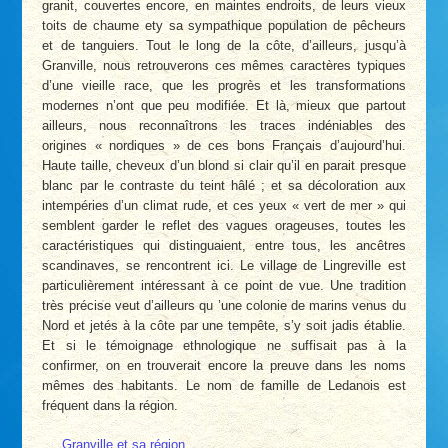
granit, couvertes encore, en maintes endroits, de leurs vieux
toits de chaume ety sa sympathique population de pêcheurs
et de tanguiers. Tout le long de la côte, d’ailleurs, jusqu’à
Granville, nous retrouverons ces mêmes caractères typiques
d’une vieille race, que les progrès et les transformations
modernes n’ont que peu modifiée. Et là, mieux que partout
ailleurs, nous reconnaîtrons les traces indéniables des
origines « nordiques » de ces bons Français d’aujourd’hui.
Haute taille, cheveux d’un blond si clair qu’il en parait presque
blanc par le contraste du teint hâlé ; et sa décoloration aux
intempéries d’un climat rude, et ces yeux « vert de mer » qui
semblent garder le reflet des vagues orageuses, toutes les
caractéristiques qui distinguaient, entre tous, les ancêtres
scandinaves, se rencontrent ici. Le village de Lingreville est
particulièrement intéressant à ce point de vue. Une tradition
très précise veut d’ailleurs qu ’une colonie de marins venus du
Nord et jetés à la côte par une tempête, s’y soit jadis établie.
Et si le témoignage ethnologique ne suffisait pas à la
confirmer, on en trouverait encore la preuve dans les noms
mêmes des habitants. Le nom de famille de Ledanois est
fréquent dans la région.
Granville et sa région